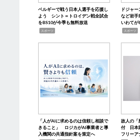
ベルギーで戦う日本人選手を応援し
ドジャー
よう シント＝トロイデン戦全試合
など岩手
をBS10が今季も無料放送
いわてが8
,
,
,
スポーツ
スポーツ
「人がAIに求めるのは信頼し相談で
故人の「
きること」 ロジカがAI事業者と導
付 日本
入機関の共通指針案を策定へ
フリーア