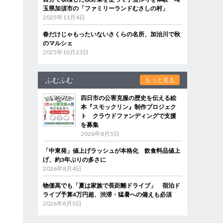
玉県加須市の「ファミリーランドむさしの村」
2025年11月4日
春だけじゃもったいないさくらの名所、加治川で秋
のマルシェ
2025年10月23日
ふむふむ
もっと見る
四日市の公害克服の歴史を伝える絵
本『スモックリン』制作プロジェク
ト クラウドファンディングで支援
を募集
2026年8月5日
「中東発」値上げラッシュが本格化 飲食料品値上
げ、約3年ぶりの多さに
2026年8月4日
物価高でも「夏は家族で長距離ドライブ」 宿泊ド
ライブ予算4万円超、渋滞・猛暑への備えも必須
2026年8月3日