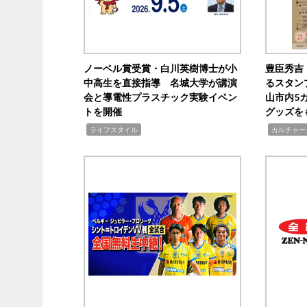
ノーベル賞受賞・白川英樹博士が小
豊臣秀吉
中高生を直接指導 名城大学が講演
るスタン
会と導電性プラスチック実験イベン
山市内5
トを開催
グッズを
,
,
ライフスタイル
カルチャー