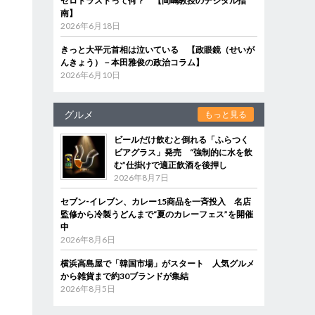
ゼロトラストって何？ 【岡嶋教授のデジタル指
南】
2026年6月18日
きっと大平元首相は泣いている 【政眼鏡（せいが
んきょう）－本田雅俊の政治コラム】
2026年6月10日
グルメ
もっと見る
ビールだけ飲むと倒れる「ふらつく
ビアグラス」発売 “強制的に水を飲
む”仕掛けで適正飲酒を後押し
2026年8月7日
セブン‐イレブン、カレー15商品を一斉投入 名店
監修から冷製うどんまで“夏のカレーフェス”を開催
中
2026年8月6日
横浜高島屋で「韓国市場」がスタート 人気グルメ
から雑貨まで約30ブランドが集結
2026年8月5日