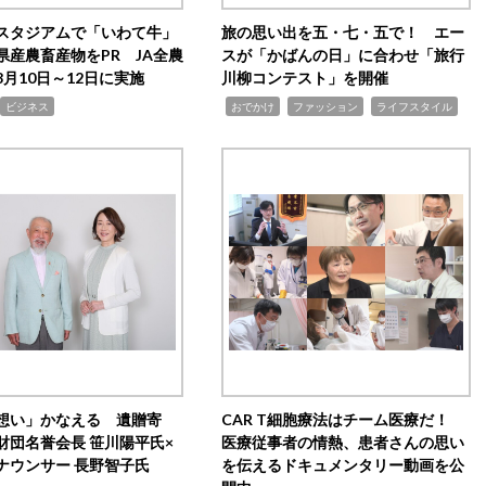
スタジアムで「いわて牛」
旅の思い出を五・七・五で！ エー
県産農畜産物をPR JA全農
スが「かばんの日」に合わせ「旅行
月10日～12日に実施
川柳コンテスト」を開催
,
,
,
ビジネス
おでかけ
ファッション
ライフスタイル
想い」かなえる 遺贈寄
CAR T細胞療法はチーム医療だ！
財団名誉会長 笹川陽平氏×
医療従事者の情熱、患者さんの思い
ナウンサー 長野智子氏
を伝えるドキュメンタリー動画を公