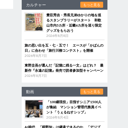
カルチャー
もっと見る
豊臣秀吉・秀長兄弟ゆかりの地を巡
るスタンプラリーがスタート 和歌
山市内5カ所・近畿6カ所を巡り限定
グッズをもらおう
2026年8月8日
旅の思い出を五・七・五で！ エースが「かばんの
日」に合わせ「旅行川柳コンテスト」を開催
2026年8月7日
東野圭吾が選んだ「記憶に残る一文」はどれ？ 最
新作『永遠の記憶』発売で読者参加型キャンペーン
2026年8月7日
動画
もっと見る
「100歳現役」目指すシニア1500人
が集結 マンション管理代務員イベ
ント「うぇるねすシップ」
2026年8月4日
AI時代、「暗黙知」は継承できるのか 「デジブ