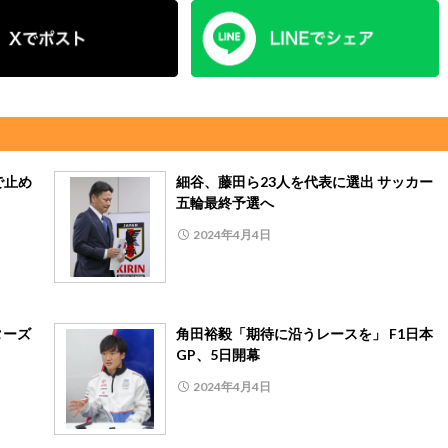
で止め
細谷、藤田ら23人を代表に選出 サッカー
五輪最終予選へ
2024年4月4日
ターズ
角田裕毅「期待に沿うレースを」 F1日本
GP、5日開幕
2024年4月4日