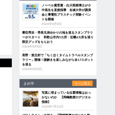
ノーベル賞受賞・白川英樹博士が小
中高生を直接指導 名城大学が講演
会と導電性プラスチック実験イベン
トを開催
2026年8月8日
豊臣秀吉・秀長兄弟ゆかりの地を巡るスタンプラリ
ーがスタート 和歌山市内5カ所・近畿6カ所を巡り
限定グッズをもらおう
2026年8月8日
長野・筑北村で「ちくほくタイムトラベルスタンプ
ラリー」開催！謎解きを楽しみながら全17スポット
を巡る
2026年8月8日
まめ学
もっと見る
写真に埋まっている位置情報はおっ
かないのか 【岡嶋教授のデジタル
指南】
2026年7月22日