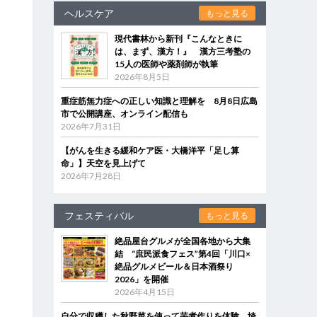
ヘルスケア
もっと見る
現代書林から新刊『こんなときに
は、まず、漢方！』 漢方三考塾の
15人の医師や薬剤師が執筆
2026年8月5日
重症筋無力症への正しい知識と理解を 8月8日広島
市で公開講座、オンライン配信も
2026年7月31日
【がんを生きる緩和ケア医・大橋洋平「足し算
命」】天空を見上げて
2026年7月28日
フェスティバル
もっと見る
絶品屋台グルメが全国各地から大集
結 “庶民派食フェス”第4回「川口×
絶品グルメビール＆日本酒祭り
2026」を開催
2026年4月15日
自分で収穫した秋野菜を使って芋煮作りを体験 埼