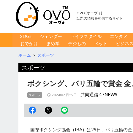
OVO [オーヴォ]
話題の情報を発信するサイト
コンテンツへ移動
検
SDGs
ジェンダー
ライフスタイル
エンタメ
索
おでかけ
まめ学
デジもの
ペット
ビジネ
ホーム
>
スポーツ
スポーツ
ボクシング、パリ五輪で賞金 金
共同通信 47NEWS
2024年5月29日
スポーツ
国際ボクシング協会（IBA）は29日、パリ五輪の金