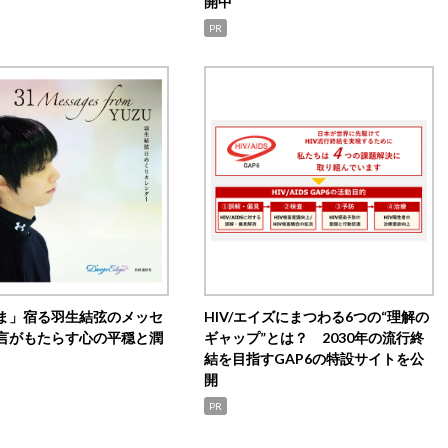
開中
PR
ま」宿る羽生結弦のメッセ
HIV/エイズにまつわる6つの“理解の
言がもたらす心の平穏と潤
ギャップ”とは？ 2030年の流行終
結を目指すGAP6の特設サイトを公
開
PR