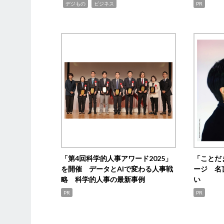
,
,
デジもの
ビジネス
PR
「第4回科学的人事アワード2025」
「ことだ
を開催 データとAIで変わる人事戦
ージ 名
略 科学的人事の最新事例
い
PR
PR