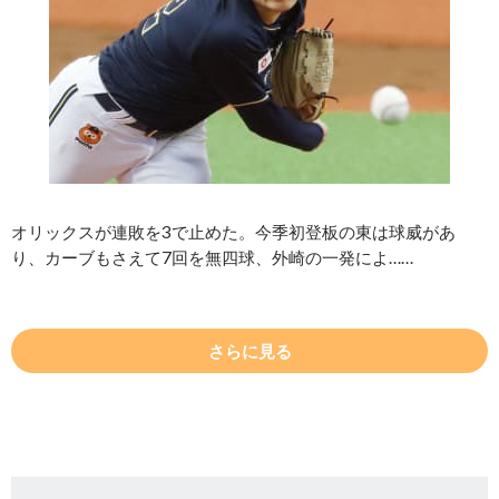
オリックスが連敗を3で止めた。今季初登板の東は球威があ
り、カーブもさえて7回を無四球、外崎の一発によ……
さらに見る