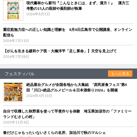
現代書林から新刊『こんなときには、まず、漢方！』 漢方三
考塾の15人の医師や薬剤師が執筆
2026年8月5日
重症筋無力症への正しい知識と理解を 8月8日広島市で公開講座、オンライン
配信も
2026年7月31日
【がんを生きる緩和ケア医・大橋洋平「足し算命」】天空を見上げて
2026年7月28日
フェスティバル
もっと見る
絶品屋台グルメが全国各地から大集結 “庶民派食フェス”第4
回「川口×絶品グルメビール＆日本酒祭り2026」を開催
2026年4月15日
自分で収穫した秋野菜を使って芋煮作りを体験 埼玉県加須市の「ファミリー
ランドむさしの村」
2025年11月4日
春だけじゃもったいないさくらの名所、加治川で秋のマルシェ