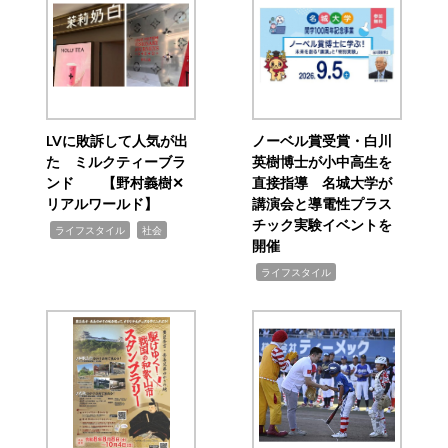
LVに敗訴して人気が出
ノーベル賞受賞・白川
た ミルクティーブラ
英樹博士が小中高生を
ンド 【野村義樹✕
直接指導 名城大学が
リアルワールド】
講演会と導電性プラス
チック実験イベントを
,
,
ライフスタイル
社会
開催
,
ライフスタイル