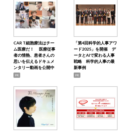
CAR T細胞療法はチー
「第4回科学的人事アワ
ム医療だ！ 医療従事
ード2025」を開催 デ
者の情熱、患者さんの
ータとAIで変わる人事
思いを伝えるドキュメ
戦略 科学的人事の最
ンタリー動画を公開中
新事例
PR
PR