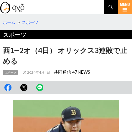
検
索
コ
ン
テ
ホーム
>
スポーツ
ン
スポーツ
ツ
へ
移
西1―2オ（4日） オリックス3連敗で止
動
める
共同通信 47NEWS
2024年4月4日
スポーツ