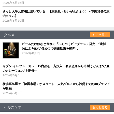
2026年6月18日
きっと大平元首相は泣いている 【政眼鏡（せいがんきょう）－本田雅俊の政
治コラム】
2026年6月10日
グルメ
もっと見る
ビールだけ飲むと倒れる「ふらつくビアグラス」発売 “強制
的に水を飲む”仕掛けで適正飲酒を後押し
2026年8月7日
セブン‐イレブン、カレー15商品を一斉投入 名店監修から冷製うどんまで“夏
のカレーフェス”を開催中
2026年8月6日
横浜高島屋で「韓国市場」がスタート 人気グルメから雑貨まで約30ブランド
が集結
2026年8月5日
ヘルスケア
もっと見る