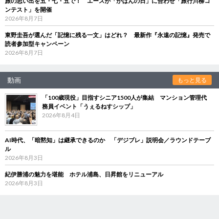
旅の思い出を五・七・五で！ エースが「かばんの日」に合わせ「旅行川柳コ
ンテスト」を開催
2026年8月7日
東野圭吾が選んだ「記憶に残る一文」はどれ？ 最新作『永遠の記憶』発売で
読者参加型キャンペーン
2026年8月7日
動画
もっと見る
「100歳現役」目指すシニア1500人が集結 マンション管理代
務員イベント「うぇるねすシップ」
2026年8月4日
AI時代、「暗黙知」は継承できるのか 「デジブレ」説明会／ラウンドテーブ
ル
2026年8月3日
紀伊勝浦の魅力を堪能 ホテル浦島、日昇館をリニューアル
2026年8月3日