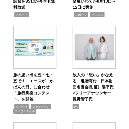
試合をBS10が今季も無
全農いわてが8月10日～
料放送
12日に実施
,
,
,
スポーツ
スポーツ
ビジネス
旅の思い出を五・七・
故人の「想い」かなえ
五で！ エースが「か
る 遺贈寄付 日本財
ばんの日」に合わせ
団名誉会長 笹川陽平氏
「旅行川柳コンテス
×フリーアナウンサー
ト」を開催
長野智子氏
,
,
,
おでかけ
ファッション
PR
ライフスタイル