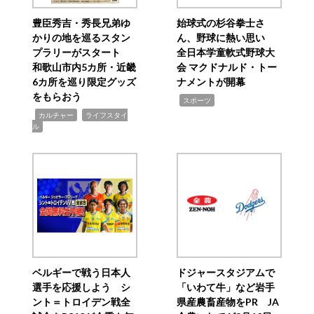
豊臣秀吉・秀長兄弟ゆ
始球式の杉谷拳士さ
かりの地を巡るスタン
ん、野球に熱い思い
プラリーがスタート
全日本学童軟式野球大
和歌山市内5カ所・近畿
会 マクドナルド・トー
6カ所を巡り限定グッズ
ナメントが開幕
をもらおう
,
スポーツ
,
,
カルチャー
ライフスタイ
ル
ベルギーで戦う日本人
ドジャースタジアムで
選手を応援しよう シ
「いわて牛」など岩手
ント＝トロイデン戦全
県産農畜産物をPR JA