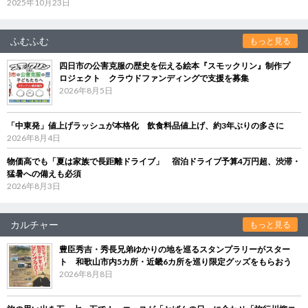
2025年10月23日
ふむふむ
もっと見る
四日市の公害克服の歴史を伝える絵本『スモックリン』制作プ
ロジェクト クラウドファンディングで支援を募集
2026年8月5日
「中東発」値上げラッシュが本格化 飲食料品値上げ、約3年ぶりの多さに
2026年8月4日
物価高でも「夏は家族で長距離ドライブ」 宿泊ドライブ予算4万円超、渋滞・
猛暑への備えも必須
2026年8月3日
カルチャー
もっと見る
豊臣秀吉・秀長兄弟ゆかりの地を巡るスタンプラリーがスター
ト 和歌山市内5カ所・近畿6カ所を巡り限定グッズをもらおう
2026年8月8日