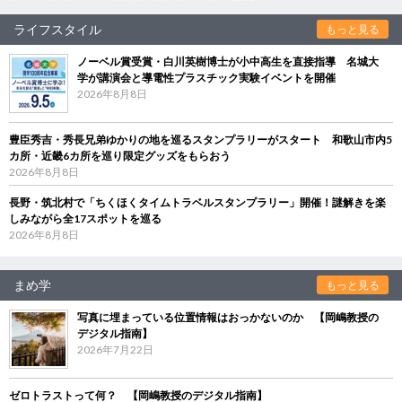
ライフスタイル
もっと見る
ノーベル賞受賞・白川英樹博士が小中高生を直接指導 名城大
学が講演会と導電性プラスチック実験イベントを開催
2026年8月8日
豊臣秀吉・秀長兄弟ゆかりの地を巡るスタンプラリーがスタート 和歌山市内5
カ所・近畿6カ所を巡り限定グッズをもらおう
2026年8月8日
長野・筑北村で「ちくほくタイムトラベルスタンプラリー」開催！謎解きを楽
しみながら全17スポットを巡る
2026年8月8日
まめ学
もっと見る
写真に埋まっている位置情報はおっかないのか 【岡嶋教授の
デジタル指南】
2026年7月22日
ゼロトラストって何？ 【岡嶋教授のデジタル指南】