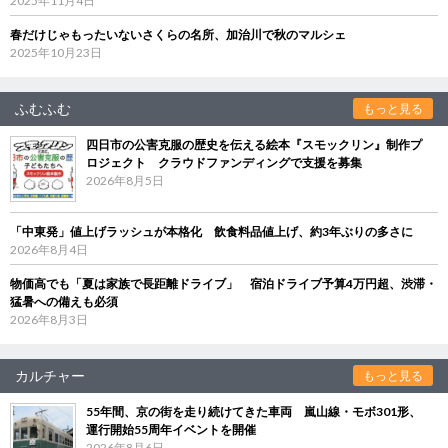
2025年11月4日
春だけじゃもったいないさくらの名所、加治川で秋のマルシェ
2025年10月23日
ふむふむ
もっと見る
四日市の公害克服の歴史を伝える絵本『スモックリン』制作プ
ロジェクト クラウドファンディングで支援を募集
2026年8月5日
「中東発」値上げラッシュが本格化 飲食料品値上げ、約3年ぶりの多さに
2026年8月4日
物価高でも「夏は家族で長距離ドライブ」 宿泊ドライブ予算4万円超、渋滞・
猛暑への備えも必須
2026年8月3日
カルチャー
もっと見る
55年間、京の街を走り続けてきた車両 嵐山線・モボ301形、
運行開始55周年イベントを開催
2026年8月6日