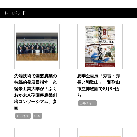
レコメンド
先端技術で園芸農業の
夏季企画展「秀吉・秀
持続的発展目指す 久
長と和歌山」 和歌山
留米工業大学が「ふく
市立博物館で8月8日か
おか未来型園芸農業創
ら
出コンソーシアム」参
,
カルチャー
画
,
,
ビジネス
社会