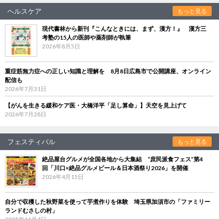
ヘルスケア
もっと見る
現代書林から新刊『こんなときには、まず、漢方！』 漢方三
考塾の15人の医師や薬剤師が執筆
2026年8月5日
重症筋無力症への正しい知識と理解を 8月8日広島市で公開講座、オンライン
配信も
2026年7月31日
【がんを生きる緩和ケア医・大橋洋平「足し算命」】天空を見上げて
2026年7月28日
フェスティバル
もっと見る
絶品屋台グルメが全国各地から大集結 “庶民派食フェス”第4
回「川口×絶品グルメビール＆日本酒祭り2026」を開催
2026年4月15日
自分で収穫した秋野菜を使って芋煮作りを体験 埼玉県加須市の「ファミリー
ランドむさしの村」