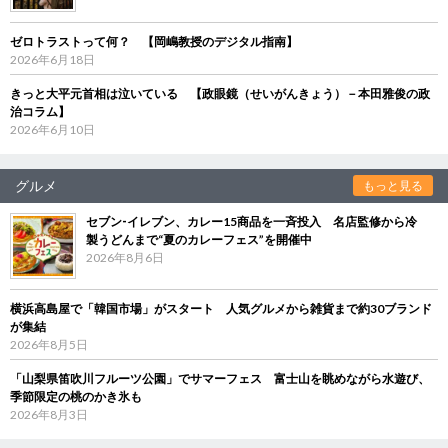
ゼロトラストって何？ 【岡嶋教授のデジタル指南】
2026年6月18日
きっと大平元首相は泣いている 【政眼鏡（せいがんきょう）－本田雅俊の政
治コラム】
2026年6月10日
グルメ
もっと見る
セブン‐イレブン、カレー15商品を一斉投入 名店監修から冷
製うどんまで“夏のカレーフェス”を開催中
2026年8月6日
横浜高島屋で「韓国市場」がスタート 人気グルメから雑貨まで約30ブランド
が集結
2026年8月5日
「山梨県笛吹川フルーツ公園」でサマーフェス 富士山を眺めながら水遊び、
季節限定の桃のかき氷も
2026年8月3日