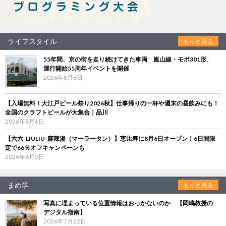
ライフスタイル
もっと見る
55年間、京の街を走り続けてきた車両 嵐山線・モボ301形、
運行開始55周年イベントを開催
2026年8月6日
【入場無料！大江戸ビール祭り2026秋】仕事帰りの一杯や週末の昼飲みにも！
全国のクラフトビールが大集合｜品川
2026年8月6日
【六六-LIULIU-麻辣湯（マーラータン）】恵比寿に8月6日オープン！6日間限
定で66％オフキャンペーンも
2026年8月5日
まめ学
もっと見る
写真に埋まっている位置情報はおっかないのか 【岡嶋教授の
デジタル指南】
2026年7月22日