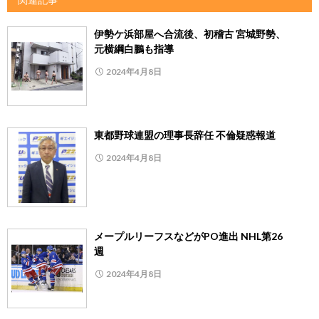
伊勢ケ浜部屋へ合流後、初稽古 宮城野勢、
元横綱白鵬も指導
2024年4月8日
東都野球連盟の理事長辞任 不倫疑惑報道
2024年4月8日
メープルリーフスなどがPO進出 NHL第26
週
2024年4月8日