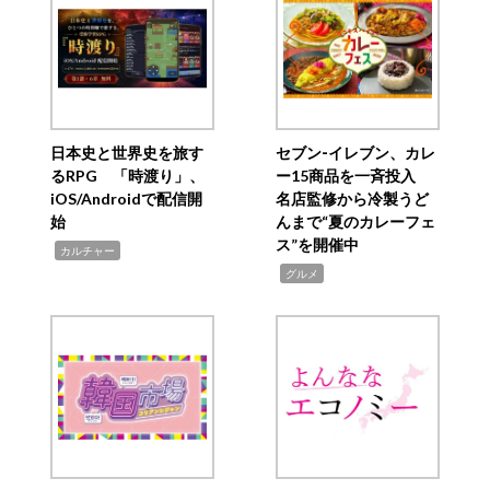
日本史と世界史を旅す
セブン‐イレブン、カレ
るRPG 「時渡り」、
ー15商品を一斉投入
iOS/Androidで配信開
名店監修から冷製うど
始
んまで“夏のカレーフェ
ス”を開催中
,
カルチャー
,
グルメ