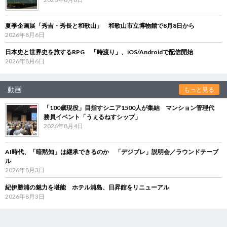
夏季企画展「秀吉・秀長と和歌山」 和歌山市立博物館で8月8日から
2026年8月6日
日本史と世界史を旅するRPG 「時渡り」、iOS/Androidで配信開始
2026年8月6日
動画
もっと見る
「100歳現役」目指すシニア1500人が集結 マンション管理代
務員イベント「うぇるねすシップ」
2026年8月4日
AI時代、「暗黙知」は継承できるのか 「デジブレ」説明会／ラウンドテーブ
ル
2026年8月3日
紀伊勝浦の魅力を堪能 ホテル浦島、日昇館をリニューアル
2026年8月3日