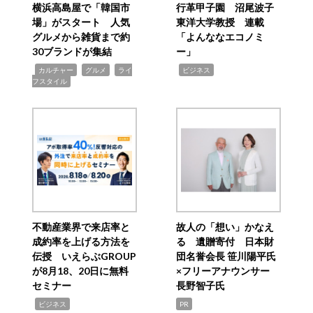
横浜高島屋で「韓国市
行革甲子園 沼尾波子
場」がスタート 人気
東洋大学教授 連載
グルメから雑貨まで約
「よんななエコノミ
30ブランドが集結
ー」
,
,
,
,
カルチャー
グルメ
ライ
ビジネス
フスタイル
不動産業界で来店率と
故人の「想い」かなえ
成約率を上げる方法を
る 遺贈寄付 日本財
伝授 いえらぶGROUP
団名誉会長 笹川陽平氏
が8月18、20日に無料
×フリーアナウンサー
セミナー
長野智子氏
,
ビジネス
PR