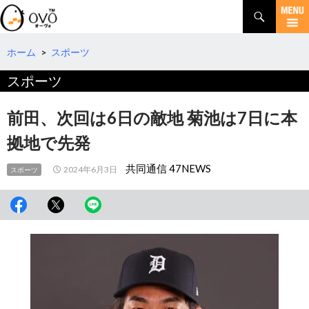
検
索
コ
ン
テ
ホーム
>
スポーツ
ン
スポーツ
ツ
へ
移
前田、次回は6日の敵地 菊池は7日に本
動
拠地で先発
共同通信 47NEWS
2024年6月3日
スポーツ