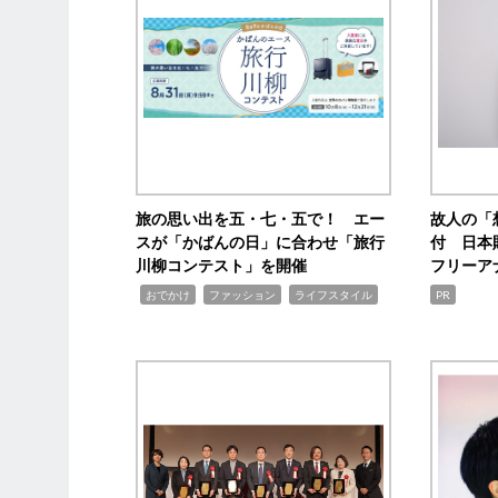
旅の思い出を五・七・五で！ エー
故人の「
スが「かばんの日」に合わせ「旅行
付 日本
川柳コンテスト」を開催
フリーア
,
,
,
おでかけ
ファッション
ライフスタイル
PR