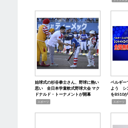
始球式の杉谷拳士さん、野球に熱い
ベルギー
思い 全日本学童軟式野球大会 マク
よう シ
ドナルド・トーナメントが開幕
をBS1
,
,
スポーツ
スポーツ