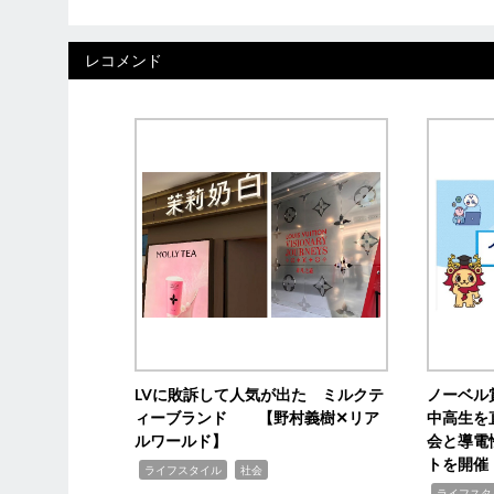
レコメンド
LVに敗訴して人気が出た ミルクテ
ノーベル
ィーブランド 【野村義樹✕リア
中高生を
ルワールド】
会と導電
トを開催
,
,
ライフスタイル
社会
,
ライフスタ