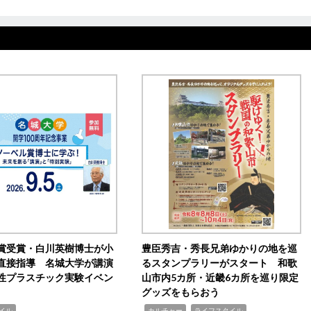
賞受賞・白川英樹博士が小
豊臣秀吉・秀長兄弟ゆかりの地を巡
直接指導 名城大学が講演
るスタンプラリーがスタート 和歌
性プラスチック実験イベン
山市内5カ所・近畿6カ所を巡り限定
グッズをもらおう
,
,
イル
カルチャー
ライフスタイル