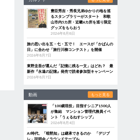
豊臣秀吉・秀長兄弟ゆかりの地を巡
るスタンプラリーがスタート 和歌
山市内5カ所・近畿6カ所を巡り限定
グッズをもらおう
2026年8月8日
旅の思い出を五・七・五で！ エースが「かばんの
日」に合わせ「旅行川柳コンテスト」を開催
2026年8月7日
東野圭吾が選んだ「記憶に残る一文」はどれ？ 最
新作『永遠の記憶』発売で読者参加型キャンペーン
2026年8月7日
動画
もっと見る
「100歳現役」目指すシニア1500人
が集結 マンション管理代務員イベ
ント「うぇるねすシップ」
2026年8月4日
AI時代、「暗黙知」は継承できるのか 「デジブ
レ」説明会／ラウンドテーブル