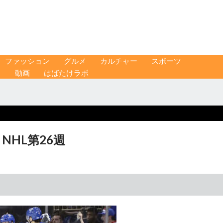
ファッション
グルメ
カルチャー
スポーツ
ス
動画
はばたけラボ
NHL第26週