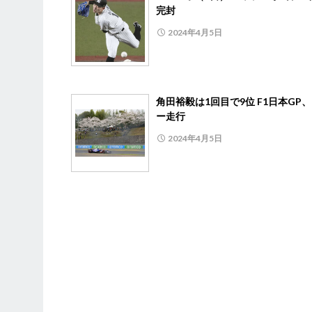
完封
2024年4月5日
角田裕毅は1回目で9位 F1日本GP
ー走行
2024年4月5日