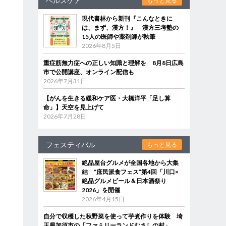
ヘルスケア
もっと見る
現代書林から新刊『こんなときに
は、まず、漢方！』 漢方三考塾の
15人の医師や薬剤師が執筆
2026年8月5日
重症筋無力症への正しい知識と理解を 8月8日広島
市で公開講座、オンライン配信も
2026年7月31日
【がんを生きる緩和ケア医・大橋洋平「足し算
命」】天空を見上げて
2026年7月28日
フェスティバル
もっと見る
絶品屋台グルメが全国各地から大集
結 “庶民派食フェス”第4回「川口×
絶品グルメビール＆日本酒祭り
2026」を開催
2026年4月15日
自分で収穫した秋野菜を使って芋煮作りを体験 埼
玉県加須市の「ファミリーランドむさしの村」