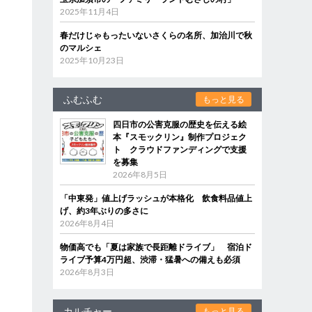
2025年11月4日
春だけじゃもったいないさくらの名所、加治川で秋
のマルシェ
2025年10月23日
ふむふむ
もっと見る
四日市の公害克服の歴史を伝える絵
本『スモックリン』制作プロジェク
ト クラウドファンディングで支援
を募集
2026年8月5日
「中東発」値上げラッシュが本格化 飲食料品値上
げ、約3年ぶりの多さに
2026年8月4日
物価高でも「夏は家族で長距離ドライブ」 宿泊ド
ライブ予算4万円超、渋滞・猛暑への備えも必須
2026年8月3日
カルチャー
もっと見る