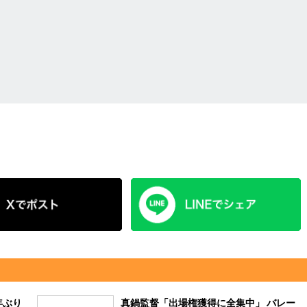
年ぶり
真鍋監督「出場権獲得に全集中」 バレー