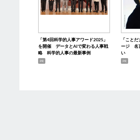
「第4回科学的人事アワード2025」
「ことだ
を開催 データとAIで変わる人事戦
ージ 名
略 科学的人事の最新事例
い
PR
PR