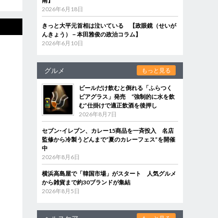
南】
2026年6月18日
きっと大平元首相は泣いている 【政眼鏡（せいが
んきょう）－本田雅俊の政治コラム】
2026年6月10日
グルメ
もっと見る
ビールだけ飲むと倒れる「ふらつく
ビアグラス」発売 “強制的に水を飲
む”仕掛けで適正飲酒を後押し
2026年8月7日
セブン‐イレブン、カレー15商品を一斉投入 名店
監修から冷製うどんまで“夏のカレーフェス”を開催
中
2026年8月6日
横浜高島屋で「韓国市場」がスタート 人気グルメ
から雑貨まで約30ブランドが集結
2026年8月5日