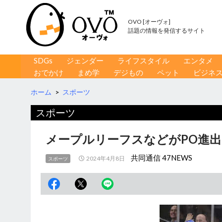
OVO [オーヴォ]
話題の情報を発信するサイト
コンテンツへ移動
検
SDGs
ジェンダー
ライフスタイル
エンタメ
索
おでかけ
まめ学
デジもの
ペット
ビジネ
ホーム
>
スポーツ
スポーツ
メープルリーフスなどがPO進出 
共同通信 47NEWS
2024年4月8日
スポーツ