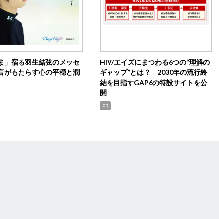
ま」宿る羽生結弦のメッセ
HIV/エイズにまつわる6つの“理解の
言がもたらす心の平穏と潤
ギャップ”とは？ 2030年の流行終
結を目指すGAP6の特設サイトを公
開
PR