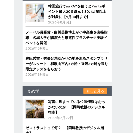
韓国旅行でau PAYを使うとPontaポ
イント最大20％還元！30万店舗以上
が対象に【9月30日まで】
2026年8月8日
ノーベル賞受賞・白川英樹博士が小中高生を直接指
導 名城大学が講演会と導電性プラスチック実験イ
ベントを開催
2026年8月8日
豊臣秀吉・秀長兄弟ゆかりの地を巡るスタンプラリ
ーがスタート 和歌山市内5カ所・近畿6カ所を巡り
限定グッズをもらおう
2026年8月8日
まめ学
もっと見る
写真に埋まっている位置情報はおっ
かないのか 【岡嶋教授のデジタル
指南】
2026年7月22日
ゼロトラストって何？ 【岡嶋教授のデジタル指