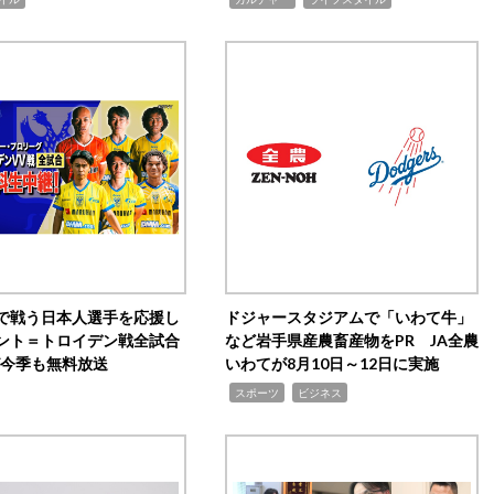
で戦う日本人選手を応援し
ドジャースタジアムで「いわて牛」
ント＝トロイデン戦全試合
など岩手県産農畜産物をPR JA全農
0が今季も無料放送
いわてが8月10日～12日に実施
,
,
スポーツ
ビジネス