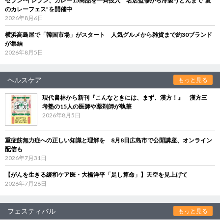
セブン‐イレブン、カレー15商品を一斉投入 名店監修から冷製うどんまで“夏
のカレーフェス”を開催中
2026年8月6日
横浜高島屋で「韓国市場」がスタート 人気グルメから雑貨まで約30ブランド
が集結
2026年8月5日
ヘルスケア
もっと見る
現代書林から新刊『こんなときには、まず、漢方！』 漢方三
考塾の15人の医師や薬剤師が執筆
2026年8月5日
重症筋無力症への正しい知識と理解を 8月8日広島市で公開講座、オンライン
配信も
2026年7月31日
【がんを生きる緩和ケア医・大橋洋平「足し算命」】天空を見上げて
2026年7月28日
フェスティバル
もっと見る