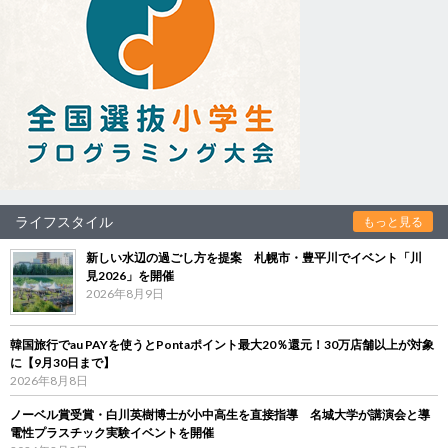
ライフスタイル
もっと見る
新しい水辺の過ごし方を提案 札幌市・豊平川でイベント「川
見2026」を開催
2026年8月9日
韓国旅行でau PAYを使うとPontaポイント最大20％還元！30万店舗以上が対象
に【9月30日まで】
2026年8月8日
ノーベル賞受賞・白川英樹博士が小中高生を直接指導 名城大学が講演会と導
電性プラスチック実験イベントを開催