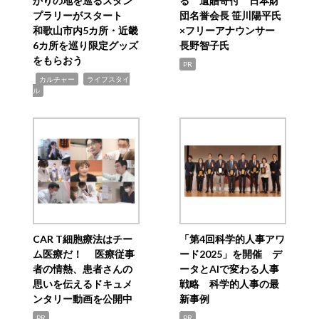
かりの地を巡るスタン
る 遺贈寄付 日本財
プラリーがスタート
団名誉会長 笹川陽平氏
和歌山市内5カ所・近畿
×フリーアナウンサー
6カ所を巡り限定グッズ
長野智子氏
をもらおう
PR
,
,
カルチャー
ライフスタイ
ル
CAR T細胞療法はチー
「第4回科学的人事アワ
ム医療だ！ 医療従事
ード2025」を開催 デ
者の情熱、患者さんの
ータとAIで変わる人事
思いを伝えるドキュメ
戦略 科学的人事の最
ンタリー動画を公開中
新事例
PR
PR