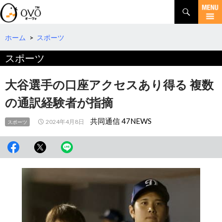
検
索
コ
ン
テ
ホーム
>
スポーツ
ン
スポーツ
ツ
へ
移
大谷選手の口座アクセスあり得る 複数
動
の通訳経験者が指摘
共同通信 47NEWS
2024年4月8日
スポーツ