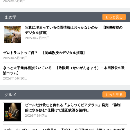
2026年8月8日
まめ学
もっと見る
写真に埋まっている位置情報はおっかないのか 【岡嶋教授の
デジタル指南】
2026年7月22日
ゼロトラストって何？ 【岡嶋教授のデジタル指南】
2026年6月18日
きっと大平元首相は泣いている 【政眼鏡（せいがんきょう）－本田雅俊の政
治コラム】
2026年6月10日
グルメ
もっと見る
ビールだけ飲むと倒れる「ふらつくビアグラス」発売 “強制
的に水を飲む”仕掛けで適正飲酒を後押し
2026年8月7日