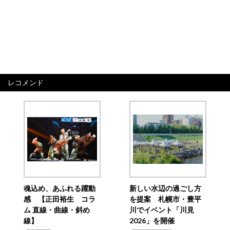
レコメンド
魂込め、あふれる躍動
新しい水辺の過ごし方
感 【正田裕生 コラ
を提案 札幌市・豊平
ム 直線・曲線・斜め
川でイベント「川見
線】
2026」を開催