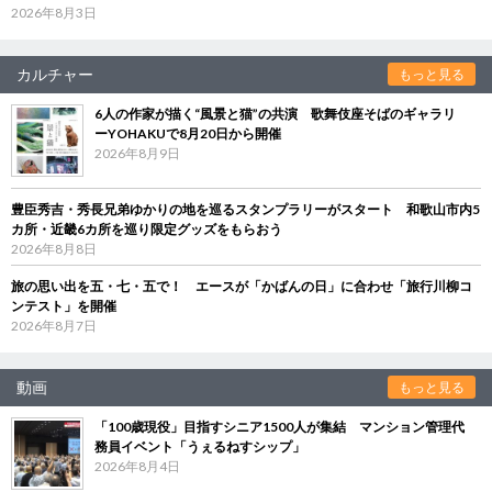
2026年8月3日
カルチャー
もっと見る
6人の作家が描く“風景と猫”の共演 歌舞伎座そばのギャラリ
ーYOHAKUで8月20日から開催
2026年8月9日
豊臣秀吉・秀長兄弟ゆかりの地を巡るスタンプラリーがスタート 和歌山市内5
カ所・近畿6カ所を巡り限定グッズをもらおう
2026年8月8日
旅の思い出を五・七・五で！ エースが「かばんの日」に合わせ「旅行川柳コ
ンテスト」を開催
2026年8月7日
動画
もっと見る
「100歳現役」目指すシニア1500人が集結 マンション管理代
務員イベント「うぇるねすシップ」
2026年8月4日