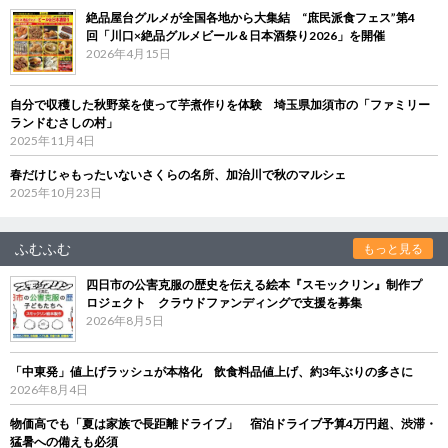
絶品屋台グルメが全国各地から大集結 “庶民派食フェス”第4
回「川口×絶品グルメビール＆日本酒祭り2026」を開催
2026年4月15日
自分で収穫した秋野菜を使って芋煮作りを体験 埼玉県加須市の「ファミリー
ランドむさしの村」
2025年11月4日
春だけじゃもったいないさくらの名所、加治川で秋のマルシェ
2025年10月23日
ふむふむ
もっと見る
四日市の公害克服の歴史を伝える絵本『スモックリン』制作プ
ロジェクト クラウドファンディングで支援を募集
2026年8月5日
「中東発」値上げラッシュが本格化 飲食料品値上げ、約3年ぶりの多さに
2026年8月4日
物価高でも「夏は家族で長距離ドライブ」 宿泊ドライブ予算4万円超、渋滞・
猛暑への備えも必須