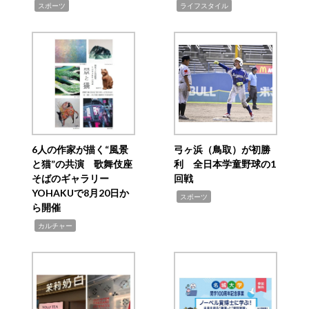
,
,
スポーツ
ライフスタイル
6人の作家が描く“風景
弓ヶ浜（鳥取）が初勝
と猫”の共演 歌舞伎座
利 全日本学童野球の1
そばのギャラリー
回戦
YOHAKUで8月20日か
,
スポーツ
ら開催
,
カルチャー