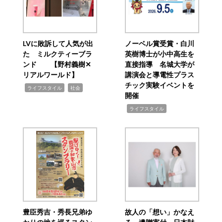
LVに敗訴して人気が出
ノーベル賞受賞・白川
た ミルクティーブラ
英樹博士が小中高生を
ンド 【野村義樹✕
直接指導 名城大学が
リアルワールド】
講演会と導電性プラス
チック実験イベントを
,
,
ライフスタイル
社会
開催
,
ライフスタイル
豊臣秀吉・秀長兄弟ゆ
故人の「想い」かなえ