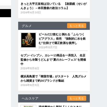
きっと大平元首相は泣いている 【政眼鏡（せいが
んきょう）－本田雅俊の政治コラム】
2026年6月10日
グルメ
もっと見る
ビールだけ飲むと倒れる「ふらつく
ビアグラス」発売 “強制的に水を飲
む”仕掛けで適正飲酒を後押し
2026年8月7日
セブン‐イレブン、カレー15商品を一斉投入 名店
監修から冷製うどんまで“夏のカレーフェス”を開催
中
2026年8月6日
横浜高島屋で「韓国市場」がスタート 人気グルメ
から雑貨まで約30ブランドが集結
2026年8月5日
ヘルスケア
もっと見る
現代書林から新刊『こんなときに