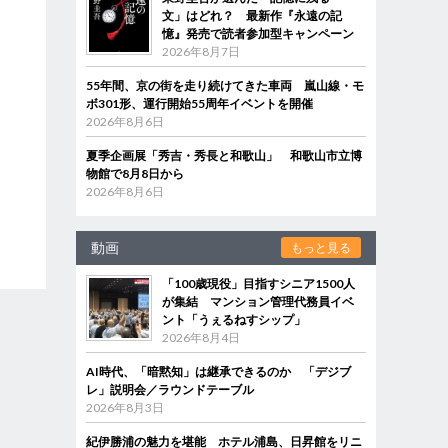
文」はどれ？ 最新作『永遠の記
憶』発売で読者参加型キャンペーン
2026年8月7日
55年間、京の街を走り続けてきた車両 嵐山線・モ
ボ301形、運行開始55周年イベントを開催
2026年8月6日
夏季企画展「秀吉・秀長と和歌山」 和歌山市立博
物館で8月8日から
2026年8月6日
動画
もっと見る
「100歳現役」目指すシニア1500人
が集結 マンション管理代務員イベ
ント「うぇるねすシップ」
2026年8月4日
AI時代、「暗黙知」は継承できるのか 「デジブ
レ」説明会／ラウンドテーブル
2026年8月3日
紀伊勝浦の魅力を堪能 ホテル浦島、日昇館をリニ