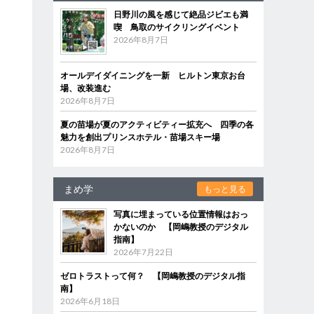
日野川の風を感じて絶品ジビエも満
喫 鳥取のサイクリングイベント
2026年8月7日
オールデイダイニングを一新 ヒルトン東京お台
場、改装進む
2026年8月7日
夏の苗場が夏のアクティビティー拡充へ 四季の各
魅力を創出プリンスホテル・苗場スキー場
2026年8月7日
まめ学
もっと見る
写真に埋まっている位置情報はおっ
かないのか 【岡嶋教授のデジタル
指南】
2026年7月22日
ゼロトラストって何？ 【岡嶋教授のデジタル指
南】
2026年6月18日