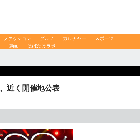
ファッション
グルメ
カルチャー
スポーツ
ス
動画
はばたけラボ
C、近く開催地公表