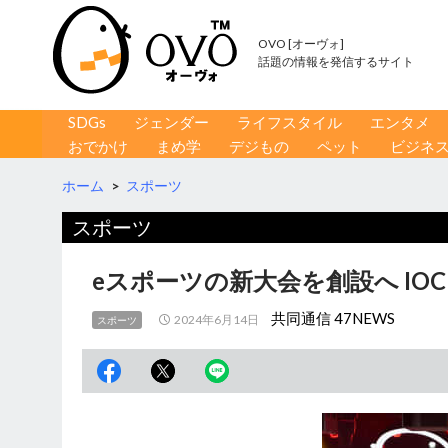
OVO [オーヴォ]
話題の情報を発信するサイト
コンテンツへ移動
検
SDGs
ジェンダー
ライフスタイル
エンタメ
索
おでかけ
まめ学
デジもの
ペット
ビジネ
ホーム
>
スポーツ
スポーツ
eスポーツの新大会を創設へ IO
共同通信 47NEWS
2024年6月14日
スポーツ