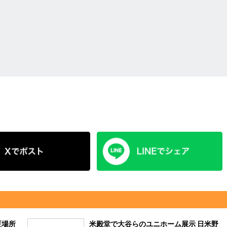
夏場所
米殿堂で大谷らのユニホーム展示 日米野