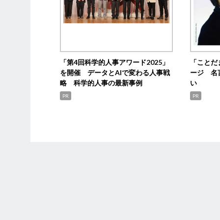
「第4回科学的人事アワード2025」
「ことだ
を開催 データとAIで変わる人事戦
ージ 名
略 科学的人事の最新事例
い
PR
PR