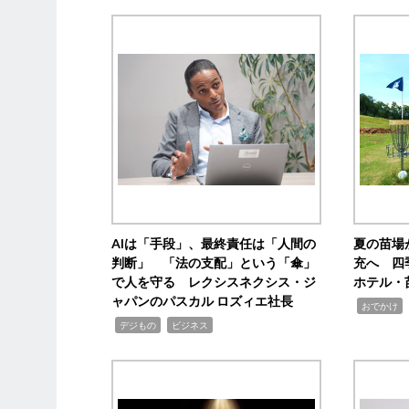
AIは「手段」、最終責任は「人間の
夏の苗場
判断」 「法の支配」という「傘」
充へ 四
で人を守る レクシスネクシス・ジ
ホテル・
ャパンのパスカル ロズィエ社長
,
,
おでかけ
,
,
デジもの
ビジネス