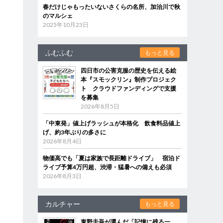
春だけじゃもったいないさくらの名所、加治川で秋
のマルシェ
2025年10月23日
ふむふむ
もっと見る
四日市の公害克服の歴史を伝える絵
本『スモックリン』制作プロジェク
ト クラウドファンディングで支援
を募集
2026年8月5日
「中東発」値上げラッシュが本格化 飲食料品値上
げ、約3年ぶりの多さに
2026年8月4日
物価高でも「夏は家族で長距離ドライブ」 宿泊ド
ライブ予算4万円超、渋滞・猛暑への備えも必須
2026年8月3日
カルチャー
もっと見る
東野圭吾が選んだ「記憶に残る一