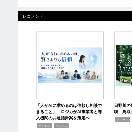
レコメンド
「人がAIに求めるのは信頼し相談で
日野川の
きること」 ロジカがAI事業者と導
喫 鳥取
入機関の共通指針案を策定へ
,
スポーツ
,
,
デジもの
ビジネス