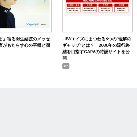
ま」宿る羽生結弦のメッセ
HIV/エイズにまつわる6つの“理解の
言がもたらす心の平穏と潤
ギャップ”とは？ 2030年の流行終
結を目指すGAP6の特設サイトを公
開
PR