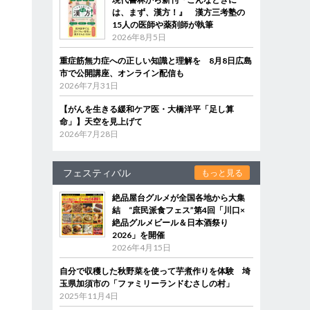
は、まず、漢方！』 漢方三考塾の
15人の医師や薬剤師が執筆
2026年8月5日
重症筋無力症への正しい知識と理解を 8月8日広島
市で公開講座、オンライン配信も
2026年7月31日
【がんを生きる緩和ケア医・大橋洋平「足し算
命」】天空を見上げて
2026年7月28日
フェスティバル
もっと見る
絶品屋台グルメが全国各地から大集
結 “庶民派食フェス”第4回「川口×
絶品グルメビール＆日本酒祭り
2026」を開催
2026年4月15日
自分で収穫した秋野菜を使って芋煮作りを体験 埼
玉県加須市の「ファミリーランドむさしの村」
2025年11月4日