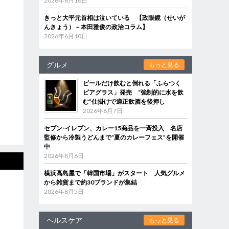
2026年6月18日
きっと大平元首相は泣いている 【政眼鏡（せいが
んきょう）－本田雅俊の政治コラム】
2026年6月10日
グルメ
もっと見る
ビールだけ飲むと倒れる「ふらつく
ビアグラス」発売 “強制的に水を飲
む”仕掛けで適正飲酒を後押し
2026年8月7日
セブン‐イレブン、カレー15商品を一斉投入 名店
監修から冷製うどんまで“夏のカレーフェス”を開催
中
2026年8月6日
横浜高島屋で「韓国市場」がスタート 人気グルメ
から雑貨まで約30ブランドが集結
2026年8月5日
ヘルスケア
もっと見る