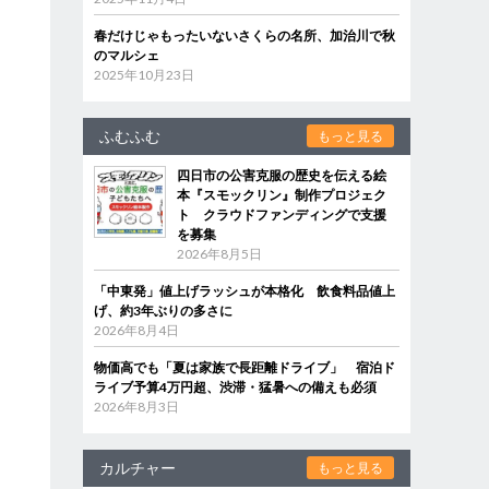
春だけじゃもったいないさくらの名所、加治川で秋
のマルシェ
2025年10月23日
ふむふむ
もっと見る
四日市の公害克服の歴史を伝える絵
本『スモックリン』制作プロジェク
ト クラウドファンディングで支援
を募集
2026年8月5日
「中東発」値上げラッシュが本格化 飲食料品値上
げ、約3年ぶりの多さに
2026年8月4日
物価高でも「夏は家族で長距離ドライブ」 宿泊ド
ライブ予算4万円超、渋滞・猛暑への備えも必須
2026年8月3日
カルチャー
もっと見る