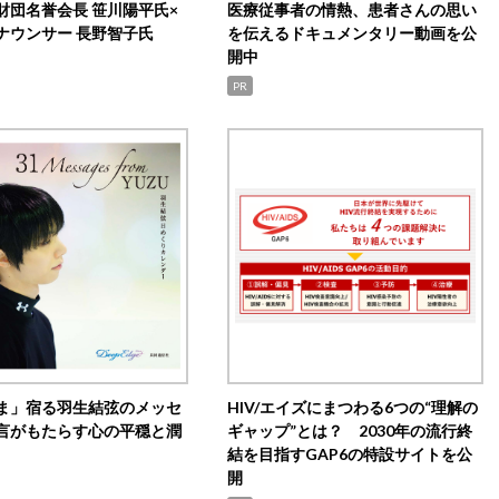
財団名誉会長 笹川陽平氏×
医療従事者の情熱、患者さんの思い
ナウンサー 長野智子氏
を伝えるドキュメンタリー動画を公
開中
PR
ま」宿る羽生結弦のメッセ
HIV/エイズにまつわる6つの“理解の
言がもたらす心の平穏と潤
ギャップ”とは？ 2030年の流行終
結を目指すGAP6の特設サイトを公
開