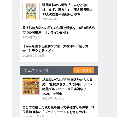
現代書林から新刊『こんなときに
は、まず、漢方！』 漢方三考塾の
15人の医師や薬剤師が執筆
2026年8月5日
重症筋無力症への正しい知識と理解を 8月8日広島
市で公開講座、オンライン配信も
2026年7月31日
【がんを生きる緩和ケア医・大橋洋平「足し算
命」】天空を見上げて
2026年7月28日
フェスティバル
もっと見る
絶品屋台グルメが全国各地から大集
結 “庶民派食フェス”第4回「川口×
絶品グルメビール＆日本酒祭り
2026」を開催
2026年4月15日
自分で収穫した秋野菜を使って芋煮作りを体験 埼
玉県加須市の「ファミリーランドむさしの村」
2025年11月4日