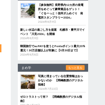
【参加無料】長野県内12カ所の発電
所をめぐって豪華賞品をゲット！
「ぐるーっと！信州ダムめぐり 発
電所スタンプラリー2026」
2026年8月9日
新しい水辺の過ごし方を提案 札幌市・豊平川でイ
ベント「川見2026」を開催
2026年8月9日
韓国旅行でau PAYを使うとPontaポイント最大20％
還元！30万店舗以上が対象に【9月30日まで】
2026年8月8日
まめ学
もっと見る
写真に埋まっている位置情報はおっ
かないのか 【岡嶋教授のデジタル
指南】
2026年7月22日
ゼロトラストって何？ 【岡嶋教授のデジタル指
南】