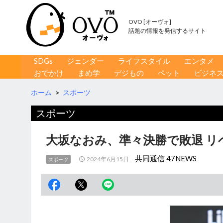
OVO [オーヴォ]
話題の情報を発信するサイト
コンテンツへ移動
検
SDGs
ジェンダー
ライフスタイル
エンタメ
索
おでかけ
まめ学
デジもの
ペット
ビジネ
ホーム
>
スポーツ
スポーツ
大坂なおみ、準々決勝で敗退 リ
共同通信 47NEWS
2024年6月15日
スポーツ