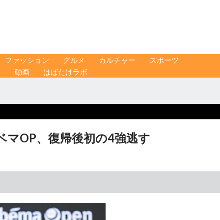
ファッション
グルメ
カルチャー
スポーツ
ス
動画
はばたけラボ
ベマOP、復帰後初の4強逃す