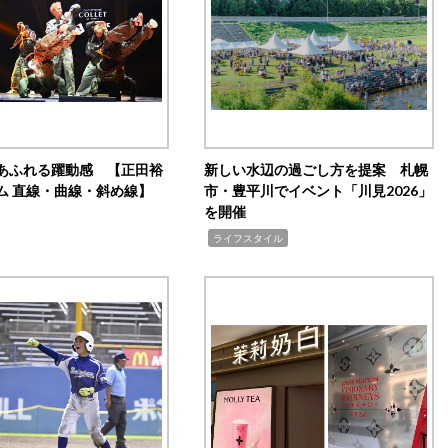
あふれる躍動感 【正田裕
新しい水辺の過ごし方を提案 札幌
ム 直線・曲線・斜め線】
市・豊平川でイベント「川見2026」
を開催
,
ライフスタイル