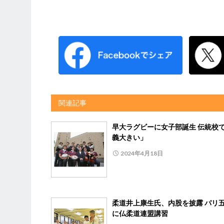
関連記事
早大ラグビーに女子部誕生 伝統校
義大きい」
2024年4月18日
柔道井上康生氏、内股を披露 パリ
に仏柔道連盟講習