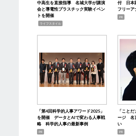
中高生を直接指導 名城大学が講演
付 日本
会と導電性プラスチック実験イベン
フリーア
トを開催
PR
,
ライフスタイル
「第4回科学的人事アワード2025」
「ことだ
を開催 データとAIで変わる人事戦
ージ 名
略 科学的人事の最新事例
い
PR
PR