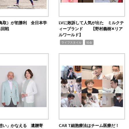
鳥取）が初勝利 全日本学
LVに敗訴して人気が出た ミルクテ
1回戦
ィーブランド 【野村義樹✕リア
ルワールド】
,
,
ライフスタイル
社会
想い」かなえる 遺贈寄
CAR T細胞療法はチーム医療だ！