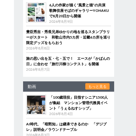
6人の作家が描く“風景と猫”の共演
歌舞伎座そばのギャラリーYOHAKU
で8月20日から開催
2026年8月9日
豊臣秀吉・秀長兄弟ゆかりの地を巡るスタンプラリ
ーがスタート 和歌山市内5カ所・近畿6カ所を巡り
限定グッズをもらおう
2026年8月8日
旅の思い出を五・七・五で！ エースが「かばんの
日」に合わせ「旅行川柳コンテスト」を開催
2026年8月7日
動画
もっと見る
「100歳現役」目指すシニア1500人
が集結 マンション管理代務員イベ
ント「うぇるねすシップ」
2026年8月4日
AI時代、「暗黙知」は継承できるのか 「デジブ
レ」説明会／ラウンドテーブル
2026年8月3日