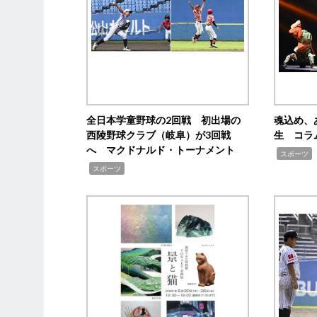
全日本学童野球の2回戦 初出場の
魂込め、
西陵野球クラブ（岐阜）が3回戦
生 コラ
へ マクドナルド・トーナメント
,
スポーツ
,
スポーツ