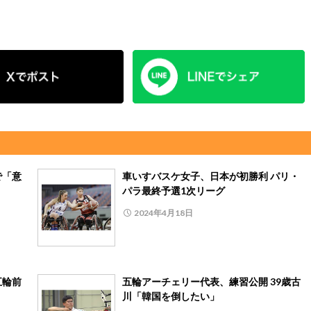
で「意
車いすバスケ女子、日本が初勝利 パリ・
パラ最終予選1次リーグ
2024年4月18日
五輪前
五輪アーチェリー代表、練習公開 39歳古
川「韓国を倒したい」