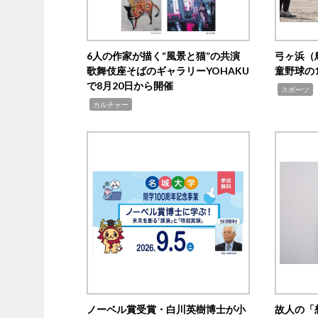
6人の作家が描く“風景と猫”の共演
弓ヶ浜（
歌舞伎座そばのギャラリーYOHAKU
童野球の
で8月20日から開催
,
スポーツ
,
カルチャー
ノーベル賞受賞・白川英樹博士が小
故人の「