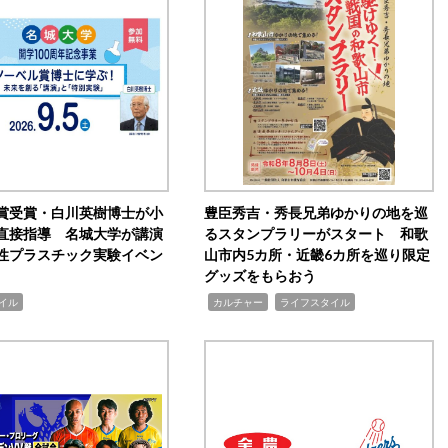
賞受賞・白川英樹博士が小
豊臣秀吉・秀長兄弟ゆかりの地を巡
直接指導 名城大学が講演
るスタンプラリーがスタート 和歌
性プラスチック実験イベン
山市内5カ所・近畿6カ所を巡り限定
グッズをもらおう
,
,
イル
カルチャー
ライフスタイル