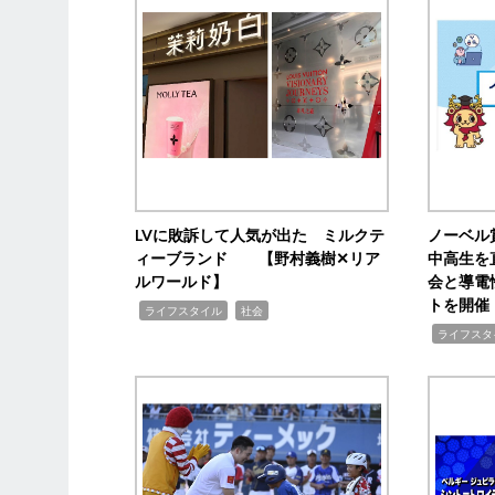
LVに敗訴して人気が出た ミルクテ
ノーベル
ィーブランド 【野村義樹✕リア
中高生を
ルワールド】
会と導電
トを開催
,
,
ライフスタイル
社会
,
ライフスタ