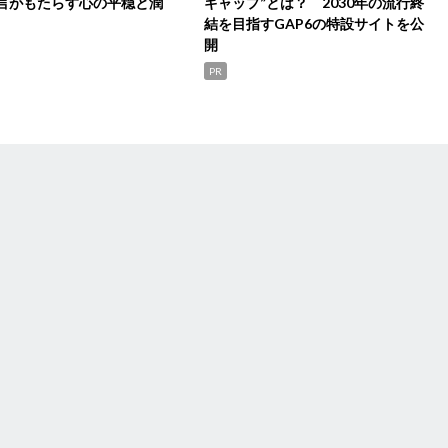
言がもたらす心の平穏と潤
ギャップ”とは？ 2030年の流行終
結を目指すGAP6の特設サイトを公
開
PR