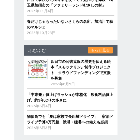
玉県加須市の「ファミリーランドむさしの村」
2025年11月4日
春だけじゃもったいないさくらの名所、加治川で秋
のマルシェ
2025年10月23日
ふむふむ
もっと見る
四日市の公害克服の歴史を伝える絵
本『スモックリン』制作プロジェク
ト クラウドファンディングで支援
を募集
2026年8月5日
「中東発」値上げラッシュが本格化 飲食料品値上
げ、約3年ぶりの多さに
2026年8月4日
物価高でも「夏は家族で長距離ドライブ」 宿泊ド
ライブ予算4万円超、渋滞・猛暑への備えも必須
2026年8月3日