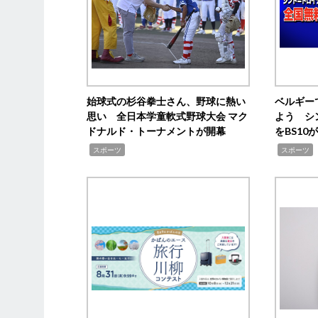
始球式の杉谷拳士さん、野球に熱い
ベルギー
思い 全日本学童軟式野球大会 マク
よう シ
ドナルド・トーナメントが開幕
をBS1
,
,
スポーツ
スポーツ