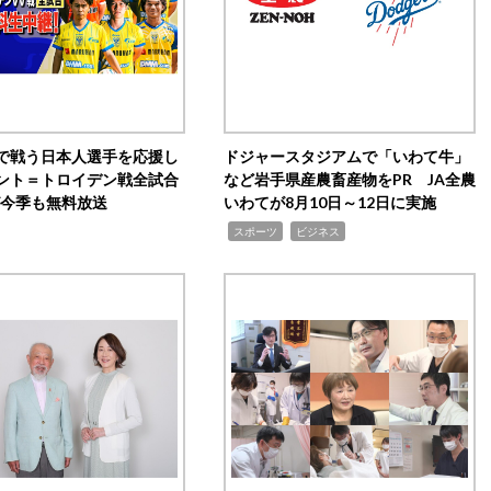
で戦う日本人選手を応援し
ドジャースタジアムで「いわて牛」
ント＝トロイデン戦全試合
など岩手県産農畜産物をPR JA全農
0が今季も無料放送
いわてが8月10日～12日に実施
,
,
スポーツ
ビジネス