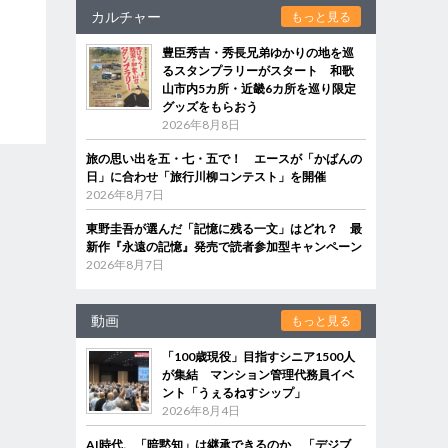
カルチャー
もっと見る
豊臣秀吉・秀長兄弟ゆかりの地を巡
るスタンプラリーがスタート 和歌
山市内5カ所・近畿6カ所を巡り限定
グッズをもらおう
2026年8月8日
旅の思い出を五・七・五で！ エースが「かばんの
日」に合わせ「旅行川柳コンテスト」を開催
2026年8月7日
東野圭吾が選んだ「記憶に残る一文」はどれ？ 最
新作『永遠の記憶』発売で読者参加型キャンペーン
2026年8月7日
動画
もっと見る
「100歳現役」目指すシニア1500人
が集結 マンション管理代務員イベ
ント「うぇるねすシップ」
2026年8月4日
AI時代、「暗黙知」は継承できるのか 「デジブ