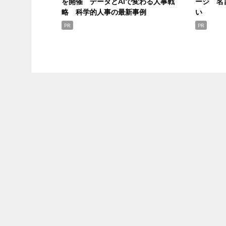
を開催 データとAIで変わる人事戦
ージ 名
略 科学的人事の最新事例
い
PR
PR