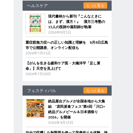
ヘルスケア
もっと見る
現代書林から新刊『こんなときに
は、まず、漢方！』 漢方三考塾の
15人の医師や薬剤師が執筆
2026年8月5日
重症筋無力症への正しい知識と理解を 8月8日広島
市で公開講座、オンライン配信も
2026年7月31日
【がんを生きる緩和ケア医・大橋洋平「足し算
命」】天空を見上げて
2026年7月28日
フェスティバル
もっと見る
絶品屋台グルメが全国各地から大集
結 “庶民派食フェス”第4回「川口×
絶品グルメビール＆日本酒祭り
2026」を開催
2026年4月15日
自分で収穫した秋野菜を使って芋煮作りを体験 埼