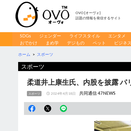
OVO [オーヴォ]
話題の情報を発信するサイト
コンテンツへ移動
検
SDGs
ジェンダー
ライフスタイル
エンタメ
索
おでかけ
まめ学
デジもの
ペット
ビジネ
ホーム
>
スポーツ
スポーツ
柔道井上康生氏、内股を披露 パ
共同通信 47NEWS
2024年4月18日
スポーツ