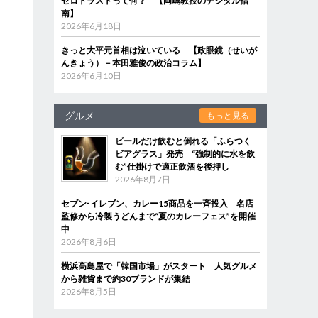
ゼロトラストって何？ 【岡嶋教授のデジタル指
南】
2026年6月18日
きっと大平元首相は泣いている 【政眼鏡（せいが
んきょう）－本田雅俊の政治コラム】
2026年6月10日
グルメ
もっと見る
ビールだけ飲むと倒れる「ふらつく
ビアグラス」発売 “強制的に水を飲
む”仕掛けで適正飲酒を後押し
2026年8月7日
セブン‐イレブン、カレー15商品を一斉投入 名店
監修から冷製うどんまで“夏のカレーフェス”を開催
中
2026年8月6日
横浜高島屋で「韓国市場」がスタート 人気グルメ
から雑貨まで約30ブランドが集結
2026年8月5日