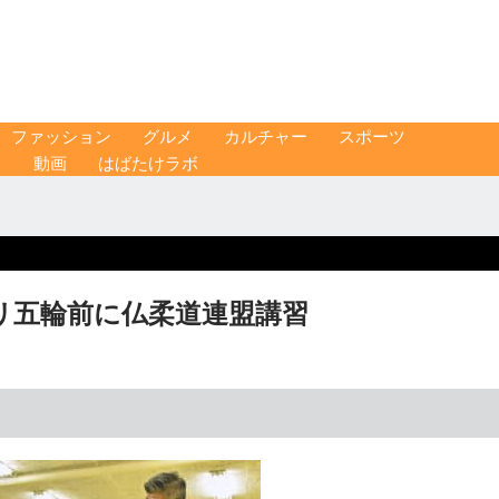
ファッション
グルメ
カルチャー
スポーツ
ス
動画
はばたけラボ
リ五輪前に仏柔道連盟講習