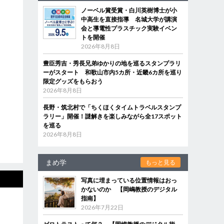
ノーベル賞受賞・白川英樹博士が小
中高生を直接指導 名城大学が講演
会と導電性プラスチック実験イベン
トを開催
2026年8月8日
豊臣秀吉・秀長兄弟ゆかりの地を巡るスタンプラリ
ーがスタート 和歌山市内5カ所・近畿6カ所を巡り
限定グッズをもらおう
2026年8月8日
長野・筑北村で「ちくほくタイムトラベルスタンプ
ラリー」開催！謎解きを楽しみながら全17スポット
を巡る
2026年8月8日
まめ学
もっと見る
写真に埋まっている位置情報はおっ
かないのか 【岡嶋教授のデジタル
指南】
2026年7月22日