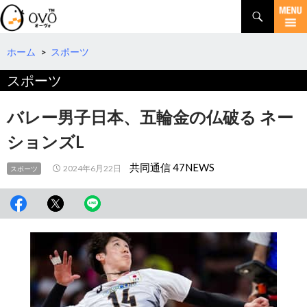
検
索
コ
ン
テ
ホーム
>
スポーツ
ン
スポーツ
ツ
へ
移
バレー男子日本、五輪金の仏破る ネー
動
ションズL
共同通信 47NEWS
2024年6月22日
スポーツ