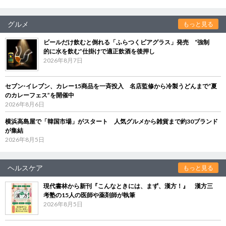
グルメ
もっと見る
ビールだけ飲むと倒れる「ふらつくビアグラス」発売 “強制
的に水を飲む”仕掛けで適正飲酒を後押し
2026年8月7日
セブン‐イレブン、カレー15商品を一斉投入 名店監修から冷製うどんまで“夏
のカレーフェス”を開催中
2026年8月6日
横浜高島屋で「韓国市場」がスタート 人気グルメから雑貨まで約30ブランド
が集結
2026年8月5日
ヘルスケア
もっと見る
現代書林から新刊『こんなときには、まず、漢方！』 漢方三
考塾の15人の医師や薬剤師が執筆
2026年8月5日