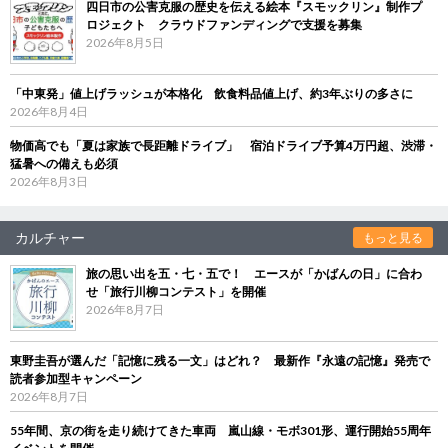
四日市の公害克服の歴史を伝える絵本『スモックリン』制作プ
ロジェクト クラウドファンディングで支援を募集
2026年8月5日
「中東発」値上げラッシュが本格化 飲食料品値上げ、約3年ぶりの多さに
2026年8月4日
物価高でも「夏は家族で長距離ドライブ」 宿泊ドライブ予算4万円超、渋滞・
猛暑への備えも必須
2026年8月3日
カルチャー
もっと見る
旅の思い出を五・七・五で！ エースが「かばんの日」に合わ
せ「旅行川柳コンテスト」を開催
2026年8月7日
東野圭吾が選んだ「記憶に残る一文」はどれ？ 最新作『永遠の記憶』発売で
読者参加型キャンペーン
2026年8月7日
55年間、京の街を走り続けてきた車両 嵐山線・モボ301形、運行開始55周年