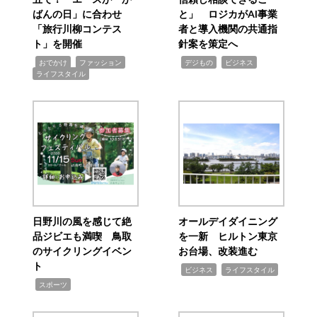
ばんの日」に合わせ
と」 ロジカがAI事業
「旅行川柳コンテス
者と導入機関の共通指
ト」を開催
針案を策定へ
,
,
,
,
,
おでかけ
ファッション
デジもの
ビジネス
ライフスタイル
日野川の風を感じて絶
オールデイダイニング
品ジビエも満喫 鳥取
を一新 ヒルトン東京
のサイクリングイベン
お台場、改装進む
ト
,
,
ビジネス
ライフスタイル
,
スポーツ