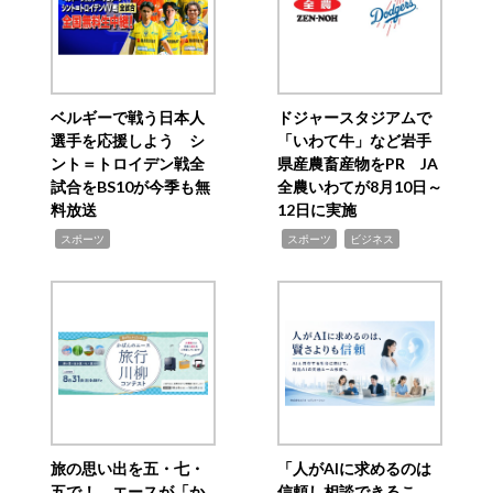
ベルギーで戦う日本人
ドジャースタジアムで
選手を応援しよう シ
「いわて牛」など岩手
ント＝トロイデン戦全
県産農畜産物をPR JA
試合をBS10が今季も無
全農いわてが8月10日～
料放送
12日に実施
,
,
,
スポーツ
スポーツ
ビジネス
旅の思い出を五・七・
「人がAIに求めるのは
五で！ エースが「か
信頼し相談できるこ