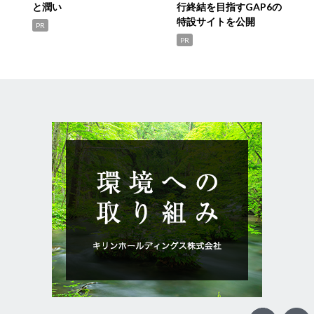
と潤い
行終結を目指すGAP6の
特設サイトを公開
PR
PR