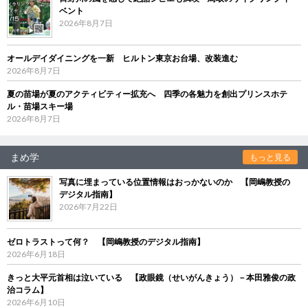
ベント
2026年8月7日
オールデイダイニングを一新 ヒルトン東京お台場、改装進む
2026年8月7日
夏の苗場が夏のアクティビティー拡充へ 四季の各魅力を創出プリンスホテ
ル・苗場スキー場
2026年8月7日
まめ学
もっと見る
写真に埋まっている位置情報はおっかないのか 【岡嶋教授の
デジタル指南】
2026年7月22日
ゼロトラストって何？ 【岡嶋教授のデジタル指南】
2026年6月18日
きっと大平元首相は泣いている 【政眼鏡（せいがんきょう）－本田雅俊の政
治コラム】
2026年6月10日