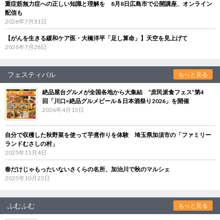
重症筋無力症への正しい知識と理解を 8月8日広島市で公開講座、オンライン
配信も
2026年7月31日
【がんを生きる緩和ケア医・大橋洋平「足し算命」】天空を見上げて
2026年7月28日
フェスティバル
もっと見る
絶品屋台グルメが全国各地から大集結 “庶民派食フェス”第4
回「川口×絶品グルメビール＆日本酒祭り2026」を開催
2026年4月15日
自分で収穫した秋野菜を使って芋煮作りを体験 埼玉県加須市の「ファミリー
ランドむさしの村」
2025年11月4日
春だけじゃもったいないさくらの名所、加治川で秋のマルシェ
2025年10月23日
ふむふむ
もっと見る