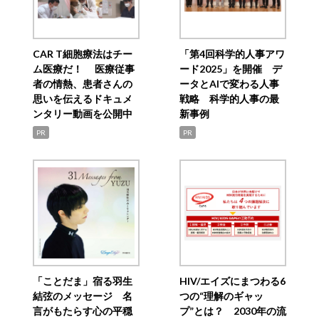
CAR T細胞療法はチー
「第4回科学的人事アワ
ム医療だ！ 医療従事
ード2025」を開催 デ
者の情熱、患者さんの
ータとAIで変わる人事
思いを伝えるドキュメ
戦略 科学的人事の最
ンタリー動画を公開中
新事例
PR
PR
「ことだま」宿る羽生
HIV/エイズにまつわる6
結弦のメッセージ 名
つの“理解のギャッ
言がもたらす心の平穏
プ”とは？ 2030年の流