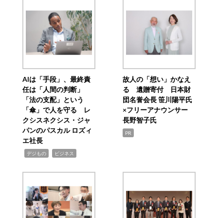
AIは「手段」、最終責
故人の「想い」かなえ
任は「人間の判断」
る 遺贈寄付 日本財
「法の支配」という
団名誉会長 笹川陽平氏
「傘」で人を守る レ
×フリーアナウンサー
クシスネクシス・ジャ
長野智子氏
パンのパスカル ロズィ
PR
エ社長
,
,
デジもの
ビジネス