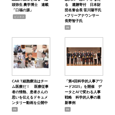
頭弥生 農学博士 連載
る 遺贈寄付 日本財
「口福の源」
団名誉会長 笹川陽平氏
×フリーアナウンサー
,
ビジネス
長野智子氏
PR
CAR T細胞療法はチー
「第4回科学的人事アワ
ム医療だ！ 医療従事
ード2025」を開催 デ
者の情熱、患者さんの
ータとAIで変わる人事
思いを伝えるドキュメ
戦略 科学的人事の最
ンタリー動画を公開中
新事例
PR
PR