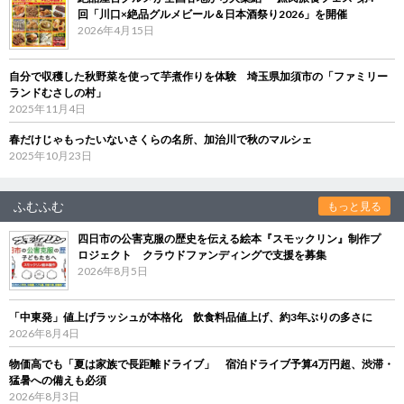
回「川口×絶品グルメビール＆日本酒祭り2026」を開催
2026年4月15日
自分で収穫した秋野菜を使って芋煮作りを体験 埼玉県加須市の「ファミリー
ランドむさしの村」
2025年11月4日
春だけじゃもったいないさくらの名所、加治川で秋のマルシェ
2025年10月23日
ふむふむ
もっと見る
四日市の公害克服の歴史を伝える絵本『スモックリン』制作プ
ロジェクト クラウドファンディングで支援を募集
2026年8月5日
「中東発」値上げラッシュが本格化 飲食料品値上げ、約3年ぶりの多さに
2026年8月4日
物価高でも「夏は家族で長距離ドライブ」 宿泊ドライブ予算4万円超、渋滞・
猛暑への備えも必須
2026年8月3日