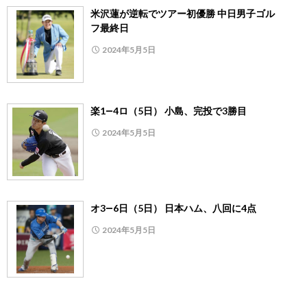
米沢蓮が逆転でツアー初優勝 中日男子ゴル
フ最終日
2024年5月5日
楽1―4ロ（5日） 小島、完投で3勝目
2024年5月5日
オ3―6日（5日） 日本ハム、八回に4点
2024年5月5日