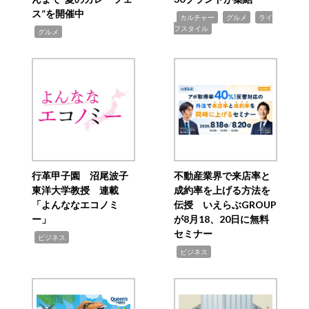
ス”を開催中
,
,
,
カルチャー
グルメ
ライ
フスタイル
,
グルメ
行革甲子園 沼尾波子
不動産業界で来店率と
東洋大学教授 連載
成約率を上げる方法を
「よんななエコノミ
伝授 いえらぶGROUP
ー」
が8月18、20日に無料
セミナー
,
ビジネス
,
ビジネス