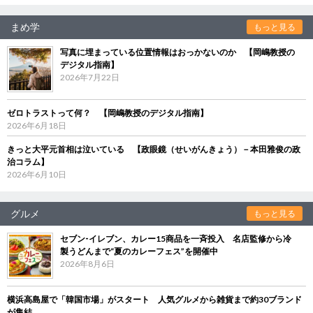
まめ学
もっと見る
写真に埋まっている位置情報はおっかないのか 【岡嶋教授の
デジタル指南】
2026年7月22日
ゼロトラストって何？ 【岡嶋教授のデジタル指南】
2026年6月18日
きっと大平元首相は泣いている 【政眼鏡（せいがんきょう）－本田雅俊の政
治コラム】
2026年6月10日
グルメ
もっと見る
セブン‐イレブン、カレー15商品を一斉投入 名店監修から冷
製うどんまで“夏のカレーフェス”を開催中
2026年8月6日
横浜高島屋で「韓国市場」がスタート 人気グルメから雑貨まで約30ブランド
が集結