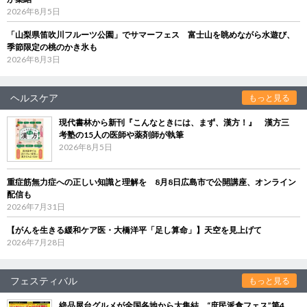
2026年8月5日
「山梨県笛吹川フルーツ公園」でサマーフェス 富士山を眺めながら水遊び、
季節限定の桃のかき氷も
2026年8月3日
ヘルスケア
もっと見る
現代書林から新刊『こんなときには、まず、漢方！』 漢方三
考塾の15人の医師や薬剤師が執筆
2026年8月5日
重症筋無力症への正しい知識と理解を 8月8日広島市で公開講座、オンライン
配信も
2026年7月31日
【がんを生きる緩和ケア医・大橋洋平「足し算命」】天空を見上げて
2026年7月28日
フェスティバル
もっと見る
絶品屋台グルメが全国各地から大集結 “庶民派食フェス”第4