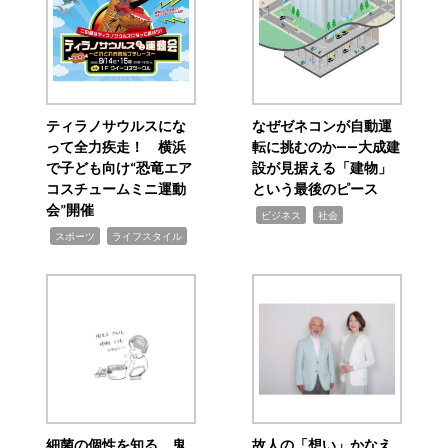
ティラノサウルスにな
なぜゼネコンが自動運
って全力疾走！ 横浜
転に挑むのか――大成建
で子ども向け“恐竜エア
設が見据える「建物」
コスチュームミニ運動
という最後のピース
会”開催
,
,
ビジネス
社会
,
,
スポーツ
ライフスタイル
細菌の個性を知る 鬼
故人の「想い」かなえ