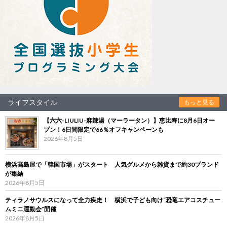
ライフスタイル
もっと見る
【六六-LIULIU-麻辣湯（マーラータン）】恵比寿に8月6日オー
プン！6日間限定で66％オフキャンペーンも
2026年8月5日
横浜高島屋で「韓国市場」がスタート 人気グルメから雑貨まで約30ブランド
が集結
2026年8月5日
ティラノサウルスになって全力疾走！ 横浜で子ども向け“恐竜エアコスチュー
ムミニ運動会”開催
2026年8月5日