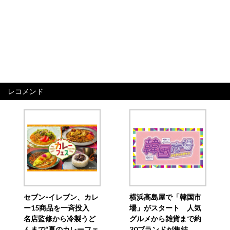
レコメンド
セブン‐イレブン、カレ
横浜高島屋で「韓国市
ー15商品を一斉投入
場」がスタート 人気
名店監修から冷製うど
グルメから雑貨まで約
んまで“夏のカレーフェ
30ブランドが集結