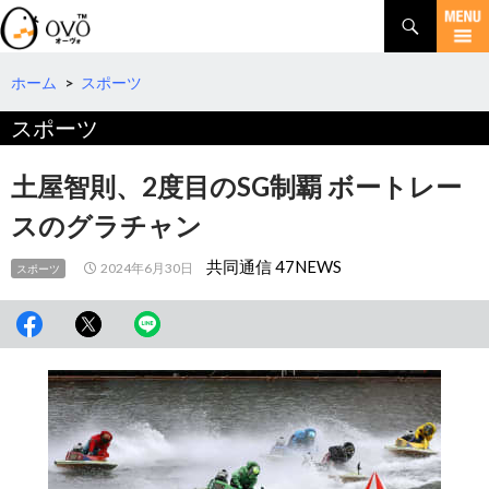
検
索
コ
ン
テ
ホーム
>
スポーツ
ン
スポーツ
ツ
へ
移
土屋智則、2度目のSG制覇 ボートレー
動
スのグラチャン
共同通信 47NEWS
2024年6月30日
スポーツ