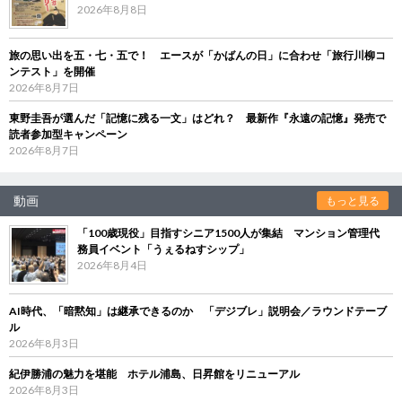
2026年8月8日
旅の思い出を五・七・五で！ エースが「かばんの日」に合わせ「旅行川柳コ
ンテスト」を開催
2026年8月7日
東野圭吾が選んだ「記憶に残る一文」はどれ？ 最新作『永遠の記憶』発売で
読者参加型キャンペーン
2026年8月7日
動画
もっと見る
「100歳現役」目指すシニア1500人が集結 マンション管理代
務員イベント「うぇるねすシップ」
2026年8月4日
AI時代、「暗黙知」は継承できるのか 「デジブレ」説明会／ラウンドテーブ
ル
2026年8月3日
紀伊勝浦の魅力を堪能 ホテル浦島、日昇館をリニューアル
2026年8月3日