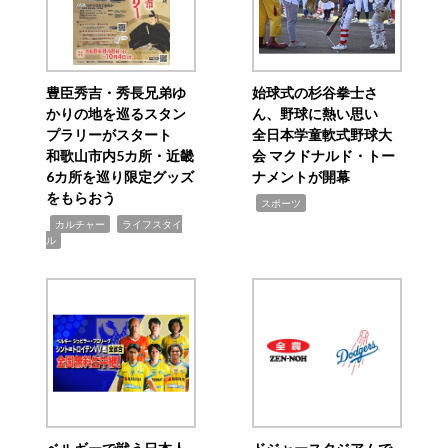
豊臣秀吉・秀長兄弟ゆ
始球式の杉谷拳士さ
かりの地を巡るスタン
ん、野球に熱い思い
プラリーがスタート
全日本学童軟式野球大
和歌山市内5カ所・近畿
会 マクドナルド・トー
6カ所を巡り限定グッズ
ナメントが開幕
をもらおう
,
スポーツ
,
,
カルチャー
ライフスタイ
ル