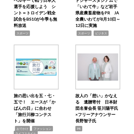
ベルギーで戦う日本人
ドジャースタジアムで
選手を応援しよう シ
「いわて牛」など岩手
ント＝トロイデン戦全
県産農畜産物をPR JA
試合をBS10が今季も無
全農いわてが8月10日～
料放送
12日に実施
,
,
,
スポーツ
スポーツ
ビジネス
旅の思い出を五・七・
故人の「想い」かなえ
五で！ エースが「か
る 遺贈寄付 日本財
ばんの日」に合わせ
団名誉会長 笹川陽平氏
「旅行川柳コンテス
×フリーアナウンサー
ト」を開催
長野智子氏
,
,
,
おでかけ
ファッション
PR
ライフスタイル