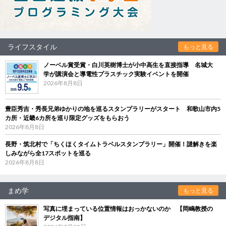
ライフスタイル
もっと見る
ノーベル賞受賞・白川英樹博士が小中高生を直接指導 名城大
学が講演会と導電性プラスチック実験イベントを開催
2026年8月8日
豊臣秀吉・秀長兄弟ゆかりの地を巡るスタンプラリーがスタート 和歌山市内5
カ所・近畿6カ所を巡り限定グッズをもらおう
2026年8月8日
長野・筑北村で「ちくほくタイムトラベルスタンプラリー」開催！謎解きを楽
しみながら全17スポットを巡る
2026年8月8日
まめ学
もっと見る
写真に埋まっている位置情報はおっかないのか 【岡嶋教授の
デジタル指南】