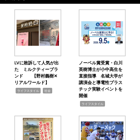
LVに敗訴して人気が出
ノーベル賞受賞・白川
た ミルクティーブラ
英樹博士が小中高生を
ンド 【野村義樹✕
直接指導 名城大学が
リアルワールド】
講演会と導電性プラス
チック実験イベントを
,
,
ライフスタイル
社会
開催
,
ライフスタイル