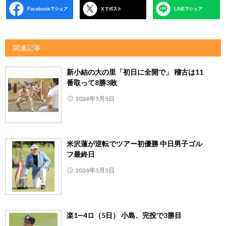
関連記事
新小結の大の里「初日に全開で」 稽古は11
番取って8勝3敗
2024年5月5日
米沢蓮が逆転でツアー初優勝 中日男子ゴル
フ最終日
2024年5月5日
楽1―4ロ（5日） 小島、完投で3勝目