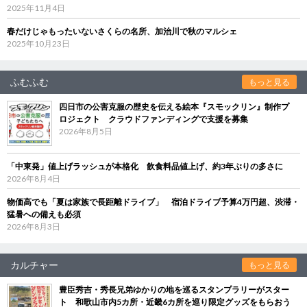
2025年11月4日
春だけじゃもったいないさくらの名所、加治川で秋のマルシェ
2025年10月23日
ふむふむ
もっと見る
四日市の公害克服の歴史を伝える絵本『スモックリン』制作プ
ロジェクト クラウドファンディングで支援を募集
2026年8月5日
「中東発」値上げラッシュが本格化 飲食料品値上げ、約3年ぶりの多さに
2026年8月4日
物価高でも「夏は家族で長距離ドライブ」 宿泊ドライブ予算4万円超、渋滞・
猛暑への備えも必須
2026年8月3日
カルチャー
もっと見る
豊臣秀吉・秀長兄弟ゆかりの地を巡るスタンプラリーがスター
ト 和歌山市内5カ所・近畿6カ所を巡り限定グッズをもらおう