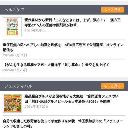
ヘルスケア
もっと見る
現代書林から新刊『こんなときには、まず、漢方！』 漢方三
考塾の15人の医師や薬剤師が執筆
2026年8月5日
重症筋無力症への正しい知識と理解を 8月8日広島市で公開講座、オンライン
配信も
2026年7月31日
【がんを生きる緩和ケア医・大橋洋平「足し算命」】天空を見上げて
2026年7月28日
フェスティバル
もっと見る
絶品屋台グルメが全国各地から大集結 “庶民派食フェス”第4
回「川口×絶品グルメビール＆日本酒祭り2026」を開催
2026年4月15日
自分で収穫した秋野菜を使って芋煮作りを体験 埼玉県加須市の「ファミリー
ランドむさしの村」