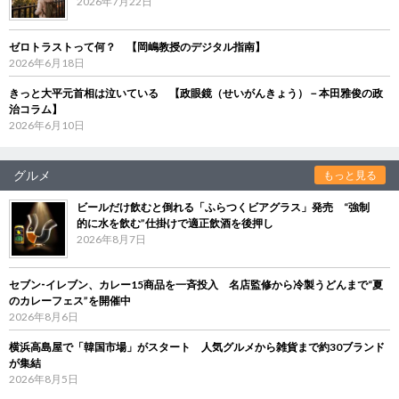
2026年7月22日
ゼロトラストって何？ 【岡嶋教授のデジタル指南】
2026年6月18日
きっと大平元首相は泣いている 【政眼鏡（せいがんきょう）－本田雅俊の政
治コラム】
2026年6月10日
グルメ
もっと見る
ビールだけ飲むと倒れる「ふらつくビアグラス」発売 “強制
的に水を飲む”仕掛けで適正飲酒を後押し
2026年8月7日
セブン‐イレブン、カレー15商品を一斉投入 名店監修から冷製うどんまで“夏
のカレーフェス”を開催中
2026年8月6日
横浜高島屋で「韓国市場」がスタート 人気グルメから雑貨まで約30ブランド
が集結
2026年8月5日