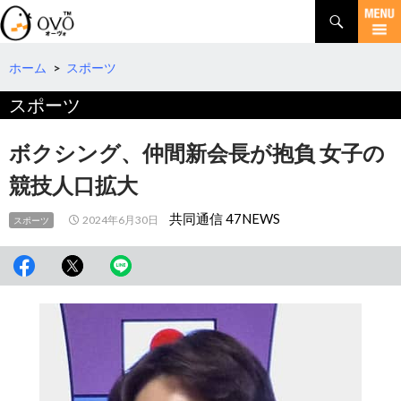
検
索
コ
ン
テ
ホーム
>
スポーツ
ン
スポーツ
ツ
へ
移
ボクシング、仲間新会長が抱負 女子の
動
競技人口拡大
共同通信 47NEWS
2024年6月30日
スポーツ