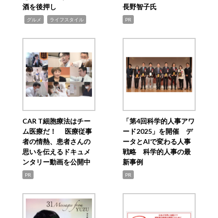
酒を後押し
長野智子氏
,
,
グルメ
ライフスタイル
PR
CAR T細胞療法はチー
「第4回科学的人事アワ
ム医療だ！ 医療従事
ード2025」を開催 デ
者の情熱、患者さんの
ータとAIで変わる人事
思いを伝えるドキュメ
戦略 科学的人事の最
ンタリー動画を公開中
新事例
PR
PR