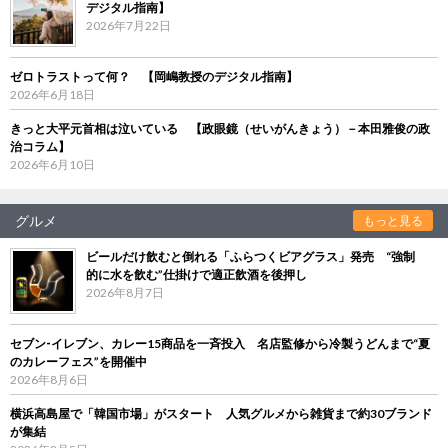
デジタル指南】
2026年7月22日
ゼロトラストって何？ 【岡嶋教授のデジタル指南】
2026年6月18日
きっと大平元首相は泣いている 【政眼鏡（せいがんきょう）－本田雅俊の政
治コラム】
2026年6月10日
グルメ
もっと見る
ビールだけ飲むと倒れる「ふらつくビアグラス」発売 “強制
的に水を飲む”仕掛けで適正飲酒を後押し
2026年8月7日
セブン‐イレブン、カレー15商品を一斉投入 名店監修から冷製うどんまで“夏
のカレーフェス”を開催中
2026年8月6日
横浜高島屋で「韓国市場」がスタート 人気グルメから雑貨まで約30ブランド
が集結