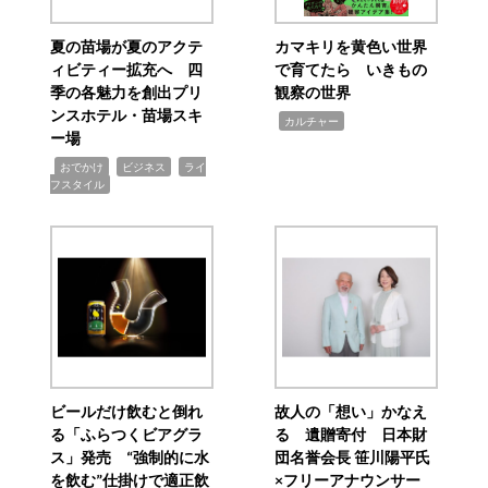
夏の苗場が夏のアクテ
カマキリを黄色い世界
ィビティー拡充へ 四
で育てたら いきもの
季の各魅力を創出プリ
観察の世界
ンスホテル・苗場スキ
,
カルチャー
ー場
,
,
,
おでかけ
ビジネス
ライ
フスタイル
ビールだけ飲むと倒れ
故人の「想い」かなえ
る「ふらつくビアグラ
る 遺贈寄付 日本財
ス」発売 “強制的に水
団名誉会長 笹川陽平氏
を飲む”仕掛けで適正飲
×フリーアナウンサー