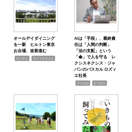
オールデイダイニング
AIは「手段」、最終責
を一新 ヒルトン東京
任は「人間の判断」
お台場、改装進む
「法の支配」という
「傘」で人を守る レ
,
,
ビジネス
ライフスタイル
クシスネクシス・ジャ
パンのパスカル ロズィ
エ社長
,
,
デジもの
ビジネス