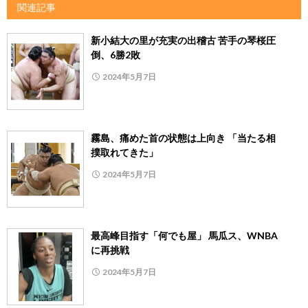
関連記事
新小結大の里が充実の出稽古 苦手の琴桜圧
倒、6勝2敗
2024年5月7日
霧島、痛めた首の状態は上向き 「当たる相
撲取れてきた」
2024年5月7日
最高峰目指す「何でも屋」 馬瓜ス、WNBA
に再挑戦
2024年5月7日