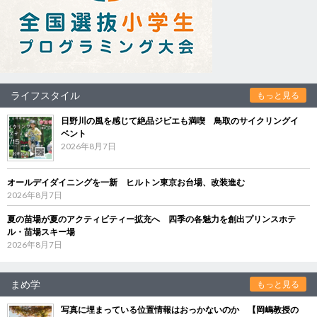
ライフスタイル
もっと見る
日野川の風を感じて絶品ジビエも満喫 鳥取のサイクリングイ
ベント
2026年8月7日
オールデイダイニングを一新 ヒルトン東京お台場、改装進む
2026年8月7日
夏の苗場が夏のアクティビティー拡充へ 四季の各魅力を創出プリンスホテ
ル・苗場スキー場
2026年8月7日
まめ学
もっと見る
写真に埋まっている位置情報はおっかないのか 【岡嶋教授の