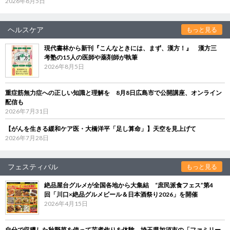
2026年8月5日
ヘルスケア
もっと見る
現代書林から新刊『こんなときには、まず、漢方！』 漢方三
考塾の15人の医師や薬剤師が執筆
2026年8月5日
重症筋無力症への正しい知識と理解を 8月8日広島市で公開講座、オンライン
配信も
2026年7月31日
【がんを生きる緩和ケア医・大橋洋平「足し算命」】天空を見上げて
2026年7月28日
フェスティバル
もっと見る
絶品屋台グルメが全国各地から大集結 “庶民派食フェス”第4
回「川口×絶品グルメビール＆日本酒祭り2026」を開催
2026年4月15日
自分で収穫した秋野菜を使って芋煮作りを体験 埼玉県加須市の「ファミリー