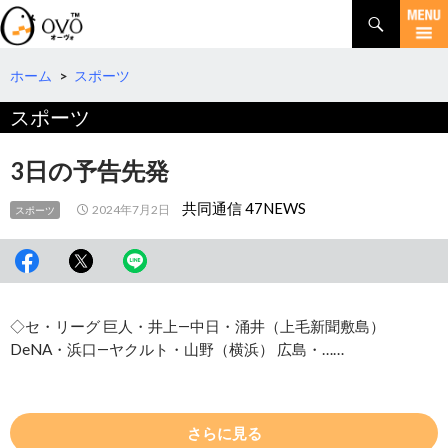
検
索
コ
ン
テ
ホーム
>
スポーツ
ン
スポーツ
ツ
へ
移
3日の予告先発
動
共同通信 47NEWS
2024年7月2日
スポーツ
◇セ・リーグ 巨人・井上―中日・涌井（上毛新聞敷島）
DeNA・浜口―ヤクルト・山野（横浜） 広島・……
さらに見る