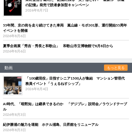
の記憶』発売で読者参加型キャンペーン
2026年8月7日
55年間、京の街を走り続けてきた車両 嵐山線・モボ301形、運行開始55周年
イベントを開催
2026年8月6日
夏季企画展「秀吉・秀長と和歌山」 和歌山市立博物館で8月8日から
2026年8月6日
動画
もっと見る
「100歳現役」目指すシニア1500人が集結 マンション管理代
務員イベント「うぇるねすシップ」
2026年8月4日
AI時代、「暗黙知」は継承できるのか 「デジブレ」説明会／ラウンドテーブ
ル
2026年8月3日
紀伊勝浦の魅力を堪能 ホテル浦島、日昇館をリニューアル
2026年8月3日