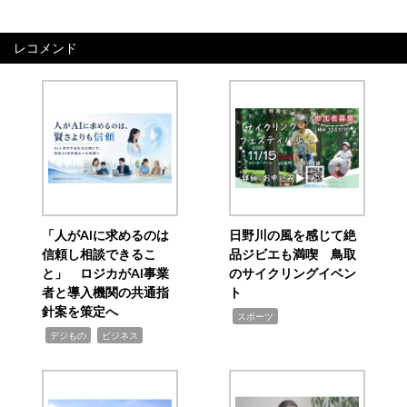
レコメンド
「人がAIに求めるのは
日野川の風を感じて絶
信頼し相談できるこ
品ジビエも満喫 鳥取
と」 ロジカがAI事業
のサイクリングイベン
者と導入機関の共通指
ト
針案を策定へ
,
スポーツ
,
,
デジもの
ビジネス