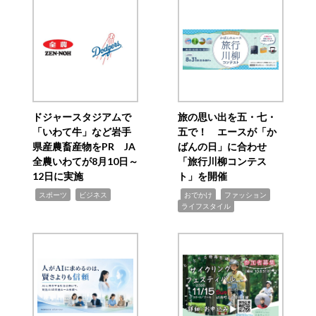
ドジャースタジアムで
旅の思い出を五・七・
「いわて牛」など岩手
五で！ エースが「か
県産農畜産物をPR JA
ばんの日」に合わせ
全農いわてが8月10日～
「旅行川柳コンテス
12日に実施
ト」を開催
,
,
,
,
,
スポーツ
ビジネス
おでかけ
ファッション
ライフスタイル