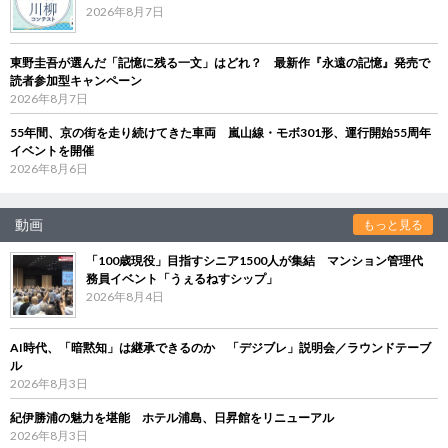
2026年8月7日
東野圭吾が選んだ「記憶に残る一文」はどれ？ 最新作『永遠の記憶』発売で
読者参加型キャンペーン
2026年8月7日
55年間、京の街を走り続けてきた車両 嵐山線・モボ301形、運行開始55周年
イベントを開催
2026年8月6日
動画
もっと見る
「100歳現役」目指すシニア1500人が集結 マンション管理代
務員イベント「うぇるねすシップ」
2026年8月4日
AI時代、「暗黙知」は継承できるのか 「デジブレ」説明会／ラウンドテーブ
ル
2026年8月3日
紀伊勝浦の魅力を堪能 ホテル浦島、日昇館をリニューアル
2026年8月3日