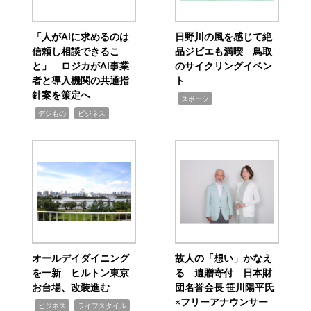
「人がAIに求めるのは
日野川の風を感じて絶
信頼し相談できるこ
品ジビエも満喫 鳥取
と」 ロジカがAI事業
のサイクリングイベン
者と導入機関の共通指
ト
針案を策定へ
,
スポーツ
,
,
デジもの
ビジネス
オールデイダイニング
故人の「想い」かなえ
を一新 ヒルトン東京
る 遺贈寄付 日本財
お台場、改装進む
団名誉会長 笹川陽平氏
×フリーアナウンサー
,
,
ビジネス
ライフスタイル