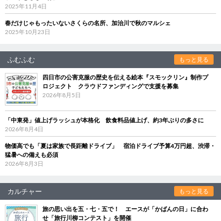
2025年11月4日
春だけじゃもったいないさくらの名所、加治川で秋のマルシェ
2025年10月23日
ふむふむ
もっと見る
四日市の公害克服の歴史を伝える絵本『スモックリン』制作プ
ロジェクト クラウドファンディングで支援を募集
2026年8月5日
「中東発」値上げラッシュが本格化 飲食料品値上げ、約3年ぶりの多さに
2026年8月4日
物価高でも「夏は家族で長距離ドライブ」 宿泊ドライブ予算4万円超、渋滞・
猛暑への備えも必須
2026年8月3日
カルチャー
もっと見る
旅の思い出を五・七・五で！ エースが「かばんの日」に合わ
せ「旅行川柳コンテスト」を開催