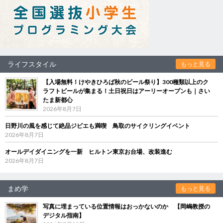
ライフスタイル
もっと見る
【入場無料！けやきひろば秋のビール祭り】300種類以上のク
ラフトビールが集まる！土日祝日はアーリーオープンも｜さい
たま新都心
2026年8月7日
日野川の風を感じて絶品ジビエも満喫 鳥取のサイクリングイベント
2026年8月7日
オールデイダイニングを一新 ヒルトン東京お台場、改装進む
2026年8月7日
まめ学
もっと見る
写真に埋まっている位置情報はおっかないのか 【岡嶋教授の
デジタル指南】