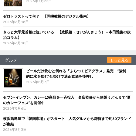
2026年7月22日
ゼロトラストって何？ 【岡嶋教授のデジタル指南】
2026年6月18日
きっと大平元首相は泣いている 【政眼鏡（せいがんきょう）－本田雅俊の政
治コラム】
2026年6月10日
グルメ
もっと見る
ビールだけ飲むと倒れる「ふらつくビアグラス」発売 “強制
的に水を飲む”仕掛けで適正飲酒を後押し
2026年8月7日
セブン‐イレブン、カレー15商品を一斉投入 名店監修から冷製うどんまで“夏
のカレーフェス”を開催中
2026年8月6日
横浜高島屋で「韓国市場」がスタート 人気グルメから雑貨まで約30ブランド
が集結
2026年8月5日