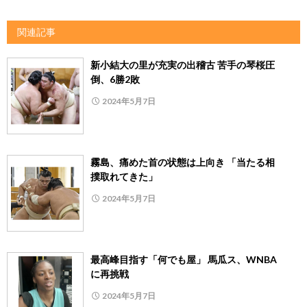
関連記事
新小結大の里が充実の出稽古 苦手の琴桜圧
倒、6勝2敗
2024年5月7日
霧島、痛めた首の状態は上向き 「当たる相
撲取れてきた」
2024年5月7日
最高峰目指す「何でも屋」 馬瓜ス、WNBA
に再挑戦
2024年5月7日