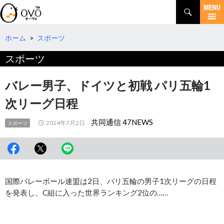
検
索
コ
ン
テ
ホーム
>
スポーツ
ン
スポーツ
ツ
へ
移
バレー男子、ドイツと初戦 パリ五輪1
動
次リーグ日程
共同通信 47NEWS
2024年7月2日
スポーツ
国際バレーボール連盟は2日、パリ五輪の男子1次リーグの日程
を発表し、C組に入った世界ランキング2位の……