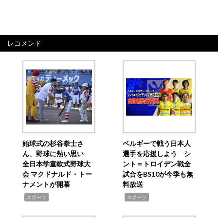
レコメンド
始球式の杉谷拳士さ
ベルギーで戦う日本人
ん、野球に熱い思い
選手を応援しよう シ
全日本学童軟式野球大
ント＝トロイデン戦全
会 マクドナルド・トー
試合をBS10が今季も無
ナメントが開幕
料放送
,
,
スポーツ
スポーツ