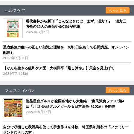
ヘルスケア
もっと見る
現代書林から新刊『こんなときには、まず、漢方！』 漢方三
考塾の15人の医師や薬剤師が執筆
2026年8月5日
重症筋無力症への正しい知識と理解を 8月8日広島市で公開講座、オンライン
配信も
2026年7月31日
【がんを生きる緩和ケア医・大橋洋平「足し算命」】天空を見上げて
2026年7月28日
フェスティバル
もっと見る
絶品屋台グルメが全国各地から大集結 “庶民派食フェス”第4
回「川口×絶品グルメビール＆日本酒祭り2026」を開催
2026年4月15日
自分で収穫した秋野菜を使って芋煮作りを体験 埼玉県加須市の「ファミリー
ランドむさしの村」