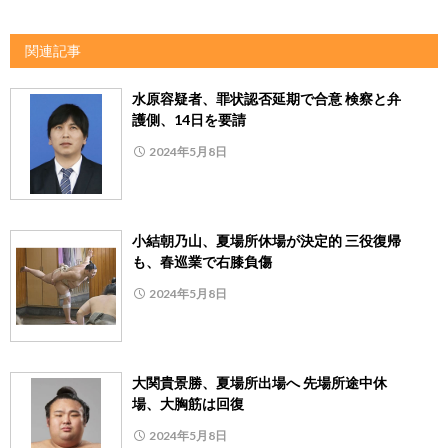
関連記事
水原容疑者、罪状認否延期で合意 検察と弁
護側、14日を要請
2024年5月8日
小結朝乃山、夏場所休場が決定的 三役復帰
も、春巡業で右膝負傷
2024年5月8日
大関貴景勝、夏場所出場へ 先場所途中休
場、大胸筋は回復
2024年5月8日