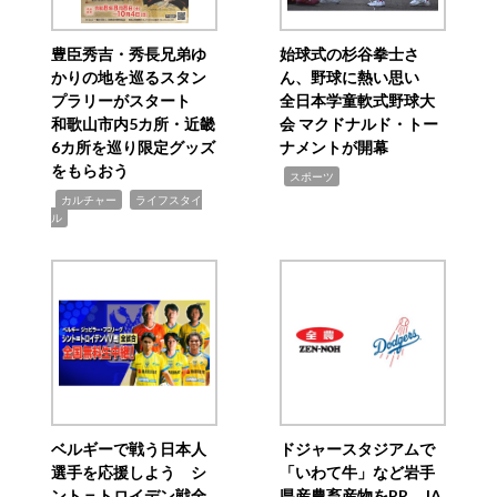
豊臣秀吉・秀長兄弟ゆ
始球式の杉谷拳士さ
かりの地を巡るスタン
ん、野球に熱い思い
プラリーがスタート
全日本学童軟式野球大
和歌山市内5カ所・近畿
会 マクドナルド・トー
6カ所を巡り限定グッズ
ナメントが開幕
をもらおう
,
スポーツ
,
,
カルチャー
ライフスタイ
ル
ベルギーで戦う日本人
ドジャースタジアムで
選手を応援しよう シ
「いわて牛」など岩手
ント＝トロイデン戦全
県産農畜産物をPR JA