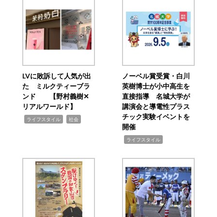
LVに敗訴して人気が出
ノーベル賞受賞・白川
た ミルクティーブラ
英樹博士が小中高生を
ンド 【野村義樹✕
直接指導 名城大学が
リアルワールド】
講演会と導電性プラス
チック実験イベントを
,
,
ライフスタイル
社会
開催
,
ライフスタイル