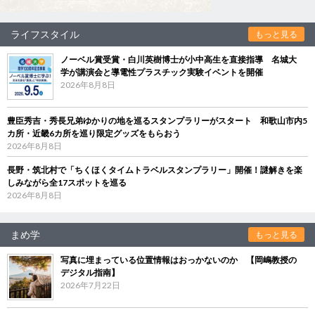
ライフスタイル
もっと見る
ノーベル賞受賞・白川英樹博士が小中高生を直接指導 名城大
学が講演会と導電性プラスチック実験イベントを開催
2026年8月8日
豊臣秀吉・秀長兄弟ゆかりの地を巡るスタンプラリーがスタート 和歌山市内5
カ所・近畿6カ所を巡り限定グッズをもらおう
2026年8月8日
長野・筑北村で「ちくほくタイムトラベルスタンプラリー」開催！謎解きを楽
しみながら全17スポットを巡る
2026年8月8日
まめ学
もっと見る
写真に埋まっている位置情報はおっかないのか 【岡嶋教授の
デジタル指南】
2026年7月22日