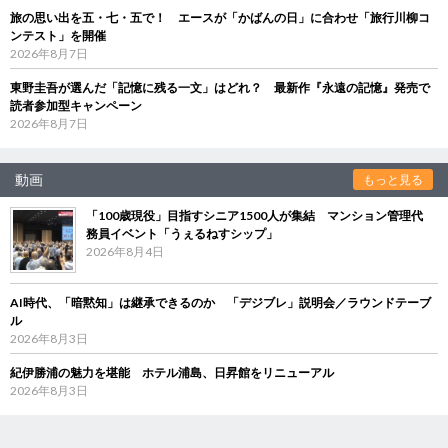
旅の思い出を五・七・五で！ エースが「かばんの日」に合わせ「旅行川柳コ
ンテスト」を開催
2026年8月7日
東野圭吾が選んだ「記憶に残る一文」はどれ？ 最新作『永遠の記憶』発売で
読者参加型キャンペーン
2026年8月7日
動画
もっと見る
「100歳現役」目指すシニア1500人が集結 マンション管理代
務員イベント「うぇるねすシップ」
2026年8月4日
AI時代、「暗黙知」は継承できるのか 「デジブレ」説明会／ラウンドテーブ
ル
2026年8月3日
紀伊勝浦の魅力を堪能 ホテル浦島、日昇館をリニューアル
2026年8月3日