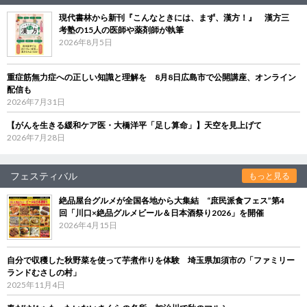
現代書林から新刊『こんなときには、まず、漢方！』 漢方三
考塾の15人の医師や薬剤師が執筆
2026年8月5日
重症筋無力症への正しい知識と理解を 8月8日広島市で公開講座、オンライン
配信も
2026年7月31日
【がんを生きる緩和ケア医・大橋洋平「足し算命」】天空を見上げて
2026年7月28日
フェスティバル
もっと見る
絶品屋台グルメが全国各地から大集結 “庶民派食フェス”第4
回「川口×絶品グルメビール＆日本酒祭り2026」を開催
2026年4月15日
自分で収穫した秋野菜を使って芋煮作りを体験 埼玉県加須市の「ファミリー
ランドむさしの村」
2025年11月4日