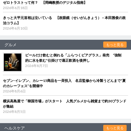
ゼロトラストって何？ 【岡嶋教授のデジタル指南】
2026年6月18日
きっと大平元首相は泣いている 【政眼鏡（せいがんきょう）－本田雅俊の政
治コラム】
2026年6月10日
グルメ
もっと見る
ビールだけ飲むと倒れる「ふらつくビアグラス」発売 “強制
的に水を飲む”仕掛けで適正飲酒を後押し
2026年8月7日
セブン‐イレブン、カレー15商品を一斉投入 名店監修から冷製うどんまで“夏
のカレーフェス”を開催中
2026年8月6日
横浜高島屋で「韓国市場」がスタート 人気グルメから雑貨まで約30ブランド
が集結
2026年8月5日
ヘルスケア
もっと見る