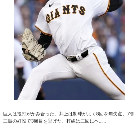
巨人は投打がかみ合った。井上は制球がよく8回を無失点、7奪
三振の好投で3勝目を挙げた。打線は三回にヘ……