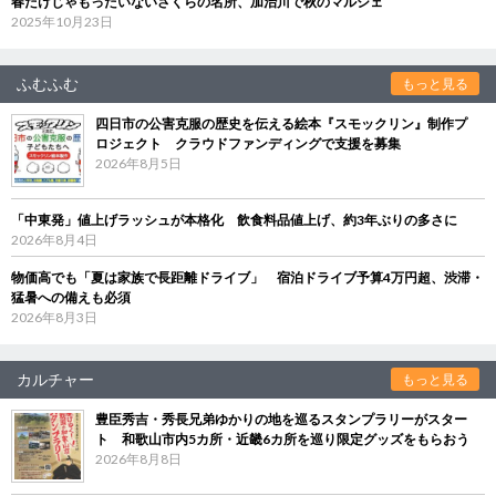
春だけじゃもったいないさくらの名所、加治川で秋のマルシェ
2025年10月23日
ふむふむ
もっと見る
四日市の公害克服の歴史を伝える絵本『スモックリン』制作プ
ロジェクト クラウドファンディングで支援を募集
2026年8月5日
「中東発」値上げラッシュが本格化 飲食料品値上げ、約3年ぶりの多さに
2026年8月4日
物価高でも「夏は家族で長距離ドライブ」 宿泊ドライブ予算4万円超、渋滞・
猛暑への備えも必須
2026年8月3日
カルチャー
もっと見る
豊臣秀吉・秀長兄弟ゆかりの地を巡るスタンプラリーがスター
ト 和歌山市内5カ所・近畿6カ所を巡り限定グッズをもらおう
2026年8月8日