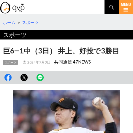
検
索
コ
ン
テ
ホーム
>
スポーツ
ン
スポーツ
ツ
へ
移
巨6―1中（3日） 井上、好投で3勝目
動
共同通信 47NEWS
2024年7月3日
スポーツ