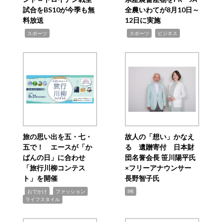
試合をBS10が今季も無
全農いわてが8月10日～
料放送
12日に実施
,
,
,
スポーツ
スポーツ
ビジネス
旅の思い出を五・七・
故人の「想い」かなえ
五で！ エースが「か
る 遺贈寄付 日本財
ばんの日」に合わせ
団名誉会長 笹川陽平氏
「旅行川柳コンテス
×フリーアナウンサー
ト」を開催
長野智子氏
,
,
,
おでかけ
ファッション
PR
ライフスタイル