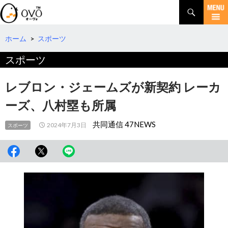
検
索
コ
ン
テ
ホーム
>
スポーツ
ン
スポーツ
ツ
へ
移
レブロン・ジェームズが新契約 レーカ
動
ーズ、八村塁も所属
共同通信 47NEWS
2024年7月3日
スポーツ