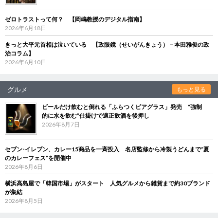
ゼロトラストって何？ 【岡嶋教授のデジタル指南】
2026年6月18日
きっと大平元首相は泣いている 【政眼鏡（せいがんきょう）－本田雅俊の政
治コラム】
2026年6月10日
グルメ
もっと見る
ビールだけ飲むと倒れる「ふらつくビアグラス」発売 “強制
的に水を飲む”仕掛けで適正飲酒を後押し
2026年8月7日
セブン‐イレブン、カレー15商品を一斉投入 名店監修から冷製うどんまで“夏
のカレーフェス”を開催中
2026年8月6日
横浜高島屋で「韓国市場」がスタート 人気グルメから雑貨まで約30ブランド
が集結
2026年8月5日