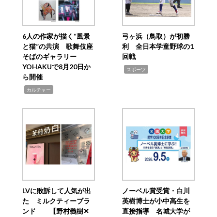
6人の作家が描く“風景
弓ヶ浜（鳥取）が初勝
と猫”の共演 歌舞伎座
利 全日本学童野球の1
そばのギャラリー
回戦
YOHAKUで8月20日か
,
スポーツ
ら開催
,
カルチャー
LVに敗訴して人気が出
ノーベル賞受賞・白川
た ミルクティーブラ
英樹博士が小中高生を
ンド 【野村義樹✕
直接指導 名城大学が