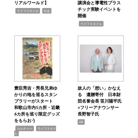
リアルワールド】
講演会と導電性プラス
チック実験イベントを
,
,
ライフスタイル
社会
開催
,
ライフスタイル
豊臣秀吉・秀長兄弟ゆ
故人の「想い」かなえ
かりの地を巡るスタン
る 遺贈寄付 日本財
プラリーがスタート
団名誉会長 笹川陽平氏
和歌山市内5カ所・近畿
×フリーアナウンサー
6カ所を巡り限定グッズ
長野智子氏
をもらおう
PR
,
,
カルチャー
ライフスタイ
ル