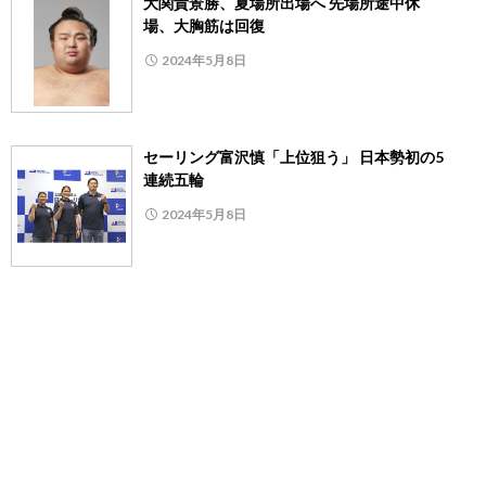
大関貴景勝、夏場所出場へ 先場所途中休
場、大胸筋は回復
2024年5月8日
セーリング富沢慎「上位狙う」 日本勢初の5
連続五輪
2024年5月8日