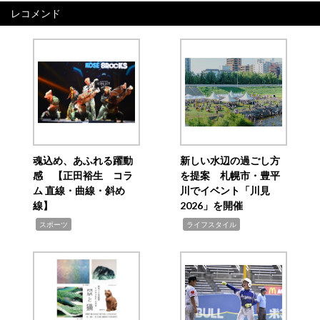
レコメンド
魂込め、あふれる躍動
新しい水辺の過ごし方
感 【正田裕生 コラ
を提案 札幌市・豊平
ム 直線・曲線・斜め
川でイベント「川見
線】
2026」を開催
,
,
スポーツ
ライフスタイル