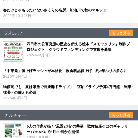
春だけじゃもったいないさくらの名所、加治川で秋のマルシェ
2025年10月23日
ふむふむ
もっと見る
四日市の公害克服の歴史を伝える絵本『スモックリン』制作プ
ロジェクト クラウドファンディングで支援を募集
2026年8月5日
「中東発」値上げラッシュが本格化 飲食料品値上げ、約3年ぶりの多さに
2026年8月4日
物価高でも「夏は家族で長距離ドライブ」 宿泊ドライブ予算4万円超、渋滞・
猛暑への備えも必須
2026年8月3日
カルチャー
もっと見る
6人の作家が描く“風景と猫”の共演 歌舞伎座そばのギャラリ
ーYOHAKUで8月20日から開催
2026年8月9日