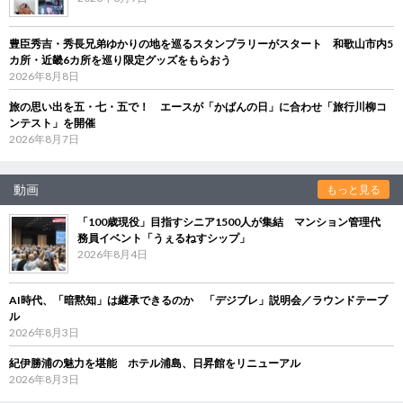
豊臣秀吉・秀長兄弟ゆかりの地を巡るスタンプラリーがスタート 和歌山市内5
カ所・近畿6カ所を巡り限定グッズをもらおう
2026年8月8日
旅の思い出を五・七・五で！ エースが「かばんの日」に合わせ「旅行川柳コ
ンテスト」を開催
2026年8月7日
動画
もっと見る
「100歳現役」目指すシニア1500人が集結 マンション管理代
務員イベント「うぇるねすシップ」
2026年8月4日
AI時代、「暗黙知」は継承できるのか 「デジブレ」説明会／ラウンドテーブ
ル
2026年8月3日
紀伊勝浦の魅力を堪能 ホテル浦島、日昇館をリニューアル
2026年8月3日