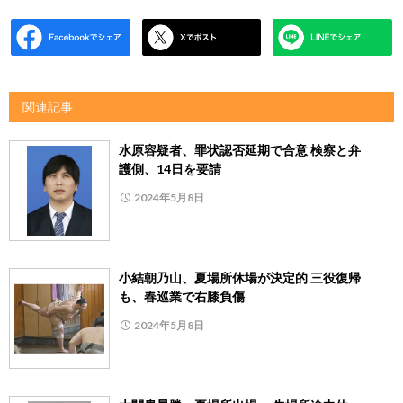
関連記事
水原容疑者、罪状認否延期で合意 検察と弁
護側、14日を要請
2024年5月8日
小結朝乃山、夏場所休場が決定的 三役復帰
も、春巡業で右膝負傷
2024年5月8日