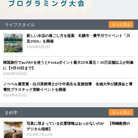
ライフスタイル
もっと見る
新しい水辺の過ごし方を提案 札幌市・豊平川でイベント「川
見2026」を開催
2026年8月9日
韓国旅行でau PAYを使うとPontaポイント最大20％還元！30万店舗以上が対象
に【9月30日まで】
2026年8月8日
ノーベル賞受賞・白川英樹博士が小中高生を直接指導 名城大学が講演会と導
電性プラスチック実験イベントを開催
2026年8月8日
まめ学
もっと見る
写真に埋まっている位置情報はおっかないのか 【岡嶋教授の
デジタル指南】
2026年7月22日