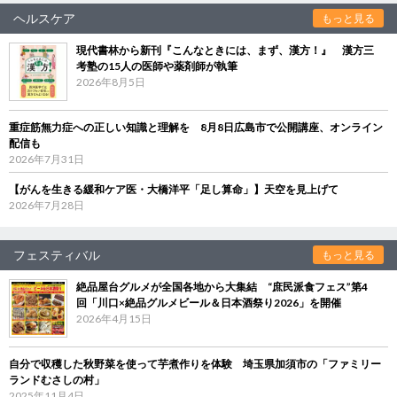
ヘルスケア
もっと見る
現代書林から新刊『こんなときには、まず、漢方！』 漢方三
考塾の15人の医師や薬剤師が執筆
2026年8月5日
重症筋無力症への正しい知識と理解を 8月8日広島市で公開講座、オンライン
配信も
2026年7月31日
【がんを生きる緩和ケア医・大橋洋平「足し算命」】天空を見上げて
2026年7月28日
フェスティバル
もっと見る
絶品屋台グルメが全国各地から大集結 “庶民派食フェス”第4
回「川口×絶品グルメビール＆日本酒祭り2026」を開催
2026年4月15日
自分で収穫した秋野菜を使って芋煮作りを体験 埼玉県加須市の「ファミリー
ランドむさしの村」
2025年11月4日