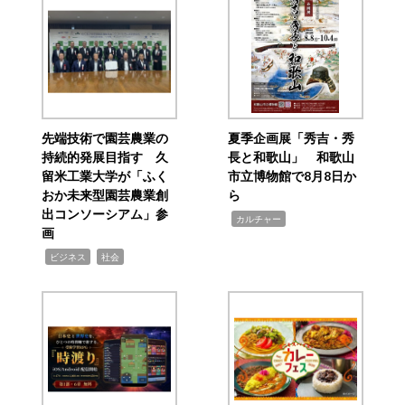
先端技術で園芸農業の
夏季企画展「秀吉・秀
持続的発展目指す 久
長と和歌山」 和歌山
留米工業大学が「ふく
市立博物館で8月8日か
おか未来型園芸農業創
ら
出コンソーシアム」参
,
カルチャー
画
,
,
ビジネス
社会