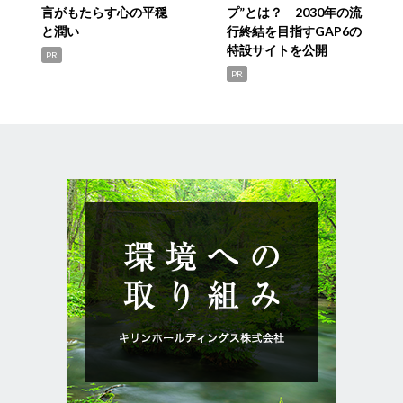
言がもたらす心の平穏
プ”とは？ 2030年の流
と潤い
行終結を目指すGAP6の
特設サイトを公開
PR
PR