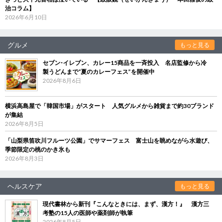
治コラム】
2026年6月10日
グルメ
もっと見る
セブン‐イレブン、カレー15商品を一斉投入 名店監修から冷
製うどんまで“夏のカレーフェス”を開催中
2026年8月6日
横浜高島屋で「韓国市場」がスタート 人気グルメから雑貨まで約30ブランド
が集結
2026年8月5日
「山梨県笛吹川フルーツ公園」でサマーフェス 富士山を眺めながら水遊び、
季節限定の桃のかき氷も
2026年8月3日
ヘルスケア
もっと見る
現代書林から新刊『こんなときには、まず、漢方！』 漢方三
考塾の15人の医師や薬剤師が執筆
2026年8月5日