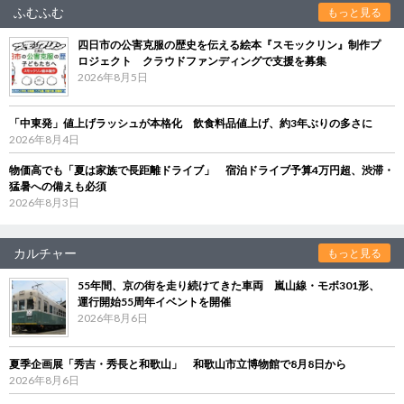
ふむふむ
もっと見る
四日市の公害克服の歴史を伝える絵本『スモックリン』制作プ
ロジェクト クラウドファンディングで支援を募集
2026年8月5日
「中東発」値上げラッシュが本格化 飲食料品値上げ、約3年ぶりの多さに
2026年8月4日
物価高でも「夏は家族で長距離ドライブ」 宿泊ドライブ予算4万円超、渋滞・
猛暑への備えも必須
2026年8月3日
カルチャー
もっと見る
55年間、京の街を走り続けてきた車両 嵐山線・モボ301形、
運行開始55周年イベントを開催
2026年8月6日
夏季企画展「秀吉・秀長と和歌山」 和歌山市立博物館で8月8日から
2026年8月6日