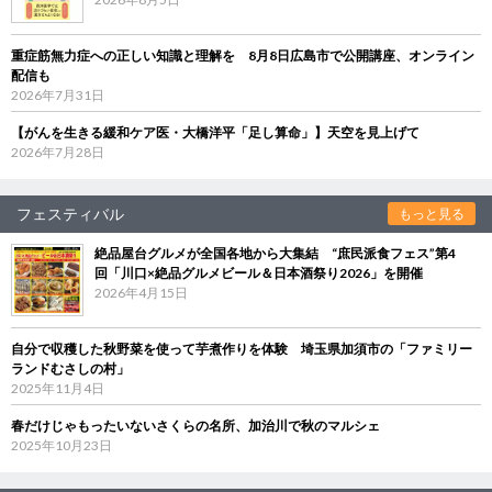
重症筋無力症への正しい知識と理解を 8月8日広島市で公開講座、オンライン
配信も
2026年7月31日
【がんを生きる緩和ケア医・大橋洋平「足し算命」】天空を見上げて
2026年7月28日
フェスティバル
もっと見る
絶品屋台グルメが全国各地から大集結 “庶民派食フェス”第4
回「川口×絶品グルメビール＆日本酒祭り2026」を開催
2026年4月15日
自分で収穫した秋野菜を使って芋煮作りを体験 埼玉県加須市の「ファミリー
ランドむさしの村」
2025年11月4日
春だけじゃもったいないさくらの名所、加治川で秋のマルシェ
2025年10月23日