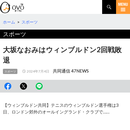
検
索
コ
ン
テ
ホーム
>
スポーツ
ン
スポーツ
ツ
へ
移
大坂なおみはウィンブルドン2回戦敗
動
退
共同通信 47NEWS
2024年7月4日
スポーツ
【ウィンブルドン共同】テニスのウィンブルドン選手権は3
日、ロンドン郊外のオールイングランド・クラブで……