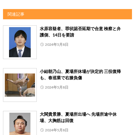
関連記事
水原容疑者、罪状認否延期で合意 検察と弁
護側、14日を要請
2024年5月8日
小結朝乃山、夏場所休場が決定的 三役復帰
も、春巡業で右膝負傷
2024年5月8日
大関貴景勝、夏場所出場へ 先場所途中休
場、大胸筋は回復
2024年5月8日