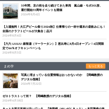
55年間、京の街を走り続けてきた車両 嵐山線・モボ301形、
運行開始55周年イベントを開催
2026年8月6日
【入場無料！大江戸ビール祭り2026秋】仕事帰りの一杯や週末の昼飲みにも！
全国のクラフトビールが大集合｜品川
2026年8月6日
【六六-LIULIU-麻辣湯（マーラータン）】恵比寿に8月6日オープン！6日間限
定で66％オフキャンペーンも
2026年8月5日
まめ学
もっと見る
写真に埋まっている位置情報はおっかないのか 【岡嶋教授の
デジタル指南】
2026年7月22日
ゼロトラストって何？ 【岡嶋教授のデジタル指南】
2026年6月18日
きっと大平元首相は泣いている 【政眼鏡（せいがんきょう）－本田雅俊の政