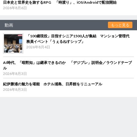
日本史と世界史を旅するRPG 「時渡り」、iOS/Androidで配信開始
2026年8月6日
動画
もっと見る
「100歳現役」目指すシニア1500人が集結 マンション管理代
務員イベント「うぇるねすシップ」
2026年8月4日
AI時代、「暗黙知」は継承できるのか 「デジブレ」説明会／ラウンドテーブ
ル
2026年8月3日
紀伊勝浦の魅力を堪能 ホテル浦島、日昇館をリニューアル
2026年8月3日