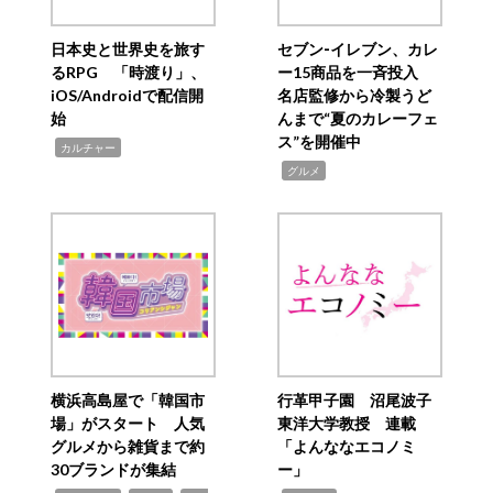
日本史と世界史を旅す
セブン‐イレブン、カレ
るRPG 「時渡り」、
ー15商品を一斉投入
iOS/Androidで配信開
名店監修から冷製うど
始
んまで“夏のカレーフェ
ス”を開催中
,
カルチャー
,
グルメ
横浜高島屋で「韓国市
行革甲子園 沼尾波子
場」がスタート 人気
東洋大学教授 連載
グルメから雑貨まで約
「よんななエコノミ
30ブランドが集結
ー」