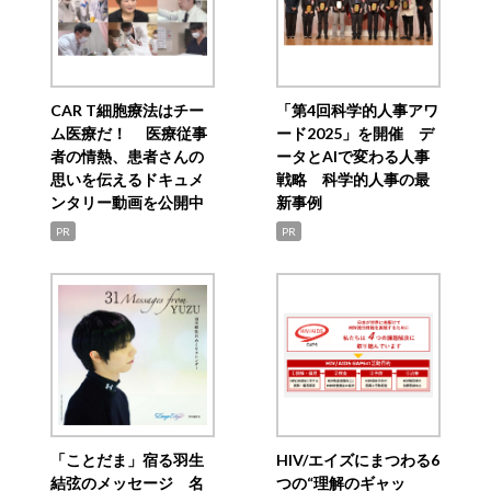
CAR T細胞療法はチー
「第4回科学的人事アワ
ム医療だ！ 医療従事
ード2025」を開催 デ
者の情熱、患者さんの
ータとAIで変わる人事
思いを伝えるドキュメ
戦略 科学的人事の最
ンタリー動画を公開中
新事例
PR
PR
「ことだま」宿る羽生
HIV/エイズにまつわる6
結弦のメッセージ 名
つの“理解のギャッ