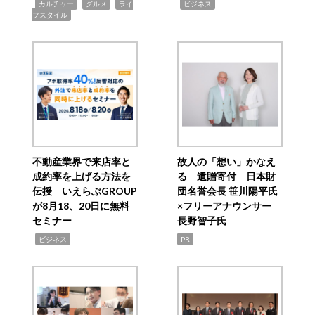
,
,
,
,
カルチャー
グルメ
ライ
ビジネス
フスタイル
不動産業界で来店率と
故人の「想い」かなえ
成約率を上げる方法を
る 遺贈寄付 日本財
伝授 いえらぶGROUP
団名誉会長 笹川陽平氏
が8月18、20日に無料
×フリーアナウンサー
セミナー
長野智子氏
,
ビジネス
PR