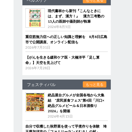
ヘルスケア
もっと見る
現代書林から新刊『こんなときに
は、まず、漢方！』 漢方三考塾の
15人の医師や薬剤師が執筆
2026年8月5日
重症筋無力症への正しい知識と理解を 8月8日広島
市で公開講座、オンライン配信も
2026年7月31日
【がんを生きる緩和ケア医・大橋洋平「足し算
命」】天空を見上げて
2026年7月28日
フェスティバル
もっと見る
絶品屋台グルメが全国各地から大集
結 “庶民派食フェス”第4回「川口×
絶品グルメビール＆日本酒祭り
2026」を開催
2026年4月15日
自分で収穫した秋野菜を使って芋煮作りを体験 埼
玉県加須市の「ファミリーランドむさしの村」