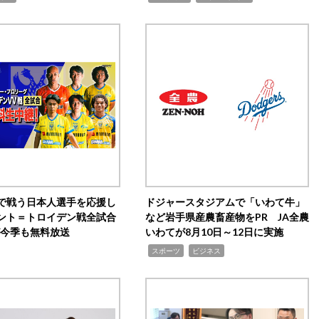
で戦う日本人選手を応援し
ドジャースタジアムで「いわて牛」
ント＝トロイデン戦全試合
など岩手県産農畜産物をPR JA全農
0が今季も無料放送
いわてが8月10日～12日に実施
,
,
スポーツ
ビジネス