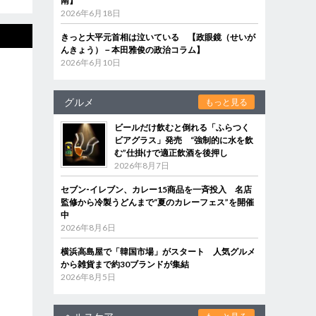
南】
2026年6月18日
きっと大平元首相は泣いている 【政眼鏡（せいが
んきょう）－本田雅俊の政治コラム】
2026年6月10日
グルメ
もっと見る
ビールだけ飲むと倒れる「ふらつく
ビアグラス」発売 “強制的に水を飲
む”仕掛けで適正飲酒を後押し
2026年8月7日
セブン‐イレブン、カレー15商品を一斉投入 名店
監修から冷製うどんまで“夏のカレーフェス”を開催
中
2026年8月6日
横浜高島屋で「韓国市場」がスタート 人気グルメ
から雑貨まで約30ブランドが集結
2026年8月5日