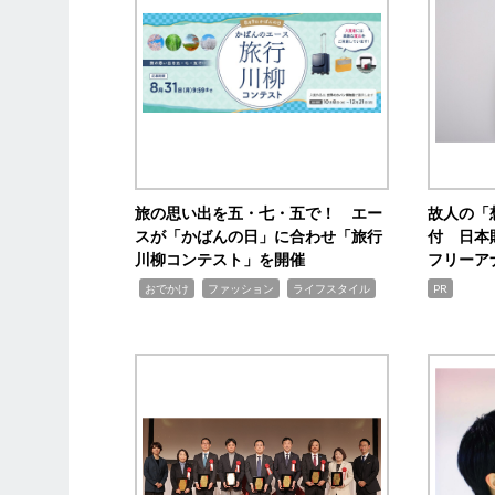
旅の思い出を五・七・五で！ エー
故人の「
スが「かばんの日」に合わせ「旅行
付 日本
川柳コンテスト」を開催
フリーア
,
,
,
おでかけ
ファッション
ライフスタイル
PR