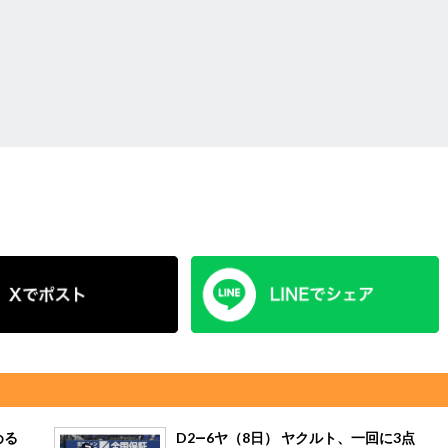
める
D2―6ヤ（8日） ヤクルト、一回に3点