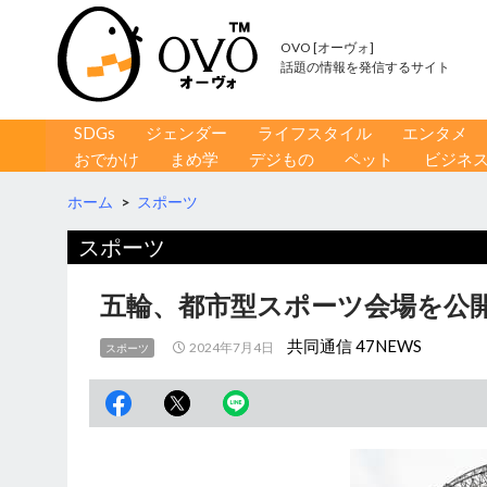
OVO [オーヴォ]
話題の情報を発信するサイト
コンテンツへ移動
検
SDGs
ジェンダー
ライフスタイル
エンタメ
索
おでかけ
まめ学
デジもの
ペット
ビジネ
ホーム
>
スポーツ
スポーツ
五輪、都市型スポーツ会場を公開
共同通信 47NEWS
2024年7月4日
スポーツ