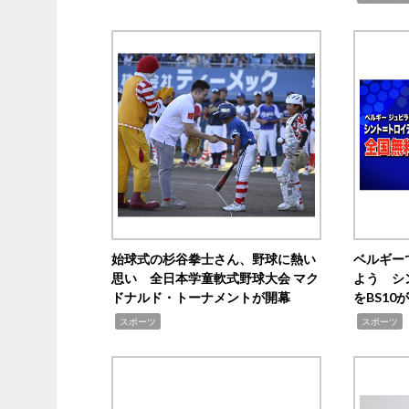
始球式の杉谷拳士さん、野球に熱い
ベルギー
思い 全日本学童軟式野球大会 マク
よう シ
ドナルド・トーナメントが開幕
をBS1
,
,
スポーツ
スポーツ