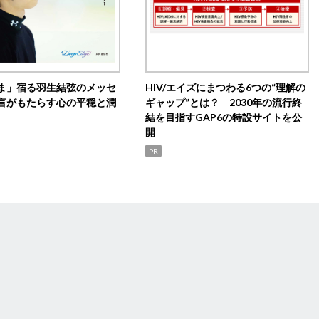
ま」宿る羽生結弦のメッセ
HIV/エイズにまつわる6つの“理解の
言がもたらす心の平穏と潤
ギャップ”とは？ 2030年の流行終
結を目指すGAP6の特設サイトを公
開
PR