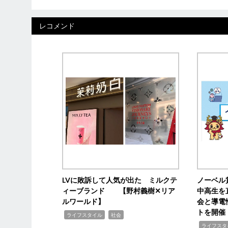
レコメンド
LVに敗訴して人気が出た ミルクテ
ノーベル
ィーブランド 【野村義樹✕リア
中高生を
ルワールド】
会と導電
トを開催
,
,
ライフスタイル
社会
,
ライフスタ