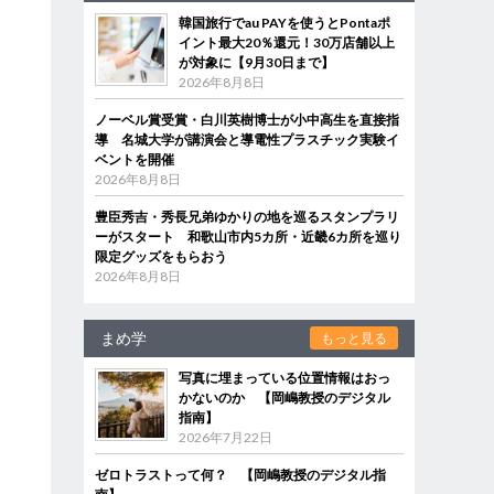
韓国旅行でau PAYを使うとPontaポ
イント最大20％還元！30万店舗以上
が対象に【9月30日まで】
2026年8月8日
ノーベル賞受賞・白川英樹博士が小中高生を直接指
導 名城大学が講演会と導電性プラスチック実験イ
ベントを開催
2026年8月8日
豊臣秀吉・秀長兄弟ゆかりの地を巡るスタンプラリ
ーがスタート 和歌山市内5カ所・近畿6カ所を巡り
限定グッズをもらおう
2026年8月8日
まめ学
もっと見る
写真に埋まっている位置情報はおっ
かないのか 【岡嶋教授のデジタル
指南】
2026年7月22日
ゼロトラストって何？ 【岡嶋教授のデジタル指