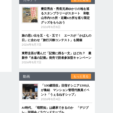
豊臣秀吉・秀長兄弟ゆかりの地を巡
るスタンプラリーがスタート 和歌
山市内5カ所・近畿6カ所を巡り限定
グッズをもらおう
2026年8月8日
旅の思い出を五・七・五で！ エースが「かばんの
日」に合わせ「旅行川柳コンテスト」を開催
2026年8月7日
東野圭吾が選んだ「記憶に残る一文」はどれ？ 最
新作『永遠の記憶』発売で読者参加型キャンペーン
2026年8月7日
動画
もっと見る
「100歳現役」目指すシニア1500人
が集結 マンション管理代務員イベ
ント「うぇるねすシップ」
2026年8月4日
AI時代、「暗黙知」は継承できるのか 「デジブ
レ」説明会／ラウンドテーブル