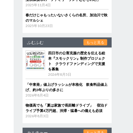
2025年11月4日
春だけじゃもったいないさくらの名所、加治川で秋
のマルシェ
2025年10月23日
ふむふむ
もっと見る
四日市の公害克服の歴史を伝える絵
本『スモックリン』制作プロジェク
ト クラウドファンディングで支援
を募集
2026年8月5日
「中東発」値上げラッシュが本格化 飲食料品値上
げ、約3年ぶりの多さに
2026年8月4日
物価高でも「夏は家族で長距離ドライブ」 宿泊ド
ライブ予算4万円超、渋滞・猛暑への備えも必須
2026年8月3日
カルチャー
もっと見る