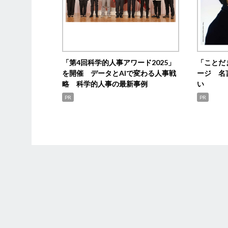
「第4回科学的人事アワード2025」
「ことだ
を開催 データとAIで変わる人事戦
ージ 名
略 科学的人事の最新事例
い
PR
PR