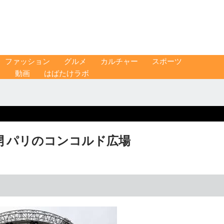
ファッション
グルメ
カルチャー
スポーツ
ス
動画
はばたけラボ
 パリのコンコルド広場