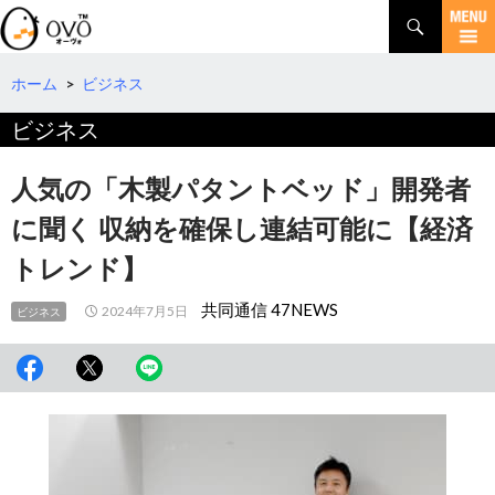
検
索
コ
ン
テ
ホーム
>
ビジネス
ン
ビジネス
ツ
へ
移
人気の「木製パタントベッド」開発者
動
に聞く 収納を確保し連結可能に【経済
トレンド】
共同通信 47NEWS
2024年7月5日
ビジネス