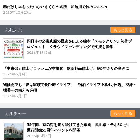
春だけじゃもったいないさくらの名所、加治川で秋のマルシェ
2025年10月23日
ふむふむ
もっと見る
四日市の公害克服の歴史を伝える絵本『スモックリン』制作プ
ロジェクト クラウドファンディングで支援を募集
2026年8月5日
「中東発」値上げラッシュが本格化 飲食料品値上げ、約3年ぶりの多さに
2026年8月4日
物価高でも「夏は家族で長距離ドライブ」 宿泊ドライブ予算4万円超、渋滞・
猛暑への備えも必須
2026年8月3日
カルチャー
もっと見る
55年間、京の街を走り続けてきた車両 嵐山線・モボ301形、
運行開始55周年イベントを開催
2026年8月6日