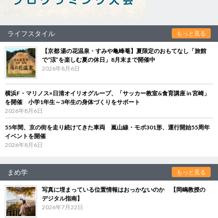
ライフスタイル
もっと見る
【京都 湯の花温泉・すみや亀峰菴】夏限定のおもてなし「旅館
で“涼”を楽しむ夏の休日」8月末まで開催中
2026年8月6日
横浜F・マリノス×日清オイリオグループ、「サッカー教室&食育講座 in 宮崎」
を開催 小学1年生～3年生の身体づくりをサポート
2026年8月6日
55年間、京の街を走り続けてきた車両 嵐山線・モボ301形、運行開始55周年
イベントを開催
2026年8月6日
まめ学
もっと見る
写真に埋まっている位置情報はおっかないのか 【岡嶋教授の
デジタル指南】
2026年7月22日