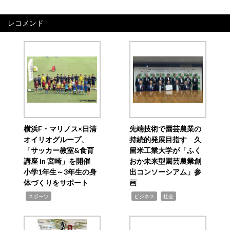
レコメンド
横浜F・マリノス×日清
先端技術で園芸農業の
オイリオグループ、
持続的発展目指す 久
「サッカー教室&食育
留米工業大学が「ふく
講座 in 宮崎」を開催
おか未来型園芸農業創
小学1年生～3年生の身
出コンソーシアム」参
体づくりをサポート
画
,
,
,
スポーツ
ビジネス
社会