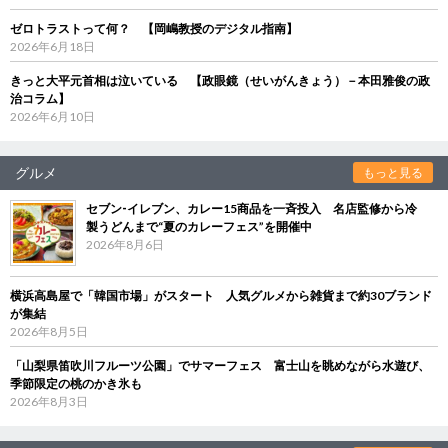
ゼロトラストって何？ 【岡嶋教授のデジタル指南】
2026年6月18日
きっと大平元首相は泣いている 【政眼鏡（せいがんきょう）－本田雅俊の政
治コラム】
2026年6月10日
グルメ
もっと見る
セブン‐イレブン、カレー15商品を一斉投入 名店監修から冷
製うどんまで“夏のカレーフェス”を開催中
2026年8月6日
横浜高島屋で「韓国市場」がスタート 人気グルメから雑貨まで約30ブランド
が集結
2026年8月5日
「山梨県笛吹川フルーツ公園」でサマーフェス 富士山を眺めながら水遊び、
季節限定の桃のかき氷も
2026年8月3日