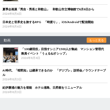
夏季企画展「秀吉・秀長と和歌山」 和歌山市立博物館で8月8日から
2026年8月6日
日本史と世界史を旅するRPG 「時渡り」、iOS/Androidで配信開始
2026年8月6日
動画
もっと見る
「100歳現役」目指すシニア1500人が集結 マンション管理代
務員イベント「うぇるねすシップ」
2026年8月4日
AI時代、「暗黙知」は継承できるのか 「デジブレ」説明会／ラウンドテーブ
ル
2026年8月3日
紀伊勝浦の魅力を堪能 ホテル浦島、日昇館をリニューアル
2026年8月3日