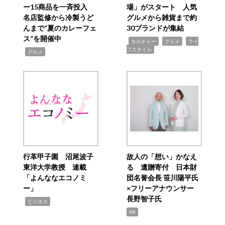
ー15商品を一斉投入
場」がスタート 人気
名店監修から冷製うど
グルメから雑貨まで約
んまで“夏のカレーフェ
30ブランドが集結
ス”を開催中
,
,
,
カルチャー
グルメ
ライ
フスタイル
,
グルメ
行革甲子園 沼尾波子
故人の「想い」かなえ
東洋大学教授 連載
る 遺贈寄付 日本財
「よんななエコノミ
団名誉会長 笹川陽平氏
ー」
×フリーアナウンサー
長野智子氏
,
ビジネス
PR