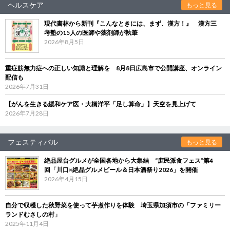
ヘルスケア
もっと見る
現代書林から新刊『こんなときには、まず、漢方！』 漢方三
考塾の15人の医師や薬剤師が執筆
2026年8月5日
重症筋無力症への正しい知識と理解を 8月8日広島市で公開講座、オンライン
配信も
2026年7月31日
【がんを生きる緩和ケア医・大橋洋平「足し算命」】天空を見上げて
2026年7月28日
フェスティバル
もっと見る
絶品屋台グルメが全国各地から大集結 “庶民派食フェス”第4
回「川口×絶品グルメビール＆日本酒祭り2026」を開催
2026年4月15日
自分で収穫した秋野菜を使って芋煮作りを体験 埼玉県加須市の「ファミリー
ランドむさしの村」
2025年11月4日