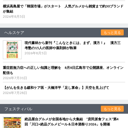
横浜高島屋で「韓国市場」がスタート 人気グルメから雑貨まで約30ブランド
が集結
2026年8月5日
ヘルスケア
もっと見る
現代書林から新刊『こんなときには、まず、漢方！』 漢方三
考塾の15人の医師や薬剤師が執筆
2026年8月5日
重症筋無力症への正しい知識と理解を 8月8日広島市で公開講座、オンライン
配信も
2026年7月31日
【がんを生きる緩和ケア医・大橋洋平「足し算命」】天空を見上げて
2026年7月28日
フェスティバル
もっと見る
絶品屋台グルメが全国各地から大集結 “庶民派食フェス”第4
回「川口×絶品グルメビール＆日本酒祭り2026」を開催