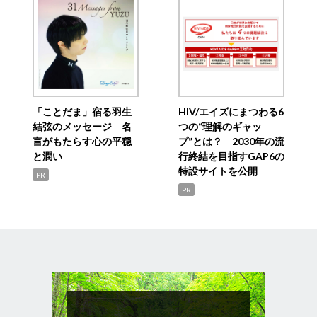
「ことだま」宿る羽生
HIV/エイズにまつわる6
結弦のメッセージ 名
つの“理解のギャッ
言がもたらす心の平穏
プ”とは？ 2030年の流
と潤い
行終結を目指すGAP6の
特設サイトを公開
PR
PR