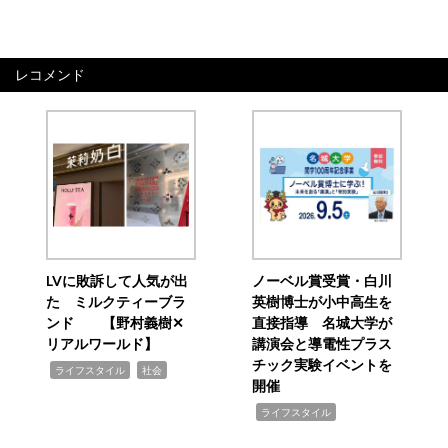
レコメンド
LVに敗訴して人気が出
ノーベル賞受賞・白川
た ミルクティーブラ
英樹博士が小中高生を
ンド 【野村義樹✕
直接指導 名城大学が
リアルワールド】
講演会と導電性プラス
チック実験イベントを
,
,
ライフスタイル
社会
開催
,
ライフスタイル