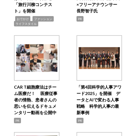
「旅行川柳コンテス
×フリーアナウンサー
ト」を開催
長野智子氏
,
,
,
おでかけ
ファッション
PR
ライフスタイル
CAR T細胞療法はチー
「第4回科学的人事アワ
ム医療だ！ 医療従事
ード2025」を開催 デ
者の情熱、患者さんの
ータとAIで変わる人事
思いを伝えるドキュメ
戦略 科学的人事の最
ンタリー動画を公開中
新事例
PR
PR