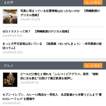
まめ学
もっと見る
写真に埋まっている位置情報はおっかないのか 【岡嶋教授の
デジタル指南】
2026年7月22日
ゼロトラストって何？ 【岡嶋教授のデジタル指南】
2026年6月18日
きっと大平元首相は泣いている 【政眼鏡（せいがんきょう）－本田雅俊の政
治コラム】
2026年6月10日
グルメ
もっと見る
ビールだけ飲むと倒れる「ふらつくビアグラス」発売 “強制
的に水を飲む”仕掛けで適正飲酒を後押し
2026年8月7日
セブン‐イレブン、カレー15商品を一斉投入 名店監修から冷製うどんまで“夏
のカレーフェス”を開催中
2026年8月6日