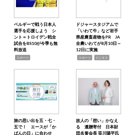
ベルギーで戦う日本人
ドジャースタジアムで
選手を応援しよう シ
「いわて牛」など岩手
ント＝トロイデン戦全
県産農畜産物をPR JA
試合をBS10が今季も無
全農いわてが8月10日～
料放送
12日に実施
,
,
,
スポーツ
スポーツ
ビジネス
旅の思い出を五・七・
故人の「想い」かなえ
五で！ エースが「か
る 遺贈寄付 日本財
ばんの日」に合わせ
団名誉会長 笹川陽平氏