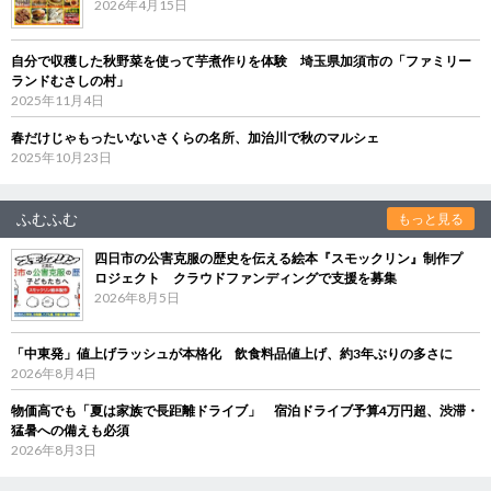
2026年4月15日
自分で収穫した秋野菜を使って芋煮作りを体験 埼玉県加須市の「ファミリー
ランドむさしの村」
2025年11月4日
春だけじゃもったいないさくらの名所、加治川で秋のマルシェ
2025年10月23日
ふむふむ
もっと見る
四日市の公害克服の歴史を伝える絵本『スモックリン』制作プ
ロジェクト クラウドファンディングで支援を募集
2026年8月5日
「中東発」値上げラッシュが本格化 飲食料品値上げ、約3年ぶりの多さに
2026年8月4日
物価高でも「夏は家族で長距離ドライブ」 宿泊ドライブ予算4万円超、渋滞・
猛暑への備えも必須
2026年8月3日