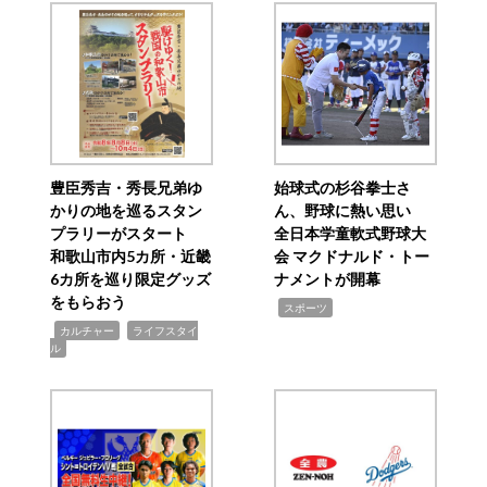
豊臣秀吉・秀長兄弟ゆ
始球式の杉谷拳士さ
かりの地を巡るスタン
ん、野球に熱い思い
プラリーがスタート
全日本学童軟式野球大
和歌山市内5カ所・近畿
会 マクドナルド・トー
6カ所を巡り限定グッズ
ナメントが開幕
をもらおう
,
スポーツ
,
,
カルチャー
ライフスタイ
ル