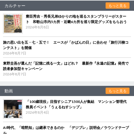
カルチャー
もっと見る
豊臣秀吉・秀長兄弟ゆかりの地を巡るスタンプラリーがスター
ト 和歌山市内5カ所・近畿6カ所を巡り限定グッズをもらおう
2026年8月8日
旅の思い出を五・七・五で！ エースが「かばんの日」に合わせ「旅行川柳コ
ンテスト」を開催
2026年8月7日
東野圭吾が選んだ「記憶に残る一文」はどれ？ 最新作『永遠の記憶』発売で
読者参加型キャンペーン
2026年8月7日
動画
もっと見る
「100歳現役」目指すシニア1500人が集結 マンション管理代
務員イベント「うぇるねすシップ」
2026年8月4日
AI時代、「暗黙知」は継承できるのか 「デジブレ」説明会／ラウンドテーブ
ル