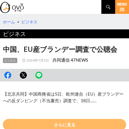
検
索
コ
ン
テ
ホーム
>
ビジネス
ン
ビジネス
ツ
へ
移
中国、EU産ブランデー調査で公聴会
動
共同通信 47NEWS
2024年7月5日
ビジネス
【北京共同】中国商務省は5日、欧州連合（EU）産ブランデー
への反ダンピング（不当廉売）調査で、18日……
さらに見る