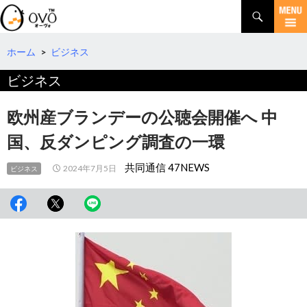
検
索
コ
ン
テ
ホーム
>
ビジネス
ン
ビジネス
ツ
へ
移
欧州産ブランデーの公聴会開催へ 中
動
国、反ダンピング調査の一環
共同通信 47NEWS
2024年7月5日
ビジネス