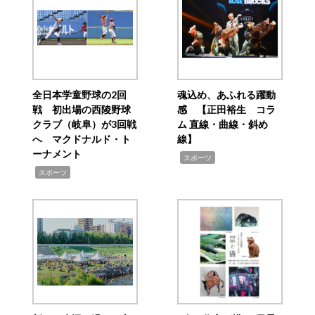
全日本学童野球の2回
魂込め、あふれる躍動
戦 初出場の西陵野球
感 【正田裕生 コラ
クラブ（岐阜）が3回戦
ム 直線・曲線・斜め
へ マクドナルド・ト
線】
ーナメント
,
スポーツ
,
スポーツ