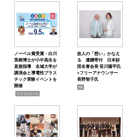
ノーベル賞受賞・白川
故人の「想い」かなえ
英樹博士が小中高生を
る 遺贈寄付 日本財
直接指導 名城大学が
団名誉会長 笹川陽平氏
講演会と導電性プラス
×フリーアナウンサー
チック実験イベントを
長野智子氏
開催
PR
,
ライフスタイル