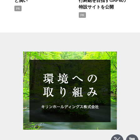
と潤い
行終結を目指すGAP6の
特設サイトを公開
PR
PR