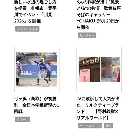
新しい水辺の過ごし方
6人の作家が描く“風景
を提案 札幌市・豊平
と猫”の共演 歌舞伎座
川でイベント「川見
そばのギャラリー
2026」を開催
YOHAKUで8月20日か
ら開催
,
ライフスタイル
,
カルチャー
弓ヶ浜（鳥取）が初勝
LVに敗訴して人気が出
利 全日本学童野球の1
た ミルクティーブラ
回戦
ンド 【野村義樹✕
リアルワールド】
,
スポーツ
,
,
ライフスタイル
社会