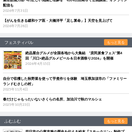
配信も
2026年7月31日
【がんを生きる緩和ケア医・大橋洋平「足し算命」】天空を見上げて
2026年7月28日
フェスティバル
もっと見る
絶品屋台グルメが全国各地から大集結 “庶民派食フェス”第4
回「川口×絶品グルメビール＆日本酒祭り2026」を開催
2026年4月15日
自分で収穫した秋野菜を使って芋煮作りを体験 埼玉県加須市の「ファミリー
ランドむさしの村」
2025年11月4日
春だけじゃもったいないさくらの名所、加治川で秋のマルシェ
2025年10月23日
ふむふむ
もっと見る
四日市の公害克服の歴史を伝える絵本『スモックリン』制作プ