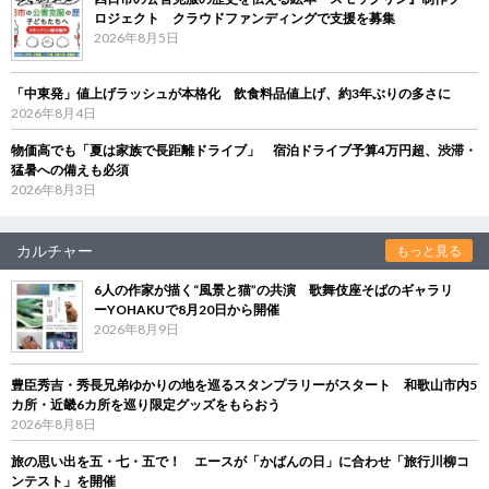
ロジェクト クラウドファンディングで支援を募集
2026年8月5日
「中東発」値上げラッシュが本格化 飲食料品値上げ、約3年ぶりの多さに
2026年8月4日
物価高でも「夏は家族で長距離ドライブ」 宿泊ドライブ予算4万円超、渋滞・
猛暑への備えも必須
2026年8月3日
カルチャー
もっと見る
6人の作家が描く“風景と猫”の共演 歌舞伎座そばのギャラリ
ーYOHAKUで8月20日から開催
2026年8月9日
豊臣秀吉・秀長兄弟ゆかりの地を巡るスタンプラリーがスタート 和歌山市内5
カ所・近畿6カ所を巡り限定グッズをもらおう
2026年8月8日
旅の思い出を五・七・五で！ エースが「かばんの日」に合わせ「旅行川柳コ
ンテスト」を開催