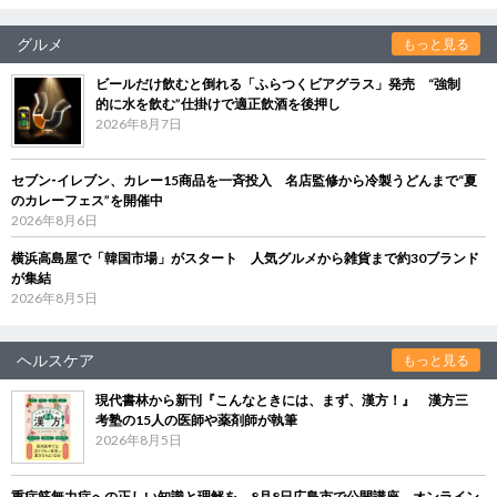
グルメ
もっと見る
ビールだけ飲むと倒れる「ふらつくビアグラス」発売 “強制
的に水を飲む”仕掛けで適正飲酒を後押し
2026年8月7日
セブン‐イレブン、カレー15商品を一斉投入 名店監修から冷製うどんまで“夏
のカレーフェス”を開催中
2026年8月6日
横浜高島屋で「韓国市場」がスタート 人気グルメから雑貨まで約30ブランド
が集結
2026年8月5日
ヘルスケア
もっと見る
現代書林から新刊『こんなときには、まず、漢方！』 漢方三
考塾の15人の医師や薬剤師が執筆
2026年8月5日
重症筋無力症への正しい知識と理解を 8月8日広島市で公開講座、オンライン