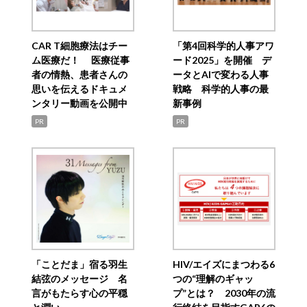
CAR T細胞療法はチー
「第4回科学的人事アワ
ム医療だ！ 医療従事
ード2025」を開催 デ
者の情熱、患者さんの
ータとAIで変わる人事
思いを伝えるドキュメ
戦略 科学的人事の最
ンタリー動画を公開中
新事例
PR
PR
「ことだま」宿る羽生
HIV/エイズにまつわる6
結弦のメッセージ 名
つの“理解のギャッ
言がもたらす心の平穏
プ”とは？ 2030年の流