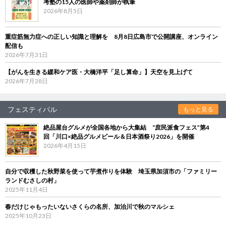
考塾の15人の医師や薬剤師が執筆
2026年8月5日
重症筋無力症への正しい知識と理解を 8月8日広島市で公開講座、オンライン
配信も
2026年7月31日
【がんを生きる緩和ケア医・大橋洋平「足し算命」】天空を見上げて
2026年7月28日
フェスティバル
もっと見る
絶品屋台グルメが全国各地から大集結 “庶民派食フェス”第4
回「川口×絶品グルメビール＆日本酒祭り2026」を開催
2026年4月15日
自分で収穫した秋野菜を使って芋煮作りを体験 埼玉県加須市の「ファミリー
ランドむさしの村」
2025年11月4日
春だけじゃもったいないさくらの名所、加治川で秋のマルシェ
2025年10月23日