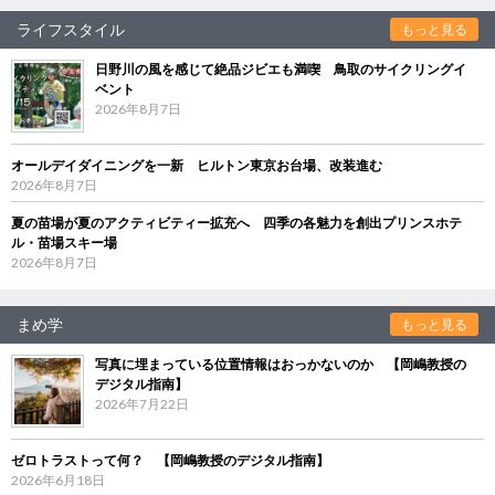
ライフスタイル
もっと見る
日野川の風を感じて絶品ジビエも満喫 鳥取のサイクリングイ
ベント
2026年8月7日
オールデイダイニングを一新 ヒルトン東京お台場、改装進む
2026年8月7日
夏の苗場が夏のアクティビティー拡充へ 四季の各魅力を創出プリンスホテ
ル・苗場スキー場
2026年8月7日
まめ学
もっと見る
写真に埋まっている位置情報はおっかないのか 【岡嶋教授の
デジタル指南】
2026年7月22日
ゼロトラストって何？ 【岡嶋教授のデジタル指南】
2026年6月18日