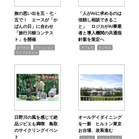
旅の思い出を五・七・
「人がAIに求めるのは
五で！ エースが「か
信頼し相談できるこ
ばんの日」に合わせ
と」 ロジカがAI事業
「旅行川柳コンテス
者と導入機関の共通指
ト」を開催
針案を策定へ
,
,
,
,
,
おでかけ
ファッション
デジもの
ビジネス
ライフスタイル
日野川の風を感じて絶
オールデイダイニング
品ジビエも満喫 鳥取
を一新 ヒルトン東京
のサイクリングイベン
お台場、改装進む
ト
,
,
ビジネス
ライフスタイル