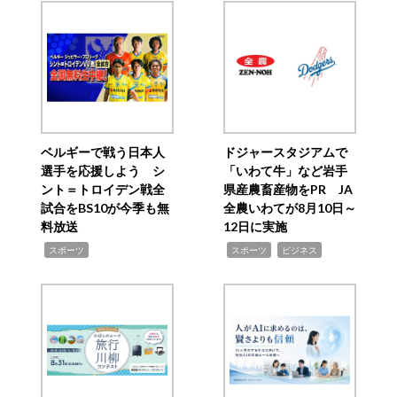
ベルギーで戦う日本人
ドジャースタジアムで
選手を応援しよう シ
「いわて牛」など岩手
ント＝トロイデン戦全
県産農畜産物をPR JA
試合をBS10が今季も無
全農いわてが8月10日～
料放送
12日に実施
,
,
,
スポーツ
スポーツ
ビジネス