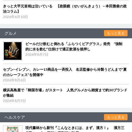
きっと大平元首相は泣いている 【政眼鏡（せいがんきょう）－本田雅俊の政
治コラム】
2026年6月10日
グルメ
もっと見る
ビールだけ飲むと倒れる「ふらつくビアグラス」発売 “強制
的に水を飲む”仕掛けで適正飲酒を後押し
2026年8月7日
セブン‐イレブン、カレー15商品を一斉投入 名店監修から冷製うどんまで“夏
のカレーフェス”を開催中
2026年8月6日
横浜高島屋で「韓国市場」がスタート 人気グルメから雑貨まで約30ブランド
が集結
2026年8月5日
ヘルスケア
もっと見る
現代書林から新刊『こんなときには、まず、漢方！』 漢方三