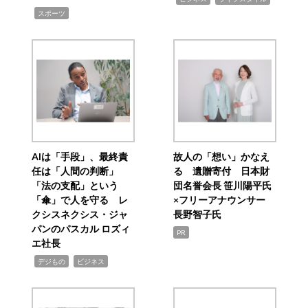
,
スポーツ
AIは「手段」、最終責
故人の「想い」かなえ
任は「人間の判断」
る 遺贈寄付 日本財
「法の支配」という
団名誉会長 笹川陽平氏
「傘」で人を守る レ
×フリーアナウンサー
クシスネクシス・ジャ
長野智子氏
パンのパスカル ロズィ
PR
エ社長
,
,
デジもの
ビジネス