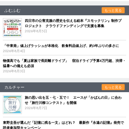
ふむふむ
もっと見る
四日市の公害克服の歴史を伝える絵本『スモックリン』制作プ
ロジェクト クラウドファンディングで支援を募集
2026年8月5日
「中東発」値上げラッシュが本格化 飲食料品値上げ、約3年ぶりの多さに
2026年8月4日
物価高でも「夏は家族で長距離ドライブ」 宿泊ドライブ予算4万円超、渋滞・
猛暑への備えも必須
2026年8月3日
カルチャー
もっと見る
旅の思い出を五・七・五で！ エースが「かばんの日」に合わ
せ「旅行川柳コンテスト」を開催
2026年8月7日
東野圭吾が選んだ「記憶に残る一文」はどれ？ 最新作『永遠の記憶』発売で
読者参加型キャンペーン