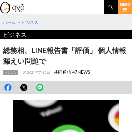
検
索
コ
ン
テ
ホーム
>
ビジネス
ン
ビジネス
ツ
へ
移
総務相、LINE報告書「評価」 個人情報
動
漏えい問題で
共同通信 47NEWS
2024年7月5日
ビジネス