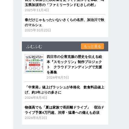
玉県加須市の「ファミリーランドむさしの村」
2025年11月4日
春だけじゃもったいないさくらの名所、加治川で秋
のマルシェ
2025年10月23日
ふむふむ
もっと見る
四日市の公害克服の歴史を伝える絵
本『スモックリン』制作プロジェク
ト クラウドファンディングで支援
を募集
2026年8月5日
「中東発」値上げラッシュが本格化 飲食料品値上
げ、約3年ぶりの多さに
2026年8月4日
物価高でも「夏は家族で長距離ドライブ」 宿泊ド
ライブ予算4万円超、渋滞・猛暑への備えも必須
2026年8月3日