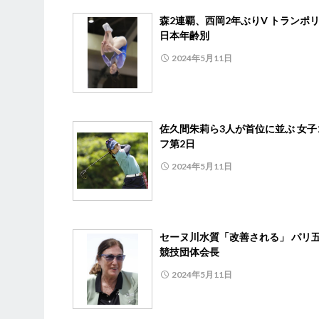
森2連覇、西岡2年ぶりV トランポ
日本年齢別
2024年5月11日
佐久間朱莉ら3人が首位に並ぶ 女子
フ第2日
2024年5月11日
セーヌ川水質「改善される」 パリ
競技団体会長
2024年5月11日