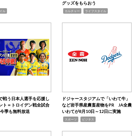
グッズをもらおう
,
,
イル
カルチャー
ライフスタイル
で戦う日本人選手を応援し
ドジャースタジアムで「いわて牛」
ント＝トロイデン戦全試合
など岩手県産農畜産物をPR JA全農
0が今季も無料放送
いわてが8月10日～12日に実施
,
,
スポーツ
ビジネス