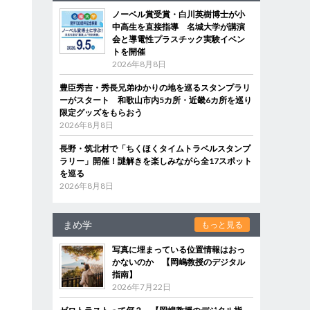
ノーベル賞受賞・白川英樹博士が小
中高生を直接指導 名城大学が講演
会と導電性プラスチック実験イベン
トを開催
2026年8月8日
豊臣秀吉・秀長兄弟ゆかりの地を巡るスタンプラリ
ーがスタート 和歌山市内5カ所・近畿6カ所を巡り
限定グッズをもらおう
2026年8月8日
長野・筑北村で「ちくほくタイムトラベルスタンプ
ラリー」開催！謎解きを楽しみながら全17スポット
を巡る
2026年8月8日
まめ学
もっと見る
写真に埋まっている位置情報はおっ
かないのか 【岡嶋教授のデジタル
指南】
2026年7月22日