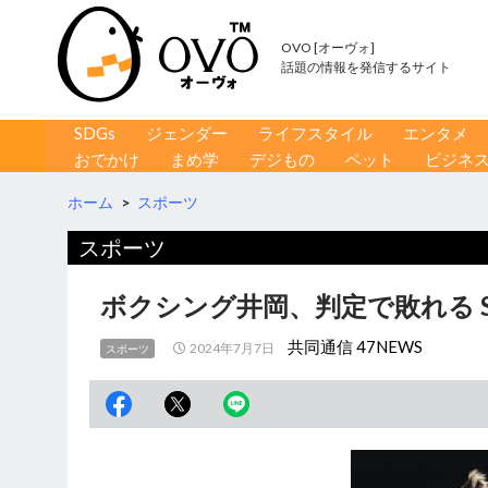
OVO [オーヴォ]
話題の情報を発信するサイト
コンテンツへ移動
検
SDGs
ジェンダー
ライフスタイル
エンタメ
索
おでかけ
まめ学
デジもの
ペット
ビジネ
ホーム
>
スポーツ
スポーツ
ボクシング井岡、判定で敗れる 
共同通信 47NEWS
2024年7月7日
スポーツ