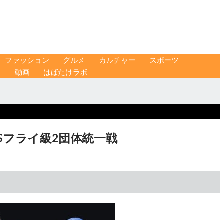
ファッション
グルメ
カルチャー
スポーツ
ス
動画
はばたけラボ
Sフライ級2団体統一戦