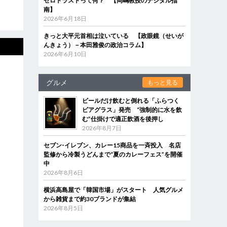
ゼロトラストって何？ 【岡嶋教授のデジタル指
南】
2026年6月18日
きっと大平元首相は泣いている 【政眼鏡（せいが
んきょう）－本田雅俊の政治コラム】
2026年6月10日
グルメ
もっと見る
ビールだけ飲むと倒れる「ふらつく
ビアグラス」発売 “強制的に水を飲
む”仕掛けで適正飲酒を後押し
2026年8月7日
セブン‐イレブン、カレー15商品を一斉投入 名店
監修から冷製うどんまで“夏のカレーフェス”を開催
中
2026年8月6日
横浜高島屋で「韓国市場」がスタート 人気グルメ
から雑貨まで約30ブランドが集結
2026年8月5日