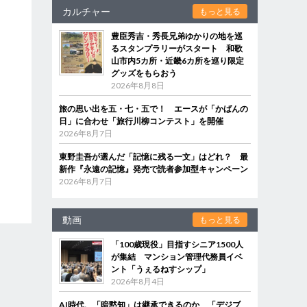
カルチャー
もっと見る
豊臣秀吉・秀長兄弟ゆかりの地を巡
るスタンプラリーがスタート 和歌
山市内5カ所・近畿6カ所を巡り限定
グッズをもらおう
2026年8月8日
旅の思い出を五・七・五で！ エースが「かばんの
日」に合わせ「旅行川柳コンテスト」を開催
2026年8月7日
東野圭吾が選んだ「記憶に残る一文」はどれ？ 最
新作『永遠の記憶』発売で読者参加型キャンペーン
2026年8月7日
動画
もっと見る
「100歳現役」目指すシニア1500人
が集結 マンション管理代務員イベ
ント「うぇるねすシップ」
2026年8月4日
AI時代、「暗黙知」は継承できるのか 「デジブ