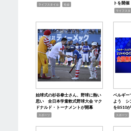
トを開催
,
,
ライフスタイル
社会
,
ライフスタ
始球式の杉谷拳士さん、野球に熱い
ベルギー
思い 全日本学童軟式野球大会 マク
よう シ
ドナルド・トーナメントが開幕
をBS1
,
,
スポーツ
スポーツ