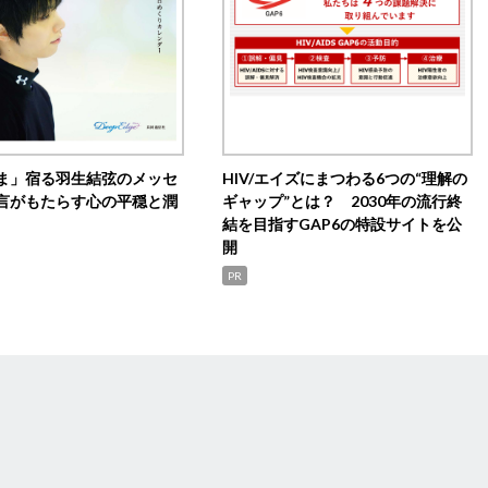
ま」宿る羽生結弦のメッセ
HIV/エイズにまつわる6つの“理解の
言がもたらす心の平穏と潤
ギャップ”とは？ 2030年の流行終
結を目指すGAP6の特設サイトを公
開
PR