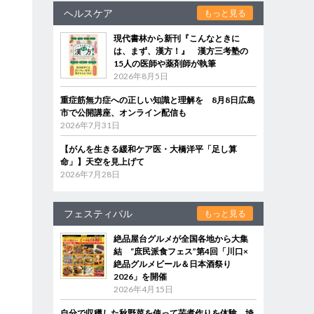
ヘルスケア
もっと見る
現代書林から新刊『こんなときに
は、まず、漢方！』 漢方三考塾の
15人の医師や薬剤師が執筆
2026年8月5日
重症筋無力症への正しい知識と理解を 8月8日広島
市で公開講座、オンライン配信も
2026年7月31日
【がんを生きる緩和ケア医・大橋洋平「足し算
命」】天空を見上げて
2026年7月28日
フェスティバル
もっと見る
絶品屋台グルメが全国各地から大集
結 “庶民派食フェス”第4回「川口×
絶品グルメビール＆日本酒祭り
2026」を開催
2026年4月15日
自分で収穫した秋野菜を使って芋煮作りを体験 埼