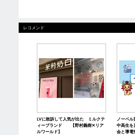
レコメンド
LVに敗訴して人気が出た ミルクテ
ノーベル
ィーブランド 【野村義樹✕リア
中高生を
ルワールド】
会と導電