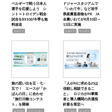
ベルギーで戦う日本人
ドジャースタジアムで
選手を応援しよう シ
「いわて牛」など岩手
ント＝トロイデン戦全
県産農畜産物をPR JA
試合をBS10が今季も無
全農いわてが8月10日～
料放送
12日に実施
,
,
,
スポーツ
スポーツ
ビジネス
旅の思い出を五・七・
「人がAIに求めるのは
五で！ エースが「か
信頼し相談できるこ
ばんの日」に合わせ
と」 ロジカがAI事業
「旅行川柳コンテス
者と導入機関の共通指
ト」を開催
針案を策定へ
,
,
,
,
,
おでかけ
ファッション
デジもの
ビジネス