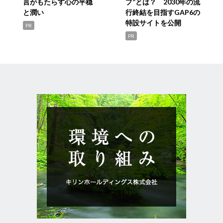
言がもたらす心の平穏
プ”とは？ 2030年の流
と潤い
行終結を目指すGAP6の
特設サイトを公開
PR
PR