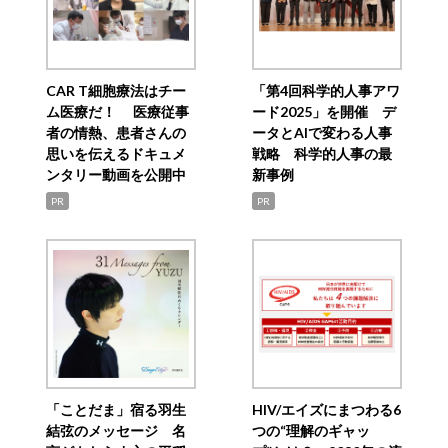
CAR T細胞療法はチー
「第4回科学的人事アワ
ム医療だ！ 医療従事
ード2025」を開催 デ
者の情熱、患者さんの
ータとAIで変わる人事
思いを伝えるドキュメ
戦略 科学的人事の最
ンタリー動画を公開中
新事例
PR
PR
「ことだま」宿る羽生
HIV/エイズにまつわる6
結弦のメッセージ 名
つの“理解のギャッ