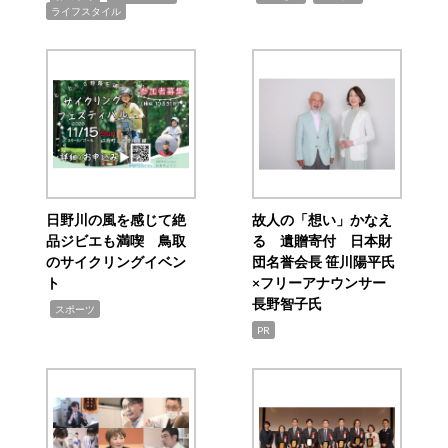
ライフスタイル
日野川の風を感じて絶
故人の「想い」かなえ
品ジビエも満喫 鳥取
る 遺贈寄付 日本財
のサイクリングイベン
団名誉会長 笹川陽平氏
ト
×フリーアナウンサー
長野智子氏
,
スポーツ
PR