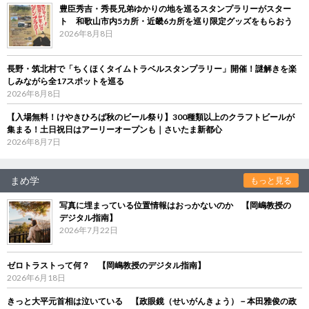
豊臣秀吉・秀長兄弟ゆかりの地を巡るスタンプラリーがスター
ト 和歌山市内5カ所・近畿6カ所を巡り限定グッズをもらおう
2026年8月8日
長野・筑北村で「ちくほくタイムトラベルスタンプラリー」開催！謎解きを楽
しみながら全17スポットを巡る
2026年8月8日
【入場無料！けやきひろば秋のビール祭り】300種類以上のクラフトビールが
集まる！土日祝日はアーリーオープンも｜さいたま新都心
2026年8月7日
まめ学
もっと見る
写真に埋まっている位置情報はおっかないのか 【岡嶋教授の
デジタル指南】
2026年7月22日
ゼロトラストって何？ 【岡嶋教授のデジタル指南】
2026年6月18日
きっと大平元首相は泣いている 【政眼鏡（せいがんきょう）－本田雅俊の政