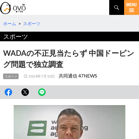
検
索
コ
ン
テ
ホーム
>
スポーツ
ン
スポーツ
ツ
へ
移
WADAの不正見当たらず 中国ドーピン
動
グ問題で独立調査
共同通信 47NEWS
2024年7月10日
スポーツ