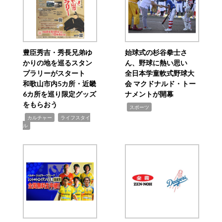
豊臣秀吉・秀長兄弟ゆ
始球式の杉谷拳士さ
かりの地を巡るスタン
ん、野球に熱い思い
プラリーがスタート
全日本学童軟式野球大
和歌山市内5カ所・近畿
会 マクドナルド・トー
6カ所を巡り限定グッズ
ナメントが開幕
をもらおう
,
スポーツ
,
,
カルチャー
ライフスタイ
ル