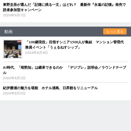
東野圭吾が選んだ「記憶に残る一文」はどれ？ 最新作『永遠の記憶』発売で
読者参加型キャンペーン
2026年8月7日
動画
もっと見る
「100歳現役」目指すシニア1500人が集結 マンション管理代
務員イベント「うぇるねすシップ」
2026年8月4日
AI時代、「暗黙知」は継承できるのか 「デジブレ」説明会／ラウンドテーブ
ル
2026年8月3日
紀伊勝浦の魅力を堪能 ホテル浦島、日昇館をリニューアル
2026年8月3日