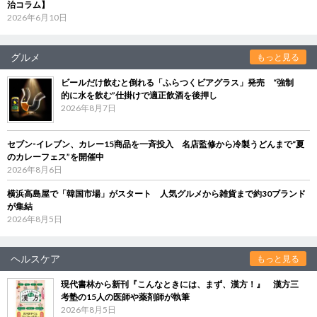
治コラム】
2026年6月10日
グルメ
もっと見る
ビールだけ飲むと倒れる「ふらつくビアグラス」発売 “強制
的に水を飲む”仕掛けで適正飲酒を後押し
2026年8月7日
セブン‐イレブン、カレー15商品を一斉投入 名店監修から冷製うどんまで“夏
のカレーフェス”を開催中
2026年8月6日
横浜高島屋で「韓国市場」がスタート 人気グルメから雑貨まで約30ブランド
が集結
2026年8月5日
ヘルスケア
もっと見る
現代書林から新刊『こんなときには、まず、漢方！』 漢方三
考塾の15人の医師や薬剤師が執筆
2026年8月5日