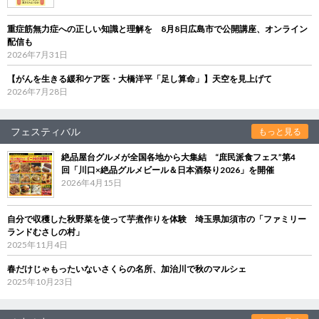
重症筋無力症への正しい知識と理解を 8月8日広島市で公開講座、オンライン
配信も
2026年7月31日
【がんを生きる緩和ケア医・大橋洋平「足し算命」】天空を見上げて
2026年7月28日
フェスティバル
もっと見る
絶品屋台グルメが全国各地から大集結 “庶民派食フェス”第4
回「川口×絶品グルメビール＆日本酒祭り2026」を開催
2026年4月15日
自分で収穫した秋野菜を使って芋煮作りを体験 埼玉県加須市の「ファミリー
ランドむさしの村」
2025年11月4日
春だけじゃもったいないさくらの名所、加治川で秋のマルシェ
2025年10月23日