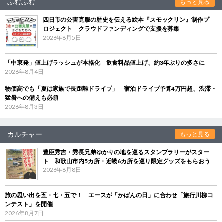
ふむふむ
もっと見る
四日市の公害克服の歴史を伝える絵本『スモックリン』制作プ
ロジェクト クラウドファンディングで支援を募集
2026年8月5日
「中東発」値上げラッシュが本格化 飲食料品値上げ、約3年ぶりの多さに
2026年8月4日
物価高でも「夏は家族で長距離ドライブ」 宿泊ドライブ予算4万円超、渋滞・
猛暑への備えも必須
2026年8月3日
カルチャー
もっと見る
豊臣秀吉・秀長兄弟ゆかりの地を巡るスタンプラリーがスター
ト 和歌山市内5カ所・近畿6カ所を巡り限定グッズをもらおう
2026年8月8日
旅の思い出を五・七・五で！ エースが「かばんの日」に合わせ「旅行川柳コ
ンテスト」を開催
2026年8月7日