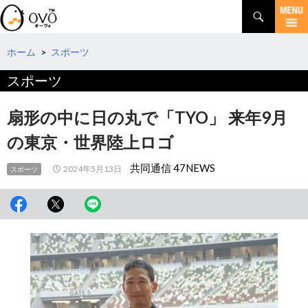
検
索
コ
ン
テ
ホーム
>
スポーツ
ン
スポーツ
ツ
へ
移
扇形の中に日の丸で「TYO」 来年9月
動
の東京・世界陸上ロゴ
共同通信 47NEWS
2024年5月13日
スポーツ