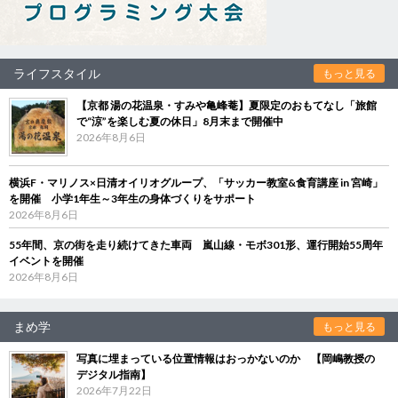
ライフスタイル
もっと見る
【京都 湯の花温泉・すみや亀峰菴】夏限定のおもてなし「旅館
で“涼”を楽しむ夏の休日」8月末まで開催中
2026年8月6日
横浜F・マリノス×日清オイリオグループ、「サッカー教室&食育講座 in 宮崎」
を開催 小学1年生～3年生の身体づくりをサポート
2026年8月6日
55年間、京の街を走り続けてきた車両 嵐山線・モボ301形、運行開始55周年
イベントを開催
2026年8月6日
まめ学
もっと見る
写真に埋まっている位置情報はおっかないのか 【岡嶋教授の
デジタル指南】
2026年7月22日