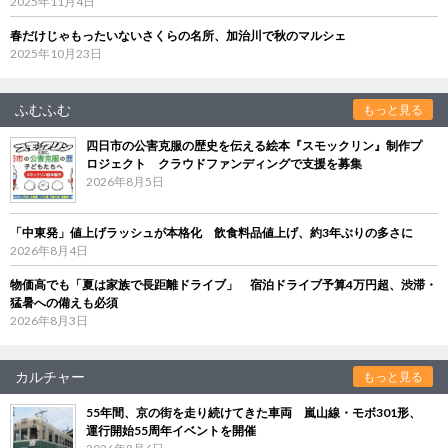
2025年11月4日
春だけじゃもったいないさくらの名所、加治川で秋のマルシェ
2025年10月23日
ふむふむ
もっと見る
四日市の公害克服の歴史を伝える絵本『スモックリン』制作プ
ロジェクト クラウドファンディングで支援を募集
2026年8月5日
「中東発」値上げラッシュが本格化 飲食料品値上げ、約3年ぶりの多さに
2026年8月4日
物価高でも「夏は家族で長距離ドライブ」 宿泊ドライブ予算4万円超、渋滞・
猛暑への備えも必須
2026年8月3日
カルチャー
もっと見る
55年間、京の街を走り続けてきた車両 嵐山線・モボ301形、
運行開始55周年イベントを開催