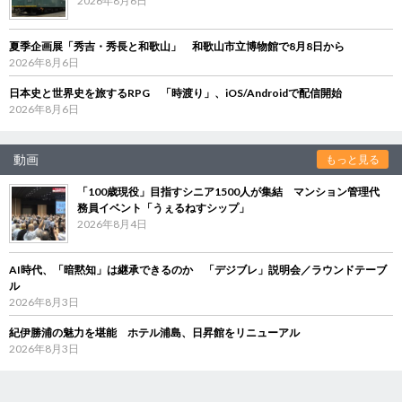
2026年8月6日
夏季企画展「秀吉・秀長と和歌山」 和歌山市立博物館で8月8日から
2026年8月6日
日本史と世界史を旅するRPG 「時渡り」、iOS/Androidで配信開始
2026年8月6日
動画
もっと見る
「100歳現役」目指すシニア1500人が集結 マンション管理代
務員イベント「うぇるねすシップ」
2026年8月4日
AI時代、「暗黙知」は継承できるのか 「デジブレ」説明会／ラウンドテーブ
ル
2026年8月3日
紀伊勝浦の魅力を堪能 ホテル浦島、日昇館をリニューアル
2026年8月3日