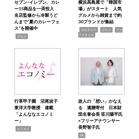
セブン‐イレブン、カレ
横浜高島屋で「韓国市
ー15商品を一斉投入
場」がスタート 人気
名店監修から冷製うど
グルメから雑貨まで約
んまで“夏のカレーフェ
30ブランドが集結
ス”を開催中
,
,
,
カルチャー
グルメ
ライ
フスタイル
,
グルメ
行革甲子園 沼尾波子
故人の「想い」かなえ
東洋大学教授 連載
る 遺贈寄付 日本財
「よんななエコノミ
団名誉会長 笹川陽平氏
ー」
×フリーアナウンサー
長野智子氏
,
ビジネス
PR