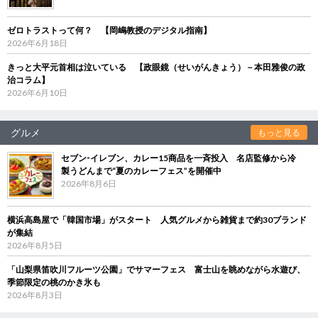
ゼロトラストって何？ 【岡嶋教授のデジタル指南】
2026年6月18日
きっと大平元首相は泣いている 【政眼鏡（せいがんきょう）－本田雅俊の政
治コラム】
2026年6月10日
グルメ
もっと見る
セブン‐イレブン、カレー15商品を一斉投入 名店監修から冷
製うどんまで“夏のカレーフェス”を開催中
2026年8月6日
横浜高島屋で「韓国市場」がスタート 人気グルメから雑貨まで約30ブランド
が集結
2026年8月5日
「山梨県笛吹川フルーツ公園」でサマーフェス 富士山を眺めながら水遊び、
季節限定の桃のかき氷も
2026年8月3日