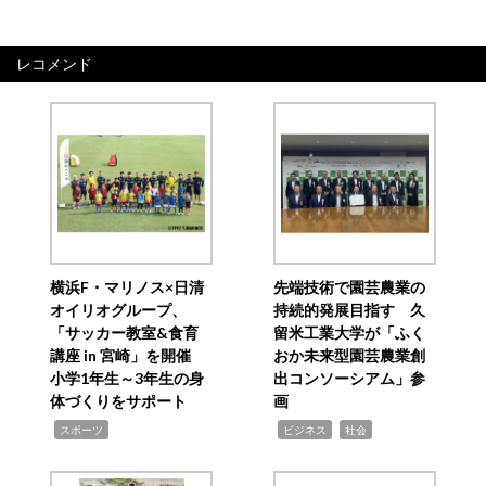
レコメンド
横浜F・マリノス×日清
先端技術で園芸農業の
オイリオグループ、
持続的発展目指す 久
「サッカー教室&食育
留米工業大学が「ふく
講座 in 宮崎」を開催
おか未来型園芸農業創
小学1年生～3年生の身
出コンソーシアム」参
体づくりをサポート
画
,
,
,
スポーツ
ビジネス
社会