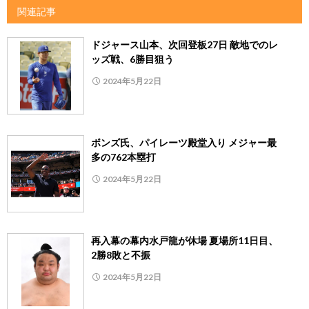
関連記事
ドジャース山本、次回登板27日 敵地でのレ
ッズ戦、6勝目狙う
2024年5月22日
ボンズ氏、パイレーツ殿堂入り メジャー最
多の762本塁打
2024年5月22日
再入幕の幕内水戸龍が休場 夏場所11日目、
2勝8敗と不振
2024年5月22日