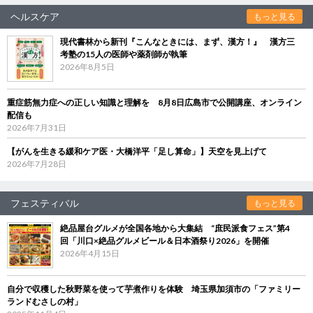
ヘルスケア
もっと見る
現代書林から新刊『こんなときには、まず、漢方！』 漢方三
考塾の15人の医師や薬剤師が執筆
2026年8月5日
重症筋無力症への正しい知識と理解を 8月8日広島市で公開講座、オンライン
配信も
2026年7月31日
【がんを生きる緩和ケア医・大橋洋平「足し算命」】天空を見上げて
2026年7月28日
フェスティバル
もっと見る
絶品屋台グルメが全国各地から大集結 “庶民派食フェス”第4
回「川口×絶品グルメビール＆日本酒祭り2026」を開催
2026年4月15日
自分で収穫した秋野菜を使って芋煮作りを体験 埼玉県加須市の「ファミリー
ランドむさしの村」