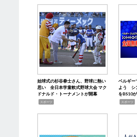
始球式の杉谷拳士さん、野球に熱い
ベルギー
思い 全日本学童軟式野球大会 マク
よう シ
ドナルド・トーナメントが開幕
をBS1
,
,
スポーツ
スポーツ