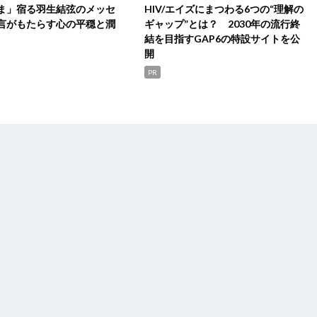
ま」宿る羽生結弦のメッセ
HIV/エイズにまつわる6つの“理解の
言がもたらす心の平穏と潤
ギャップ”とは？ 2030年の流行終
結を目指すGAP6の特設サイトを公
開
PR