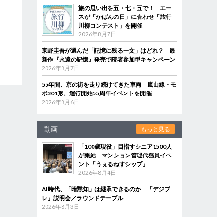
旅の思い出を五・七・五で！ エー
スが「かばんの日」に合わせ「旅行
川柳コンテスト」を開催
2026年8月7日
東野圭吾が選んだ「記憶に残る一文」はどれ？ 最
新作『永遠の記憶』発売で読者参加型キャンペーン
2026年8月7日
55年間、京の街を走り続けてきた車両 嵐山線・モ
ボ301形、運行開始55周年イベントを開催
2026年8月6日
動画
もっと見る
「100歳現役」目指すシニア1500人
が集結 マンション管理代務員イベ
ント「うぇるねすシップ」
2026年8月4日
AI時代、「暗黙知」は継承できるのか 「デジブ
レ」説明会／ラウンドテーブル
2026年8月3日