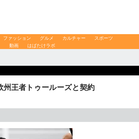
ファッション
グルメ
カルチャー
スポーツ
ス
動画
はばたけラボ
 欧州王者トゥールーズと契約