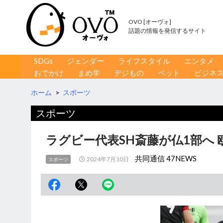
OVO [オーヴォ]
話題の情報を発信するサイト
コンテンツへ移動
検
SDGs
ジェンダー
ライフスタイル
エンタメ
索
おでかけ
まめ学
デジもの
ペット
ビジネ
ホーム
>
スポーツ
スポーツ
ラグビー代表SH斎藤が仏1部へ
共同通信 47NEWS
2024年7月10日
スポーツ