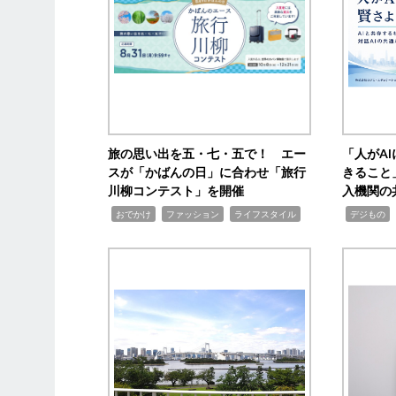
旅の思い出を五・七・五で！ エー
「人がA
スが「かばんの日」に合わせ「旅行
きること
川柳コンテスト」を開催
入機関の
,
,
,
,
,
おでかけ
ファッション
ライフスタイル
デジもの