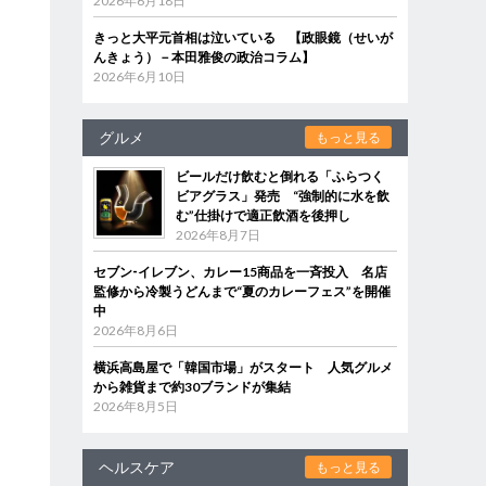
2026年6月18日
きっと大平元首相は泣いている 【政眼鏡（せいが
んきょう）－本田雅俊の政治コラム】
2026年6月10日
グルメ
もっと見る
ビールだけ飲むと倒れる「ふらつく
ビアグラス」発売 “強制的に水を飲
む”仕掛けで適正飲酒を後押し
2026年8月7日
セブン‐イレブン、カレー15商品を一斉投入 名店
監修から冷製うどんまで“夏のカレーフェス”を開催
中
2026年8月6日
横浜高島屋で「韓国市場」がスタート 人気グルメ
から雑貨まで約30ブランドが集結
2026年8月5日
ヘルスケア
もっと見る