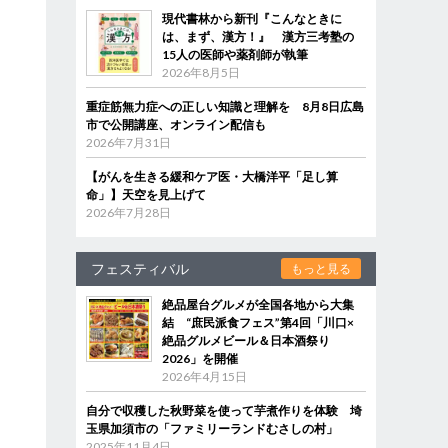
現代書林から新刊『こんなときに
は、まず、漢方！』 漢方三考塾の
15人の医師や薬剤師が執筆
2026年8月5日
重症筋無力症への正しい知識と理解を 8月8日広島
市で公開講座、オンライン配信も
2026年7月31日
【がんを生きる緩和ケア医・大橋洋平「足し算
命」】天空を見上げて
2026年7月28日
フェスティバル
もっと見る
絶品屋台グルメが全国各地から大集
結 “庶民派食フェス”第4回「川口×
絶品グルメビール＆日本酒祭り
2026」を開催
2026年4月15日
自分で収穫した秋野菜を使って芋煮作りを体験 埼
玉県加須市の「ファミリーランドむさしの村」
2025年11月4日