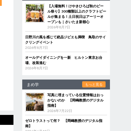
【入場無料！けやきひろば秋のビー
ル祭り】300種類以上のクラフトビー
ルが集まる！土日祝日はアーリーオ
ープンも｜さいたま新都心
2026年8月7日
日野川の風を感じて絶品ジビエも満喫 鳥取のサイ
クリングイベント
2026年8月7日
オールデイダイニングを一新 ヒルトン東京お台
場、改装進む
2026年8月7日
まめ学
もっと見る
写真に埋まっている位置情報はおっ
かないのか 【岡嶋教授のデジタル
指南】
2026年7月22日
ゼロトラストって何？ 【岡嶋教授のデジタル指
南】