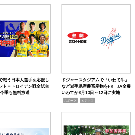
で戦う日本人選手を応援し
ドジャースタジアムで「いわて牛」
ント＝トロイデン戦全試合
など岩手県産農畜産物をPR JA全農
0が今季も無料放送
いわてが8月10日～12日に実施
,
,
スポーツ
ビジネス