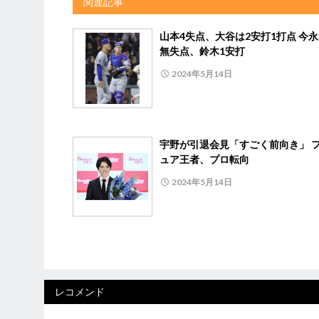
関連記事
山本4失点、大谷は2安打1打点 今永
無失点、鈴木1安打
2024年5月14日
宇野が引退会見「すごく前向き」 
ュア王者、プロ転向
2024年5月14日
レコメンド