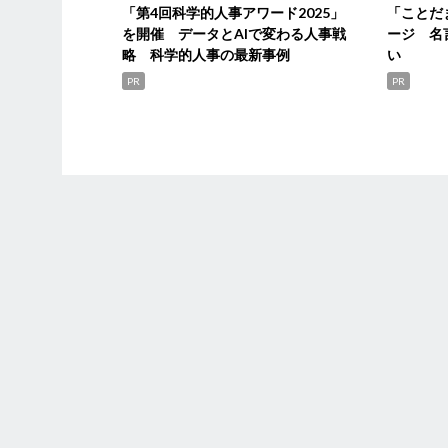
「第4回科学的人事アワード2025」
「ことだ
を開催 データとAIで変わる人事戦
ージ 名
略 科学的人事の最新事例
い
PR
PR