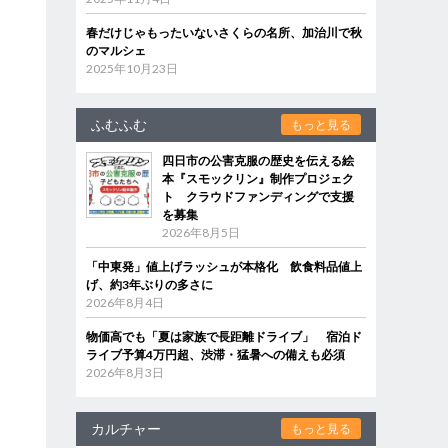
春だけじゃもったいないさくらの名所、加治川で秋
のマルシェ
2025年10月23日
ふむふむ
もっと見る
四日市の公害克服の歴史を伝える絵
本『スモックリン』制作プロジェク
ト クラウドファンディングで支援
を募集
2026年8月5日
「中東発」値上げラッシュが本格化 飲食料品値上
げ、約3年ぶりの多さに
2026年8月4日
物価高でも「夏は家族で長距離ドライブ」 宿泊ド
ライブ予算4万円超、渋滞・猛暑への備えも必須
2026年8月3日
カルチャー
もっと見る