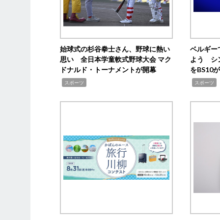
始球式の杉谷拳士さん、野球に熱い
ベルギー
思い 全日本学童軟式野球大会 マク
よう シ
ドナルド・トーナメントが開幕
をBS1
,
,
スポーツ
スポーツ