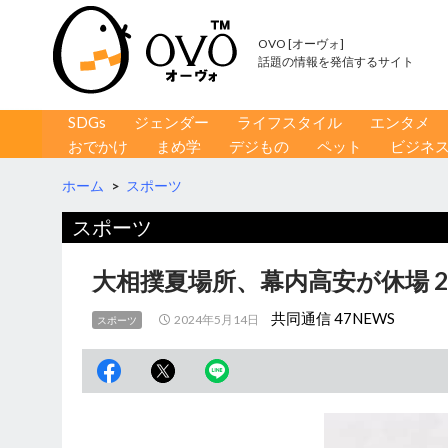
OVO [オーヴォ]
話題の情報を発信するサイト
コンテンツへ移動
検
SDGs
ジェンダー
ライフスタイル
エンタメ
索
おでかけ
まめ学
デジもの
ペット
ビジネ
ホーム
>
スポーツ
スポーツ
大相撲夏場所、幕内高安が休場 
共同通信 47NEWS
2024年5月14日
スポーツ