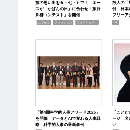
旅の思い出を五・七・五で！ エー
故人の「
スが「かばんの日」に合わせ「旅行
付 日本
川柳コンテスト」を開催
フリーア
,
,
,
おでかけ
ファッション
ライフスタイル
PR
「第4回科学的人事アワード2025」
「ことだ
を開催 データとAIで変わる人事戦
ージ 名
略 科学的人事の最新事例
い