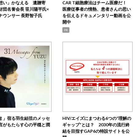
想い」かなえる 遺贈寄
CAR T細胞療法はチーム医療だ！
財団名誉会長 笹川陽平氏×
医療従事者の情熱、患者さんの思い
ナウンサー 長野智子氏
を伝えるドキュメンタリー動画を公
開中
PR
ま」宿る羽生結弦のメッセ
HIV/エイズにまつわる6つの“理解の
言がもたらす心の平穏と潤
ギャップ”とは？ 2030年の流行終
結を目指すGAP6の特設サイトを公