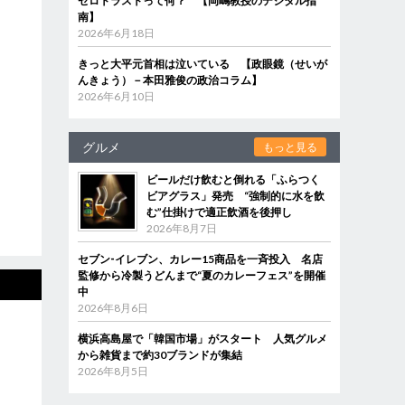
ゼロトラストって何？ 【岡嶋教授のデジタル指
南】
2026年6月18日
きっと大平元首相は泣いている 【政眼鏡（せいが
んきょう）－本田雅俊の政治コラム】
2026年6月10日
グルメ
もっと見る
ビールだけ飲むと倒れる「ふらつく
ビアグラス」発売 “強制的に水を飲
む”仕掛けで適正飲酒を後押し
2026年8月7日
セブン‐イレブン、カレー15商品を一斉投入 名店
監修から冷製うどんまで“夏のカレーフェス”を開催
中
2026年8月6日
横浜高島屋で「韓国市場」がスタート 人気グルメ
から雑貨まで約30ブランドが集結
2026年8月5日