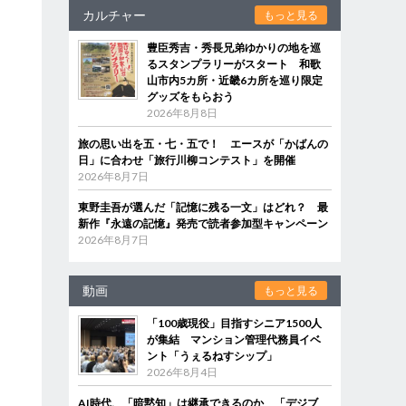
カルチャー
もっと見る
豊臣秀吉・秀長兄弟ゆかりの地を巡
るスタンプラリーがスタート 和歌
山市内5カ所・近畿6カ所を巡り限定
グッズをもらおう
2026年8月8日
旅の思い出を五・七・五で！ エースが「かばんの
日」に合わせ「旅行川柳コンテスト」を開催
2026年8月7日
東野圭吾が選んだ「記憶に残る一文」はどれ？ 最
新作『永遠の記憶』発売で読者参加型キャンペーン
2026年8月7日
動画
もっと見る
「100歳現役」目指すシニア1500人
が集結 マンション管理代務員イベ
ント「うぇるねすシップ」
2026年8月4日
AI時代、「暗黙知」は継承できるのか 「デジブ