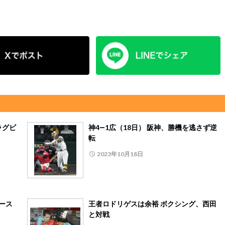
ラグビ
神4―1広（18日） 阪神、勝機を逃さず逆
転
2023年10月18日
ース
王者ロドリゲスは余裕 ボクシング、西田
と対戦