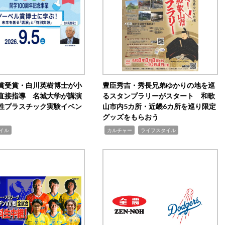
賞受賞・白川英樹博士が小
豊臣秀吉・秀長兄弟ゆかりの地を巡
直接指導 名城大学が講演
るスタンプラリーがスタート 和歌
性プラスチック実験イベン
山市内5カ所・近畿6カ所を巡り限定
グッズをもらおう
,
,
イル
カルチャー
ライフスタイル