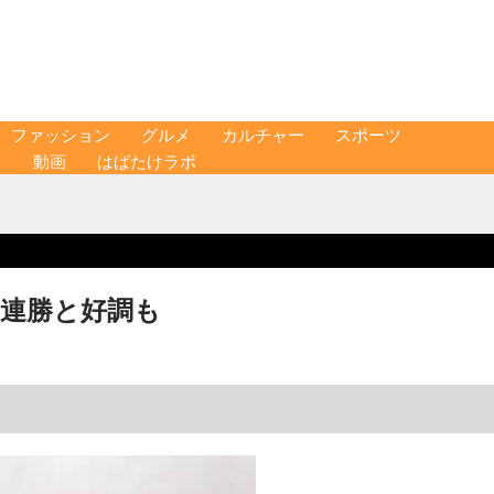
ファッション
グルメ
カルチャー
スポーツ
ス
動画
はばたけラボ
2連勝と好調も