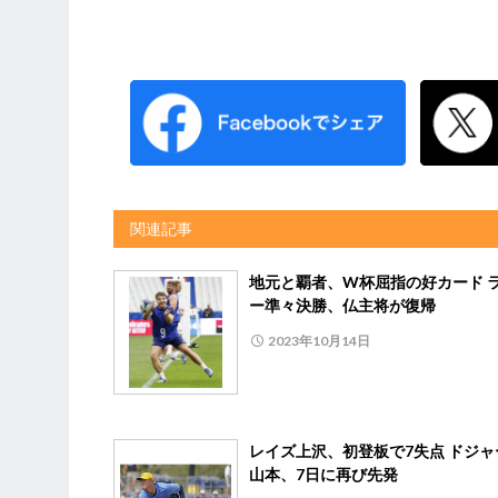
関連記事
地元と覇者、W杯屈指の好カード 
ー準々決勝、仏主将が復帰
2023年10月14日
レイズ上沢、初登板で7失点 ドジャ
山本、7日に再び先発