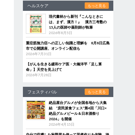
ヘルスケア
もっと見る
現代書林から新刊『こんなときに
は、まず、漢方！』 漢方三考塾の
15人の医師や薬剤師が執筆
2026年8月5日
重症筋無力症への正しい知識と理解を 8月8日広島
市で公開講座、オンライン配信も
2026年7月31日
【がんを生きる緩和ケア医・大橋洋平「足し算
命」】天空を見上げて
2026年7月28日
フェスティバル
もっと見る
絶品屋台グルメが全国各地から大集
結 “庶民派食フェス”第4回「川口×
絶品グルメビール＆日本酒祭り
2026」を開催
2026年4月15日
自分で収穫した秋野菜を使って芋煮作りを体験 埼