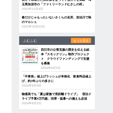
玉県加須市の「ファミリーランドむさしの村」
2025年11月4日
春だけじゃもったいないさくらの名所、加治川で秋
のマルシェ
2025年10月23日
ふむふむ
もっと見る
四日市の公害克服の歴史を伝える絵
本『スモックリン』制作プロジェク
ト クラウドファンディングで支援
を募集
2026年8月5日
「中東発」値上げラッシュが本格化 飲食料品値上
げ、約3年ぶりの多さに
2026年8月4日
物価高でも「夏は家族で長距離ドライブ」 宿泊ド
ライブ予算4万円超、渋滞・猛暑への備えも必須
2026年8月3日