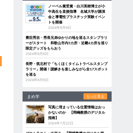
ノーベル賞受賞・白川英樹博士が小
中高生を直接指導 名城大学が講演
会と導電性プラスチック実験イベン
トを開催
2026年8月8日
豊臣秀吉・秀長兄弟ゆかりの地を巡るスタンプラリ
ーがスタート 和歌山市内5カ所・近畿6カ所を巡り
限定グッズをもらおう
2026年8月8日
長野・筑北村で「ちくほくタイムトラベルスタンプ
ラリー」開催！謎解きを楽しみながら全17スポット
を巡る
2026年8月8日
まめ学
もっと見る
写真に埋まっている位置情報はおっ
かないのか 【岡嶋教授のデジタル
指南】
2026年7月22日