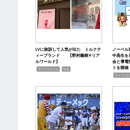
LVに敗訴して人気が出た ミルクテ
ノーベル
ィーブランド 【野村義樹✕リア
中高生を
ルワールド】
会と導電
トを開催
,
,
ライフスタイル
社会
,
ライフスタ