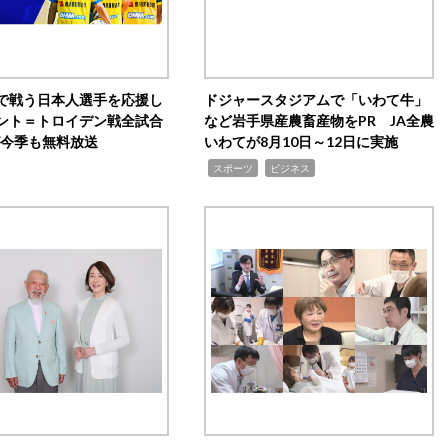
で戦う日本人選手を応援し
ドジャースタジアムで「いわて牛」
ント＝トロイデン戦全試合
など岩手県産農畜産物をPR JA全農
0が今季も無料放送
いわてが8月10日～12日に実施
,
,
スポーツ
ビジネス