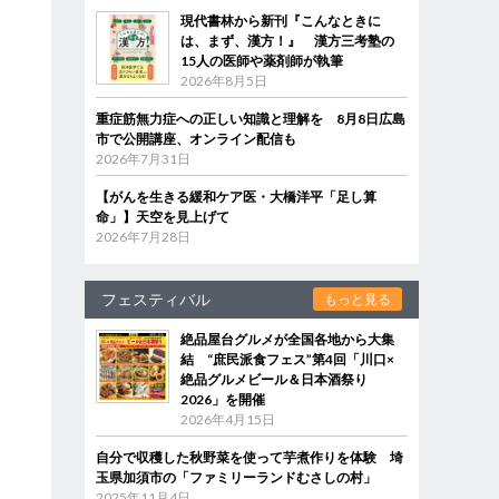
現代書林から新刊『こんなときに
は、まず、漢方！』 漢方三考塾の
15人の医師や薬剤師が執筆
2026年8月5日
重症筋無力症への正しい知識と理解を 8月8日広島
市で公開講座、オンライン配信も
2026年7月31日
【がんを生きる緩和ケア医・大橋洋平「足し算
命」】天空を見上げて
2026年7月28日
フェスティバル
もっと見る
絶品屋台グルメが全国各地から大集
結 “庶民派食フェス”第4回「川口×
絶品グルメビール＆日本酒祭り
2026」を開催
2026年4月15日
自分で収穫した秋野菜を使って芋煮作りを体験 埼
玉県加須市の「ファミリーランドむさしの村」
2025年11月4日