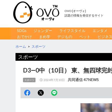
OVO [オーヴォ]
話題の情報を発信するサイト
コンテンツへ移動
検
SDGs
ジェンダー
ライフスタイル
エンタメ
索
おでかけ
まめ学
デジもの
ペット
ビジネ
ホーム
>
スポーツ
スポーツ
D3―0中（10日） 東、無四球完
共同通信 47NEWS
2024年7月10日
スポーツ