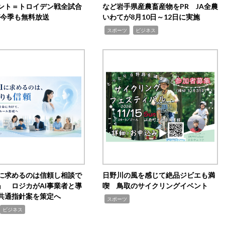
ント＝トロイデン戦全試合
など岩手県産農畜産物をPR JA全農
0が今季も無料放送
いわてが8月10日～12日に実施
,
,
スポーツ
ビジネス
Iに求めるのは信頼し相談で
日野川の風を感じて絶品ジビエも満
」 ロジカがAI事業者と導
喫 鳥取のサイクリングイベント
共通指針案を策定へ
,
スポーツ
ビジネス