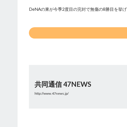
DeNAの東が今季2度目の完封で無傷の8勝目を挙
共同通信 47NEWS
http://www.47news.jp/