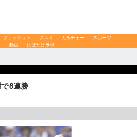
ファッション
グルメ
カルチャー
スポーツ
ス
動画
はばたけラボ
封で8連勝