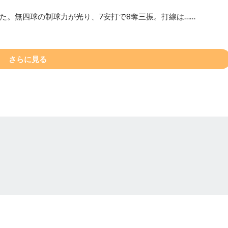
げた。無四球の制球力が光り、7安打で8奪三振。打線は……
さらに見る