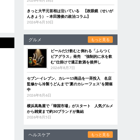
2026年6月18日
きっと大平元首相は泣いている 【政眼鏡（せいが
んきょう）－本田雅俊の政治コラム】
2026年6月10日
グルメ
もっと見る
ビールだけ飲むと倒れる「ふらつく
ビアグラス」発売 “強制的に水を飲
む”仕掛けで適正飲酒を後押し
2026年8月7日
セブン‐イレブン、カレー15商品を一斉投入 名店
監修から冷製うどんまで“夏のカレーフェス”を開催
中
2026年8月6日
横浜高島屋で「韓国市場」がスタート 人気グルメ
から雑貨まで約30ブランドが集結
2026年8月5日
ヘルスケア
もっと見る