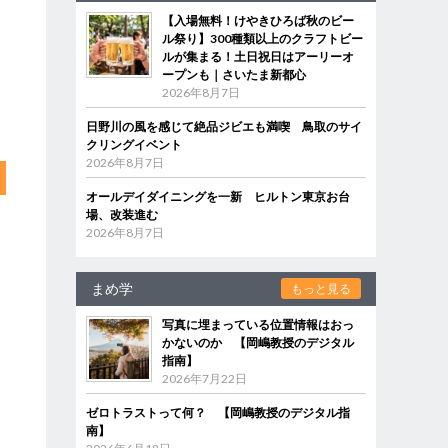
【入場無料！けやきひろば秋のビー
ル祭り】300種類以上のクラフトビー
ルが集まる！土日祝日はアーリーオ
ープンも｜さいたま新都心
2026年8月7日
日野川の風を感じて絶品ジビエも満喫 鳥取のサイ
クリングイベント
2026年8月7日
オールデイダイニングを一新 ヒルトン東京お台
場、改装進む
2026年8月7日
まめ学
もっと見る
写真に埋まっている位置情報はおっ
かないのか 【岡嶋教授のデジタル
指南】
2026年7月22日
ゼロトラストって何？ 【岡嶋教授のデジタル指
南】