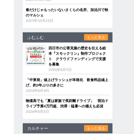
春だけじゃもったいないさくらの名所、加治川で秋
のマルシェ
2025年10月23日
ふむふむ
もっと見る
四日市の公害克服の歴史を伝える絵
本『スモックリン』制作プロジェク
ト クラウドファンディングで支援
を募集
2026年8月5日
「中東発」値上げラッシュが本格化 飲食料品値上
げ、約3年ぶりの多さに
2026年8月4日
物価高でも「夏は家族で長距離ドライブ」 宿泊ド
ライブ予算4万円超、渋滞・猛暑への備えも必須
2026年8月3日
カルチャー
もっと見る