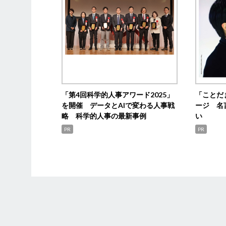
「第4回科学的人事アワード2025」
「ことだ
を開催 データとAIで変わる人事戦
ージ 名
略 科学的人事の最新事例
い
PR
PR