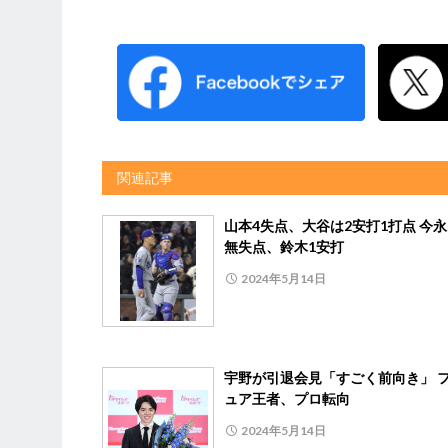
関連記事
山本4失点、大谷は2安打1打点 今永
無失点、鈴木1安打
2024年5月14日
宇野が引退会見「すごく前向き」 
ュア王者、プロ転向
2024年5月14日