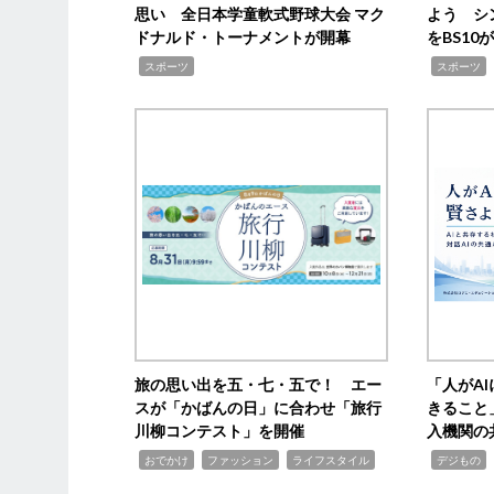
思い 全日本学童軟式野球大会 マク
よう シ
ドナルド・トーナメントが開幕
をBS1
,
,
スポーツ
スポーツ
旅の思い出を五・七・五で！ エー
「人がA
スが「かばんの日」に合わせ「旅行
きること
川柳コンテスト」を開催
入機関の
,
,
,
,
,
おでかけ
ファッション
ライフスタイル
デジもの