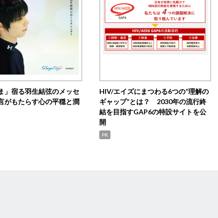
ま」宿る羽生結弦のメッセ
HIV/エイズにまつわる6つの“理解の
言がもたらす心の平穏と潤
ギャップ”とは？ 2030年の流行終
結を目指すGAP6の特設サイトを公
開
PR