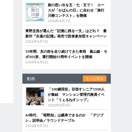
旅の思い出を五・七・五で！ エー
スが「かばんの日」に合わせ「旅行
川柳コンテスト」を開催
2026年8月7日
東野圭吾が選んだ「記憶に残る一文」はどれ？ 最
新作『永遠の記憶』発売で読者参加型キャンペーン
2026年8月7日
55年間、京の街を走り続けてきた車両 嵐山線・モ
ボ301形、運行開始55周年イベントを開催
2026年8月6日
動画
もっと見る
「100歳現役」目指すシニア1500人
が集結 マンション管理代務員イベ
ント「うぇるねすシップ」
2026年8月4日
AI時代、「暗黙知」は継承できるのか 「デジブ
レ」説明会／ラウンドテーブル
2026年8月3日