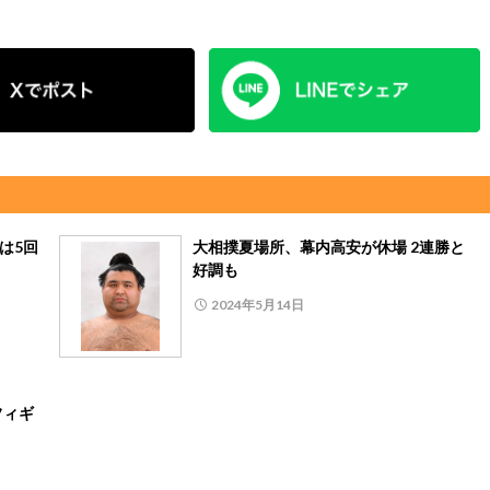
は5回
大相撲夏場所、幕内高安が休場 2連勝と
好調も
2024年5月14日
フィギ