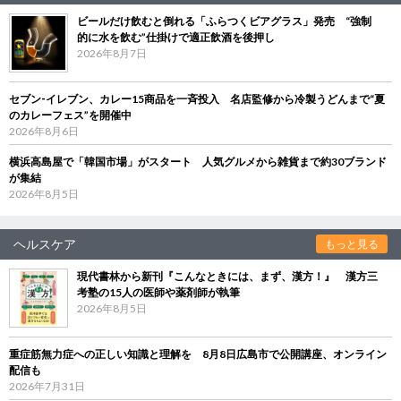
ビールだけ飲むと倒れる「ふらつくビアグラス」発売 “強制
的に水を飲む”仕掛けで適正飲酒を後押し
2026年8月7日
セブン‐イレブン、カレー15商品を一斉投入 名店監修から冷製うどんまで“夏
のカレーフェス”を開催中
2026年8月6日
横浜高島屋で「韓国市場」がスタート 人気グルメから雑貨まで約30ブランド
が集結
2026年8月5日
ヘルスケア
もっと見る
現代書林から新刊『こんなときには、まず、漢方！』 漢方三
考塾の15人の医師や薬剤師が執筆
2026年8月5日
重症筋無力症への正しい知識と理解を 8月8日広島市で公開講座、オンライン
配信も
2026年7月31日