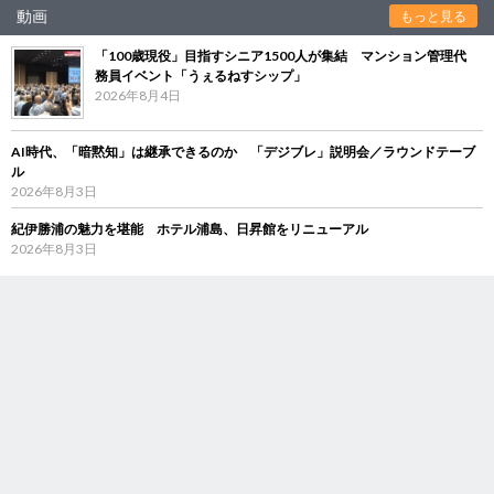
動画
もっと見る
「100歳現役」目指すシニア1500人が集結 マンション管理代
務員イベント「うぇるねすシップ」
2026年8月4日
AI時代、「暗黙知」は継承できるのか 「デジブレ」説明会／ラウンドテーブ
ル
2026年8月3日
紀伊勝浦の魅力を堪能 ホテル浦島、日昇館をリニューアル
2026年8月3日