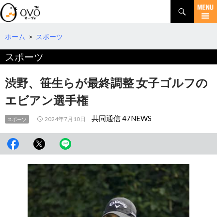
検
索
コ
ン
テ
ホーム
>
スポーツ
ン
スポーツ
ツ
へ
移
渋野、笹生らが最終調整 女子ゴルフの
動
エビアン選手権
共同通信 47NEWS
2024年7月10日
スポーツ