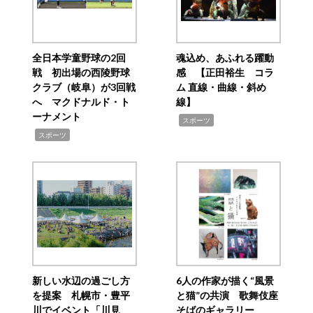
全日本学童野球の2回
魂込め、あふれる躍動
戦 初出場の西陵野球
感 【正田裕生 コラ
クラブ（岐阜）が3回戦
ム 直線・曲線・斜め
へ マクドナルド・ト
線】
ーナメント
,
スポーツ
,
スポーツ
新しい水辺の過ごし方
6人の作家が描く“風景
を提案 札幌市・豊平
と猫”の共演 歌舞伎座
川でイベント「川見
そばのギャラリー