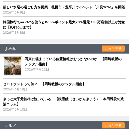
新しい水辺の過ごし方を提案 札幌市・豊平川でイベント「川見2026」を開催
2026年8月9日
韓国旅行でau PAYを使うとPontaポイント最大20％還元！30万店舗以上が対象
に【9月30日まで】
2026年8月8日
まめ学
もっと見る
写真に埋まっている位置情報はおっかないのか 【岡嶋教授の
デジタル指南】
2026年7月22日
ゼロトラストって何？ 【岡嶋教授のデジタル指南】
2026年6月18日
きっと大平元首相は泣いている 【政眼鏡（せいがんきょう）－本田雅俊の政
治コラム】
2026年6月10日
グルメ
もっと見る