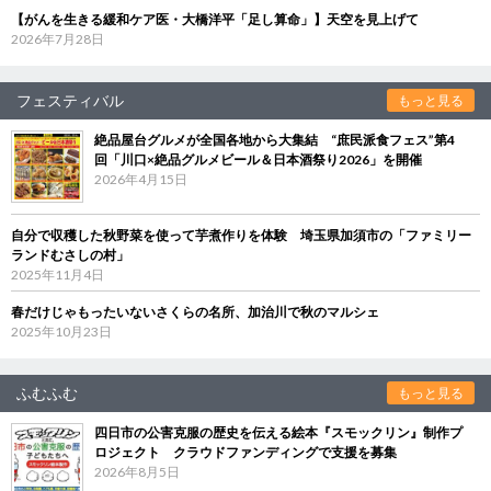
【がんを生きる緩和ケア医・大橋洋平「足し算命」】天空を見上げて
2026年7月28日
フェスティバル
もっと見る
絶品屋台グルメが全国各地から大集結 “庶民派食フェス”第4
回「川口×絶品グルメビール＆日本酒祭り2026」を開催
2026年4月15日
自分で収穫した秋野菜を使って芋煮作りを体験 埼玉県加須市の「ファミリー
ランドむさしの村」
2025年11月4日
春だけじゃもったいないさくらの名所、加治川で秋のマルシェ
2025年10月23日
ふむふむ
もっと見る
四日市の公害克服の歴史を伝える絵本『スモックリン』制作プ
ロジェクト クラウドファンディングで支援を募集
2026年8月5日