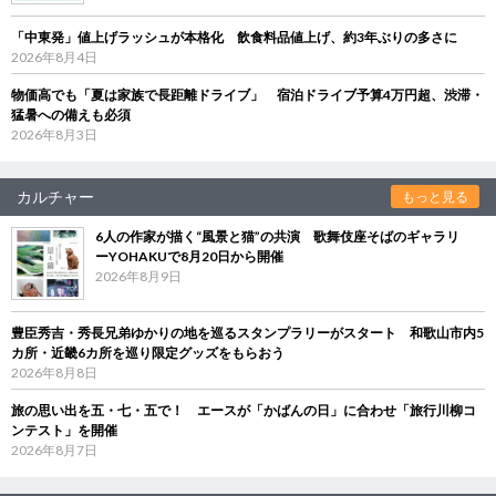
「中東発」値上げラッシュが本格化 飲食料品値上げ、約3年ぶりの多さに
2026年8月4日
物価高でも「夏は家族で長距離ドライブ」 宿泊ドライブ予算4万円超、渋滞・
猛暑への備えも必須
2026年8月3日
カルチャー
もっと見る
6人の作家が描く“風景と猫”の共演 歌舞伎座そばのギャラリ
ーYOHAKUで8月20日から開催
2026年8月9日
豊臣秀吉・秀長兄弟ゆかりの地を巡るスタンプラリーがスタート 和歌山市内5
カ所・近畿6カ所を巡り限定グッズをもらおう
2026年8月8日
旅の思い出を五・七・五で！ エースが「かばんの日」に合わせ「旅行川柳コ
ンテスト」を開催
2026年8月7日