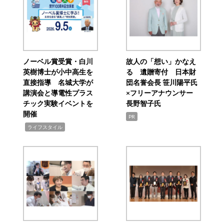
ノーベル賞受賞・白川
故人の「想い」かなえ
英樹博士が小中高生を
る 遺贈寄付 日本財
直接指導 名城大学が
団名誉会長 笹川陽平氏
講演会と導電性プラス
×フリーアナウンサー
チック実験イベントを
長野智子氏
開催
PR
,
ライフスタイル