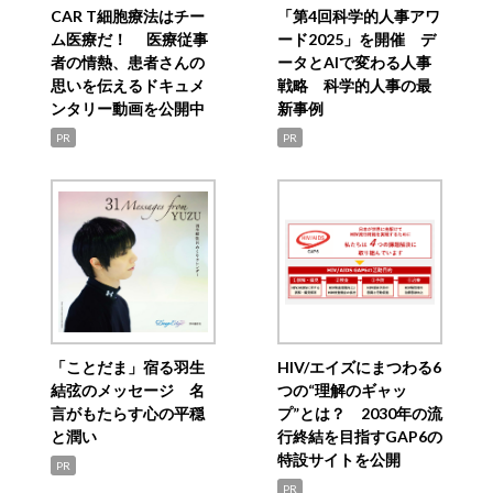
CAR T細胞療法はチー
「第4回科学的人事アワ
ム医療だ！ 医療従事
ード2025」を開催 デ
者の情熱、患者さんの
ータとAIで変わる人事
思いを伝えるドキュメ
戦略 科学的人事の最
ンタリー動画を公開中
新事例
PR
PR
「ことだま」宿る羽生
HIV/エイズにまつわる6
結弦のメッセージ 名
つの“理解のギャッ
言がもたらす心の平穏
プ”とは？ 2030年の流
と潤い
行終結を目指すGAP6の
特設サイトを公開
PR
PR