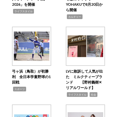
2026」を開催
YOHAKUで8月20日か
ら開催
,
ライフスタイル
,
カルチャー
弓ヶ浜（鳥取）が初勝
LVに敗訴して人気が出
利 全日本学童野球の1
た ミルクティーブラ
回戦
ンド 【野村義樹✕
リアルワールド】
,
スポーツ
,
,
ライフスタイル
社会