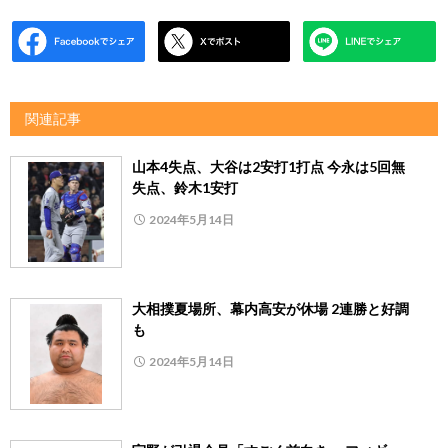
関連記事
山本4失点、大谷は2安打1打点 今永は5回無
失点、鈴木1安打
2024年5月14日
大相撲夏場所、幕内高安が休場 2連勝と好調
も
2024年5月14日