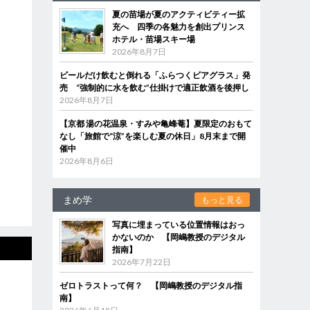
夏の苗場が夏のアクティビティー拡
充へ 四季の各魅力を創出プリンス
ホテル・苗場スキー場
2026年8月7日
ビールだけ飲むと倒れる「ふらつくビアグラス」発
売 “強制的に水を飲む”仕掛けで適正飲酒を後押し
2026年8月7日
【京都 湯の花温泉・すみや亀峰菴】夏限定のおもて
なし「旅館で“涼”を楽しむ夏の休日」8月末まで開
催中
2026年8月6日
まめ学
もっと見る
写真に埋まっている位置情報はおっ
かないのか 【岡嶋教授のデジタル
指南】
2026年7月22日
ゼロトラストって何？ 【岡嶋教授のデジタル指
南】