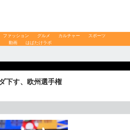
ファッション
グルメ
カルチャー
スポーツ
ス
動画
はばたけラボ
ダ下す、欧州選手権