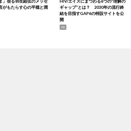
ま」宿る羽生結弦のメッセ
HIV/エイズにまつわる6つの“理解の
言がもたらす心の平穏と潤
ギャップ”とは？ 2030年の流行終
結を目指すGAP6の特設サイトを公
開
PR