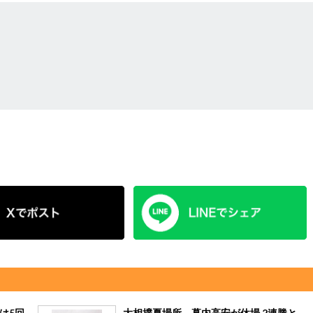
は5回
大相撲夏場所、幕内高安が休場 2連勝と