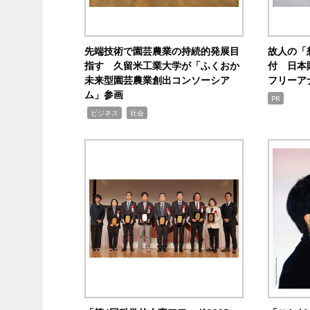
先端技術で園芸農業の持続的発展目
故人の「
指す 久留米工業大学が「ふくおか
付 日本
未来型園芸農業創出コンソーシア
フリーア
ム」参画
PR
,
,
ビジネス
社会