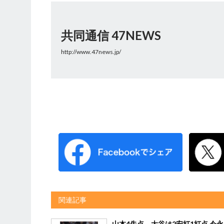
共同通信 47NEWS
http://www.47news.jp/
関連記事
山本4失点、大谷は2安打1打点 今永