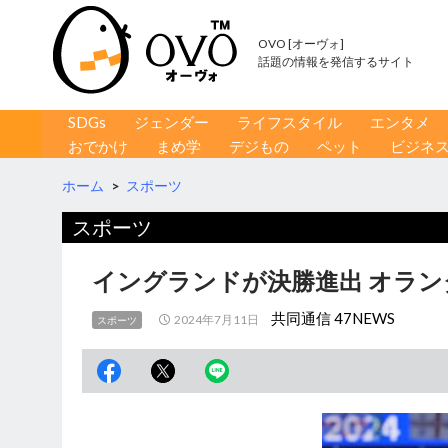
OVO [オーヴォ]
話題の情報を発信するサイト
コンテンツへ移動
検
SDGs
ジェンダー
ライフスタイル
エンタメ
索
おでかけ
まめ学
デジもの
ペット
ビジネ
ホーム
>
スポーツ
スポーツ
イングランドが決勝進出 オラン
共同通信 47NEWS
2024年7月11日
スポーツ