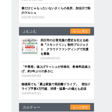
春だけじゃもったいないさくらの名所、加治川で秋
のマルシェ
2025年10月23日
ふむふむ
もっと見る
四日市の公害克服の歴史を伝える絵
本『スモックリン』制作プロジェク
ト クラウドファンディングで支援
を募集
2026年8月5日
「中東発」値上げラッシュが本格化 飲食料品値上
げ、約3年ぶりの多さに
2026年8月4日
物価高でも「夏は家族で長距離ドライブ」 宿泊ド
ライブ予算4万円超、渋滞・猛暑への備えも必須
2026年8月3日
カルチャー
もっと見る