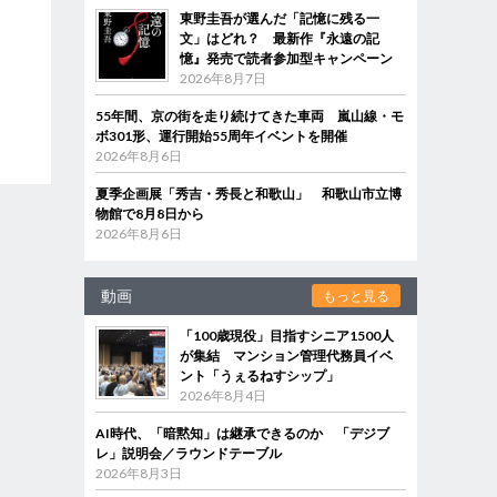
東野圭吾が選んだ「記憶に残る一
文」はどれ？ 最新作『永遠の記
憶』発売で読者参加型キャンペーン
2026年8月7日
55年間、京の街を走り続けてきた車両 嵐山線・モ
ボ301形、運行開始55周年イベントを開催
2026年8月6日
夏季企画展「秀吉・秀長と和歌山」 和歌山市立博
物館で8月8日から
2026年8月6日
動画
もっと見る
「100歳現役」目指すシニア1500人
が集結 マンション管理代務員イベ
ント「うぇるねすシップ」
2026年8月4日
AI時代、「暗黙知」は継承できるのか 「デジブ
レ」説明会／ラウンドテーブル
2026年8月3日