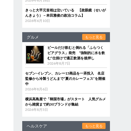
2026年6月18日
きっと大平元首相は泣いている 【政眼鏡（せいが
んきょう）－本田雅俊の政治コラム】
2026年6月10日
グルメ
もっと見る
ビールだけ飲むと倒れる「ふらつく
ビアグラス」発売 “強制的に水を飲
む”仕掛けで適正飲酒を後押し
2026年8月7日
セブン‐イレブン、カレー15商品を一斉投入 名店
監修から冷製うどんまで“夏のカレーフェス”を開催
中
2026年8月6日
横浜高島屋で「韓国市場」がスタート 人気グルメ
から雑貨まで約30ブランドが集結
2026年8月5日
ヘルスケア
もっと見る