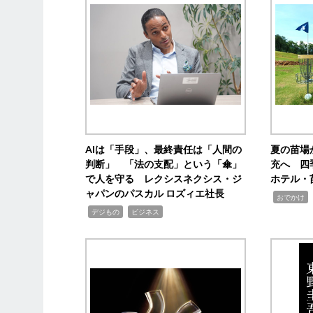
AIは「手段」、最終責任は「人間の
夏の苗場
判断」 「法の支配」という「傘」
充へ 四
で人を守る レクシスネクシス・ジ
ホテル・
ャパンのパスカル ロズィエ社長
,
,
おでかけ
,
,
デジもの
ビジネス