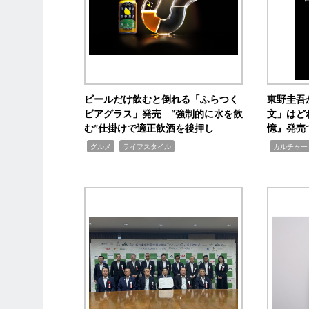
ビールだけ飲むと倒れる「ふらつく
東野圭吾
ビアグラス」発売 “強制的に水を飲
文」はど
む”仕掛けで適正飲酒を後押し
憶』発売
,
,
,
グルメ
ライフスタイル
カルチャー