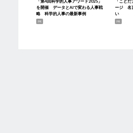
「第4回科学的人事アワード2025」
「ことだ
を開催 データとAIで変わる人事戦
ージ 名
略 科学的人事の最新事例
い
PR
PR