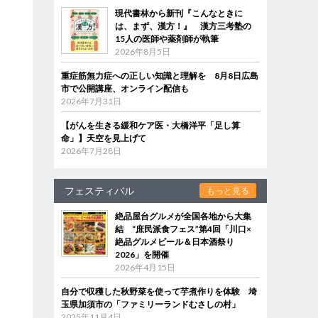
現代書林から新刊『こんなときに
は、まず、漢方！』 漢方三考塾の
15人の医師や薬剤師が執筆
2026年8月5日
重症筋無力症への正しい知識と理解を 8月8日広島
市で公開講座、オンライン配信も
2026年7月31日
【がんを生きる緩和ケア医・大橋洋平「足し算
命」】天空を見上げて
2026年7月28日
フェスティバル
もっと見る
絶品屋台グルメが全国各地から大集
結 “庶民派食フェス”第4回「川口×
絶品グルメビール＆日本酒祭り
2026」を開催
2026年4月15日
自分で収穫した秋野菜を使って芋煮作りを体験 埼
玉県加須市の「ファミリーランドむさしの村」
2025年11月4日