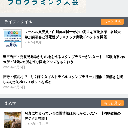
ライフスタイル
もっと見る
ノーベル賞受賞・白川英樹博士が小中高生を直接指導 名城大
学が講演会と導電性プラスチック実験イベントを開催
2026年8月8日
豊臣秀吉・秀長兄弟ゆかりの地を巡るスタンプラリーがスタート 和歌山市内5
カ所・近畿6カ所を巡り限定グッズをもらおう
2026年8月8日
長野・筑北村で「ちくほくタイムトラベルスタンプラリー」開催！謎解きを楽
しみながら全17スポットを巡る
2026年8月8日
まめ学
もっと見る
写真に埋まっている位置情報はおっかないのか 【岡嶋教授の
デジタル指南】
2026年7月22日