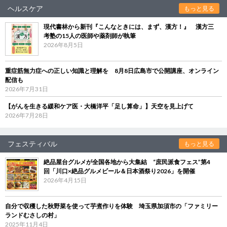
ヘルスケア
もっと見る
現代書林から新刊『こんなときには、まず、漢方！』 漢方三
考塾の15人の医師や薬剤師が執筆
2026年8月5日
重症筋無力症への正しい知識と理解を 8月8日広島市で公開講座、オンライン
配信も
2026年7月31日
【がんを生きる緩和ケア医・大橋洋平「足し算命」】天空を見上げて
2026年7月28日
フェスティバル
もっと見る
絶品屋台グルメが全国各地から大集結 “庶民派食フェス”第4
回「川口×絶品グルメビール＆日本酒祭り2026」を開催
2026年4月15日
自分で収穫した秋野菜を使って芋煮作りを体験 埼玉県加須市の「ファミリー
ランドむさしの村」
2025年11月4日