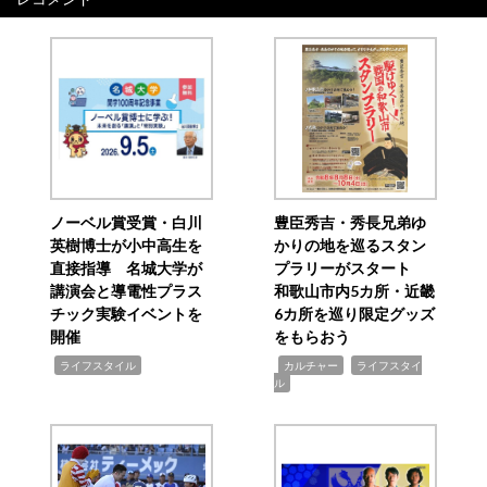
ノーベル賞受賞・白川
豊臣秀吉・秀長兄弟ゆ
英樹博士が小中高生を
かりの地を巡るスタン
直接指導 名城大学が
プラリーがスタート
講演会と導電性プラス
和歌山市内5カ所・近畿
チック実験イベントを
6カ所を巡り限定グッズ
開催
をもらおう
,
,
,
ライフスタイル
カルチャー
ライフスタイ
ル