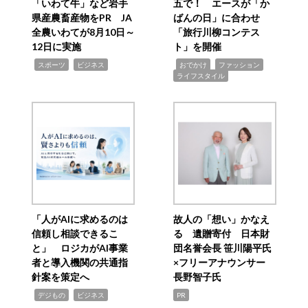
「いわて牛」など岩手
五で！ エースが「か
県産農畜産物をPR JA
ばんの日」に合わせ
全農いわてが8月10日～
「旅行川柳コンテス
12日に実施
ト」を開催
,
,
,
,
,
スポーツ
ビジネス
おでかけ
ファッション
ライフスタイル
「人がAIに求めるのは
故人の「想い」かなえ
信頼し相談できるこ
る 遺贈寄付 日本財
と」 ロジカがAI事業
団名誉会長 笹川陽平氏
者と導入機関の共通指
×フリーアナウンサー
針案を策定へ
長野智子氏
,
,
デジもの
ビジネス
PR