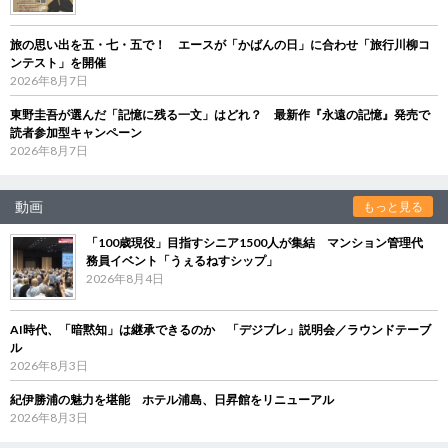
旅の思い出を五・七・五で！ エースが「かばんの日」に合わせ「旅行川柳コ
ンテスト」を開催
2026年8月7日
東野圭吾が選んだ「記憶に残る一文」はどれ？ 最新作『永遠の記憶』発売で
読者参加型キャンペーン
2026年8月7日
動画
もっと見る
「100歳現役」目指すシニア1500人が集結 マンション管理代
務員イベント「うぇるねすシップ」
2026年8月4日
AI時代、「暗黙知」は継承できるのか 「デジブレ」説明会／ラウンドテーブ
ル
2026年8月3日
紀伊勝浦の魅力を堪能 ホテル浦島、日昇館をリニューアル
2026年8月3日