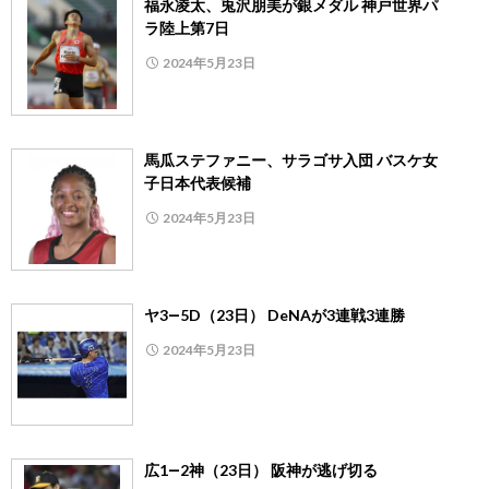
福永凌太、兎沢朋美が銀メダル 神戸世界パ
ラ陸上第7日
2024年5月23日
馬瓜ステファニー、サラゴサ入団 バスケ女
子日本代表候補
2024年5月23日
ヤ3―5D（23日） DeNAが3連戦3連勝
2024年5月23日
広1―2神（23日） 阪神が逃げ切る