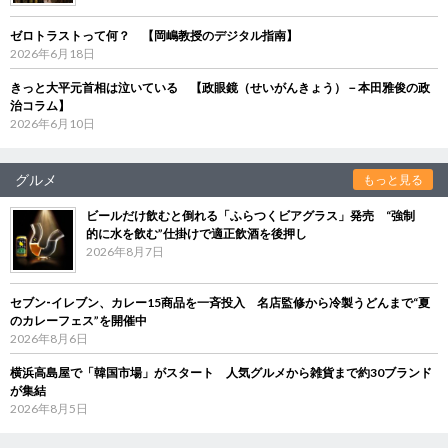
ゼロトラストって何？ 【岡嶋教授のデジタル指南】
2026年6月18日
きっと大平元首相は泣いている 【政眼鏡（せいがんきょう）－本田雅俊の政
治コラム】
2026年6月10日
グルメ
もっと見る
ビールだけ飲むと倒れる「ふらつくビアグラス」発売 “強制
的に水を飲む”仕掛けで適正飲酒を後押し
2026年8月7日
セブン‐イレブン、カレー15商品を一斉投入 名店監修から冷製うどんまで“夏
のカレーフェス”を開催中
2026年8月6日
横浜高島屋で「韓国市場」がスタート 人気グルメから雑貨まで約30ブランド
が集結
2026年8月5日