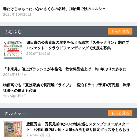
春だけじゃもったいないさくらの名所、加治川で秋のマルシェ
2025年10月23日
ふむふむ
もっと見る
四日市の公害克服の歴史を伝える絵本『スモックリン』制作プ
ロジェクト クラウドファンディングで支援を募集
2026年8月5日
「中東発」値上げラッシュが本格化 飲食料品値上げ、約3年ぶりの多さに
2026年8月4日
物価高でも「夏は家族で長距離ドライブ」 宿泊ドライブ予算4万円超、渋滞・
猛暑への備えも必須
2026年8月3日
カルチャー
もっと見る
豊臣秀吉・秀長兄弟ゆかりの地を巡るスタンプラリーがスター
ト 和歌山市内5カ所・近畿6カ所を巡り限定グッズをもらおう
2026年8月8日