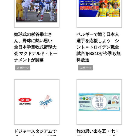
始球式の杉谷拳士さ
ベルギーで戦う日本人
ん、野球に熱い思い
選手を応援しよう シ
全日本学童軟式野球大
ント＝トロイデン戦全
会 マクドナルド・トー
試合をBS10が今季も無
ナメントが開幕
料放送
,
,
スポーツ
スポーツ
ドジャースタジアムで
旅の思い出を五・七・