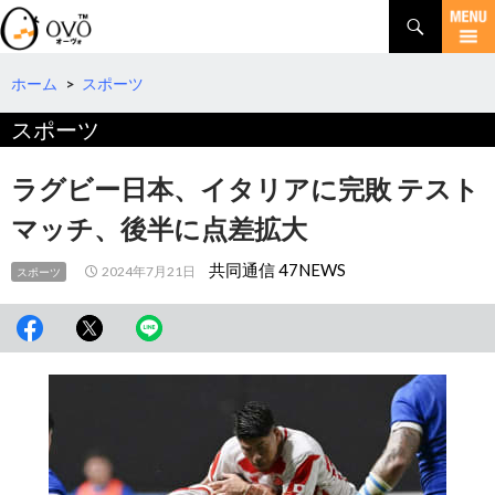
検
索
コ
ン
テ
ホーム
>
スポーツ
ン
スポーツ
ツ
へ
移
ラグビー日本、イタリアに完敗 テスト
動
マッチ、後半に点差拡大
共同通信 47NEWS
2024年7月21日
スポーツ