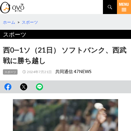
検
索
コ
ン
テ
ホーム
>
スポーツ
ン
スポーツ
ツ
へ
移
西0―1ソ（21日） ソフトバンク、西武
動
戦に勝ち越し
共同通信 47NEWS
2024年7月21日
スポーツ