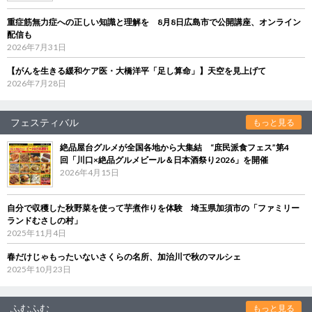
重症筋無力症への正しい知識と理解を 8月8日広島市で公開講座、オンライン
配信も
2026年7月31日
【がんを生きる緩和ケア医・大橋洋平「足し算命」】天空を見上げて
2026年7月28日
フェスティバル
もっと見る
絶品屋台グルメが全国各地から大集結 “庶民派食フェス”第4
回「川口×絶品グルメビール＆日本酒祭り2026」を開催
2026年4月15日
自分で収穫した秋野菜を使って芋煮作りを体験 埼玉県加須市の「ファミリー
ランドむさしの村」
2025年11月4日
春だけじゃもったいないさくらの名所、加治川で秋のマルシェ
2025年10月23日
ふむふむ
もっと見る