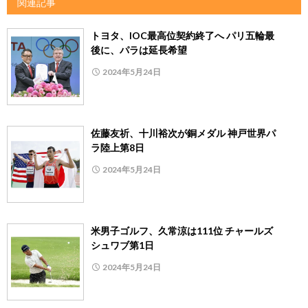
関連記事
トヨタ、IOC最高位契約終了へ パリ五輪最
後に、パラは延長希望
2024年5月24日
佐藤友祈、十川裕次が銅メダル 神戸世界パ
ラ陸上第8日
2024年5月24日
米男子ゴルフ、久常涼は111位 チャールズ
シュワブ第1日
2024年5月24日