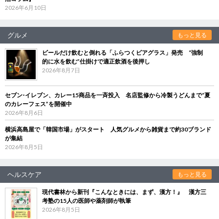
2026年6月10日
グルメ
もっと見る
ビールだけ飲むと倒れる「ふらつくビアグラス」発売 “強制
的に水を飲む”仕掛けで適正飲酒を後押し
2026年8月7日
セブン‐イレブン、カレー15商品を一斉投入 名店監修から冷製うどんまで“夏
のカレーフェス”を開催中
2026年8月6日
横浜高島屋で「韓国市場」がスタート 人気グルメから雑貨まで約30ブランド
が集結
2026年8月5日
ヘルスケア
もっと見る
現代書林から新刊『こんなときには、まず、漢方！』 漢方三
考塾の15人の医師や薬剤師が執筆
2026年8月5日