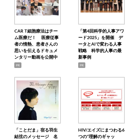
CAR T細胞療法はチー
「第4回科学的人事アワ
ム医療だ！ 医療従事
ード2025」を開催 デ
者の情熱、患者さんの
ータとAIで変わる人事
思いを伝えるドキュメ
戦略 科学的人事の最
ンタリー動画を公開中
新事例
PR
PR
「ことだま」宿る羽生
HIV/エイズにまつわる6
結弦のメッセージ 名
つの“理解のギャッ