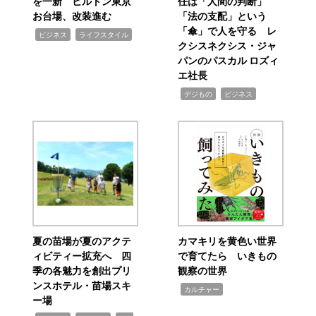
を一新 ヒルトン東京
任は「人間の判断」
お台場、改装進む
「法の支配」という
「傘」で人を守る レ
,
,
ビジネス
ライフスタイル
クシスネクシス・ジャ
パンのパスカル ロズィ
エ社長
,
,
デジもの
ビジネス
夏の苗場が夏のアクテ
カマキリを黄色い世界
ィビティー拡充へ 四
で育てたら いきもの
季の各魅力を創出プリ
観察の世界
ンスホテル・苗場スキ
,
カルチャー
ー場