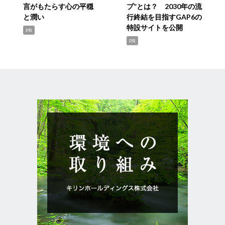
言がもたらす心の平穏
プ”とは？ 2030年の流
と潤い
行終結を目指すGAP6の
特設サイトを公開
PR
PR