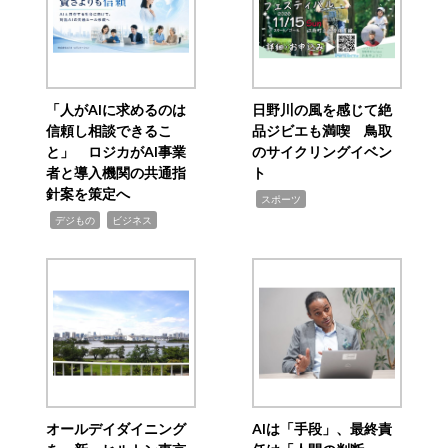
「人がAIに求めるのは
日野川の風を感じて絶
信頼し相談できるこ
品ジビエも満喫 鳥取
と」 ロジカがAI事業
のサイクリングイベン
者と導入機関の共通指
ト
針案を策定へ
,
スポーツ
,
,
デジもの
ビジネス
オールデイダイニング
AIは「手段」、最終責