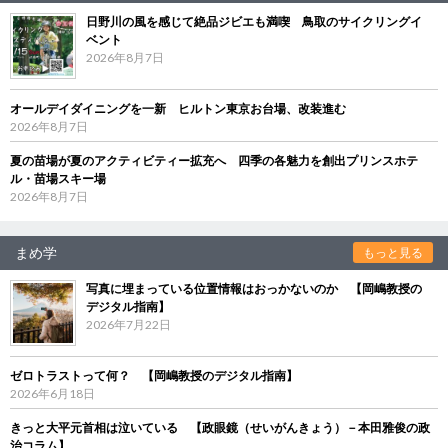
日野川の風を感じて絶品ジビエも満喫 鳥取のサイクリングイ
ベント
2026年8月7日
オールデイダイニングを一新 ヒルトン東京お台場、改装進む
2026年8月7日
夏の苗場が夏のアクティビティー拡充へ 四季の各魅力を創出プリンスホテ
ル・苗場スキー場
2026年8月7日
まめ学
もっと見る
写真に埋まっている位置情報はおっかないのか 【岡嶋教授の
デジタル指南】
2026年7月22日
ゼロトラストって何？ 【岡嶋教授のデジタル指南】
2026年6月18日
きっと大平元首相は泣いている 【政眼鏡（せいがんきょう）－本田雅俊の政
治コラム】