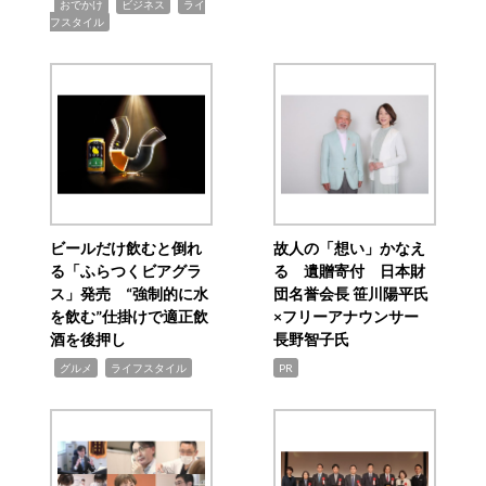
,
,
,
おでかけ
ビジネス
ライ
フスタイル
ビールだけ飲むと倒れ
故人の「想い」かなえ
る「ふらつくビアグラ
る 遺贈寄付 日本財
ス」発売 “強制的に水
団名誉会長 笹川陽平氏
を飲む”仕掛けで適正飲
×フリーアナウンサー
酒を後押し
長野智子氏
,
,
グルメ
ライフスタイル
PR