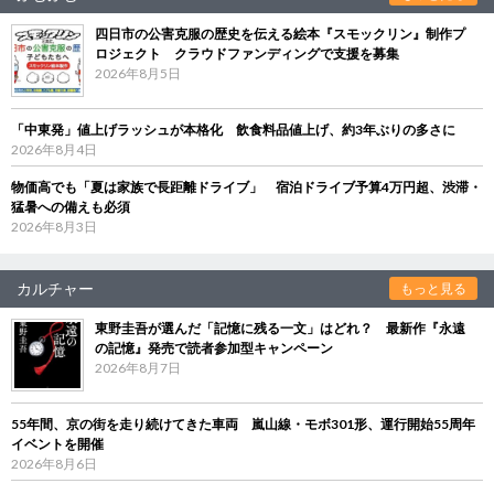
四日市の公害克服の歴史を伝える絵本『スモックリン』制作プ
ロジェクト クラウドファンディングで支援を募集
2026年8月5日
「中東発」値上げラッシュが本格化 飲食料品値上げ、約3年ぶりの多さに
2026年8月4日
物価高でも「夏は家族で長距離ドライブ」 宿泊ドライブ予算4万円超、渋滞・
猛暑への備えも必須
2026年8月3日
カルチャー
もっと見る
東野圭吾が選んだ「記憶に残る一文」はどれ？ 最新作『永遠
の記憶』発売で読者参加型キャンペーン
2026年8月7日
55年間、京の街を走り続けてきた車両 嵐山線・モボ301形、運行開始55周年
イベントを開催
2026年8月6日