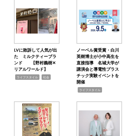
LVに敗訴して人気が出
ノーベル賞受賞・白川
た ミルクティーブラ
英樹博士が小中高生を
ンド 【野村義樹✕
直接指導 名城大学が
リアルワールド】
講演会と導電性プラス
チック実験イベントを
,
,
ライフスタイル
社会
開催
,
ライフスタイル