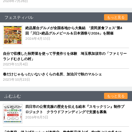
2026年7月28日
フェスティバル
もっと見る
絶品屋台グルメが全国各地から大集結 “庶民派食フェス”第4
回「川口×絶品グルメビール＆日本酒祭り2026」を開催
2026年4月15日
自分で収穫した秋野菜を使って芋煮作りを体験 埼玉県加須市の「ファミリー
ランドむさしの村」
2025年11月4日
春だけじゃもったいないさくらの名所、加治川で秋のマルシェ
2025年10月23日
ふむふむ
もっと見る
四日市の公害克服の歴史を伝える絵本『スモックリン』制作プ
ロジェクト クラウドファンディングで支援を募集
2026年8月5日