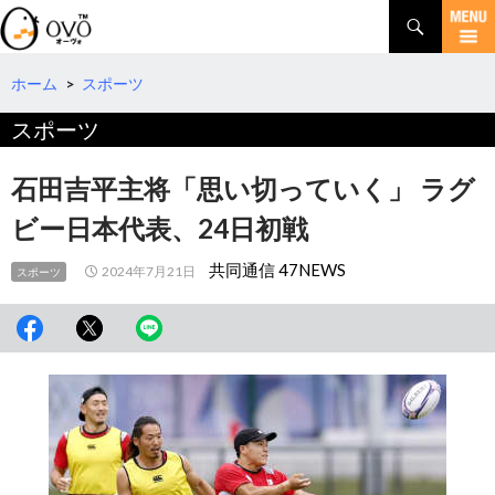
検
索
コ
ン
テ
ホーム
>
スポーツ
ン
スポーツ
ツ
へ
移
石田吉平主将「思い切っていく」 ラグ
動
ビー日本代表、24日初戦
共同通信 47NEWS
2024年7月21日
スポーツ