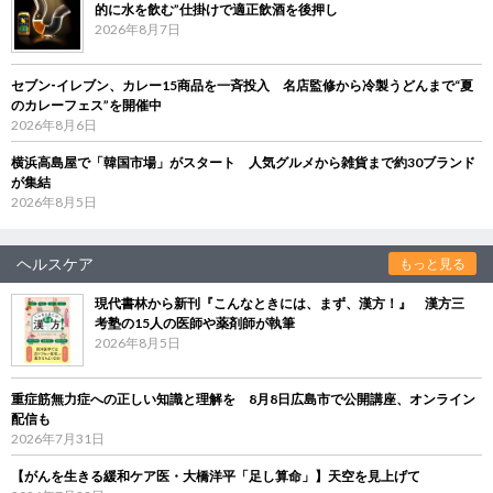
的に水を飲む”仕掛けで適正飲酒を後押し
2026年8月7日
セブン‐イレブン、カレー15商品を一斉投入 名店監修から冷製うどんまで“夏
のカレーフェス”を開催中
2026年8月6日
横浜高島屋で「韓国市場」がスタート 人気グルメから雑貨まで約30ブランド
が集結
2026年8月5日
ヘルスケア
もっと見る
現代書林から新刊『こんなときには、まず、漢方！』 漢方三
考塾の15人の医師や薬剤師が執筆
2026年8月5日
重症筋無力症への正しい知識と理解を 8月8日広島市で公開講座、オンライン
配信も
2026年7月31日
【がんを生きる緩和ケア医・大橋洋平「足し算命」】天空を見上げて