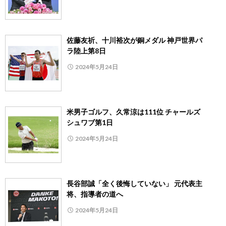
佐藤友祈、十川裕次が銅メダル 神戸世界パ
ラ陸上第8日
2024年5月24日
米男子ゴルフ、久常涼は111位 チャールズ
シュワブ第1日
2024年5月24日
長谷部誠「全く後悔していない」 元代表主
将、指導者の道へ
2024年5月24日