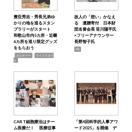
豊臣秀吉・秀長兄弟ゆ
故人の「想い」かなえ
かりの地を巡るスタン
る 遺贈寄付 日本財
プラリーがスタート
団名誉会長 笹川陽平氏
和歌山市内5カ所・近畿
×フリーアナウンサー
6カ所を巡り限定グッズ
長野智子氏
をもらおう
PR
,
,
カルチャー
ライフスタイ
ル
CAR T細胞療法はチー
「第4回科学的人事アワ
ム医療だ！ 医療従事
ード2025」を開催 デ