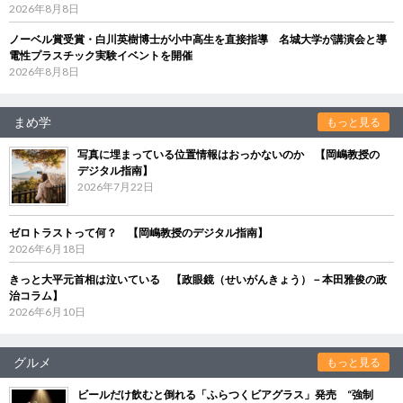
2026年8月8日
ノーベル賞受賞・白川英樹博士が小中高生を直接指導 名城大学が講演会と導
電性プラスチック実験イベントを開催
2026年8月8日
まめ学
もっと見る
写真に埋まっている位置情報はおっかないのか 【岡嶋教授の
デジタル指南】
2026年7月22日
ゼロトラストって何？ 【岡嶋教授のデジタル指南】
2026年6月18日
きっと大平元首相は泣いている 【政眼鏡（せいがんきょう）－本田雅俊の政
治コラム】
2026年6月10日
グルメ
もっと見る
ビールだけ飲むと倒れる「ふらつくビアグラス」発売 “強制