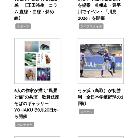
感 【正田裕生 コラ
を提案 札幌市・豊平
ム 直線・曲線・斜め
川でイベント「川見
線】
2026」を開催
,
,
スポーツ
ライフスタイル
6人の作家が描く“風景
弓ヶ浜（鳥取）が初勝
と猫”の共演 歌舞伎座
利 全日本学童野球の1
そばのギャラリー
回戦
YOHAKUで8月20日か
,
スポーツ
ら開催
,
カルチャー