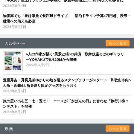
「中東発」値上げラッシュが本格化 飲食料品値上げ、約3年ぶりの多さに
2026年8月4日
物価高でも「夏は家族で長距離ドライブ」 宿泊ドライブ予算4万円超、渋滞・
猛暑への備えも必須
2026年8月3日
カルチャー
もっと見る
6人の作家が描く“風景と猫”の共演 歌舞伎座そばのギャラリ
ーYOHAKUで8月20日から開催
2026年8月9日
豊臣秀吉・秀長兄弟ゆかりの地を巡るスタンプラリーがスタート 和歌山市内5
カ所・近畿6カ所を巡り限定グッズをもらおう
2026年8月8日
旅の思い出を五・七・五で！ エースが「かばんの日」に合わせ「旅行川柳コ
ンテスト」を開催
2026年8月7日
動画
もっと見る