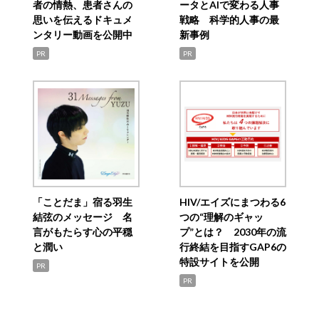
者の情熱、患者さんの
ータとAIで変わる人事
思いを伝えるドキュメ
戦略 科学的人事の最
ンタリー動画を公開中
新事例
PR
PR
「ことだま」宿る羽生
HIV/エイズにまつわる6
結弦のメッセージ 名
つの“理解のギャッ
言がもたらす心の平穏
プ”とは？ 2030年の流
と潤い
行終結を目指すGAP6の
特設サイトを公開
PR
PR