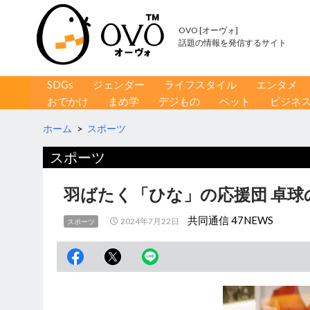
OVO [オーヴォ]
話題の情報を発信するサイト
コンテンツへ移動
検
SDGs
ジェンダー
ライフスタイル
エンタメ
索
おでかけ
まめ学
デジもの
ペット
ビジネ
ホーム
>
スポーツ
スポーツ
羽ばたく「ひな」の応援団 卓球
共同通信 47NEWS
2024年7月22日
スポーツ