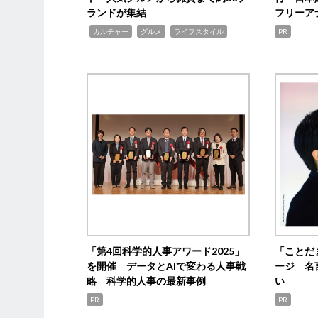
ランドが集結
フリーア
,
,
,
カルチャー
グルメ
ライフスタイル
PR
「第4回科学的人事アワード2025」
「ことだ
を開催 データとAIで変わる人事戦
ージ 名
略 科学的人事の最新事例
い
PR
PR