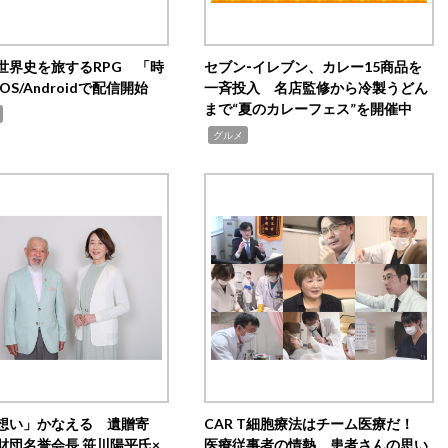
世界史を旅するRPG 「時
セブン‐イレブン、カレー15商品を
OS/Androidで配信開始
一斉投入 名店監修から冷製うどん
まで“夏のカレーフェス”を開催中
,
グルメ
想い」かなえる 遺贈寄
CAR T細胞療法はチーム医療だ！
財団名誉会長 笹川陽平氏×
医療従事者の情熱、患者さんの思い