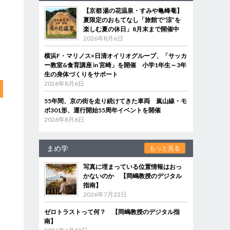
【京都 湯の花温泉・すみや亀峰菴】
夏限定のおもてなし「旅館で“涼”を
楽しむ夏の休日」8月末まで開催中
2026年8月6日
横浜F・マリノス×日清オイリオグループ、「サッカ
ー教室&食育講座 in 宮崎」を開催 小学1年生～3年
生の身体づくりをサポート
2026年8月6日
55年間、京の街を走り続けてきた車両 嵐山線・モ
ボ301形、運行開始55周年イベントを開催
2026年8月6日
まめ学
もっと見る
写真に埋まっている位置情報はおっ
かないのか 【岡嶋教授のデジタル
指南】
2026年7月22日
ゼロトラストって何？ 【岡嶋教授のデジタル指
南】