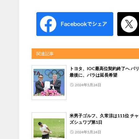
関連記事
トヨタ、IOC最高位契約終了へ パ
最後に、パラは延長希望
2024年5月24日
米男子ゴルフ、久常涼は111位 チ
ズシュワブ第1日
2024年5月24日