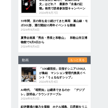
文」はどれ？ 最新作『永遠の記
憶』発売で読者参加型キャンペーン
2026年8月7日
55年間、京の街を走り続けてきた車両 嵐山線・モ
ボ301形、運行開始55周年イベントを開催
2026年8月6日
夏季企画展「秀吉・秀長と和歌山」 和歌山市立博
物館で8月8日から
2026年8月6日
動画
もっと見る
「100歳現役」目指すシニア1500人
が集結 マンション管理代務員イベ
ント「うぇるねすシップ」
2026年8月4日
AI時代、「暗黙知」は継承できるのか 「デジブ
レ」説明会／ラウンドテーブル
2026年8月3日
紀伊勝浦の魅力を堪能 ホテル浦島、日昇館をリニ