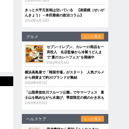
2026年6月18日
きっと大平元首相は泣いている 【政眼鏡（せいが
んきょう）－本田雅俊の政治コラム】
2026年6月10日
グルメ
もっと見る
セブン‐イレブン、カレー15商品を一
斉投入 名店監修から冷製うどんま
で“夏のカレーフェス”を開催中
2026年8月6日
横浜高島屋で「韓国市場」がスタート 人気グルメ
から雑貨まで約30ブランドが集結
2026年8月5日
「山梨県笛吹川フルーツ公園」でサマーフェス 富
士山を眺めながら水遊び、季節限定の桃のかき氷も
2026年8月3日
ヘルスケア
もっと見る