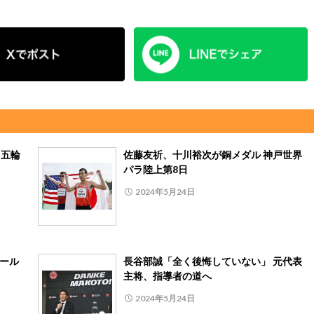
リ五輪
佐藤友祈、十川裕次が銅メダル 神戸世界
パラ陸上第8日
2024年5月24日
ャール
長谷部誠「全く後悔していない」 元代表
主将、指導者の道へ
2024年5月24日