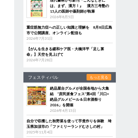
現代書林から新刊『こんなときに
は、まず、漢方！』 漢方三考塾の
15人の医師や薬剤師が執筆
2026年8月5日
重症筋無力症への正しい知識と理解を 8月8日広島
市で公開講座、オンライン配信も
2026年7月31日
【がんを生きる緩和ケア医・大橋洋平「足し算
命」】天空を見上げて
2026年7月28日
フェスティバル
もっと見る
絶品屋台グルメが全国各地から大集
結 “庶民派食フェス”第4回「川口×
絶品グルメビール＆日本酒祭り
2026」を開催
2026年4月15日
自分で収穫した秋野菜を使って芋煮作りを体験 埼
玉県加須市の「ファミリーランドむさしの村」
2025年11月4日