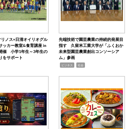
マリノス×日清オイリオグル
先端技術で園芸農業の持続的発展目
サッカー教室&食育講座 in
指す 久留米工業大学が「ふくおか
開催 小学1年生～3年生の
未来型園芸農業創出コンソーシア
りをサポート
ム」参画
,
,
ビジネス
社会