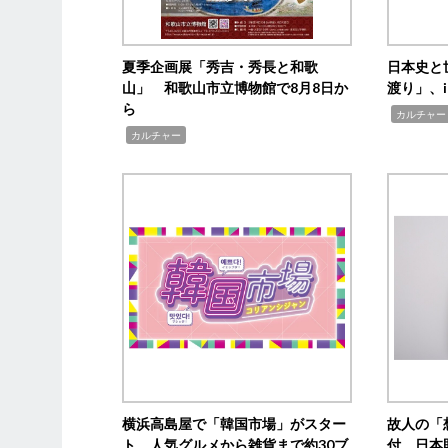
夏季企画展「秀吉・秀長と和歌
日本史と
山」 和歌山市立博物館で8月8日か
渡り」、i
ら
,
カルチャー
,
カルチャー
横浜高島屋で「韓国市場」がスター
故人の「
ト 人気グルメから雑貨まで約30ブ
付 日本