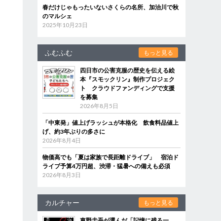
春だけじゃもったいないさくらの名所、加治川で秋
のマルシェ
2025年10月23日
ふむふむ
もっと見る
四日市の公害克服の歴史を伝える絵
本『スモックリン』制作プロジェク
ト クラウドファンディングで支援
を募集
2026年8月5日
「中東発」値上げラッシュが本格化 飲食料品値上
げ、約3年ぶりの多さに
2026年8月4日
物価高でも「夏は家族で長距離ドライブ」 宿泊ド
ライブ予算4万円超、渋滞・猛暑への備えも必須
2026年8月3日
カルチャー
もっと見る
東野圭吾が選んだ「記憶に残る一