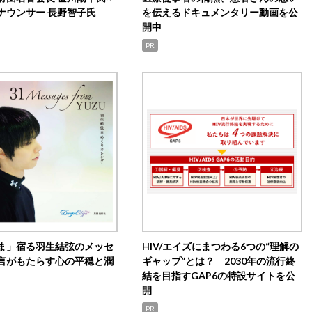
ナウンサー 長野智子氏
を伝えるドキュメンタリー動画を公
開中
PR
ま」宿る羽生結弦のメッセ
HIV/エイズにまつわる6つの“理解の
言がもたらす心の平穏と潤
ギャップ”とは？ 2030年の流行終
結を目指すGAP6の特設サイトを公
開
PR