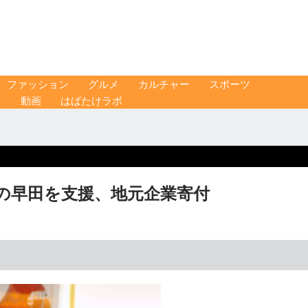
ファッション
グルメ
カルチャー
スポーツ
ス
動画
はばたけラボ
の早田を支援、地元企業寄付