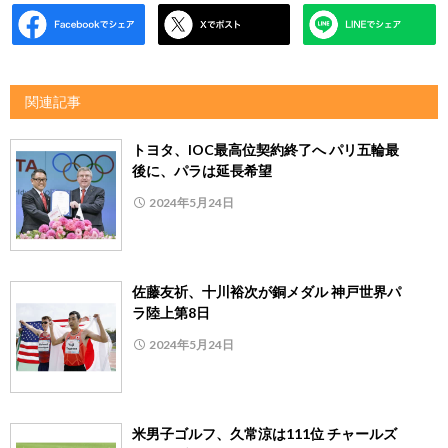
関連記事
トヨタ、IOC最高位契約終了へ パリ五輪最
後に、パラは延長希望
2024年5月24日
佐藤友祈、十川裕次が銅メダル 神戸世界パ
ラ陸上第8日
2024年5月24日
米男子ゴルフ、久常涼は111位 チャールズ