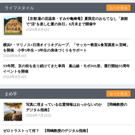
ライフスタイル
もっと見る
【京都 湯の花温泉・すみや亀峰菴】夏限定のおもてなし「旅館
で“涼”を楽しむ夏の休日」8月末まで開催中
2026年8月6日
横浜F・マリノス×日清オイリオグループ、「サッカー教室&食育講座 in 宮崎」
を開催 小学1年生～3年生の身体づくりをサポート
2026年8月6日
55年間、京の街を走り続けてきた車両 嵐山線・モボ301形、運行開始55周年
イベントを開催
2026年8月6日
まめ学
もっと見る
写真に埋まっている位置情報はおっかないのか 【岡嶋教授の
デジタル指南】
2026年7月22日
ゼロトラストって何？ 【岡嶋教授のデジタル指南】