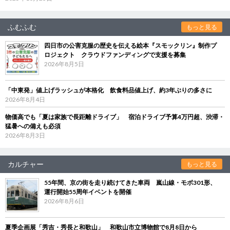
ふむふむ
もっと見る
四日市の公害克服の歴史を伝える絵本『スモックリン』制作プ
ロジェクト クラウドファンディングで支援を募集
2026年8月5日
「中東発」値上げラッシュが本格化 飲食料品値上げ、約3年ぶりの多さに
2026年8月4日
物価高でも「夏は家族で長距離ドライブ」 宿泊ドライブ予算4万円超、渋滞・
猛暑への備えも必須
2026年8月3日
カルチャー
もっと見る
55年間、京の街を走り続けてきた車両 嵐山線・モボ301形、
運行開始55周年イベントを開催
2026年8月6日
夏季企画展「秀吉・秀長と和歌山」 和歌山市立博物館で8月8日から