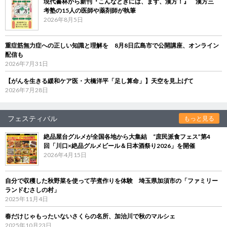
現代書林から新刊『こんなときには、まず、漢方！』 漢方三
考塾の15人の医師や薬剤師が執筆
2026年8月5日
重症筋無力症への正しい知識と理解を 8月8日広島市で公開講座、オンライン
配信も
2026年7月31日
【がんを生きる緩和ケア医・大橋洋平「足し算命」】天空を見上げて
2026年7月28日
フェスティバル
もっと見る
絶品屋台グルメが全国各地から大集結 “庶民派食フェス”第4
回「川口×絶品グルメビール＆日本酒祭り2026」を開催
2026年4月15日
自分で収穫した秋野菜を使って芋煮作りを体験 埼玉県加須市の「ファミリー
ランドむさしの村」
2025年11月4日
春だけじゃもったいないさくらの名所、加治川で秋のマルシェ
2025年10月23日