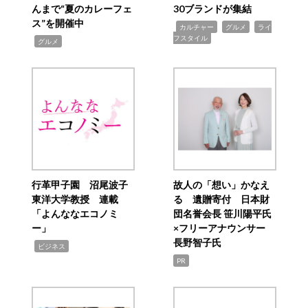
んまで“夏のカレーフェ
30ブランドが集結
ス”を開催中
,
,
,
カルチャー
グルメ
ライ
フスタイル
,
グルメ
行革甲子園 沼尾波子
故人の「想い」かなえ
東洋大学教授 連載
る 遺贈寄付 日本財
「よんななエコノミ
団名誉会長 笹川陽平氏
ー」
×フリーアナウンサー
長野智子氏
,
ビジネス
PR