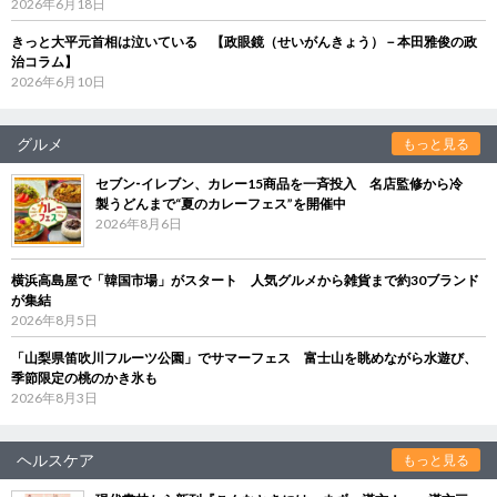
2026年6月18日
きっと大平元首相は泣いている 【政眼鏡（せいがんきょう）－本田雅俊の政
治コラム】
2026年6月10日
グルメ
もっと見る
セブン‐イレブン、カレー15商品を一斉投入 名店監修から冷
製うどんまで“夏のカレーフェス”を開催中
2026年8月6日
横浜高島屋で「韓国市場」がスタート 人気グルメから雑貨まで約30ブランド
が集結
2026年8月5日
「山梨県笛吹川フルーツ公園」でサマーフェス 富士山を眺めながら水遊び、
季節限定の桃のかき氷も
2026年8月3日
ヘルスケア
もっと見る