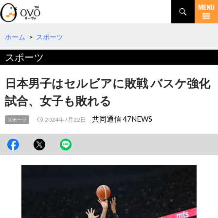
検
索
コ
ン
テ
ホーム
>
スポーツ
ン
スポーツ
ツ
へ
移
日本男子はセルビアに敗戦 バスケ強化
動
試合、女子も敗れる
共同通信 47NEWS
2024年7月22日
スポーツ