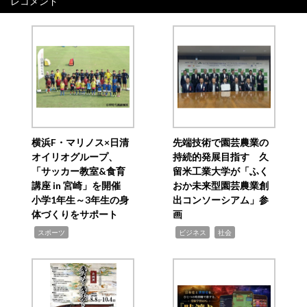
レコメンド
横浜F・マリノス×日清
先端技術で園芸農業の
オイリオグループ、
持続的発展目指す 久
「サッカー教室&食育
留米工業大学が「ふく
講座 in 宮崎」を開催
おか未来型園芸農業創
小学1年生～3年生の身
出コンソーシアム」参
体づくりをサポート
画
,
,
,
スポーツ
ビジネス
社会