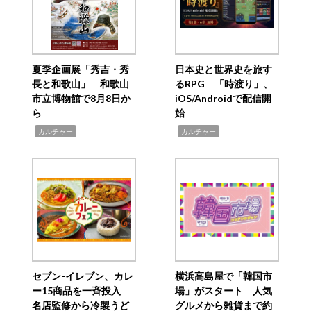
夏季企画展「秀吉・秀
日本史と世界史を旅す
長と和歌山」 和歌山
るRPG 「時渡り」、
市立博物館で8月8日か
iOS/Androidで配信開
ら
始
,
,
カルチャー
カルチャー
セブン‐イレブン、カレ
横浜高島屋で「韓国市
ー15商品を一斉投入
場」がスタート 人気
名店監修から冷製うど
グルメから雑貨まで約