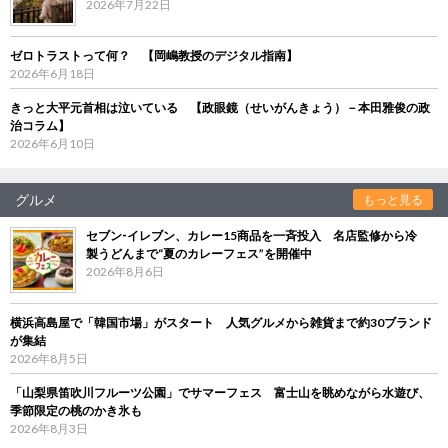
2026年7月22日
ゼロトラストって何？ 【岡嶋教授のデジタル指南】
2026年6月18日
きっと大平元首相は泣いている 【政眼鏡（せいがんきょう）－本田雅俊の政
治コラム】
2026年6月10日
グルメ
もっと見る
セブン‐イレブン、カレー15商品を一斉投入 名店監修から冷
製うどんまで“夏のカレーフェス”を開催中
2026年8月6日
横浜高島屋で「韓国市場」がスタート 人気グルメから雑貨まで約30ブランド
が集結
2026年8月5日
「山梨県笛吹川フルーツ公園」でサマーフェス 富士山を眺めながら水遊び、
季節限定の桃のかき氷も
2026年8月3日