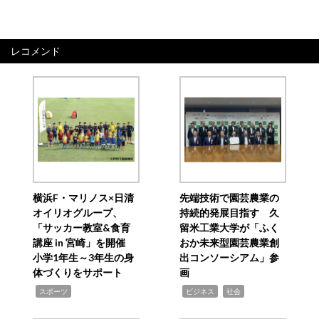
レコメンド
横浜F・マリノス×日清
先端技術で園芸農業の
オイリオグループ、
持続的発展目指す 久
「サッカー教室&食育
留米工業大学が「ふく
講座 in 宮崎」を開催
おか未来型園芸農業創
小学1年生～3年生の身
出コンソーシアム」参
体づくりをサポート
画
,
,
,
スポーツ
ビジネス
社会