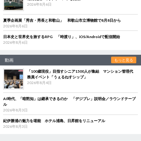
2026年8月6日
夏季企画展「秀吉・秀長と和歌山」 和歌山市立博物館で8月8日から
2026年8月6日
日本史と世界史を旅するRPG 「時渡り」、iOS/Androidで配信開始
2026年8月6日
動画
もっと見る
「100歳現役」目指すシニア1500人が集結 マンション管理代
務員イベント「うぇるねすシップ」
2026年8月4日
AI時代、「暗黙知」は継承できるのか 「デジブレ」説明会／ラウンドテーブ
ル
2026年8月3日
紀伊勝浦の魅力を堪能 ホテル浦島、日昇館をリニューアル
2026年8月3日