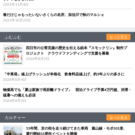
2025年11月4日
春だけじゃもったいないさくらの名所、加治川で秋のマルシェ
2025年10月23日
ふむふむ
もっと見る
四日市の公害克服の歴史を伝える絵本『スモックリン』制作プ
ロジェクト クラウドファンディングで支援を募集
2026年8月5日
「中東発」値上げラッシュが本格化 飲食料品値上げ、約3年ぶりの多さに
2026年8月4日
物価高でも「夏は家族で長距離ドライブ」 宿泊ドライブ予算4万円超、渋滞・
猛暑への備えも必須
2026年8月3日
カルチャー
もっと見る
55年間、京の街を走り続けてきた車両 嵐山線・モボ301形、
運行開始55周年イベントを開催