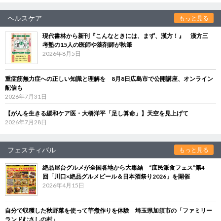
ヘルスケア
もっと見る
現代書林から新刊『こんなときには、まず、漢方！』 漢方三
考塾の15人の医師や薬剤師が執筆
2026年8月5日
重症筋無力症への正しい知識と理解を 8月8日広島市で公開講座、オンライン
配信も
2026年7月31日
【がんを生きる緩和ケア医・大橋洋平「足し算命」】天空を見上げて
2026年7月28日
フェスティバル
もっと見る
絶品屋台グルメが全国各地から大集結 “庶民派食フェス”第4
回「川口×絶品グルメビール＆日本酒祭り2026」を開催
2026年4月15日
自分で収穫した秋野菜を使って芋煮作りを体験 埼玉県加須市の「ファミリー
ランドむさしの村」