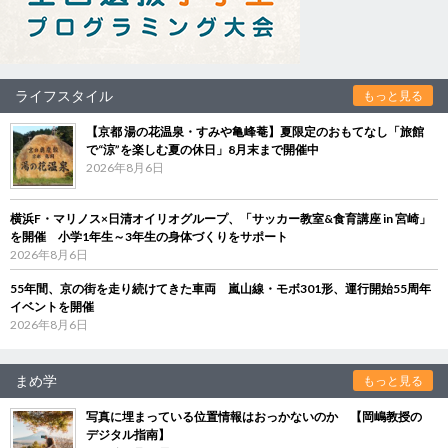
ライフスタイル
もっと見る
【京都 湯の花温泉・すみや亀峰菴】夏限定のおもてなし「旅館
で“涼”を楽しむ夏の休日」8月末まで開催中
2026年8月6日
横浜F・マリノス×日清オイリオグループ、「サッカー教室&食育講座 in 宮崎」
を開催 小学1年生～3年生の身体づくりをサポート
2026年8月6日
55年間、京の街を走り続けてきた車両 嵐山線・モボ301形、運行開始55周年
イベントを開催
2026年8月6日
まめ学
もっと見る
写真に埋まっている位置情報はおっかないのか 【岡嶋教授の
デジタル指南】