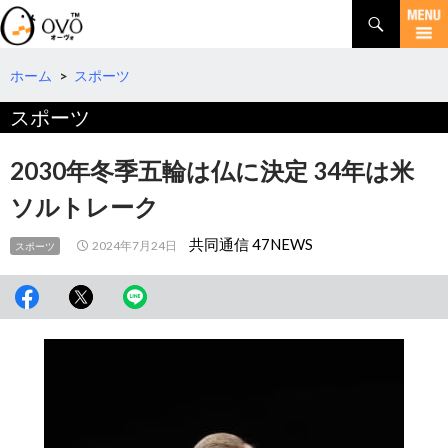
検
索
コ
ン
テ
ホーム
>
スポーツ
ン
スポーツ
ツ
へ
移
2030年冬季五輪は仏に決定 34年は米
動
ソルトレーク
共同通信 47NEWS
2024年7月24日
スポーツ