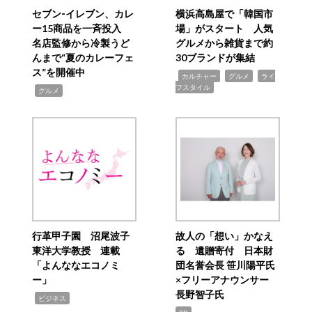
セブン‐イレブン、カレ
横浜高島屋で「韓国市
ー15商品を一斉投入
場」がスタート 人気
名店監修から冷製うど
グルメから雑貨まで約
んまで“夏のカレーフェ
30ブランドが集結
ス”を開催中
,
,
,
カルチャー
グルメ
ライ
フスタイル
,
グルメ
行革甲子園 沼尾波子
故人の「想い」かなえ
東洋大学教授 連載
る 遺贈寄付 日本財
「よんななエコノミ
団名誉会長 笹川陽平氏
ー」
×フリーアナウンサー
長野智子氏
,
ビジネス