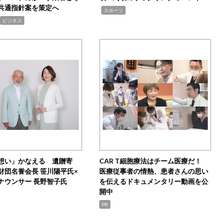
共通指針案を策定へ
,
スポーツ
ビジネス
想い」かなえる 遺贈寄
CAR T細胞療法はチーム医療だ！
財団名誉会長 笹川陽平氏×
医療従事者の情熱、患者さんの思い
ナウンサー 長野智子氏
を伝えるドキュメンタリー動画を公
開中
PR