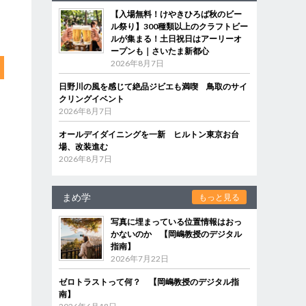
【入場無料！けやきひろば秋のビー
ル祭り】300種類以上のクラフトビー
ルが集まる！土日祝日はアーリーオ
ープンも｜さいたま新都心
2026年8月7日
日野川の風を感じて絶品ジビエも満喫 鳥取のサイ
クリングイベント
2026年8月7日
オールデイダイニングを一新 ヒルトン東京お台
場、改装進む
2026年8月7日
まめ学
もっと見る
写真に埋まっている位置情報はおっ
かないのか 【岡嶋教授のデジタル
指南】
2026年7月22日
ゼロトラストって何？ 【岡嶋教授のデジタル指
南】