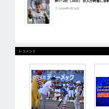
神1―2巨（26日） 巨人が終盤に逆
2024年5月26日
レコメンド