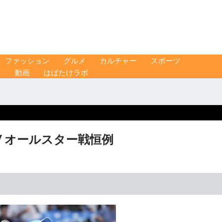
ファッション
グルメ
カルチャー
スポーツ
ス
動画
はばたけラボ
 オールスター戦恒例