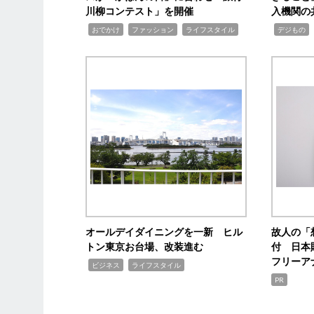
川柳コンテスト」を開催
入機関の
,
,
,
,
,
おでかけ
ファッション
ライフスタイル
デジもの
オールデイダイニングを一新 ヒル
故人の「
トン東京お台場、改装進む
付 日本
フリーア
,
,
ビジネス
ライフスタイル
PR