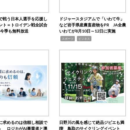
で戦う日本人選手を応援し
ドジャースタジアムで「いわて牛」
ント＝トロイデン戦全試合
など岩手県産農畜産物をPR JA全農
0が今季も無料放送
いわてが8月10日～12日に実施
,
,
スポーツ
ビジネス
Iに求めるのは信頼し相談で
日野川の風を感じて絶品ジビエも満
」 ロジカがAI事業者と導
喫 鳥取のサイクリングイベント