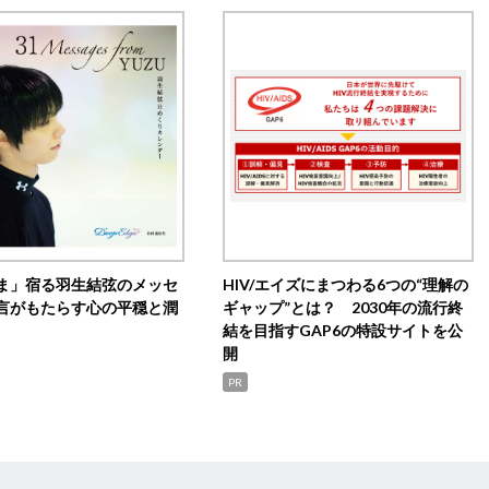
ま」宿る羽生結弦のメッセ
HIV/エイズにまつわる6つの“理解の
言がもたらす心の平穏と潤
ギャップ”とは？ 2030年の流行終
結を目指すGAP6の特設サイトを公
開
PR