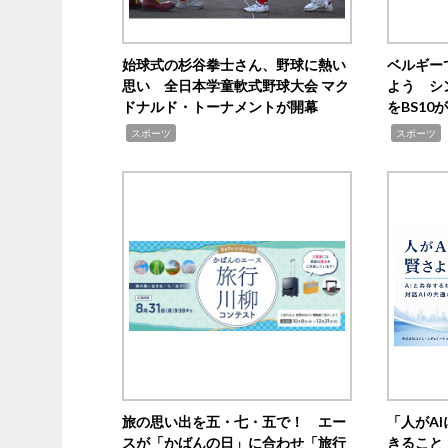
始球式の杉谷拳士さん、野球に熱い
ベルギー
思い 全日本学童軟式野球大会 マク
よう シ
ドナルド・トーナメントが開幕
をBS1
,
,
スポーツ
スポーツ
旅の思い出を五・七・五で！ エー
「人がA
スが「かばんの日」に合わせ「旅行
きること