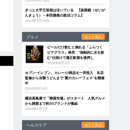
2026年6月18日
きっと大平元首相は泣いている 【政眼鏡（せいが
んきょう）－本田雅俊の政治コラム】
2026年6月10日
グルメ
もっと見る
ビールだけ飲むと倒れる「ふらつく
ビアグラス」発売 “強制的に水を飲
む”仕掛けで適正飲酒を後押し
2026年8月7日
セブン‐イレブン、カレー15商品を一斉投入 名店
監修から冷製うどんまで“夏のカレーフェス”を開催
中
2026年8月6日
横浜高島屋で「韓国市場」がスタート 人気グルメ
から雑貨まで約30ブランドが集結
2026年8月5日
ヘルスケア
もっと見る