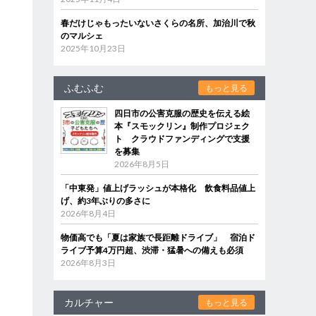
春だけじゃもったいないさくらの名所、加治川で秋
のマルシェ
2025年10月23日
ふむふむ
もっと見る
四日市の公害克服の歴史を伝える絵
本『スモックリン』制作プロジェク
ト クラウドファンディングで支援
を募集
2026年8月5日
「中東発」値上げラッシュが本格化 飲食料品値上
げ、約3年ぶりの多さに
2026年8月4日
物価高でも「夏は家族で長距離ドライブ」 宿泊ド
ライブ予算4万円超、渋滞・猛暑への備えも必須
2026年8月3日
カルチャー
もっと見る