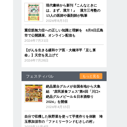
現代書林から新刊『こんなときに
は、まず、漢方！』 漢方三考塾の
15人の医師や薬剤師が執筆
2026年8月5日
重症筋無力症への正しい知識と理解を 8月8日広島
市で公開講座、オンライン配信も
2026年7月31日
【がんを生きる緩和ケア医・大橋洋平「足し算
命」】天空を見上げて
2026年7月28日
フェスティバル
もっと見る
絶品屋台グルメが全国各地から大集
結 “庶民派食フェス”第4回「川口×
絶品グルメビール＆日本酒祭り
2026」を開催
2026年4月15日
自分で収穫した秋野菜を使って芋煮作りを体験 埼
玉県加須市の「ファミリーランドむさしの村」
2025年11月4日