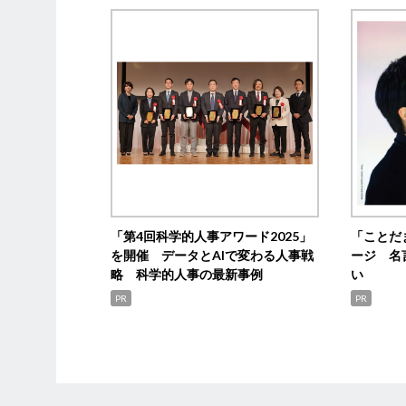
「第4回科学的人事アワード2025」
「ことだ
を開催 データとAIで変わる人事戦
ージ 名
略 科学的人事の最新事例
い
PR
PR