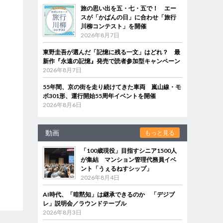
旅の思い出を五・七・五で！ エー
スが「かばんの日」に合わせ「旅行
川柳コンテスト」を開催
2026年8月7日
東野圭吾が選んだ「記憶に残る一文」はどれ？ 最
新作『永遠の記憶』発売で読者参加型キャンペーン
2026年8月7日
55年間、京の街を走り続けてきた車両 嵐山線・モ
ボ301形、運行開始55周年イベントを開催
2026年8月6日
動画
もっと見る
「100歳現役」目指すシニア1500人
が集結 マンション管理代務員イベ
ント「うぇるねすシップ」
2026年8月4日
AI時代、「暗黙知」は継承できるのか 「デジブ
レ」説明会／ラウンドテーブル
2026年8月3日