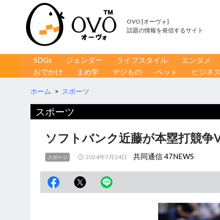
OVO [オーヴォ]
話題の情報を発信するサイト
コンテンツへ移動
検
SDGs
ジェンダー
ライフスタイル
エンタメ
索
おでかけ
まめ学
デジもの
ペット
ビジネ
ホーム
>
スポーツ
スポーツ
ソフトバンク近藤が本塁打競争V
共同通信 47NEWS
2024年7月24日
スポーツ