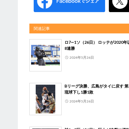
関連記事
ロ7―1ソ（26日） ロッテが2020
8連勝
2024年5月26日
Bリーグ決勝、広島がタイに戻す 第
琉球下し1勝1敗
2024年5月26日