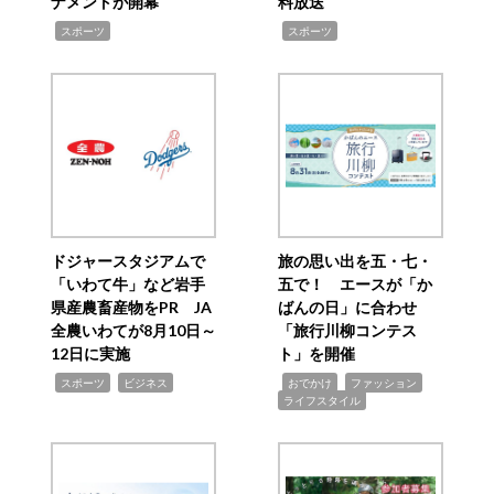
ナメントが開幕
料放送
,
,
スポーツ
スポーツ
ドジャースタジアムで
旅の思い出を五・七・
「いわて牛」など岩手
五で！ エースが「か
県産農畜産物をPR JA
ばんの日」に合わせ
全農いわてが8月10日～
「旅行川柳コンテス
12日に実施
ト」を開催
,
,
,
,
,
スポーツ
ビジネス
おでかけ
ファッション
ライフスタイル