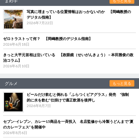
まめ学
もっと見る
写真に埋まっている位置情報はおっかないのか 【岡嶋教授の
デジタル指南】
2026年7月22日
ゼロトラストって何？ 【岡嶋教授のデジタル指南】
2026年6月18日
きっと大平元首相は泣いている 【政眼鏡（せいがんきょう）－本田雅俊の政
治コラム】
2026年6月10日
グルメ
もっと見る
ビールだけ飲むと倒れる「ふらつくビアグラス」発売 “強制
的に水を飲む”仕掛けで適正飲酒を後押し
2026年8月7日
セブン‐イレブン、カレー15商品を一斉投入 名店監修から冷製うどんまで“夏
のカレーフェス”を開催中
2026年8月6日