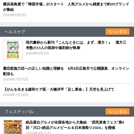
横浜高島屋で「韓国市場」がスタート 人気グルメから雑貨まで約30ブランド
が集結
2026年8月5日
ヘルスケア
もっと見る
現代書林から新刊『こんなときには、まず、漢方！』 漢方三
考塾の15人の医師や薬剤師が執筆
2026年8月5日
重症筋無力症への正しい知識と理解を 8月8日広島市で公開講座、オンライン
配信も
2026年7月31日
【がんを生きる緩和ケア医・大橋洋平「足し算命」】天空を見上げて
2026年7月28日
フェスティバル
もっと見る
絶品屋台グルメが全国各地から大集結 “庶民派食フェス”第4
回「川口×絶品グルメビール＆日本酒祭り2026」を開催
2026年4月15日