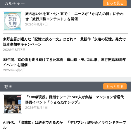
カルチャー
もっと見る
旅の思い出を五・七・五で！ エースが「かばんの日」に合わ
せ「旅行川柳コンテスト」を開催
2026年8月7日
東野圭吾が選んだ「記憶に残る一文」はどれ？ 最新作『永遠の記憶』発売で
読者参加型キャンペーン
2026年8月7日
55年間、京の街を走り続けてきた車両 嵐山線・モボ301形、運行開始55周年
イベントを開催
2026年8月6日
動画
もっと見る
「100歳現役」目指すシニア1500人が集結 マンション管理代
務員イベント「うぇるねすシップ」
2026年8月4日
AI時代、「暗黙知」は継承できるのか 「デジブレ」説明会／ラウンドテーブ
ル