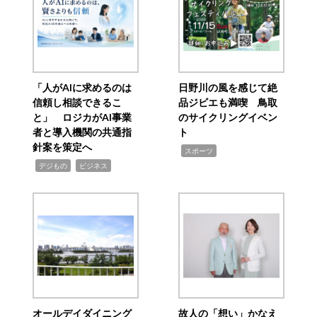
「人がAIに求めるのは
日野川の風を感じて絶
信頼し相談できるこ
品ジビエも満喫 鳥取
と」 ロジカがAI事業
のサイクリングイベン
者と導入機関の共通指
ト
針案を策定へ
,
スポーツ
,
,
デジもの
ビジネス
オールデイダイニング
故人の「想い」かなえ