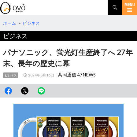
検
索
コ
ン
テ
ホーム
>
ビジネス
ン
ビジネス
ツ
へ
移
パナソニック、蛍光灯生産終了へ 27年
動
末、長年の歴史に幕
共同通信 47NEWS
2024年8月16日
ビジネス