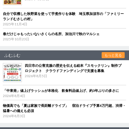
自分で収穫した秋野菜を使って芋煮作りを体験 埼玉県加須市の「ファミリー
ランドむさしの村」
2025年11月4日
春だけじゃもったいないさくらの名所、加治川で秋のマルシェ
2025年10月23日
ふむふむ
もっと見る
四日市の公害克服の歴史を伝える絵本『スモックリン』制作プ
ロジェクト クラウドファンディングで支援を募集
2026年8月5日
「中東発」値上げラッシュが本格化 飲食料品値上げ、約3年ぶりの多さに
2026年8月4日
物価高でも「夏は家族で長距離ドライブ」 宿泊ドライブ予算4万円超、渋滞・
猛暑への備えも必須
2026年8月3日