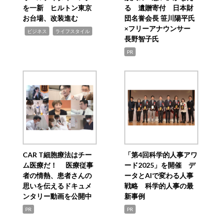
を一新 ヒルトン東京
る 遺贈寄付 日本財
お台場、改装進む
団名誉会長 笹川陽平氏
×フリーアナウンサー
,
,
ビジネス
ライフスタイル
長野智子氏
PR
CAR T細胞療法はチー
「第4回科学的人事アワ
ム医療だ！ 医療従事
ード2025」を開催 デ
者の情熱、患者さんの
ータとAIで変わる人事
思いを伝えるドキュメ
戦略 科学的人事の最
ンタリー動画を公開中
新事例
PR
PR