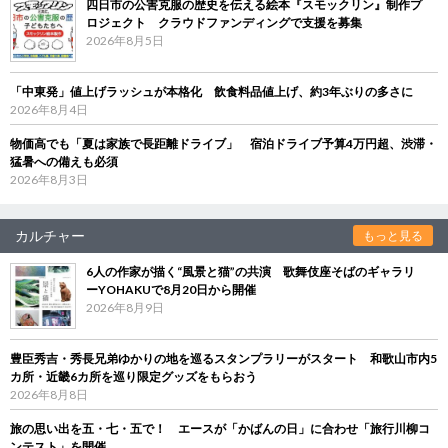
四日市の公害克服の歴史を伝える絵本『スモックリン』制作プ
ロジェクト クラウドファンディングで支援を募集
2026年8月5日
「中東発」値上げラッシュが本格化 飲食料品値上げ、約3年ぶりの多さに
2026年8月4日
物価高でも「夏は家族で長距離ドライブ」 宿泊ドライブ予算4万円超、渋滞・
猛暑への備えも必須
2026年8月3日
カルチャー
もっと見る
6人の作家が描く“風景と猫”の共演 歌舞伎座そばのギャラリ
ーYOHAKUで8月20日から開催
2026年8月9日
豊臣秀吉・秀長兄弟ゆかりの地を巡るスタンプラリーがスタート 和歌山市内5
カ所・近畿6カ所を巡り限定グッズをもらおう
2026年8月8日
旅の思い出を五・七・五で！ エースが「かばんの日」に合わせ「旅行川柳コ
ンテスト」を開催