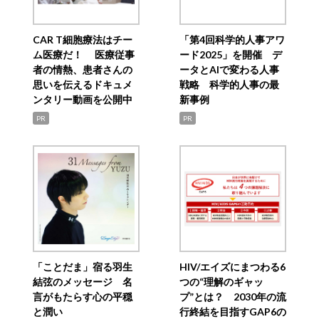
CAR T細胞療法はチー
「第4回科学的人事アワ
ム医療だ！ 医療従事
ード2025」を開催 デ
者の情熱、患者さんの
ータとAIで変わる人事
思いを伝えるドキュメ
戦略 科学的人事の最
ンタリー動画を公開中
新事例
PR
PR
「ことだま」宿る羽生
HIV/エイズにまつわる6
結弦のメッセージ 名
つの“理解のギャッ
言がもたらす心の平穏
プ”とは？ 2030年の流
と潤い
行終結を目指すGAP6の