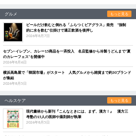
グルメ
もっと見る
ビールだけ飲むと倒れる「ふらつくビアグラス」発売 “強制
的に水を飲む”仕掛けで適正飲酒を後押し
2026年8月7日
セブン‐イレブン、カレー15商品を一斉投入 名店監修から冷製うどんまで“夏
のカレーフェス”を開催中
2026年8月6日
横浜高島屋で「韓国市場」がスタート 人気グルメから雑貨まで約30ブランド
が集結
2026年8月5日
ヘルスケア
もっと見る
現代書林から新刊『こんなときには、まず、漢方！』 漢方三
考塾の15人の医師や薬剤師が執筆
2026年8月5日