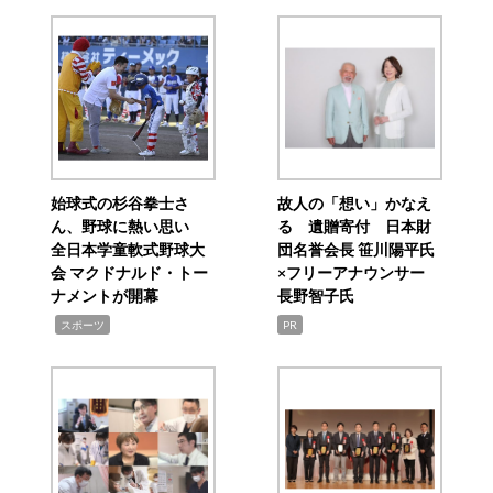
始球式の杉谷拳士さ
故人の「想い」かなえ
ん、野球に熱い思い
る 遺贈寄付 日本財
全日本学童軟式野球大
団名誉会長 笹川陽平氏
会 マクドナルド・トー
×フリーアナウンサー
ナメントが開幕
長野智子氏
,
スポーツ
PR