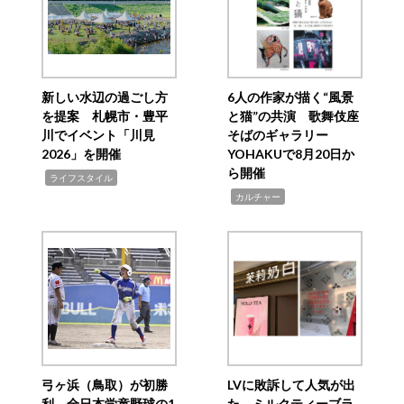
新しい水辺の過ごし方
6人の作家が描く“風景
を提案 札幌市・豊平
と猫”の共演 歌舞伎座
川でイベント「川見
そばのギャラリー
2026」を開催
YOHAKUで8月20日か
ら開催
,
ライフスタイル
,
カルチャー
弓ヶ浜（鳥取）が初勝
LVに敗訴して人気が出
利 全日本学童野球の1
た ミルクティーブラ