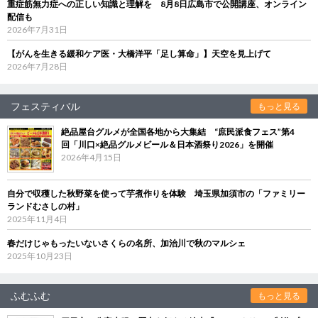
重症筋無力症への正しい知識と理解を 8月8日広島市で公開講座、オンライン
配信も
2026年7月31日
【がんを生きる緩和ケア医・大橋洋平「足し算命」】天空を見上げて
2026年7月28日
フェスティバル
もっと見る
絶品屋台グルメが全国各地から大集結 “庶民派食フェス”第4
回「川口×絶品グルメビール＆日本酒祭り2026」を開催
2026年4月15日
自分で収穫した秋野菜を使って芋煮作りを体験 埼玉県加須市の「ファミリー
ランドむさしの村」
2025年11月4日
春だけじゃもったいないさくらの名所、加治川で秋のマルシェ
2025年10月23日
ふむふむ
もっと見る