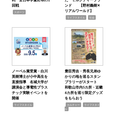
回戦
ンド 【野村義樹✕
リアルワールド】
,
スポーツ
,
,
ライフスタイル
社会
ノーベル賞受賞・白川
豊臣秀吉・秀長兄弟ゆ
英樹博士が小中高生を
かりの地を巡るスタン
直接指導 名城大学が
プラリーがスタート
講演会と導電性プラス
和歌山市内5カ所・近畿
チック実験イベントを
6カ所を巡り限定グッズ
開催
をもらおう
,
,
,
ライフスタイル
カルチャー
ライフスタイ
ル