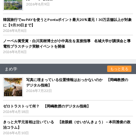
2026年8月9日
韓国旅行でau PAYを使うとPontaポイント最大20％還元！30万店舗以上が対象
に【9月30日まで】
2026年8月8日
ノーベル賞受賞・白川英樹博士が小中高生を直接指導 名城大学が講演会と導
電性プラスチック実験イベントを開催
2026年8月8日
まめ学
もっと見る
写真に埋まっている位置情報はおっかないのか 【岡嶋教授の
デジタル指南】
2026年7月22日
ゼロトラストって何？ 【岡嶋教授のデジタル指南】
2026年6月18日
きっと大平元首相は泣いている 【政眼鏡（せいがんきょう）－本田雅俊の政
治コラム】
2026年6月10日