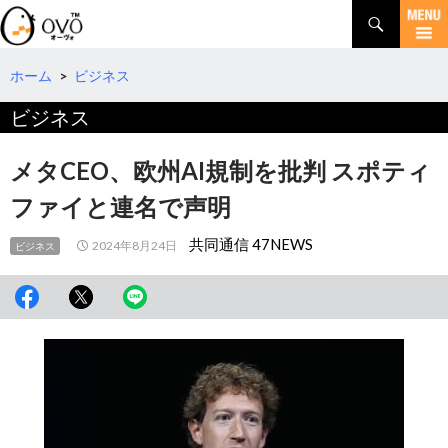
検
索
コ
ン
テ
ホーム
>
ビジネス
ン
ビジネス
ツ
へ
移
メタCEO、欧州AI規制を批判 スポティ
動
ファイと連名で声明
共同通信 47NEWS
2024年8月24日
ビジネス