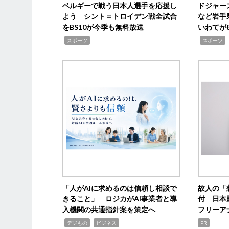
ベルギーで戦う日本人選手を応援し
ドジャー
よう シント＝トロイデン戦全試合
など岩手
をBS10が今季も無料放送
いわてが8
,
,
,
スポーツ
スポーツ
「人がAIに求めるのは信頼し相談で
故人の「
きること」 ロジカがAI事業者と導
付 日本
入機関の共通指針案を策定へ
フリーア
,
,
デジもの
ビジネス
PR