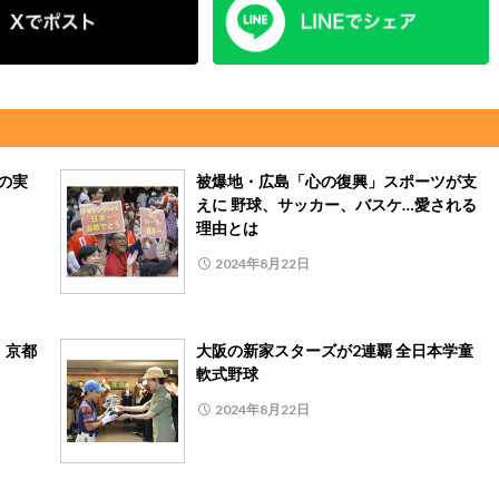
の実
被爆地・広島「心の復興」スポーツが支
えに 野球、サッカー、バスケ…愛される
理由とは
2024年8月22日
、京都
大阪の新家スターズが2連覇 全日本学童
軟式野球
2024年8月22日