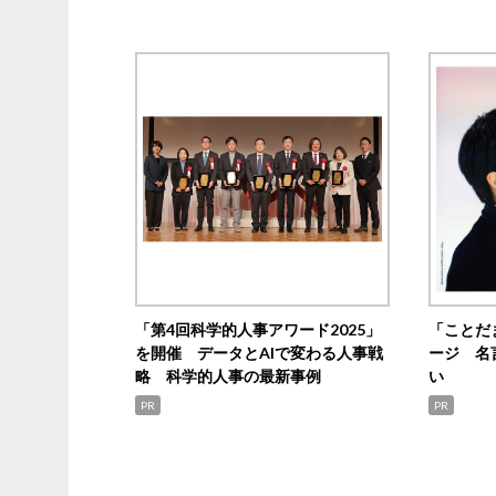
「第4回科学的人事アワード2025」
「ことだ
を開催 データとAIで変わる人事戦
ージ 名
略 科学的人事の最新事例
い
PR
PR