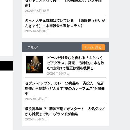
ゼロトラストって何？ 【岡嶋教授のデジタル指
南】
2026年6月18日
きっと大平元首相は泣いている 【政眼鏡（せいが
んきょう）－本田雅俊の政治コラム】
2026年6月10日
グルメ
もっと見る
ビールだけ飲むと倒れる「ふらつく
ビアグラス」発売 “強制的に水を飲
む”仕掛けで適正飲酒を後押し
2026年8月7日
セブン‐イレブン、カレー15商品を一斉投入 名店
監修から冷製うどんまで“夏のカレーフェス”を開催
中
2026年8月6日
横浜高島屋で「韓国市場」がスタート 人気グルメ
から雑貨まで約30ブランドが集結
2026年8月5日