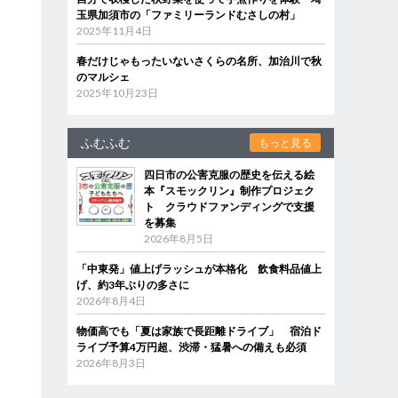
玉県加須市の「ファミリーランドむさしの村」
2025年11月4日
春だけじゃもったいないさくらの名所、加治川で秋
のマルシェ
2025年10月23日
ふむふむ
もっと見る
四日市の公害克服の歴史を伝える絵
本『スモックリン』制作プロジェク
ト クラウドファンディングで支援
を募集
2026年8月5日
「中東発」値上げラッシュが本格化 飲食料品値上
げ、約3年ぶりの多さに
2026年8月4日
物価高でも「夏は家族で長距離ドライブ」 宿泊ド
ライブ予算4万円超、渋滞・猛暑への備えも必須
2026年8月3日