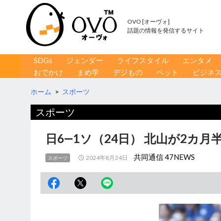
OVO [オーヴォ]
話題の情報を発信するサイト
コンテンツへ移動
検
SDGs
ジェンダー
ライフスタイル
エンタメ
索
おでかけ
まめ学
デジもの
ペット
ビジネ
ホーム
>
スポーツ
スポーツ
日6―1ソ（24日） 北山が2カ月
共同通信 47NEWS
2024年8月24日
スポーツ