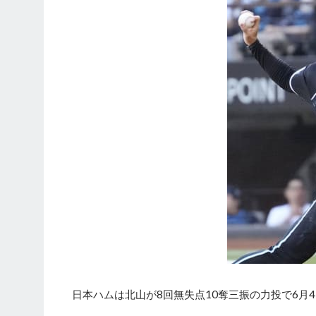
日本ハムは北山が8回無失点10奪三振の力投で6月