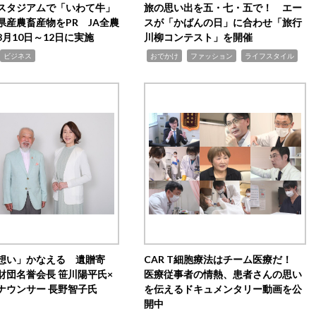
スタジアムで「いわて牛」
旅の思い出を五・七・五で！ エー
県産農畜産物をPR JA全農
スが「かばんの日」に合わせ「旅行
月10日～12日に実施
川柳コンテスト」を開催
,
,
,
ビジネス
おでかけ
ファッション
ライフスタイル
想い」かなえる 遺贈寄
CAR T細胞療法はチーム医療だ！
財団名誉会長 笹川陽平氏×
医療従事者の情熱、患者さんの思い
ナウンサー 長野智子氏
を伝えるドキュメンタリー動画を公
開中