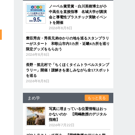
ノーベル賞受賞・白川英樹博士が小
中高生を直接指導 名城大学が講演
会と導電性プラスチック実験イベン
トを開催
2026年8月8日
豊臣秀吉・秀長兄弟ゆかりの地を巡るスタンプラリ
ーがスタート 和歌山市内5カ所・近畿6カ所を巡り
限定グッズをもらおう
2026年8月8日
長野・筑北村で「ちくほくタイムトラベルスタンプ
ラリー」開催！謎解きを楽しみながら全17スポット
を巡る
2026年8月8日
まめ学
もっと見る
写真に埋まっている位置情報はおっ
かないのか 【岡嶋教授のデジタル
指南】
2026年7月22日