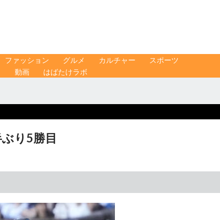
ファッション
グルメ
カルチャー
スポーツ
ス
動画
はばたけラボ
半ぶり5勝目