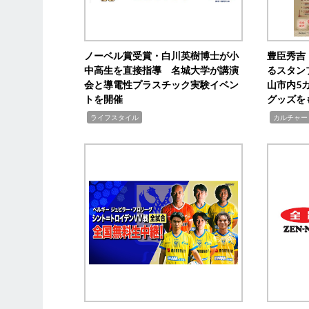
ノーベル賞受賞・白川英樹博士が小
豊臣秀吉
中高生を直接指導 名城大学が講演
るスタン
会と導電性プラスチック実験イベン
山市内5
トを開催
グッズを
,
,
ライフスタイル
カルチャー