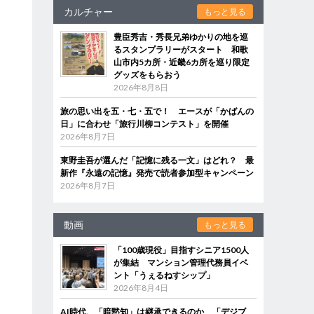
カルチャー
もっと見る
豊臣秀吉・秀長兄弟ゆかりの地を巡
るスタンプラリーがスタート 和歌
山市内5カ所・近畿6カ所を巡り限定
グッズをもらおう
2026年8月8日
旅の思い出を五・七・五で！ エースが「かばんの
日」に合わせ「旅行川柳コンテスト」を開催
2026年8月7日
東野圭吾が選んだ「記憶に残る一文」はどれ？ 最
新作『永遠の記憶』発売で読者参加型キャンペーン
2026年8月7日
動画
もっと見る
「100歳現役」目指すシニア1500人
が集結 マンション管理代務員イベ
ント「うぇるねすシップ」
2026年8月4日
AI時代、「暗黙知」は継承できるのか 「デジブ