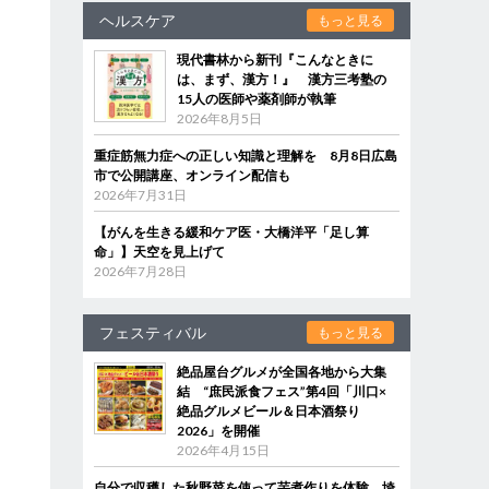
ヘルスケア
もっと見る
現代書林から新刊『こんなときに
は、まず、漢方！』 漢方三考塾の
15人の医師や薬剤師が執筆
2026年8月5日
重症筋無力症への正しい知識と理解を 8月8日広島
市で公開講座、オンライン配信も
2026年7月31日
【がんを生きる緩和ケア医・大橋洋平「足し算
命」】天空を見上げて
2026年7月28日
フェスティバル
もっと見る
絶品屋台グルメが全国各地から大集
結 “庶民派食フェス”第4回「川口×
絶品グルメビール＆日本酒祭り
2026」を開催
2026年4月15日
自分で収穫した秋野菜を使って芋煮作りを体験 埼