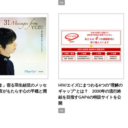
PR
ま」宿る羽生結弦のメッセ
HIV/エイズにまつわる6つの“理解の
言がもたらす心の平穏と潤
ギャップ”とは？ 2030年の流行終
結を目指すGAP6の特設サイトを公
開
PR