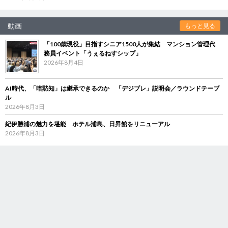
動画
もっと見る
「100歳現役」目指すシニア1500人が集結 マンション管理代
務員イベント「うぇるねすシップ」
2026年8月4日
AI時代、「暗黙知」は継承できるのか 「デジブレ」説明会／ラウンドテーブ
ル
2026年8月3日
紀伊勝浦の魅力を堪能 ホテル浦島、日昇館をリニューアル
2026年8月3日