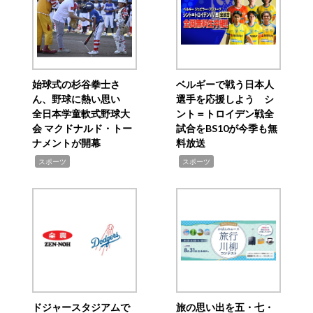
始球式の杉谷拳士さ
ベルギーで戦う日本人
ん、野球に熱い思い
選手を応援しよう シ
全日本学童軟式野球大
ント＝トロイデン戦全
会 マクドナルド・トー
試合をBS10が今季も無
ナメントが開幕
料放送
,
,
スポーツ
スポーツ
ドジャースタジアムで
旅の思い出を五・七・