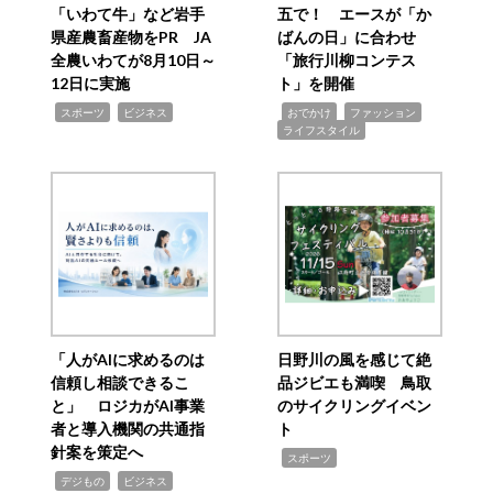
「いわて牛」など岩手
五で！ エースが「か
県産農畜産物をPR JA
ばんの日」に合わせ
全農いわてが8月10日～
「旅行川柳コンテス
12日に実施
ト」を開催
,
,
,
,
,
スポーツ
ビジネス
おでかけ
ファッション
ライフスタイル
「人がAIに求めるのは
日野川の風を感じて絶
信頼し相談できるこ
品ジビエも満喫 鳥取
と」 ロジカがAI事業
のサイクリングイベン
者と導入機関の共通指
ト
針案を策定へ
,
スポーツ
,
,
デジもの
ビジネス