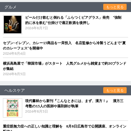
グルメ
もっと見る
ビールだけ飲むと倒れる「ふらつくビアグラス」発売 “強制
的に水を飲む”仕掛けで適正飲酒を後押し
2026年8月7日
セブン‐イレブン、カレー15商品を一斉投入 名店監修から冷製うどんまで“夏
のカレーフェス”を開催中
2026年8月6日
横浜高島屋で「韓国市場」がスタート 人気グルメから雑貨まで約30ブランド
が集結
2026年8月5日
ヘルスケア
もっと見る
現代書林から新刊『こんなときには、まず、漢方！』 漢方三
考塾の15人の医師や薬剤師が執筆
2026年8月5日
重症筋無力症への正しい知識と理解を 8月8日広島市で公開講座、オンライン