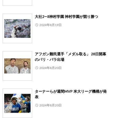
大社2―8神村学園 神村学園が競り勝つ
2024年8月19日
アフガン難民選手「メダル取る」 28日開幕
のパリ・パラ出場
2024年8月20日
ターナーらが週間MVP 米大リーグ機構が発
表
2024年8月20日