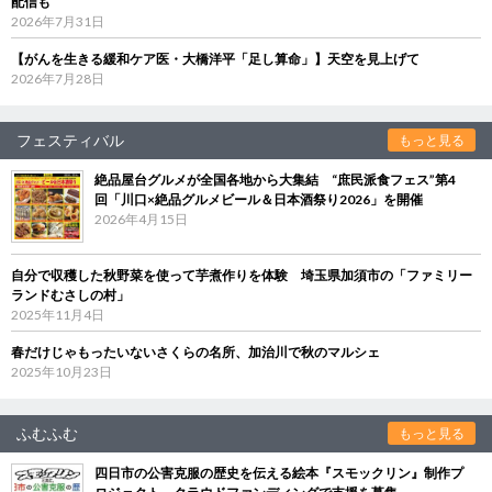
配信も
2026年7月31日
【がんを生きる緩和ケア医・大橋洋平「足し算命」】天空を見上げて
2026年7月28日
フェスティバル
もっと見る
絶品屋台グルメが全国各地から大集結 “庶民派食フェス”第4
回「川口×絶品グルメビール＆日本酒祭り2026」を開催
2026年4月15日
自分で収穫した秋野菜を使って芋煮作りを体験 埼玉県加須市の「ファミリー
ランドむさしの村」
2025年11月4日
春だけじゃもったいないさくらの名所、加治川で秋のマルシェ
2025年10月23日
ふむふむ
もっと見る
四日市の公害克服の歴史を伝える絵本『スモックリン』制作プ