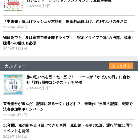
ロジェクト クラウドファンディングで支援を募集
2026年8月5日
「中東発」値上げラッシュが本格化 飲食料品値上げ、約3年ぶりの多さに
2026年8月4日
物価高でも「夏は家族で長距離ドライブ」 宿泊ドライブ予算4万円超、渋滞・
猛暑への備えも必須
2026年8月3日
カルチャー
もっと見る
旅の思い出を五・七・五で！ エースが「かばんの日」に合わ
せ「旅行川柳コンテスト」を開催
2026年8月7日
東野圭吾が選んだ「記憶に残る一文」はどれ？ 最新作『永遠の記憶』発売で
読者参加型キャンペーン
2026年8月7日
55年間、京の街を走り続けてきた車両 嵐山線・モボ301形、運行開始55周年
イベントを開催
2026年8月6日