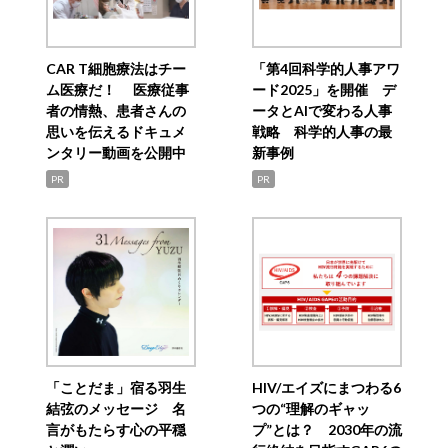
CAR T細胞療法はチー
「第4回科学的人事アワ
ム医療だ！ 医療従事
ード2025」を開催 デ
者の情熱、患者さんの
ータとAIで変わる人事
思いを伝えるドキュメ
戦略 科学的人事の最
ンタリー動画を公開中
新事例
PR
PR
「ことだま」宿る羽生
HIV/エイズにまつわる6
結弦のメッセージ 名
つの“理解のギャッ
言がもたらす心の平穏
プ”とは？ 2030年の流