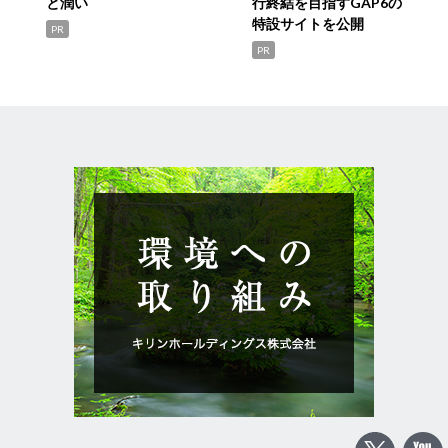
と潤い
行終結を目指すGAP6の
特設サイトを公開
PR
PR