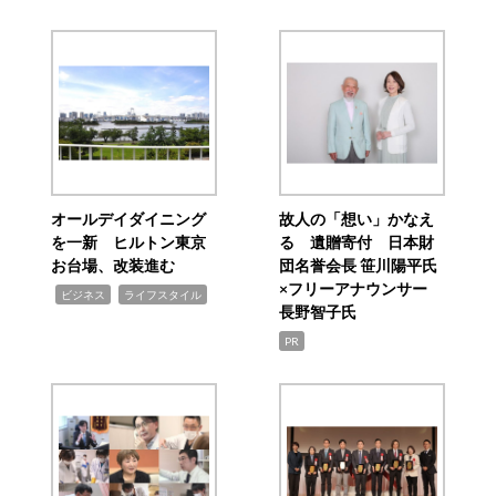
オールデイダイニング
故人の「想い」かなえ
を一新 ヒルトン東京
る 遺贈寄付 日本財
お台場、改装進む
団名誉会長 笹川陽平氏
×フリーアナウンサー
,
,
ビジネス
ライフスタイル
長野智子氏
PR