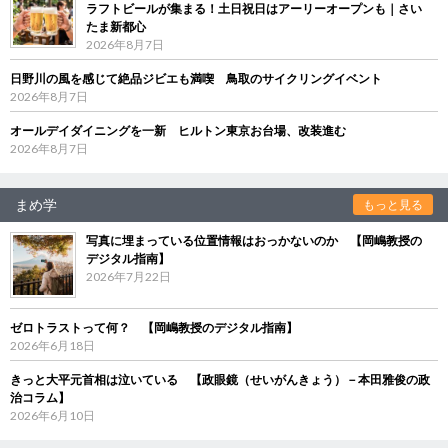
ラフトビールが集まる！土日祝日はアーリーオープンも｜さい
たま新都心
2026年8月7日
日野川の風を感じて絶品ジビエも満喫 鳥取のサイクリングイベント
2026年8月7日
オールデイダイニングを一新 ヒルトン東京お台場、改装進む
2026年8月7日
まめ学
もっと見る
写真に埋まっている位置情報はおっかないのか 【岡嶋教授の
デジタル指南】
2026年7月22日
ゼロトラストって何？ 【岡嶋教授のデジタル指南】
2026年6月18日
きっと大平元首相は泣いている 【政眼鏡（せいがんきょう）－本田雅俊の政
治コラム】
2026年6月10日