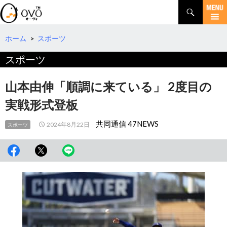
検
索
コ
ン
テ
ホーム
>
スポーツ
ン
スポーツ
ツ
へ
移
山本由伸「順調に来ている」 2度目の
動
実戦形式登板
共同通信 47NEWS
2024年8月22日
スポーツ