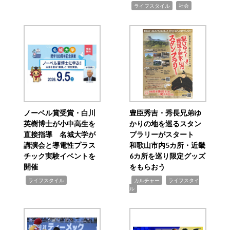
,
,
ライフスタイル
社会
ノーベル賞受賞・白川
豊臣秀吉・秀長兄弟ゆ
英樹博士が小中高生を
かりの地を巡るスタン
直接指導 名城大学が
プラリーがスタート
講演会と導電性プラス
和歌山市内5カ所・近畿
チック実験イベントを
6カ所を巡り限定グッズ
開催
をもらおう
,
,
,
ライフスタイル
カルチャー
ライフスタイ
ル