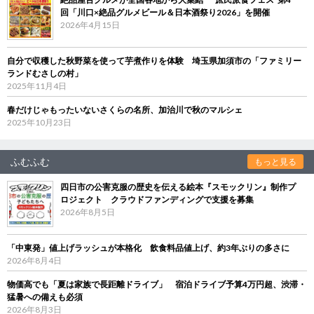
回「川口×絶品グルメビール＆日本酒祭り2026」を開催
2026年4月15日
自分で収穫した秋野菜を使って芋煮作りを体験 埼玉県加須市の「ファミリー
ランドむさしの村」
2025年11月4日
春だけじゃもったいないさくらの名所、加治川で秋のマルシェ
2025年10月23日
ふむふむ
もっと見る
四日市の公害克服の歴史を伝える絵本『スモックリン』制作プ
ロジェクト クラウドファンディングで支援を募集
2026年8月5日
「中東発」値上げラッシュが本格化 飲食料品値上げ、約3年ぶりの多さに
2026年8月4日
物価高でも「夏は家族で長距離ドライブ」 宿泊ドライブ予算4万円超、渋滞・
猛暑への備えも必須
2026年8月3日