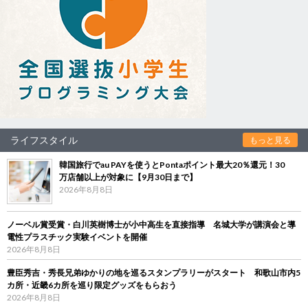
ライフスタイル
もっと見る
韓国旅行でau PAYを使うとPontaポイント最大20％還元！30
万店舗以上が対象に【9月30日まで】
2026年8月8日
ノーベル賞受賞・白川英樹博士が小中高生を直接指導 名城大学が講演会と導
電性プラスチック実験イベントを開催
2026年8月8日
豊臣秀吉・秀長兄弟ゆかりの地を巡るスタンプラリーがスタート 和歌山市内5
カ所・近畿6カ所を巡り限定グッズをもらおう
2026年8月8日