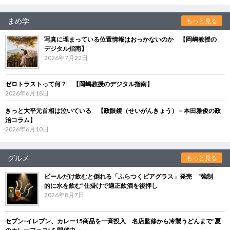
まめ学
もっと見る
写真に埋まっている位置情報はおっかないのか 【岡嶋教授の
デジタル指南】
2026年7月22日
ゼロトラストって何？ 【岡嶋教授のデジタル指南】
2026年6月18日
きっと大平元首相は泣いている 【政眼鏡（せいがんきょう）－本田雅俊の政
治コラム】
2026年6月10日
グルメ
もっと見る
ビールだけ飲むと倒れる「ふらつくビアグラス」発売 “強制
的に水を飲む”仕掛けで適正飲酒を後押し
2026年8月7日
セブン‐イレブン、カレー15商品を一斉投入 名店監修から冷製うどんまで“夏