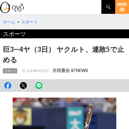
検
索
コ
ン
テ
ホーム
>
スポーツ
ン
スポーツ
ツ
へ
移
巨3―4ヤ（3日） ヤクルト、連敗5で止
動
める
共同通信 47NEWS
2024年9月3日
スポーツ