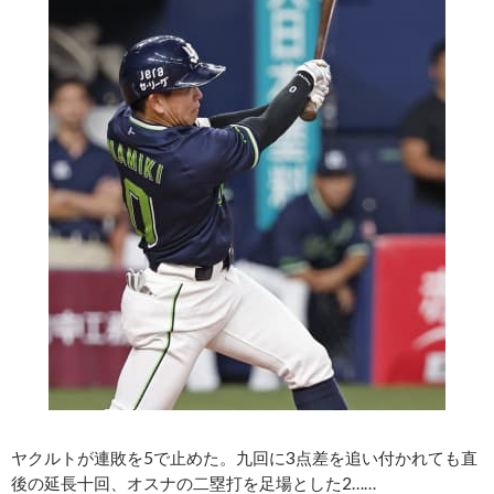
ヤクルトが連敗を5で止めた。九回に3点差を追い付かれても直
後の延長十回、オスナの二塁打を足場とした2……