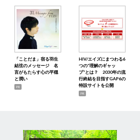
「ことだま」宿る羽生
HIV/エイズにまつわる6
結弦のメッセージ 名
つの“理解のギャッ
言がもたらす心の平穏
プ”とは？ 2030年の流
と潤い
行終結を目指すGAP6の
特設サイトを公開
PR
PR