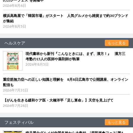
のカレーフェス”を開催中
2026年8月6日
横浜高島屋で「韓国市場」がスタート 人気グルメから雑貨まで約30ブランド
が集結
2026年8月5日
ヘルスケア
もっと見る
現代書林から新刊『こんなときには、まず、漢方！』 漢方三
考塾の15人の医師や薬剤師が執筆
2026年8月5日
重症筋無力症への正しい知識と理解を 8月8日広島市で公開講座、オンライン
配信も
2026年7月31日
【がんを生きる緩和ケア医・大橋洋平「足し算命」】天空を見上げて
2026年7月28日
フェスティバル
もっと見る
絶品屋台グルメが全国各地から大集結 “庶民派食フェス”第4