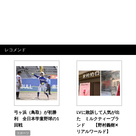
レコメンド
弓ヶ浜（鳥取）が初勝
LVに敗訴して人気が出
利 全日本学童野球の1
た ミルクティーブラ
回戦
ンド 【野村義樹✕
リアルワールド】
,
スポーツ