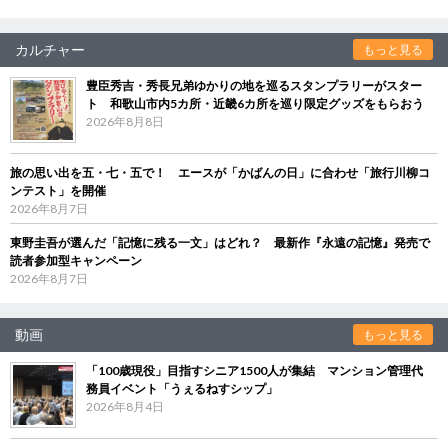
カルチャー
もっと見る
豊臣秀吉・秀長兄弟ゆかりの地を巡るスタンプラリーがスター
ト 和歌山市内5カ所・近畿6カ所を巡り限定グッズをもらおう
2026年8月8日
旅の思い出を五・七・五で！ エースが「かばんの日」に合わせ「旅行川柳コ
ンテスト」を開催
2026年8月7日
東野圭吾が選んだ「記憶に残る一文」はどれ？ 最新作『永遠の記憶』発売で
読者参加型キャンペーン
2026年8月7日
動画
もっと見る
「100歳現役」目指すシニア1500人が集結 マンション管理代
務員イベント「うぇるねすシップ」
2026年8月4日