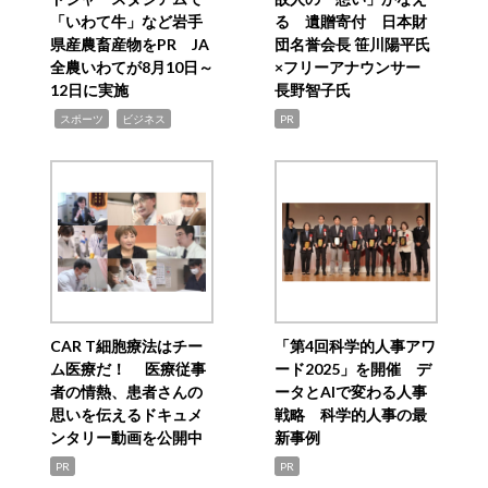
「いわて牛」など岩手
る 遺贈寄付 日本財
県産農畜産物をPR JA
団名誉会長 笹川陽平氏
全農いわてが8月10日～
×フリーアナウンサー
12日に実施
長野智子氏
,
,
スポーツ
ビジネス
PR
CAR T細胞療法はチー
「第4回科学的人事アワ
ム医療だ！ 医療従事
ード2025」を開催 デ
者の情熱、患者さんの
ータとAIで変わる人事
思いを伝えるドキュメ
戦略 科学的人事の最
ンタリー動画を公開中
新事例
PR
PR