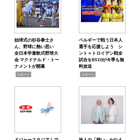
始球式の杉谷拳士さ
ベルギーで戦う日本人
ん、野球に熱い思い
選手を応援しよう シ
全日本学童軟式野球大
ント＝トロイデン戦全
会 マクドナルド・トー
試合をBS10が今季も無
ナメントが開幕
料放送
,
,
スポーツ
スポーツ
ドジャースタジアムで
故人の「想い」かなえ