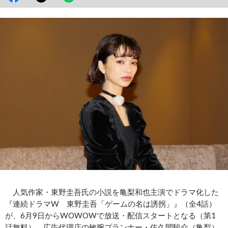
人気作家・東野圭吾氏の小説を亀梨和也主演でドラマ化した
『連続ドラマW 東野圭吾「ゲームの名は誘拐」』（全4話）
が、6月9日からWOWOWで放送・配信スタートとなる（第1
話無料）。広告代理店の敏腕プランナー・佐久間駿介（亀梨）