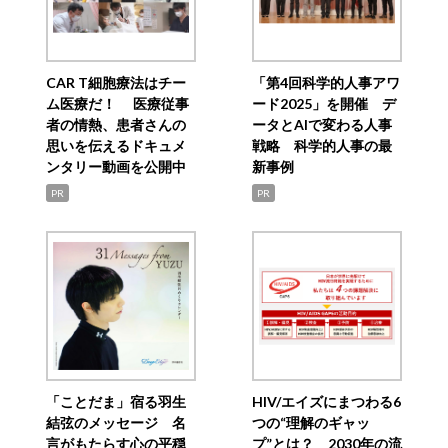
CAR T細胞療法はチー
「第4回科学的人事アワ
ム医療だ！ 医療従事
ード2025」を開催 デ
者の情熱、患者さんの
ータとAIで変わる人事
思いを伝えるドキュメ
戦略 科学的人事の最
ンタリー動画を公開中
新事例
PR
PR
「ことだま」宿る羽生
HIV/エイズにまつわる6
結弦のメッセージ 名
つの“理解のギャッ
言がもたらす心の平穏
プ”とは？ 2030年の流