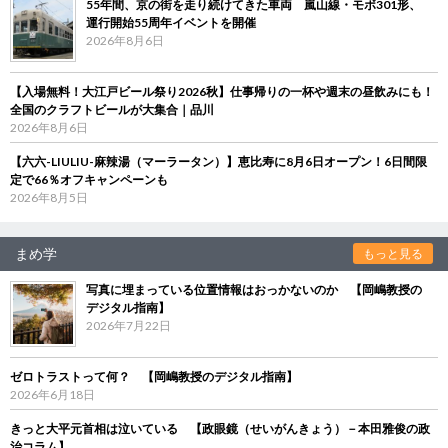
55年間、京の街を走り続けてきた車両 嵐山線・モボ301形、
運行開始55周年イベントを開催
2026年8月6日
【入場無料！大江戸ビール祭り2026秋】仕事帰りの一杯や週末の昼飲みにも！
全国のクラフトビールが大集合｜品川
2026年8月6日
【六六-LIULIU-麻辣湯（マーラータン）】恵比寿に8月6日オープン！6日間限
定で66％オフキャンペーンも
2026年8月5日
まめ学
もっと見る
写真に埋まっている位置情報はおっかないのか 【岡嶋教授の
デジタル指南】
2026年7月22日
ゼロトラストって何？ 【岡嶋教授のデジタル指南】
2026年6月18日
きっと大平元首相は泣いている 【政眼鏡（せいがんきょう）－本田雅俊の政
治コラム】