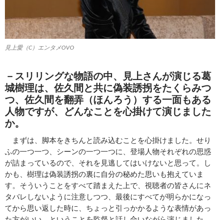
見上愛（C）エンタメOVO
－スリリングな物語の中、見上さんが演じる葛
城樹理は、佐久間と共に偽装誘拐をたくらみつ
つ、佐久間を翻弄（ほんろう）する一面もある
人物ですが、どんなことを心掛けて演じました
か。
まずは、脚本をきちんと読み込むことを心掛けました。せり
ふの一つ一つ、シーンの一つ一つに、登場人物それぞれの思惑
が詰まっているので、それを見逃してはいけないと思って。し
かも、樹理は偽装誘拐の裏に自分の秘めた思いも抱えていま
す。そういうことをすべて踏まえた上で、視聴者の皆さんにネ
タバレしないように注意しつつ、最後にすべてが明らかになっ
てから思い返した時に、ちょっと引っかかるような表情があっ
た方がいい、ということを監督と話し合いながら演じました。