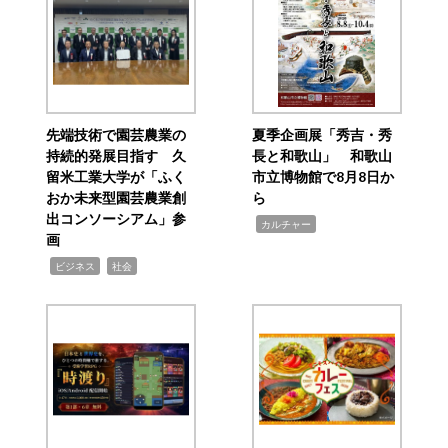
先端技術で園芸農業の
夏季企画展「秀吉・秀
持続的発展目指す 久
長と和歌山」 和歌山
留米工業大学が「ふく
市立博物館で8月8日か
おか未来型園芸農業創
ら
出コンソーシアム」参
,
カルチャー
画
,
,
ビジネス
社会