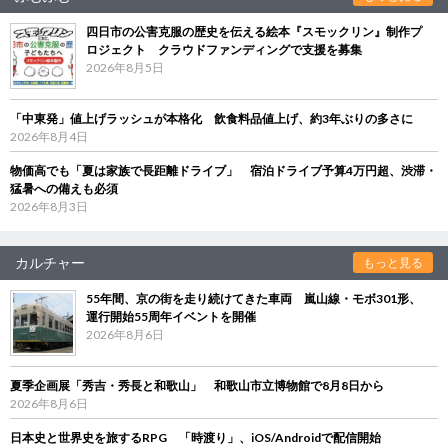
四日市の公害克服の歴史を伝える絵本『スモックリン』制作プ
ロジェクト クラウドファンディングで支援を募集
2026年8月5日
「中東発」値上げラッシュが本格化 飲食料品値上げ、約3年ぶりの多さに
2026年8月4日
物価高でも「夏は家族で長距離ドライブ」 宿泊ドライブ予算4万円超、渋滞・
猛暑への備えも必須
2026年8月3日
カルチャー
もっと見る
55年間、京の街を走り続けてきた車両 嵐山線・モボ301形、
運行開始55周年イベントを開催
2026年8月6日
夏季企画展「秀吉・秀長と和歌山」 和歌山市立博物館で8月8日から
2026年8月6日
日本史と世界史を旅するRPG 「時渡り」、iOS/Androidで配信開始