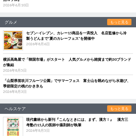
2026年6月10日
グルメ
もっと見る
セブン‐イレブン、カレー15商品を一斉投入 名店監修から冷
製うどんまで“夏のカレーフェス”を開催中
2026年8月6日
横浜高島屋で「韓国市場」がスタート 人気グルメから雑貨まで約30ブランド
が集結
2026年8月5日
「山梨県笛吹川フルーツ公園」でサマーフェス 富士山を眺めながら水遊び、
季節限定の桃のかき氷も
2026年8月3日
ヘルスケア
もっと見る
現代書林から新刊『こんなときには、まず、漢方！』 漢方三
考塾の15人の医師や薬剤師が執筆
2026年8月5日