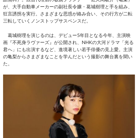
が、大手自動車メーカーの副社長令嬢・葛城樹理と手を組み、
狂言誘拐を実行。さまざまな思惑が絡み合い、その行方が二転
三転していくノンストップサスペンスだ。
葛城樹理を演じるのは、デビュー5年目となる今年、主演映
画『不死身ラヴァーズ』が公開され、NHKの大河ドラマ「光る
君へ」にも出演するなど、進境著しい若手俳優の見上愛。主演
の亀梨からさまざまなことを学んだという撮影の舞台裏を聞い
た。