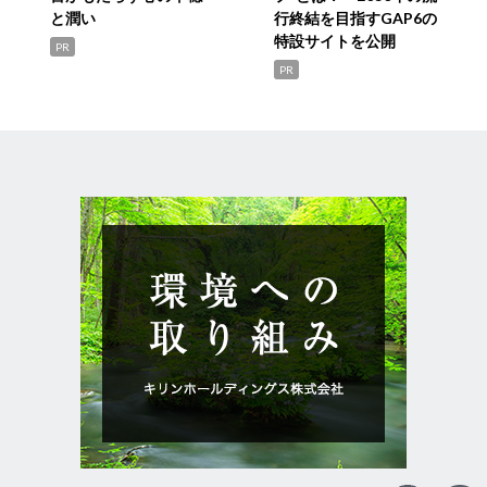
と潤い
行終結を目指すGAP6の
特設サイトを公開
PR
PR