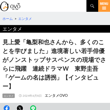
検
索
コ
ン
テ
ホーム
>
エンタメ
ン
エンタメ
ツ
へ
移
見上愛「亀梨和也さんから、多くのこ
動
とを学びました」進境著しい若手俳優
がノンストップサスペンスの現場でさ
らに飛躍 連続ドラマW 東野圭吾
「ゲームの名は誘拐」【インタビュ
ー】
エンタメOVO
2024年6月8日
エンタメ