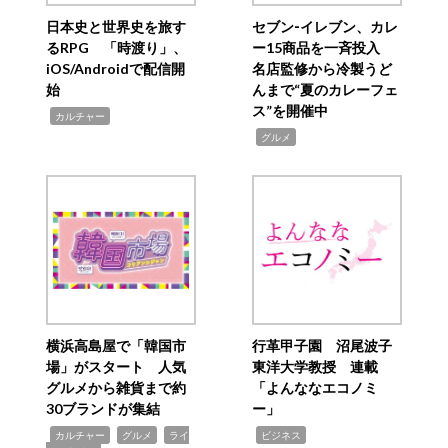
日本史と世界史を旅す
セブン‐イレブン、カレ
るRPG 「時渡り」、
ー15商品を一斉投入
iOS/Androidで配信開
名店監修から冷製うど
始
んまで“夏のカレーフェ
ス”を開催中
,
カルチャー
,
グルメ
横浜高島屋で「韓国市
行革甲子園 沼尾波子
場」がスタート 人気
東洋大学教授 連載
グルメから雑貨まで約
「よんななエコノミ
30ブランドが集結
ー」
,
,
,
,
カルチャー
グルメ
ライ
ビジネス