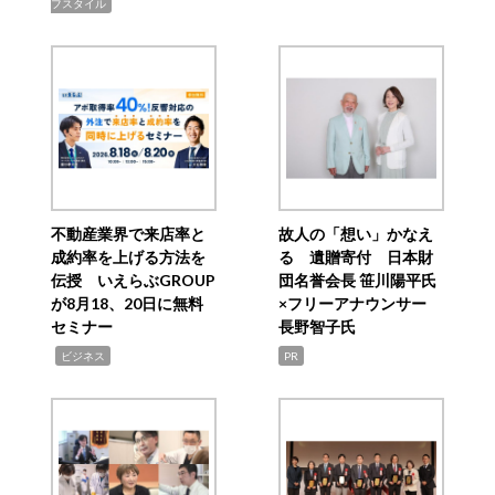
フスタイル
不動産業界で来店率と
故人の「想い」かなえ
成約率を上げる方法を
る 遺贈寄付 日本財
伝授 いえらぶGROUP
団名誉会長 笹川陽平氏
が8月18、20日に無料
×フリーアナウンサー
セミナー
長野智子氏
,
ビジネス
PR