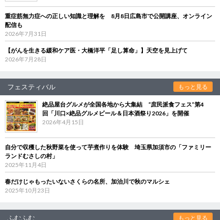
重症筋無力症への正しい知識と理解を 8月8日広島市で公開講座、オンライン
配信も
2026年7月31日
【がんを生きる緩和ケア医・大橋洋平「足し算命」】天空を見上げて
2026年7月28日
フェスティバル
もっと見る
絶品屋台グルメが全国各地から大集結 “庶民派食フェス”第4
回「川口×絶品グルメビール＆日本酒祭り2026」を開催
2026年4月15日
自分で収穫した秋野菜を使って芋煮作りを体験 埼玉県加須市の「ファミリー
ランドむさしの村」
2025年11月4日
春だけじゃもったいないさくらの名所、加治川で秋のマルシェ
2025年10月23日
ふむふむ
もっと見る