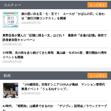
カルチャー
もっと見る
旅の思い出を五・七・五で！ エースが「かばんの日」に合わ
せ「旅行川柳コンテスト」を開催
2026年8月7日
東野圭吾が選んだ「記憶に残る一文」はどれ？ 最新作『永遠の記憶』発売で
読者参加型キャンペーン
2026年8月7日
55年間、京の街を走り続けてきた車両 嵐山線・モボ301形、運行開始55周年
イベントを開催
2026年8月6日
動画
もっと見る
「100歳現役」目指すシニア1500人が集結 マンション管理代
務員イベント「うぇるねすシップ」
2026年8月4日
AI時代、「暗黙知」は継承できるのか 「デジブレ」説明会／ラウンドテーブ
ル