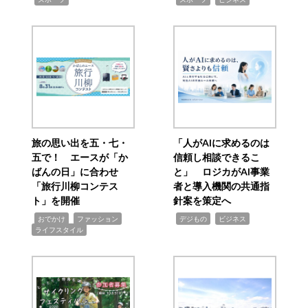
旅の思い出を五・七・
「人がAIに求めるのは
五で！ エースが「か
信頼し相談できるこ
ばんの日」に合わせ
と」 ロジカがAI事業
「旅行川柳コンテス
者と導入機関の共通指
ト」を開催
針案を策定へ
,
,
,
,
,
おでかけ
ファッション
デジもの
ビジネス
ライフスタイル