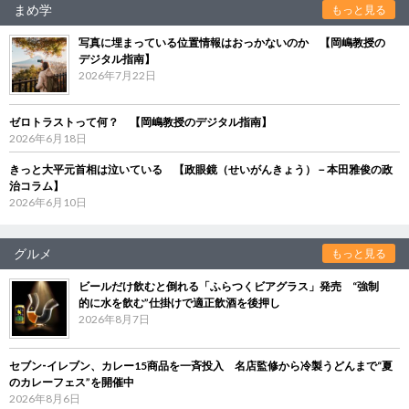
まめ学
もっと見る
写真に埋まっている位置情報はおっかないのか 【岡嶋教授の
デジタル指南】
2026年7月22日
ゼロトラストって何？ 【岡嶋教授のデジタル指南】
2026年6月18日
きっと大平元首相は泣いている 【政眼鏡（せいがんきょう）－本田雅俊の政
治コラム】
2026年6月10日
グルメ
もっと見る
ビールだけ飲むと倒れる「ふらつくビアグラス」発売 “強制
的に水を飲む”仕掛けで適正飲酒を後押し
2026年8月7日
セブン‐イレブン、カレー15商品を一斉投入 名店監修から冷製うどんまで“夏
のカレーフェス”を開催中
2026年8月6日