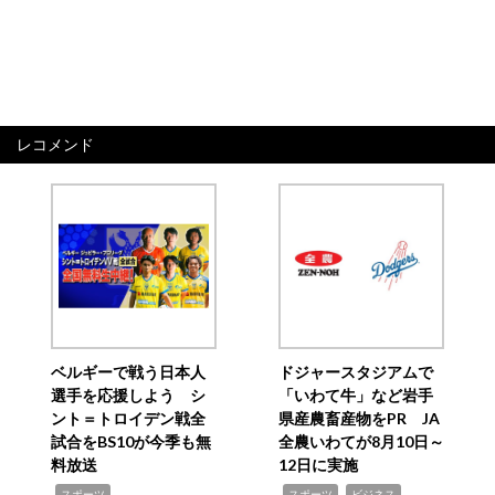
レコメンド
ベルギーで戦う日本人
ドジャースタジアムで
選手を応援しよう シ
「いわて牛」など岩手
ント＝トロイデン戦全
県産農畜産物をPR JA
試合をBS10が今季も無
全農いわてが8月10日～
料放送
12日に実施
,
,
,
スポーツ
スポーツ
ビジネス