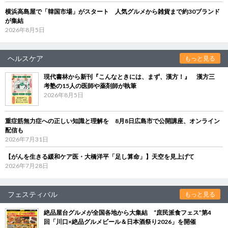
横浜高島屋で「韓国市場」がスタート 人気グルメから雑貨まで約30ブランド
が集結
2026年8月5日
ヘルスケア
もっと見る
現代書林から新刊『こんなときには、まず、漢方！』 漢方三
考塾の15人の医師や薬剤師が執筆
2026年8月5日
重症筋無力症への正しい知識と理解を 8月8日広島市で公開講座、オンライン
配信も
2026年7月31日
【がんを生きる緩和ケア医・大橋洋平「足し算命」】天空を見上げて
2026年7月28日
フェスティバル
もっと見る
絶品屋台グルメが全国各地から大集結 “庶民派食フェス”第4
回「川口×絶品グルメビール＆日本酒祭り2026」を開催