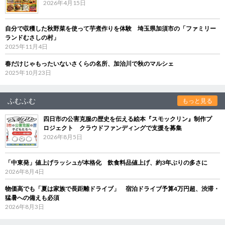
2026年4月15日
自分で収穫した秋野菜を使って芋煮作りを体験 埼玉県加須市の「ファミリー
ランドむさしの村」
2025年11月4日
春だけじゃもったいないさくらの名所、加治川で秋のマルシェ
2025年10月23日
ふむふむ
もっと見る
四日市の公害克服の歴史を伝える絵本『スモックリン』制作プ
ロジェクト クラウドファンディングで支援を募集
2026年8月5日
「中東発」値上げラッシュが本格化 飲食料品値上げ、約3年ぶりの多さに
2026年8月4日
物価高でも「夏は家族で長距離ドライブ」 宿泊ドライブ予算4万円超、渋滞・
猛暑への備えも必須
2026年8月3日