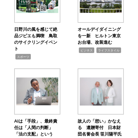
日野川の風を感じて絶
オールデイダイニング
品ジビエも満喫 鳥取
を一新 ヒルトン東京
のサイクリングイベン
お台場、改装進む
ト
,
,
ビジネス
ライフスタイル
,
スポーツ
AIは「手段」、最終責
故人の「想い」かなえ
任は「人間の判断」
る 遺贈寄付 日本財
「法の支配」という
団名誉会長 笹川陽平氏