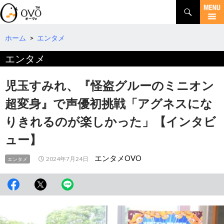
検
索
コ
ン
テ
ホーム
>
エンタメ
ン
エンタメ
ツ
へ
移
児玉すみれ、『怪盗グルーのミニオン
動
超変身』で声優初挑戦「アグネスにな
りきれるのが楽しかった」【インタビ
ュー】
エンタメOVO
2024年7月24日
エンタメ