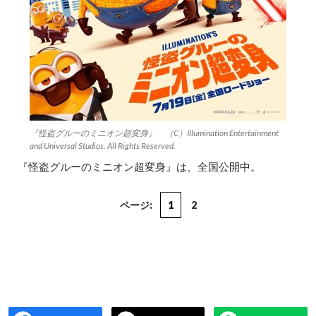
『怪盗グルーのミニオン超変身』 （C）Illumination Entertainment
and Universal Studios. All Rights Reserved.
『怪盗グルーのミニオン超変身』は、全国公開中。
ページ:
1
2