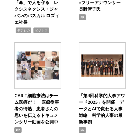
「傘」で人を守る レ
×フリーアナウンサー
クシスネクシス・ジャ
長野智子氏
パンのパスカル ロズィ
PR
エ社長
,
,
デジもの
ビジネス
CAR T細胞療法はチー
「第4回科学的人事アワ
ム医療だ！ 医療従事
ード2025」を開催 デ
者の情熱、患者さんの
ータとAIで変わる人事
思いを伝えるドキュメ
戦略 科学的人事の最
ンタリー動画を公開中
新事例
PR
PR