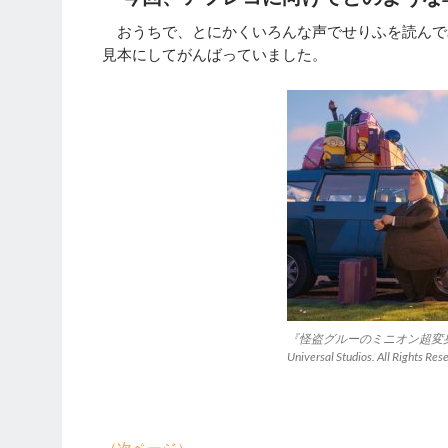
おうちで、とにかくいろんな声でせりふを読んで
見本にしてがんばっていました。
『怪盗グルーのミニオン超変身』 （C）Il
Universal Studios. All Rights Res