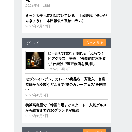
南】
2026年6月18日
きっと大平元首相は泣いている 【政眼鏡（せいが
んきょう）－本田雅俊の政治コラム】
2026年6月10日
グルメ
もっと見る
ビールだけ飲むと倒れる「ふらつく
ビアグラス」発売 “強制的に水を飲
む”仕掛けで適正飲酒を後押し
の
2026年8月7日
も
き
セブン‐イレブン、カレー15商品を一斉投入 名店
監修から冷製うどんまで“夏のカレーフェス”を開催
中
2026年8月6日
横浜高島屋で「韓国市場」がスタート 人気グルメ
から雑貨まで約30ブランドが集結
2026年8月5日