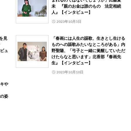
未 『親のお金は誰のもの 法定相続
人』【インタビュー】
2023年10月5日
を見
「春画には人生の謳歌、生きとし生ける
ものへの謳歌みたいなところがある」内
ビュ
野聖陽、「弓子と一緒に覚醒していただ
けたらなと思います」北香那『春画先
生』【インタビュー】
2023年10月10日
キや
の姿