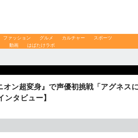
ファッション
グルメ
カルチャー
スポーツ
ス
動画
はばたけラボ
ニオン超変身』で声優初挑戦「アグネス
インタビュー】