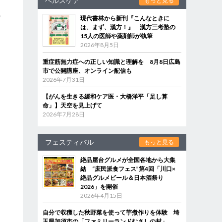
ヘルスケア
もっと見る
の
現代書林から新刊『こんなときに
は、まず、漢方！』 漢方三考塾の
15人の医師や薬剤師が執筆
2026年8月5日
重症筋無力症への正しい知識と理解を 8月8日広島
市で公開講座、オンライン配信も
2026年7月31日
【がんを生きる緩和ケア医・大橋洋平「足し算
命」】天空を見上げて
2026年7月28日
フェスティバル
もっと見る
絶品屋台グルメが全国各地から大集
結 “庶民派食フェス”第4回「川口×
絶品グルメビール＆日本酒祭り
2026」を開催
2026年4月15日
自分で収穫した秋野菜を使って芋煮作りを体験 埼
玉県加須市の「ファミリーランドむさしの村」