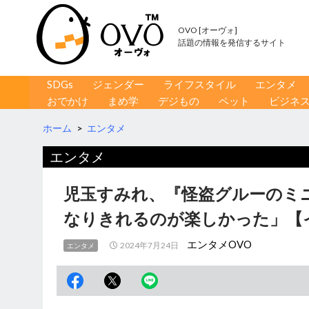
OVO [オーヴォ]
話題の情報を発信するサイト
コンテンツへ移動
検
SDGs
ジェンダー
ライフスタイル
エンタメ
索
おでかけ
まめ学
デジもの
ペット
ビジネ
ホーム
>
エンタメ
エンタメ
児玉すみれ、『怪盗グルーのミ
なりきれるのが楽しかった」【
エンタメOVO
2024年7月24日
エンタメ