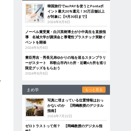
韓国旅行でau PAYを使うとPontaポ
イント最大20％還元！30万店舗以上
が対象に【9月30日まで】
2026年8月8日
ノーベル賞受賞・白川英樹博士が小中高生を直接指
導 名城大学が講演会と導電性プラスチック実験イ
ベントを開催
2026年8月8日
と
豊臣秀吉・秀長兄弟ゆかりの地を巡るスタンプラリ
ーがスタート 和歌山市内5カ所・近畿6カ所を巡り
限定グッズをもらおう
2026年8月8日
？
まめ学
もっと見る
写真に埋まっている位置情報はおっ
かないのか 【岡嶋教授のデジタル
指南】
2026年7月22日
ゼロトラストって何？ 【岡嶋教授のデジタル指
っ