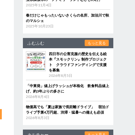
2025年11月4日
春だけじゃもったいないさくらの名所、加治川で秋
のマルシェ
2025年10月23日
ふむふむ
もっと見る
四日市の公害克服の歴史を伝える絵
本『スモックリン』制作プロジェク
ト クラウドファンディングで支援
を募集
2026年8月5日
「中東発」値上げラッシュが本格化 飲食料品値上
げ、約3年ぶりの多さに
2026年8月4日
物価高でも「夏は家族で長距離ドライブ」 宿泊ド
ライブ予算4万円超、渋滞・猛暑への備えも必須
2026年8月3日
カルチャー
もっと見る