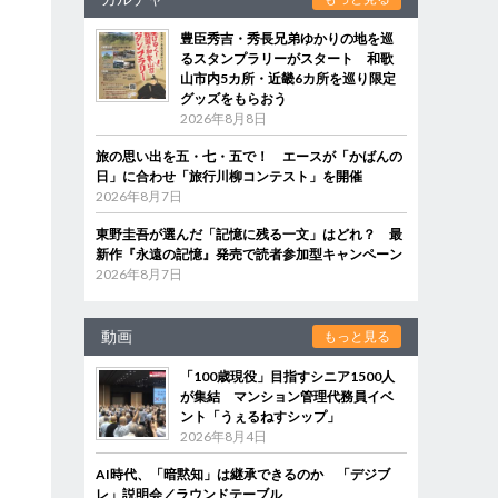
豊臣秀吉・秀長兄弟ゆかりの地を巡
るスタンプラリーがスタート 和歌
山市内5カ所・近畿6カ所を巡り限定
グッズをもらおう
2026年8月8日
旅の思い出を五・七・五で！ エースが「かばんの
日」に合わせ「旅行川柳コンテスト」を開催
2026年8月7日
東野圭吾が選んだ「記憶に残る一文」はどれ？ 最
新作『永遠の記憶』発売で読者参加型キャンペーン
2026年8月7日
動画
もっと見る
「100歳現役」目指すシニア1500人
が集結 マンション管理代務員イベ
ント「うぇるねすシップ」
2026年8月4日
AI時代、「暗黙知」は継承できるのか 「デジブ
レ」説明会／ラウンドテーブル