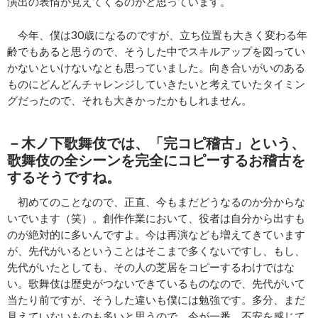
演出の表情が見えてくるのかと思っています。
今年、僕は30歳になるのですが、立ち位置も大きく変わる年
齢でもあると思うので、そうした中でスキルアップを図ってい
かないといけないなとも思っていました。向き合いがいのある
ものにどんどんチャレンジしていきたいと考えていたタイミン
グだったので、それも大きかったかもしれません。
－木ノ下歌舞伎では、「完コピ稽古」という、
歌舞伎の全シーンを完全にコピーするお稽古を
するそうですね。
初めてのことなので、正直、今もまだどうなるのか分からな
いでいます（笑）。創作作業において、役者は自分から出すも
のが絶対的に多いんですよ。今は再演なども増えてきています
が、先代がいるということはそこまで多くないですし、もし、
先代がいたとしても、その人の芝居をコピーするわけではな
い。歌舞伎は歴史がつないできているものなので、先代がいて
当たり前ですが、そうした違いも僕には勉強です。多分、まだ
見えていないものも多いと思うので、今が一番、不安を感じて