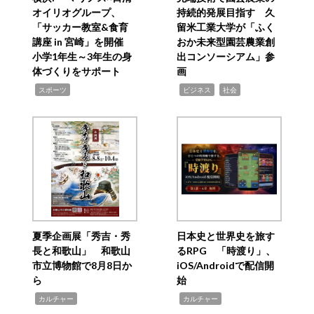
オイリオグループ、
持続的発展目指す 久
「サッカー教室&食育
留米工業大学が「ふく
講座 in 宮崎」を開催
おか未来型園芸農業創
小学1年生～3年生の身
出コンソーシアム」参
体づくりをサポート
画
,
,
,
スポーツ
ビジネス
社会
夏季企画展「秀吉・秀
日本史と世界史を旅す
長と和歌山」 和歌山
るRPG 「時渡り」、
市立博物館で8月8日か
iOS/Androidで配信開
ら
始
,
,
カルチャー
カルチャー