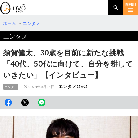
検
索
コ
ン
テ
ホーム
>
エンタメ
ン
エンタメ
ツ
へ
移
須賀健太、30歳を目前に新たな挑戦
動
「40代、50代に向けて、自分を耕して
いきたい」【インタビュー】
エンタメOVO
2024年8月21日
エンタメ