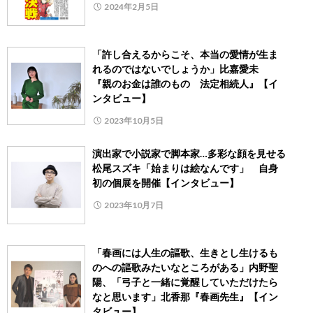
2024年2月5日
「許し合えるからこそ、本当の愛情が生ま
れるのではないでしょうか」比嘉愛未
『親のお金は誰のもの 法定相続人』【イ
ンタビュー】
2023年10月5日
演出家で小説家で脚本家…多彩な顔を見せる
松尾スズキ「始まりは絵なんです」 自身
初の個展を開催【インタビュー】
2023年10月7日
「春画には人生の謳歌、生きとし生けるも
のへの謳歌みたいなところがある」内野聖
陽、「弓子と一緒に覚醒していただけたら
なと思います」北香那『春画先生』【イン
タビュー】