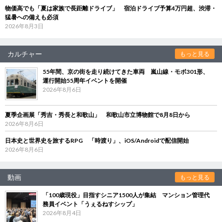
物価高でも「夏は家族で長距離ドライブ」 宿泊ドライブ予算4万円超、渋滞・
猛暑への備えも必須
2026年8月3日
カルチャー
もっと見る
55年間、京の街を走り続けてきた車両 嵐山線・モボ301形、
運行開始55周年イベントを開催
2026年8月6日
夏季企画展「秀吉・秀長と和歌山」 和歌山市立博物館で8月8日から
2026年8月6日
日本史と世界史を旅するRPG 「時渡り」、iOS/Androidで配信開始
2026年8月6日
動画
もっと見る
「100歳現役」目指すシニア1500人が集結 マンション管理代
務員イベント「うぇるねすシップ」
2026年8月4日