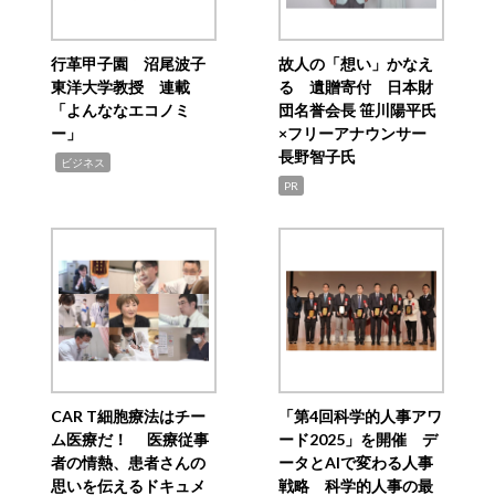
行革甲子園 沼尾波子
故人の「想い」かなえ
東洋大学教授 連載
る 遺贈寄付 日本財
「よんななエコノミ
団名誉会長 笹川陽平氏
ー」
×フリーアナウンサー
長野智子氏
,
ビジネス
PR
CAR T細胞療法はチー
「第4回科学的人事アワ
ム医療だ！ 医療従事
ード2025」を開催 デ
者の情熱、患者さんの
ータとAIで変わる人事
思いを伝えるドキュメ
戦略 科学的人事の最