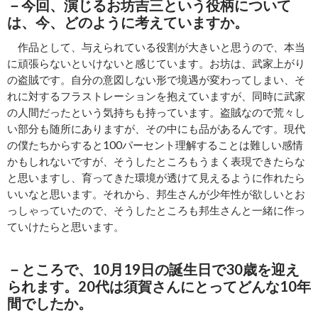
－今回、演じるお坊吉三という役柄について
は、今、どのように考えていますか。
作品として、与えられている役割が大きいと思うので、本当
に頑張らないといけないと感じています。お坊は、武家上がり
の盗賊です。自分の意図しない形で境遇が変わってしまい、そ
れに対するフラストレーションを抱えていますが、同時に武家
の人間だったという気持ちも持っています。盗賊なので荒々し
い部分も随所にありますが、その中にも品があるんです。現代
の僕たちからすると100パーセント理解することは難しい感情
かもしれないですが、そうしたところもうまく表現できたらな
と思いますし、育ってきた環境が透けて見えるように作れたら
いいなと思います。それから、邦生さんが少年性が欲しいとお
っしゃっていたので、そうしたところも邦生さんと一緒に作っ
ていけたらと思います。
－ところで、10月19日の誕生日で30歳を迎え
られます。20代は須賀さんにとってどんな10年
間でしたか。