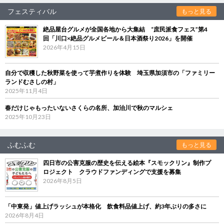
フェスティバル
もっと見る
絶品屋台グルメが全国各地から大集結 “庶民派食フェス”第4
回「川口×絶品グルメビール＆日本酒祭り2026」を開催
2026年4月15日
自分で収穫した秋野菜を使って芋煮作りを体験 埼玉県加須市の「ファミリー
ランドむさしの村」
2025年11月4日
春だけじゃもったいないさくらの名所、加治川で秋のマルシェ
2025年10月23日
ふむふむ
もっと見る
四日市の公害克服の歴史を伝える絵本『スモックリン』制作プ
ロジェクト クラウドファンディングで支援を募集
2026年8月5日
「中東発」値上げラッシュが本格化 飲食料品値上げ、約3年ぶりの多さに
2026年8月4日