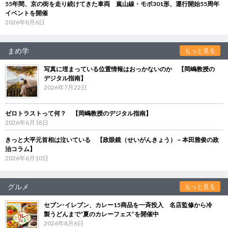
55年間、京の街を走り続けてきた車両 嵐山線・モボ301形、運行開始55周年
イベントを開催
2026年8月6日
まめ学
もっと見る
写真に埋まっている位置情報はおっかないのか 【岡嶋教授の
デジタル指南】
2026年7月22日
ゼロトラストって何？ 【岡嶋教授のデジタル指南】
2026年6月18日
きっと大平元首相は泣いている 【政眼鏡（せいがんきょう）－本田雅俊の政
治コラム】
2026年6月10日
グルメ
もっと見る
セブン‐イレブン、カレー15商品を一斉投入 名店監修から冷
製うどんまで“夏のカレーフェス”を開催中
2026年8月6日