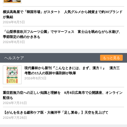
横浜高島屋で「韓国市場」がスタート 人気グルメから雑貨まで約30ブランド
が集結
2026年8月5日
「山梨県笛吹川フルーツ公園」でサマーフェス 富士山を眺めながら水遊び、
季節限定の桃のかき氷も
2026年8月3日
ヘルスケア
もっと見る
現代書林から新刊『こんなときには、まず、漢方！』 漢方三
考塾の15人の医師や薬剤師が執筆
2026年8月5日
重症筋無力症への正しい知識と理解を 8月8日広島市で公開講座、オンライン
配信も
2026年7月31日
【がんを生きる緩和ケア医・大橋洋平「足し算命」】天空を見上げて
2026年7月28日