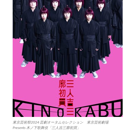
東京芸術祭2024 芸劇オータムセレクション 東京芸術劇場
Presents 木ノ下歌舞伎「三人吉三廓初買」