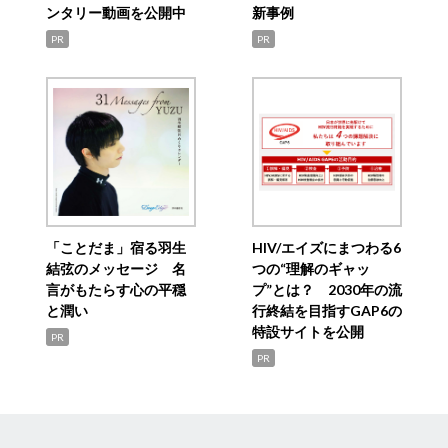
ンタリー動画を公開中
新事例
PR
PR
「ことだま」宿る羽生
HIV/エイズにまつわる6
結弦のメッセージ 名
つの“理解のギャッ
言がもたらす心の平穏
プ”とは？ 2030年の流
と潤い
行終結を目指すGAP6の
特設サイトを公開
PR
PR