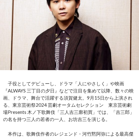
子役としてデビューし、ドラマ「人にやさしく」や映画
『ALWAYS 三丁目の夕日』などで注目を集めて以降、数々の映
画、ドラマ、舞台で活躍する須賀健太。9月15日から上演され
る、東京芸術祭2024 芸劇オータムセレクション 東京芸術劇
場Presents 木ノ下歌舞伎「三人吉三廓初買」では、「吉三郎」
の名を持つ三人の若者の一人、お坊吉三を演じる。
本作は、歌舞伎作者のレジェンド・河竹黙阿弥による最高傑