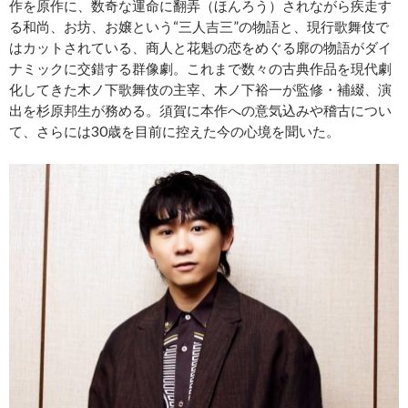
作を原作に、数奇な運命に翻弄（ほんろう）されながら疾走す
る和尚、お坊、お嬢という“三人吉三”の物語と、現行歌舞伎で
はカットされている、商人と花魁の恋をめぐる廓の物語がダイ
ナミックに交錯する群像劇。これまで数々の古典作品を現代劇
化してきた木ノ下歌舞伎の主宰、木ノ下裕一が監修・補綴、演
出を杉原邦生が務める。須賀に本作への意気込みや稽古につい
て、さらには30歳を目前に控えた今の心境を聞いた。