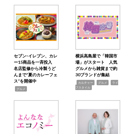
セブン‐イレブン、カレ
横浜高島屋で「韓国市
ー15商品を一斉投入
場」がスタート 人気
名店監修から冷製うど
グルメから雑貨まで約
んまで“夏のカレーフェ
30ブランドが集結
ス”を開催中
,
,
,
カルチャー
グルメ
ライ
フスタイル
,
グルメ