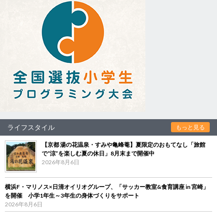
ライフスタイル
もっと見る
【京都 湯の花温泉・すみや亀峰菴】夏限定のおもてなし「旅館
で“涼”を楽しむ夏の休日」8月末まで開催中
2026年8月6日
横浜F・マリノス×日清オイリオグループ、「サッカー教室&食育講座 in 宮崎」
を開催 小学1年生～3年生の身体づくりをサポート
2026年8月6日