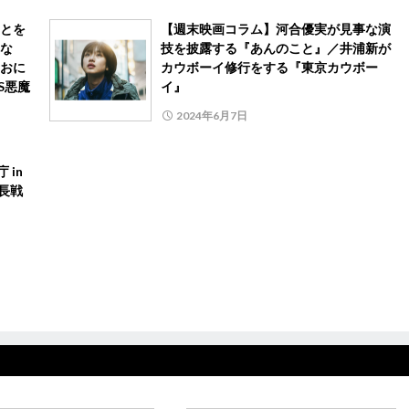
とを
【週末映画コラム】河合優実が見事な演
な
技を披露する『あんのこと』／井浦新が
おに
カウボーイ修行をする『東京カウボー
VS悪魔
イ』
2024年6月7日
 in
成長戦