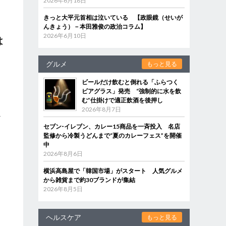
2026年6月18日
きっと大平元首相は泣いている 【政眼鏡（せいが
んきょう）－本田雅俊の政治コラム】
2026年6月10日
は
グルメ
もっと見る
ビールだけ飲むと倒れる「ふらつく
ビアグラス」発売 “強制的に水を飲
む”仕掛けで適正飲酒を後押し
2026年8月7日
だ
セブン‐イレブン、カレー15商品を一斉投入 名店
監修から冷製うどんまで“夏のカレーフェス”を開催
中
2026年8月6日
、
横浜高島屋で「韓国市場」がスタート 人気グルメ
から雑貨まで約30ブランドが集結
2026年8月5日
る
」
え
ヘルスケア
もっと見る