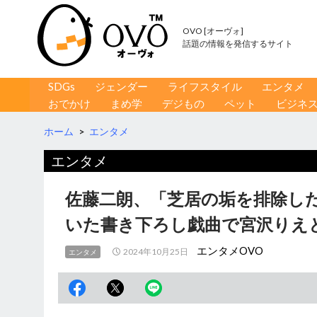
OVO [オーヴォ]
話題の情報を発信するサイト
コンテンツへ移動
検
SDGs
ジェンダー
ライフスタイル
エンタメ
索
おでかけ
まめ学
デジもの
ペット
ビジネ
ホーム
>
エンタメ
エンタメ
佐藤二朗、「芝居の垢を排除し
いた書き下ろし戯曲で宮沢りえ
エンタメOVO
2024年10月25日
エンタメ