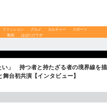
ファッション
グルメ
カルチャー
スポーツ
ス
動画
はばたけラボ
たい」 持つ者と持たざる者の境界線を描
と舞台初共演【インタビュー】