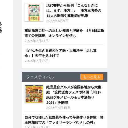
現代書林から新刊『こんなときに
は、まず、漢方！』 漢方三考塾の
15人の医師や薬剤師が執筆
2026年8月5日
れ
感
重症筋無力症への正しい知識と理解を 8月8日広島
市で公開講座、オンライン配信も
2026年7月31日
は
【がんを生きる緩和ケア医・大橋洋平「足し算
い
命」】天空を見上げて
中
2026年7月28日
み
フェスティバル
もっと見る
絶品屋台グルメが全国各地から大集
結 “庶民派食フェス”第4回「川口×
絶品グルメビール＆日本酒祭り
2026」を開催
2026年4月15日
自分で収穫した秋野菜を使って芋煮作りを体験 埼
玉県加須市の「ファミリーランドむさしの村」
2025年11月4日