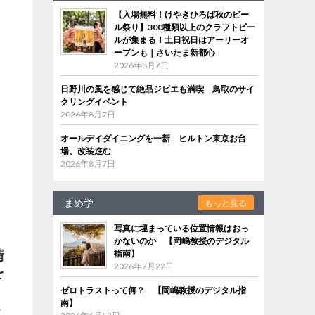
【入場無料！けやきひろば秋のビー
ル祭り】300種類以上のクラフトビー
ルが集まる！土日祝日はアーリーオ
ープンも｜さいたま新都心
2026年8月7日
日野川の風を感じて絶品ジビエも満喫 鳥取のサイ
クリングイベント
2026年8月7日
オールデイダイニングを一新 ヒルトン東京お台
場、改装進む
2026年8月7日
まめ学
もっと見る
写真に埋まっている位置情報はおっ
かないのか 【岡嶋教授のデジタル
清
指南】
2026年7月22日
を
ゼロトラストって何？ 【岡嶋教授のデジタル指
南】
ど