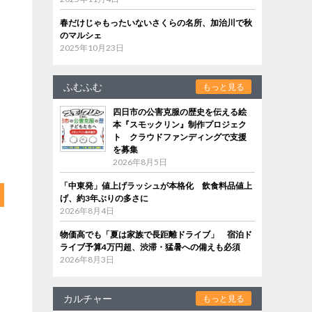
春だけじゃもったいないさくらの名所、加治川で秋
のマルシェ
2025年10月23日
ふむふむ
もっと見る
四日市の公害克服の歴史を伝える絵
本『スモックリン』制作プロジェク
ト クラウドファンディングで支援
を募集
2026年8月5日
「中東発」値上げラッシュが本格化 飲食料品値上
げ、約3年ぶりの多さに
2026年8月4日
物価高でも「夏は家族で長距離ドライブ」 宿泊ド
ライブ予算4万円超、渋滞・猛暑への備えも必須
2026年8月3日
カルチャー
もっと見る