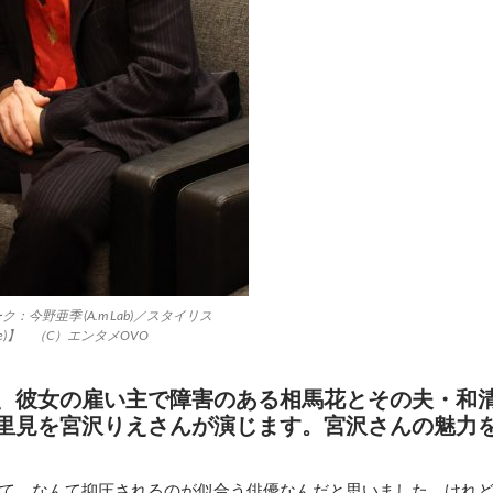
今野亜季 (A.m Lab)／スタイリス
e)】 （C）エンタメOVO
、彼女の雇い主で障害のある相馬花とその夫・和
里見を宮沢りえさんが演じます。宮沢さんの魅力
て、なんて抑圧されるのが似合う俳優なんだと思いました。けれ