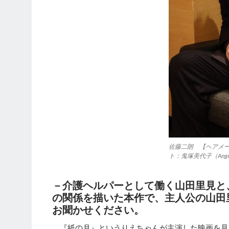
佐藤二朗 【ヘアメーク：
ト：鬼塚美代子（Ang
－介護ヘルパーとして働く山田里見と
の関係を描いた本作で、主人公の山田
お聞かせください。
『紙の月』というりえちゃんが主演した映画を見