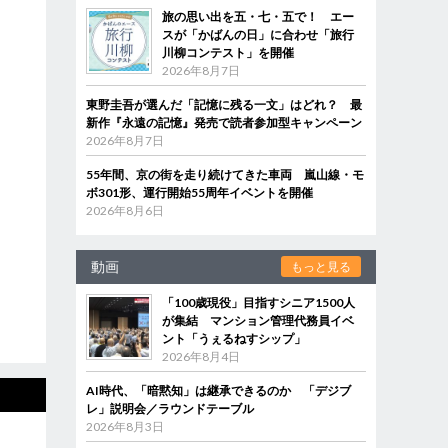
旅の思い出を五・七・五で！ エー
スが「かばんの日」に合わせ「旅行
川柳コンテスト」を開催
2026年8月7日
東野圭吾が選んだ「記憶に残る一文」はどれ？ 最
新作『永遠の記憶』発売で読者参加型キャンペーン
2026年8月7日
55年間、京の街を走り続けてきた車両 嵐山線・モ
ボ301形、運行開始55周年イベントを開催
2026年8月6日
動画
もっと見る
「100歳現役」目指すシニア1500人
が集結 マンション管理代務員イベ
ント「うぇるねすシップ」
2026年8月4日
AI時代、「暗黙知」は継承できるのか 「デジブ
レ」説明会／ラウンドテーブル
2026年8月3日