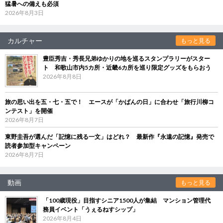
猛暑への備えも必須
2026年8月3日
カルチャー
もっと見る
豊臣秀吉・秀長兄弟ゆかりの地を巡るスタンプラリーがスター
ト 和歌山市内5カ所・近畿6カ所を巡り限定グッズをもらおう
2026年8月8日
旅の思い出を五・七・五で！ エースが「かばんの日」に合わせ「旅行川柳コ
ンテスト」を開催
2026年8月7日
東野圭吾が選んだ「記憶に残る一文」はどれ？ 最新作『永遠の記憶』発売で
読者参加型キャンペーン
2026年8月7日
動画
もっと見る
「100歳現役」目指すシニア1500人が集結 マンション管理代
務員イベント「うぇるねすシップ」
2026年8月4日