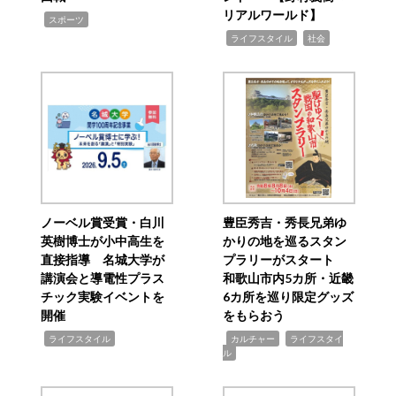
リアルワールド】
,
スポーツ
,
,
ライフスタイル
社会
ノーベル賞受賞・白川
豊臣秀吉・秀長兄弟ゆ
英樹博士が小中高生を
かりの地を巡るスタン
直接指導 名城大学が
プラリーがスタート
講演会と導電性プラス
和歌山市内5カ所・近畿
チック実験イベントを
6カ所を巡り限定グッズ
開催
をもらおう
,
,
,
ライフスタイル
カルチャー
ライフスタイ
ル