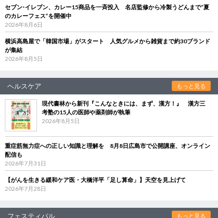
セブン‐イレブン、カレー15商品を一斉投入 名店監修から冷製うどんまで“夏
のカレーフェス”を開催中
2026年8月6日
横浜高島屋で「韓国市場」がスタート 人気グルメから雑貨まで約30ブランド
が集結
2026年8月5日
ヘルスケア
もっと見る
現代書林から新刊『こんなときには、まず、漢方！』 漢方三
考塾の15人の医師や薬剤師が執筆
2026年8月5日
重症筋無力症への正しい知識と理解を 8月8日広島市で公開講座、オンライン
配信も
2026年7月31日
【がんを生きる緩和ケア医・大橋洋平「足し算命」】天空を見上げて
2026年7月28日
フェスティバル
もっと見る