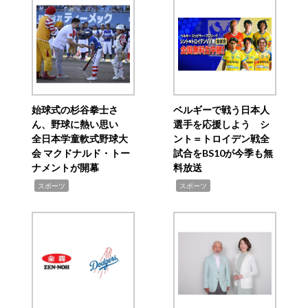
始球式の杉谷拳士さ
ベルギーで戦う日本人
ん、野球に熱い思い
選手を応援しよう シ
全日本学童軟式野球大
ント＝トロイデン戦全
会 マクドナルド・トー
試合をBS10が今季も無
ナメントが開幕
料放送
,
,
スポーツ
スポーツ