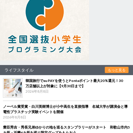
ライフスタイル
もっと見る
韓国旅行でau PAYを使うとPontaポイント最大20％還元！30
万店舗以上が対象に【9月30日まで】
2026年8月8日
ノーベル賞受賞・白川英樹博士が小中高生を直接指導 名城大学が講演会と導
電性プラスチック実験イベントを開催
2026年8月8日
豊臣秀吉・秀長兄弟ゆかりの地を巡るスタンプラリーがスタート 和歌山市内5
カ所・近畿6カ所を巡り限定グッズをもらおう