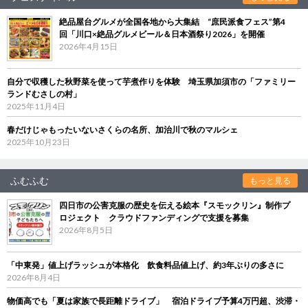
絶品屋台グルメが全国各地から大集結 “庶民派食フェス”第4
回「川口×絶品グルメビール＆日本酒祭り2026」を開催
2026年4月15日
自分で収穫した秋野菜を使って芋煮作りを体験 埼玉県加須市の「ファミリー
ランドむさしの村」
2025年11月4日
春だけじゃもったいないさくらの名所、加治川で秋のマルシェ
2025年10月23日
ふむふむ
もっと見る
四日市の公害克服の歴史を伝える絵本『スモックリン』制作プ
ロジェクト クラウドファンディングで支援を募集
2026年8月5日
「中東発」値上げラッシュが本格化 飲食料品値上げ、約3年ぶりの多さに
2026年8月4日
物価高でも「夏は家族で長距離ドライブ」 宿泊ドライブ予算4万円超、渋滞・