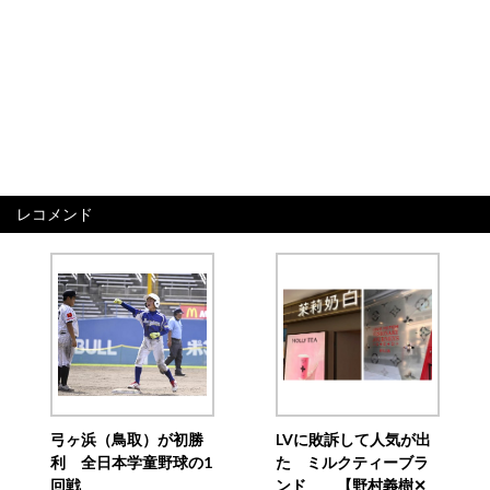
レコメンド
弓ヶ浜（鳥取）が初勝
LVに敗訴して人気が出
利 全日本学童野球の1
た ミルクティーブラ
回戦
ンド 【野村義樹✕