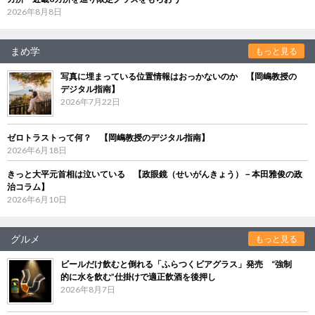
2026年8月8日
まめ学
もっと見る
写真に埋まっている位置情報はおっかないのか 【岡嶋教授の
デジタル指南】
2026年7月22日
ゼロトラストって何？ 【岡嶋教授のデジタル指南】
2026年6月18日
きっと大平元首相は泣いている 【政眼鏡（せいがんきょう）－本田雅俊の政
治コラム】
2026年6月10日
グルメ
もっと見る
ビールだけ飲むと倒れる「ふらつくビアグラス」発売 “強制
的に水を飲む”仕掛けで適正飲酒を後押し
2026年8月7日