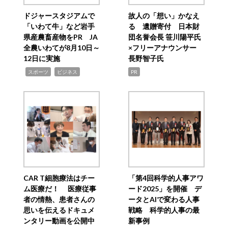
ドジャースタジアムで
故人の「想い」かなえ
「いわて牛」など岩手
る 遺贈寄付 日本財
県産農畜産物をPR JA
団名誉会長 笹川陽平氏
全農いわてが8月10日～
×フリーアナウンサー
12日に実施
長野智子氏
,
,
スポーツ
ビジネス
PR
CAR T細胞療法はチー
「第4回科学的人事アワ
ム医療だ！ 医療従事
ード2025」を開催 デ
者の情熱、患者さんの
ータとAIで変わる人事
思いを伝えるドキュメ
戦略 科学的人事の最
ンタリー動画を公開中
新事例