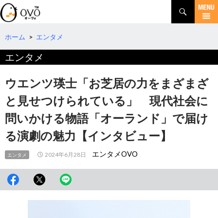
検
索
コ
ン
テ
ホーム
>
エンタメ
ン
エンタメ
ツ
へ
移
ウエンツ瑛士「お芝居の力をまざまざ
動
と見せつけられている」 現代社会に
問いかける物語「オーランド」で届け
る演劇の魅力【インタビュー】
エンタメOVO
2024年6月28日
エンタメ