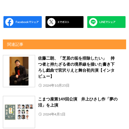
関連記事
佐藤二朗、「芝居の垢を排除したい」 持
つ者と持たざる者の境界線を描いた書き下
ろし戯曲で宮沢りえと舞台初共演【インタ
ビュー】
2024年10月25日
こまつ座第149回公演 井上ひさし作「夢の
泪」を上演
2024年4月1日