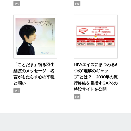
PR
PR
「ことだま」宿る羽生
HIV/エイズにまつわる6
結弦のメッセージ 名
つの“理解のギャッ
言がもたらす心の平穏
プ”とは？ 2030年の流
と潤い
行終結を目指すGAP6の
特設サイトを公開
PR
PR