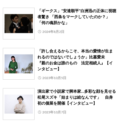
「ギークス」“安達順平”白洲迅の正体に視聴
者驚き 「西条をマークしていたのか？」
「何の魂胆かな」
2024年8月2日
「許し合えるからこそ、本当の愛情が生ま
れるのではないでしょうか」比嘉愛未
『親のお金は誰のもの 法定相続人』【イ
ンタビュー】
2023年10月5日
演出家で小説家で脚本家…多彩な顔を見せる
松尾スズキ「始まりは絵なんです」 自身
初の個展を開催【インタビュー】
2023年10月7日