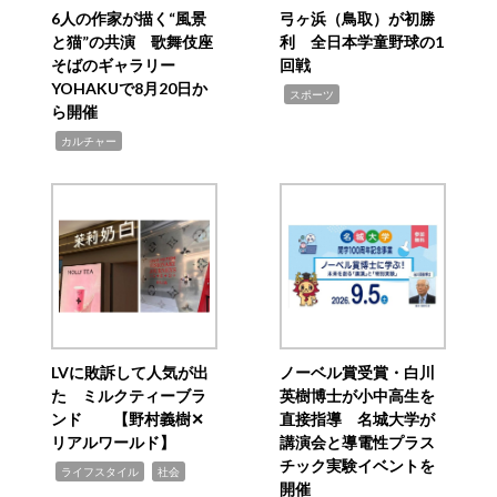
6人の作家が描く“風景
弓ヶ浜（鳥取）が初勝
と猫”の共演 歌舞伎座
利 全日本学童野球の1
そばのギャラリー
回戦
YOHAKUで8月20日か
,
スポーツ
ら開催
,
カルチャー
LVに敗訴して人気が出
ノーベル賞受賞・白川
た ミルクティーブラ
英樹博士が小中高生を
ンド 【野村義樹✕
直接指導 名城大学が
リアルワールド】
講演会と導電性プラス
チック実験イベントを
,
,
ライフスタイル
社会
開催