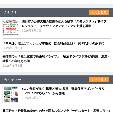
ふむふむ
もっと見る
四日市の公害克服の歴史を伝える絵本『スモックリン』制作プ
ロジェクト クラウドファンディングで支援を募集
2026年8月5日
「中東発」値上げラッシュが本格化 飲食料品値上げ、約3年ぶりの多さに
2026年8月4日
物価高でも「夏は家族で長距離ドライブ」 宿泊ドライブ予算4万円超、渋滞・
猛暑への備えも必須
2026年8月3日
カルチャー
もっと見る
6人の作家が描く“風景と猫”の共演 歌舞伎座そばのギャラリ
ーYOHAKUで8月20日から開催
2026年8月9日
豊臣秀吉・秀長兄弟ゆかりの地を巡るスタンプラリーがスタート 和歌山市内5