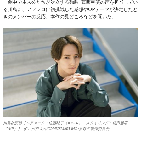
劇中で主人公たちが対立する強敵･葛西甲斐の声を担当してい
る川島に、アフレコに初挑戦した感想やOPテーマが決定したと
きのメンバーの反応、本作の見どころなどを聞いた。
川島如恵留【ヘアメーク：佐藤紀子（JOUER）、スタイリング：横田勝広
（YKP）】（C）宮川大河/COMICSMART INC./多数欠製作委員会