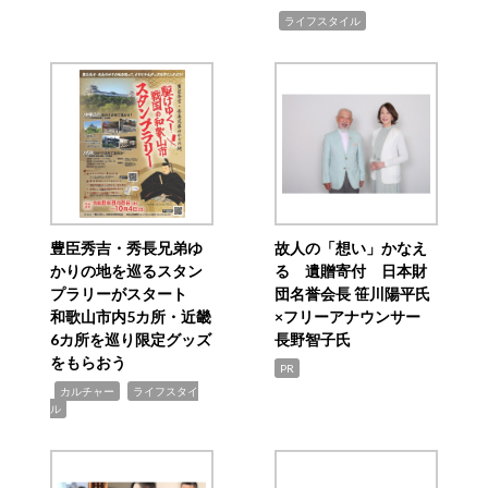
,
ライフスタイル
豊臣秀吉・秀長兄弟ゆ
故人の「想い」かなえ
かりの地を巡るスタン
る 遺贈寄付 日本財
プラリーがスタート
団名誉会長 笹川陽平氏
和歌山市内5カ所・近畿
×フリーアナウンサー
6カ所を巡り限定グッズ
長野智子氏
をもらおう
PR
,
,
カルチャー
ライフスタイ
ル