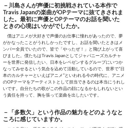
－
川島さんが声優に初挑戦されている本作で
Travis Japan
の楽曲がOP
テーマに抜てきされま
した。最初に声優とOP
テーマのお話を聞いた
ときの心境はいかがでしたか。
僕はアニメが大好きで声優のお仕事に憧れがあったので、夢
がかなったことがうれしかったですし、お話を聞いたときはメ
ンバー全員でいたので、皆で「やったぜ！」と飛び上がって喜
びました。僕たちはTravis Japanとしてジャパニーズカルチャ
ーを世界に発信したい、日本をレペゼンするグループにいつか
なってみせるという気合を込めて活動しているので、世界で“日
本のカルチャーといえばアニメ”といわれる今の時代に、アニメ
のOPテーマをアーティストとして担当できるのは本当にうれし
いです。自分たちの歌がこの作品の顔になるかもしれないとい
う責任を持って、胸を張って楽曲を出したいです。
－「
多数欠」という作品の魅力をどのようなと
ころに感じていますか。