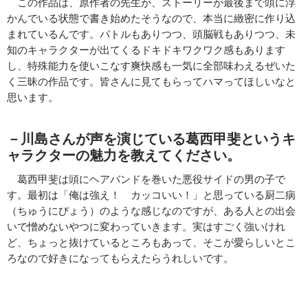
この作品は、原作者の先生が、ストーリーが最後まで頭に浮
かんでいる状態で書き始めたそうなので、本当に緻密に作り込
まれているんです。バトルもありつつ、頭脳戦もありつつ、未
知のキャラクターが出てくるドキドキワクワク感もあります
し、特殊能力を使いこなす爽快感も一気に全部味わえるぜいた
く三昧の作品です。皆さんに見てもらってハマってほしいなと
思います。
－
川島さんが声を演じている葛西甲斐というキ
ャラクターの魅力を教えてください。
葛西甲斐は頭にヘアバンドを巻いた悪役サイドの男の子で
す。最初は「俺は強え！ カッコいい！」と思っている厨二病
（ちゅうにびょう）のような感じなのですが、ある人との出会
いで憎めないやつに変わっていきます。実はすごく強いけれ
ど、ちょっと抜けているところもあって、そこが愛らしいとこ
ろなので好きになってもらえたらうれしいです。