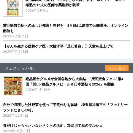
考塾の15人の医師や薬剤師が執筆
2026年8月5日
重症筋無力症への正しい知識と理解を 8月8日広島市で公開講座、オンライン
配信も
2026年7月31日
【がんを生きる緩和ケア医・大橋洋平「足し算命」】天空を見上げて
2026年7月28日
フェスティバル
もっと見る
絶品屋台グルメが全国各地から大集結 “庶民派食フェス”第4
回「川口×絶品グルメビール＆日本酒祭り2026」を開催
2026年4月15日
自分で収穫した秋野菜を使って芋煮作りを体験 埼玉県加須市の「ファミリー
ランドむさしの村」
2025年11月4日
春だけじゃもったいないさくらの名所、加治川で秋のマルシェ
2025年10月23日