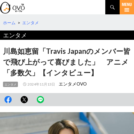
検
索
コ
ン
テ
ホーム
>
エンタメ
ン
エンタメ
ツ
へ
移
川島如恵留「Travis Japanのメンバー皆
動
で飛び上がって喜びました」 アニメ
「多数欠」【インタビュー】
エンタメOVO
2024年11月13日
エンタメ