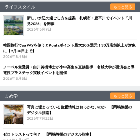
ライフスタイル
もっと見る
新しい水辺の過ごし方を提案 札幌市・豊平川でイベント「川
見2026」を開催
2026年8月9日
韓国旅行でau PAYを使うとPontaポイント最大20％還元！30万店舗以上が対象
に【9月30日まで】
2026年8月8日
ノーベル賞受賞・白川英樹博士が小中高生を直接指導 名城大学が講演会と導
電性プラスチック実験イベントを開催
2026年8月8日
まめ学
もっと見る
写真に埋まっている位置情報はおっかないのか 【岡嶋教授の
デジタル指南】
2026年7月22日
ゼロトラストって何？ 【岡嶋教授のデジタル指南】
2026年6月18日