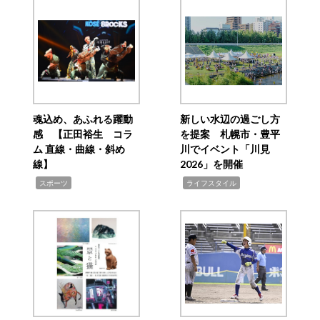
魂込め、あふれる躍動
新しい水辺の過ごし方
感 【正田裕生 コラ
を提案 札幌市・豊平
ム 直線・曲線・斜め
川でイベント「川見
線】
2026」を開催
,
,
スポーツ
ライフスタイル