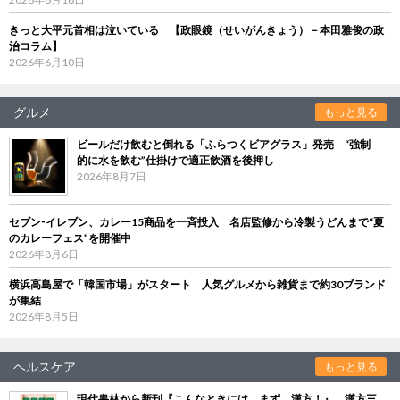
きっと大平元首相は泣いている 【政眼鏡（せいがんきょう）－本田雅俊の政
治コラム】
2026年6月10日
グルメ
もっと見る
ビールだけ飲むと倒れる「ふらつくビアグラス」発売 “強制
的に水を飲む”仕掛けで適正飲酒を後押し
2026年8月7日
セブン‐イレブン、カレー15商品を一斉投入 名店監修から冷製うどんまで“夏
のカレーフェス”を開催中
2026年8月6日
横浜高島屋で「韓国市場」がスタート 人気グルメから雑貨まで約30ブランド
が集結
2026年8月5日
ヘルスケア
もっと見る
現代書林から新刊『こんなときには、まず、漢方！』 漢方三