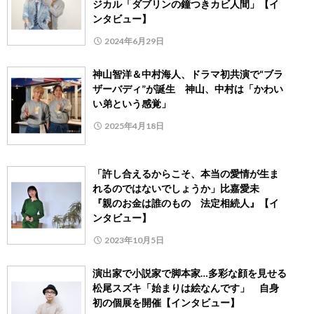
ジカル「ダブリンの鐘つきカビ人間」【イ
ンタビュー】
2024年6月29日
神山智洋＆中村海人、ドラマ初共演で“ブラ
ザーバディ”が誕生 神山、中村は「かわい
い弟という感覚」
2025年4月18日
「許し合えるからこそ、本当の愛情が生ま
れるのではないでしょうか」比嘉愛未
『親のお金は誰のもの 法定相続人』【イ
ンタビュー】
2023年10月5日
演出家で小説家で脚本家…多彩な顔を見せる
松尾スズキ「始まりは絵なんです」 自身
初の個展を開催【インタビュー】