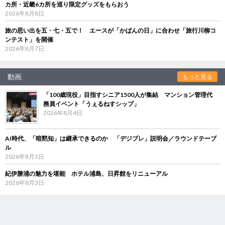
カ所・近畿6カ所を巡り限定グッズをもらおう
2026年8月8日
旅の思い出を五・七・五で！ エースが「かばんの日」に合わせ「旅行川柳コ
ンテスト」を開催
2026年8月7日
動画
もっと見る
「100歳現役」目指すシニア1500人が集結 マンション管理代
務員イベント「うぇるねすシップ」
2026年8月4日
AI時代、「暗黙知」は継承できるのか 「デジブレ」説明会／ラウンドテーブ
ル
2026年8月3日
紀伊勝浦の魅力を堪能 ホテル浦島、日昇館をリニューアル
2026年8月3日