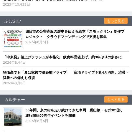
2025年10月23日
ふむふむ
もっと見る
四日市の公害克服の歴史を伝える絵本『スモックリン』制作プ
ロジェクト クラウドファンディングで支援を募集
2026年8月5日
「中東発」値上げラッシュが本格化 飲食料品値上げ、約3年ぶりの多さに
2026年8月4日
物価高でも「夏は家族で長距離ドライブ」 宿泊ドライブ予算4万円超、渋滞・
猛暑への備えも必須
2026年8月3日
カルチャー
もっと見る
55年間、京の街を走り続けてきた車両 嵐山線・モボ301形、
運行開始55周年イベントを開催
2026年8月6日