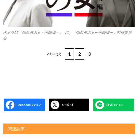
水ドラ25「物産展の女～宮崎編～」（C）「物産展の女〜宮崎編〜」製作委員
会
ページ:
1
2
3
関連記事