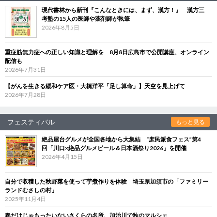
現代書林から新刊『こんなときには、まず、漢方！』 漢方三
考塾の15人の医師や薬剤師が執筆
2026年8月5日
重症筋無力症への正しい知識と理解を 8月8日広島市で公開講座、オンライン
配信も
2026年7月31日
【がんを生きる緩和ケア医・大橋洋平「足し算命」】天空を見上げて
2026年7月28日
フェスティバル
もっと見る
絶品屋台グルメが全国各地から大集結 “庶民派食フェス”第4
回「川口×絶品グルメビール＆日本酒祭り2026」を開催
2026年4月15日
自分で収穫した秋野菜を使って芋煮作りを体験 埼玉県加須市の「ファミリー
ランドむさしの村」
2025年11月4日
春だけじゃもったいないさくらの名所、加治川で秋のマルシェ