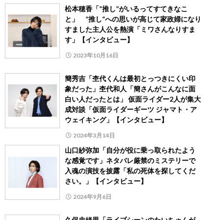
松本穂香「“推し”がいるってすてきなこ
と」 ”推し“への思いが高じて家政婦になり
すました主人公を熱演「ミワさんなりすま
す」【インタビュー】
2023年10月16日
簡秀吉「杢代くんは最初とっつきにくい印
象だった」杢代和人「簡さんがこんなに面
白い人だったとは」 仮面ライダー2人が集大
成対談「仮面ライダーギーツ ジャマト・ア
ウェイキング」【インタビュー】
2024年3月14日
山口紗弥加「自分が役に乗っ取られたよう
な感覚です」ネタバレ厳禁のミステリーで
入魂の演技を披露「私の死体を探してくだ
さい。」【インタビュー】
2024年9月6日
久保史緒里「ライブシーンのたいちゃんが