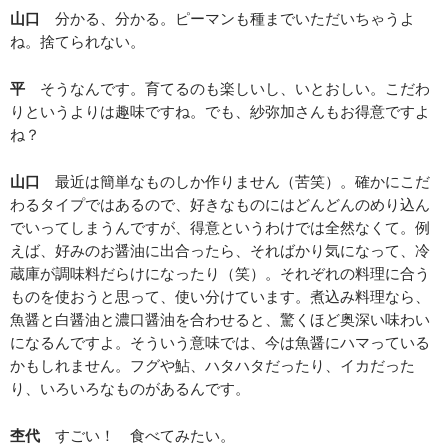
山口
分かる、分かる。ピーマンも種までいただいちゃうよ
ね。捨てられない。
平
そうなんです。育てるのも楽しいし、いとおしい。こだわ
りというよりは趣味ですね。でも、紗弥加さんもお得意ですよ
ね？
山口
最近は簡単なものしか作りません（苦笑）。確かにこだ
わるタイプではあるので、好きなものにはどんどんのめり込ん
でいってしまうんですが、得意というわけでは全然なくて。例
えば、好みのお醤油に出合ったら、そればかり気になって、冷
蔵庫が調味料だらけになったり（笑）。それぞれの料理に合う
ものを使おうと思って、使い分けています。煮込み料理なら、
魚醤と白醤油と濃口醤油を合わせると、驚くほど奥深い味わい
になるんですよ。そういう意味では、今は魚醤にハマっている
かもしれません。フグや鮎、ハタハタだったり、イカだった
り、いろいろなものがあるんです。
杢代
すごい！ 食べてみたい。