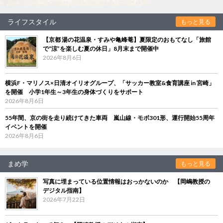
ライフスタイル
もっと見る
【京都 湯の花温泉・すみや亀峰菴】夏限定のおもてなし「旅館
で“涼”を楽しむ夏の休日」8月末まで開催中
2026年8月6日
横浜F・マリノス×日清オイリオグループ、「サッカー教室&食育講座 in 宮崎」
を開催 小学1年生～3年生の身体づくりをサポート
2026年8月6日
55年間、京の街を走り続けてきた車両 嵐山線・モボ301形、運行開始55周年
イベントを開催
2026年8月6日
まめ学
もっと見る
写真に埋まっている位置情報はおっかないのか 【岡嶋教授の
デジタル指南】
2026年7月22日