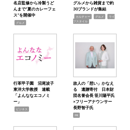
名店監修から冷製うど
グルメから雑貨まで約
んまで“夏のカレーフェ
30ブランドが集結
ス”を開催中
,
,
,
カルチャー
グルメ
ライ
フスタイル
,
グルメ
行革甲子園 沼尾波子
故人の「想い」かなえ
東洋大学教授 連載
る 遺贈寄付 日本財
「よんななエコノミ
団名誉会長 笹川陽平氏
ー」
×フリーアナウンサー
長野智子氏
,
ビジネス
PR