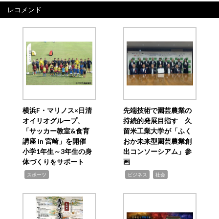
レコメンド
横浜F・マリノス×日清
先端技術で園芸農業の
オイリオグループ、
持続的発展目指す 久
「サッカー教室&食育
留米工業大学が「ふく
講座 in 宮崎」を開催
おか未来型園芸農業創
小学1年生～3年生の身
出コンソーシアム」参
体づくりをサポート
画
,
,
,
スポーツ
ビジネス
社会