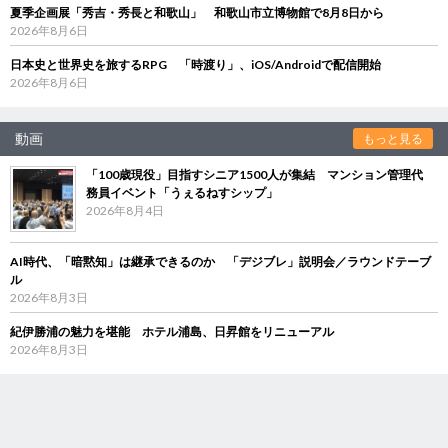
夏季企画展「秀吉・秀長と和歌山」 和歌山市立博物館で8月8日から
2026年8月6日
日本史と世界史を旅するRPG 「時渡り」、iOS/Androidで配信開始
2026年8月6日
動画
もっと見る
「100歳現役」目指すシニア1500人が集結 マンション管理代
務員イベント「うぇるねすシップ」
2026年8月4日
AI時代、「暗黙知」は継承できるのか 「デジブレ」説明会／ラウンドテーブ
ル
2026年8月3日
紀伊勝浦の魅力を堪能 ホテル浦島、日昇館をリニューアル
2026年8月3日