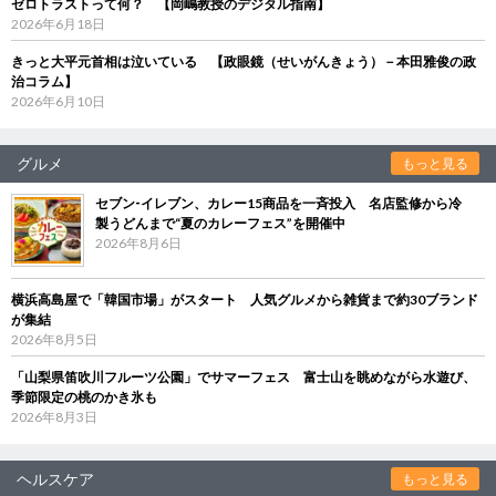
ゼロトラストって何？ 【岡嶋教授のデジタル指南】
2026年6月18日
きっと大平元首相は泣いている 【政眼鏡（せいがんきょう）－本田雅俊の政
治コラム】
2026年6月10日
グルメ
もっと見る
セブン‐イレブン、カレー15商品を一斉投入 名店監修から冷
製うどんまで“夏のカレーフェス”を開催中
2026年8月6日
横浜高島屋で「韓国市場」がスタート 人気グルメから雑貨まで約30ブランド
が集結
2026年8月5日
「山梨県笛吹川フルーツ公園」でサマーフェス 富士山を眺めながら水遊び、
季節限定の桃のかき氷も
2026年8月3日
ヘルスケア
もっと見る