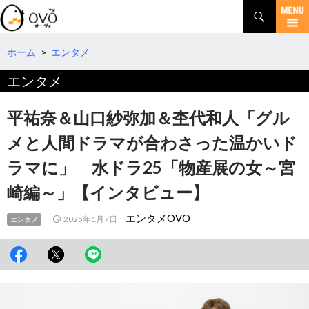
検
索
コ
ン
テ
ホーム
>
エンタメ
ン
エンタメ
ツ
へ
移
平祐奈＆山口紗弥加＆杢代和人「グル
動
メと人間ドラマが合わさった温かいド
ラマに」 水ドラ25「物産展の女～宮
崎編～」【インタビュー】
エンタメOVO
2025年1月7日
エンタメ