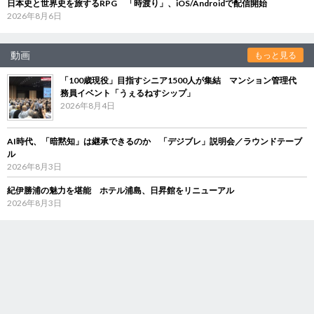
日本史と世界史を旅するRPG 「時渡り」、iOS/Androidで配信開始
2026年8月6日
動画
もっと見る
「100歳現役」目指すシニア1500人が集結 マンション管理代
務員イベント「うぇるねすシップ」
2026年8月4日
AI時代、「暗黙知」は継承できるのか 「デジブレ」説明会／ラウンドテーブ
ル
2026年8月3日
紀伊勝浦の魅力を堪能 ホテル浦島、日昇館をリニューアル
2026年8月3日