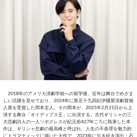
2018年のアメリカ演劇学校への留学後、近年は舞台でめざま
しい活躍を見せており、2024年に第五十九回紀伊國屋演劇賞個
人賞を受賞した岡本圭人。その岡本が、2025年2月21日から上
演する舞台「オイディプス王」に出演する。古代ギリシャの三
大悲劇詩人の一人ソポクレスが紀元前427年ごろに執筆した本
作は、ギリシャ悲劇の最高峰と呼ばれ、人生の不条理を魅力的
にドラマティックに描いた大作で、2023年に引き続き演出・石