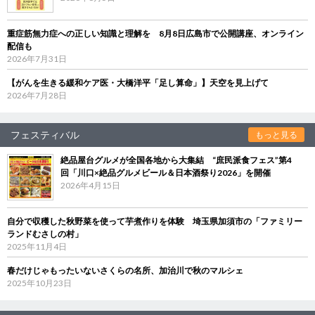
重症筋無力症への正しい知識と理解を 8月8日広島市で公開講座、オンライン
配信も
2026年7月31日
【がんを生きる緩和ケア医・大橋洋平「足し算命」】天空を見上げて
2026年7月28日
フェスティバル
もっと見る
絶品屋台グルメが全国各地から大集結 “庶民派食フェス”第4
回「川口×絶品グルメビール＆日本酒祭り2026」を開催
2026年4月15日
自分で収穫した秋野菜を使って芋煮作りを体験 埼玉県加須市の「ファミリー
ランドむさしの村」
2025年11月4日
春だけじゃもったいないさくらの名所、加治川で秋のマルシェ
2025年10月23日