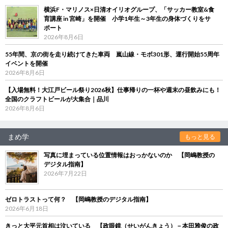
横浜F・マリノス×日清オイリオグループ、「サッカー教室&食
育講座 in 宮崎」を開催 小学1年生～3年生の身体づくりをサ
ポート
2026年8月6日
55年間、京の街を走り続けてきた車両 嵐山線・モボ301形、運行開始55周年
イベントを開催
2026年8月6日
【入場無料！大江戸ビール祭り2026秋】仕事帰りの一杯や週末の昼飲みにも！
全国のクラフトビールが大集合｜品川
2026年8月6日
まめ学
もっと見る
写真に埋まっている位置情報はおっかないのか 【岡嶋教授の
デジタル指南】
2026年7月22日
ゼロトラストって何？ 【岡嶋教授のデジタル指南】
2026年6月18日
きっと大平元首相は泣いている 【政眼鏡（せいがんきょう）－本田雅俊の政