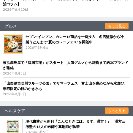
治コラム】
2026年6月10日
グルメ
もっと見る
セブン‐イレブン、カレー15商品を一斉投入 名店監修から冷
製うどんまで“夏のカレーフェス”を開催中
2026年8月6日
横浜高島屋で「韓国市場」がスタート 人気グルメから雑貨まで約30ブランド
が集結
2026年8月5日
「山梨県笛吹川フルーツ公園」でサマーフェス 富士山を眺めながら水遊び、
季節限定の桃のかき氷も
2026年8月3日
ヘルスケア
もっと見る
現代書林から新刊『こんなときには、まず、漢方！』 漢方三
考塾の15人の医師や薬剤師が執筆
2026年8月5日