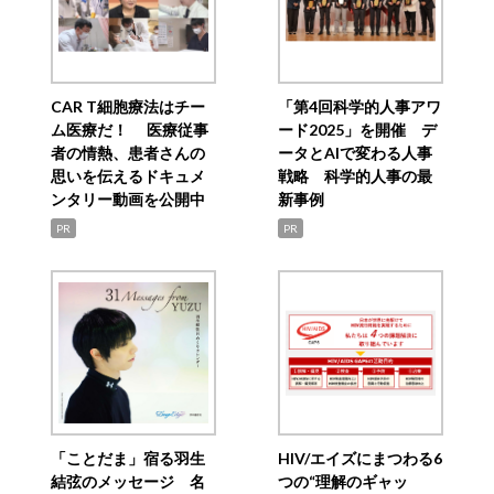
CAR T細胞療法はチー
「第4回科学的人事アワ
ム医療だ！ 医療従事
ード2025」を開催 デ
者の情熱、患者さんの
ータとAIで変わる人事
思いを伝えるドキュメ
戦略 科学的人事の最
ンタリー動画を公開中
新事例
PR
PR
「ことだま」宿る羽生
HIV/エイズにまつわる6
結弦のメッセージ 名
つの“理解のギャッ