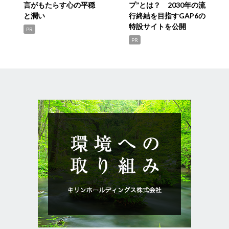
言がもたらす心の平穏
プ”とは？ 2030年の流
と潤い
行終結を目指すGAP6の
特設サイトを公開
PR
PR