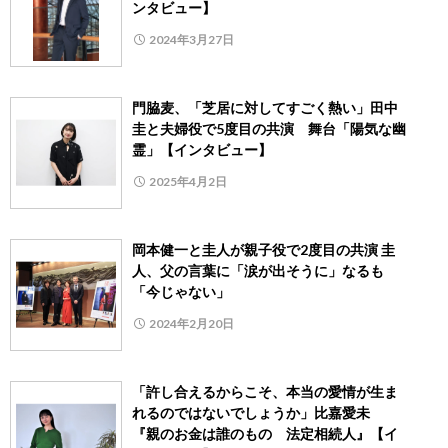
ンタビュー】
2024年3月27日
門脇麦、「芝居に対してすごく熱い」田中
圭と夫婦役で5度目の共演 舞台「陽気な幽
霊」【インタビュー】
2025年4月2日
岡本健一と圭人が親子役で2度目の共演 圭
人、父の言葉に「涙が出そうに」なるも
「今じゃない」
2024年2月20日
「許し合えるからこそ、本当の愛情が生ま
れるのではないでしょうか」比嘉愛未
『親のお金は誰のもの 法定相続人』【イ