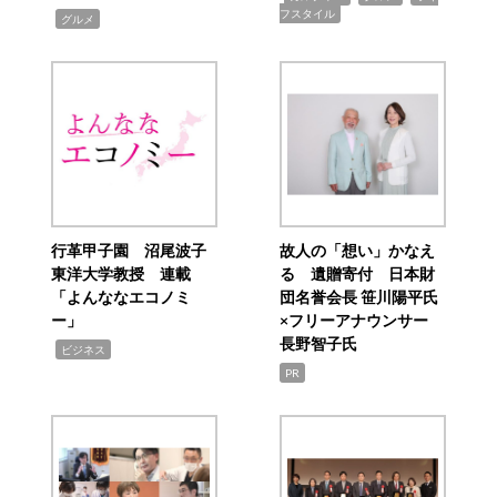
フスタイル
,
グルメ
行革甲子園 沼尾波子
故人の「想い」かなえ
東洋大学教授 連載
る 遺贈寄付 日本財
「よんななエコノミ
団名誉会長 笹川陽平氏
ー」
×フリーアナウンサー
長野智子氏
,
ビジネス
PR