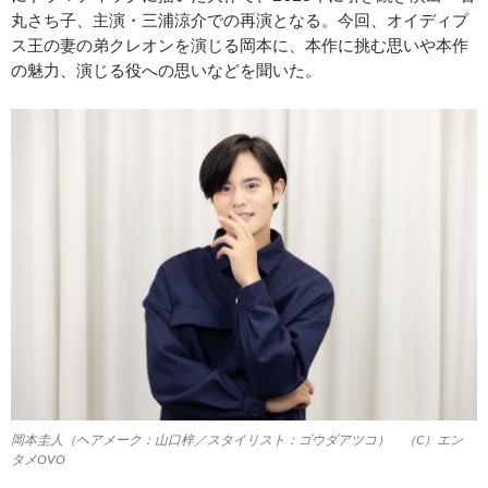
丸さち子、主演・三浦涼介での再演となる。今回、オイディプ
ス王の妻の弟クレオンを演じる岡本に、本作に挑む思いや本作
の魅力、演じる役への思いなどを聞いた。
岡本圭人（ヘアメーク：山口梓／スタイリスト：ゴウダアツコ） （C）エン
タメOVO