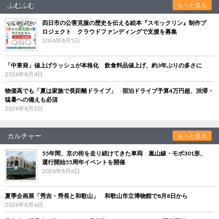
ふむふむ
もっと見る
四日市の公害克服の歴史を伝える絵本『スモックリン』制作プ
ロジェクト クラウドファンディングで支援を募集
2026年8月5日
「中東発」値上げラッシュが本格化 飲食料品値上げ、約3年ぶりの多さに
2026年8月4日
物価高でも「夏は家族で長距離ドライブ」 宿泊ドライブ予算4万円超、渋滞・
猛暑への備えも必須
2026年8月3日
カルチャー
もっと見る
55年間、京の街を走り続けてきた車両 嵐山線・モボ301形、
運行開始55周年イベントを開催
2026年8月6日
夏季企画展「秀吉・秀長と和歌山」 和歌山市立博物館で8月8日から
2026年8月6日