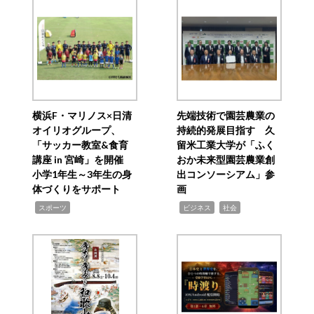
横浜F・マリノス×日清
先端技術で園芸農業の
オイリオグループ、
持続的発展目指す 久
「サッカー教室&食育
留米工業大学が「ふく
講座 in 宮崎」を開催
おか未来型園芸農業創
小学1年生～3年生の身
出コンソーシアム」参
体づくりをサポート
画
,
,
,
スポーツ
ビジネス
社会