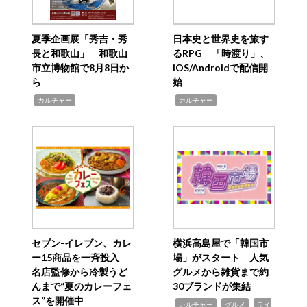
夏季企画展「秀吉・秀
日本史と世界史を旅す
長と和歌山」 和歌山
るRPG 「時渡り」、
市立博物館で8月8日か
iOS/Androidで配信開
ら
始
,
,
カルチャー
カルチャー
セブン‐イレブン、カレ
横浜高島屋で「韓国市
ー15商品を一斉投入
場」がスタート 人気
名店監修から冷製うど
グルメから雑貨まで約
んまで“夏のカレーフェ
30ブランドが集結
ス”を開催中
,
,
,
カルチャー
グルメ
ライ