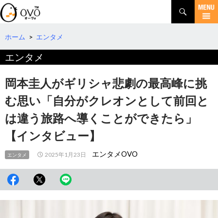
検
索
コ
ン
テ
ホーム
>
エンタメ
ン
エンタメ
ツ
へ
移
岡本圭人がギリシャ悲劇の最高峰に挑
動
む思い「自分がクレオンとして前回と
は違う旅路へ導くことができたら」
【インタビュー】
エンタメOVO
2025年1月23日
エンタメ